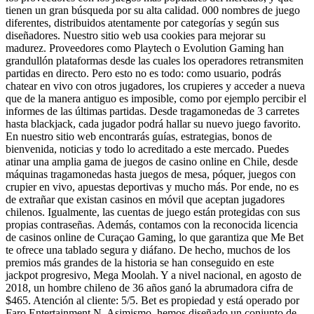
tienen un gran búsqueda por su alta calidad. 000 nombres de juego
diferentes, distribuidos atentamente por categorías y según sus
diseñadores. Nuestro sitio web usa cookies para mejorar su
madurez. Proveedores como Playtech o Evolution Gaming han
grandullón plataformas desde las cuales los operadores retransmiten
partidas en directo. Pero esto no es todo: como usuario, podrás
chatear en vivo con otros jugadores, los crupieres y acceder a nueva
que de la manera antiguo es imposible, como por ejemplo percibir el
informes de las últimas partidas. Desde tragamonedas de 3 carretes
hasta blackjack, cada jugador podrá hallar su nuevo juego favorito.
En nuestro sitio web encontrarás guías, estrategias, bonos de
bienvenida, noticias y todo lo acreditado a este mercado. Puedes
atinar una amplia gama de juegos de casino online en Chile, desde
máquinas tragamonedas hasta juegos de mesa, póquer, juegos con
crupier en vivo, apuestas deportivas y mucho más. Por ende, no es
de extrañar que existan casinos en móvil que aceptan jugadores
chilenos. Igualmente, las cuentas de juego están protegidas con sus
propias contraseñas. Además, contamos con la reconocida licencia
de casinos online de Curaçao Gaming, lo que garantiza que Me Bet
te ofrece una tablado segura y diáfano. De hecho, muchos de los
premios más grandes de la historia se han conseguido en este
jackpot progresivo, Mega Moolah. Y a nivel nacional, en agosto de
2018, un hombre chileno de 36 años ganó la abrumadora cifra de
$465. Atención al cliente: 5/5. Bet es propiedad y está operado por
Faro Entertainment N. Asimismo, hemos diseñado un conjunto de