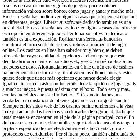
reseñas de casinos online y guías de juegos, puede obtener
información valiosa sobre bonos, cómo jugar y ganar y mucho más.
En esta reseña has podido ver algunas casas que ofrecen esta opción
en diferentes juegos. Liberar su software dedicado también es una
posibilidad. En esta reseña has podido ver algunas casas que ofrecen
esta opción en diferentes juegos. Perdonar su software dedicado
también es una expectación. Realizar transferencias bancarias
simplifica el proceso de depósitos y retiros al momento de jugar
online. Los casinos en línea han sabedor muy bien que deben
ofrecerle la mayor cantidad de opciones al cliente para que este
decida abrir una cuenta en su sitio web, y esto también aplica a los
métodos de pago. Afortunadamente, en Chile el número de casinos
ha incrementado de forma significativa en los últimos años, y esto
quiere decir que tienes más opciones que nunca donde elegir.
Igualmente, con el casino online gratis tiene la opción de jugar gratis
a muchos juegos. Apuesta máxima con el bono. Todo esto y más,
con las increibles cuotas. ¡En Betiton™ Casino te damos una
verdadera circunstancia de obtener ganancias con algo de suerte.
Siempre en los sitios web de los casinos online tendremos a la vista
la explicación de las licencias y certificados de seguridad, dado que
usualmente se encuentran en el pie de la página principal, con el fin
de hacer esta comunicación pública y que todos los usuarios tengan
la plena esperanza de que efectivamente el sitio cuenta con sus
protocolos de certidumbre. Por si fuera poco, también disfrutarás de