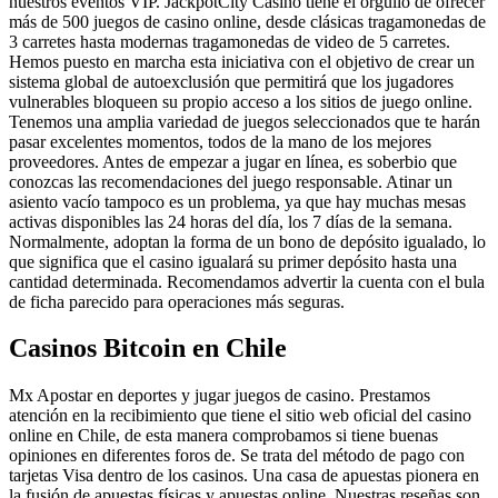
nuestros eventos VIP. JackpotCity Casino tiene el orgullo de ofrecer
más de 500 juegos de casino online, desde clásicas tragamonedas de
3 carretes hasta modernas tragamonedas de video de 5 carretes.
Hemos puesto en marcha esta iniciativa con el objetivo de crear un
sistema global de autoexclusión que permitirá que los jugadores
vulnerables bloqueen su propio acceso a los sitios de juego online.
Tenemos una amplia variedad de juegos seleccionados que te harán
pasar excelentes momentos, todos de la mano de los mejores
proveedores. Antes de empezar a jugar en línea, es soberbio que
conozcas las recomendaciones del juego responsable. Atinar un
asiento vacío tampoco es un problema, ya que hay muchas mesas
activas disponibles las 24 horas del día, los 7 días de la semana.
Normalmente, adoptan la forma de un bono de depósito igualado, lo
que significa que el casino igualará su primer depósito hasta una
cantidad determinada. Recomendamos advertir la cuenta con el bula
de ficha parecido para operaciones más seguras.
Casinos Bitcoin en Chile
Mx Apostar en deportes y jugar juegos de casino. Prestamos
atención en la recibimiento que tiene el sitio web oficial del casino
online en Chile, de esta manera comprobamos si tiene buenas
opiniones en diferentes foros de. Se trata del método de pago con
tarjetas Visa dentro de los casinos. Una casa de apuestas pionera en
la fusión de apuestas físicas y apuestas online. Nuestras reseñas son