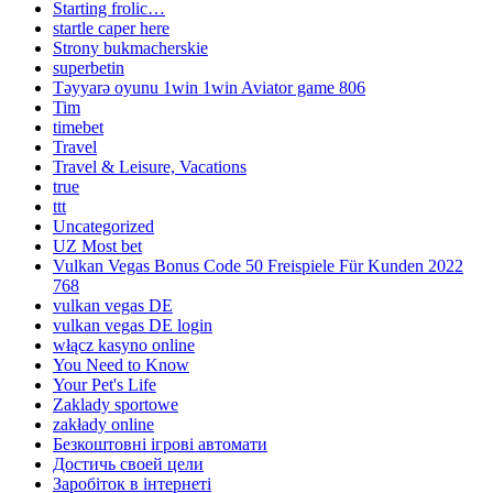
Starting frolic…
startle caper here
Strony bukmacherskie
superbetin
Təyyarə oyunu 1win 1win Aviator game 806
Tim
timebet
Travel
Travel & Leisure, Vacations
true
ttt
Uncategorized
UZ Most bet
Vulkan Vegas Bonus Code 50 Freispiele Für Kunden 2022
768
vulkan vegas DE
vulkan vegas DE login
włącz kasyno online
You Need to Know
Your Pet's Life
Zaklady sportowe
zakłady online
Безкоштовні ігрові автомати
Достичь своей цели
Заробіток в інтернеті