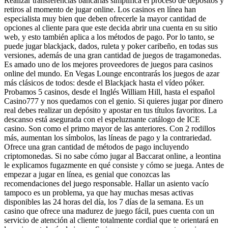
Realizar transferencias bancarias simplifica el proceso de depósitos y
retiros al momento de jugar online. Los casinos en línea han
especialista muy bien que deben ofrecerle la mayor cantidad de
opciones al cliente para que este decida abrir una cuenta en su sitio
web, y esto también aplica a los métodos de pago. Por lo tanto, se
puede jugar blackjack, dados, ruleta y poker caribeño, en todas sus
versiones, además de una gran cantidad de juegos de tragamonedas.
Es amado uno de los mejores proveedores de juegos para casinos
online del mundo. En Vegas Lounge encontrarás los juegos de azar
más clásicos de todos: desde el Blackjack hasta el vídeo póker.
Probamos 5 casinos, desde el Inglés William Hill, hasta el español
Casino777 y nos quedamos con el genio. Si quieres jugar por dinero
real debes realizar un depósito y apostar en tus títulos favoritos. La
descanso está asegurada con el espeluznante catálogo de ICE
casino. Son como el primo mayor de las anteriores. Con 2 rodillos
más, aumentan los símbolos, las líneas de pago y la contrariedad.
Ofrece una gran cantidad de métodos de pago incluyendo
criptomonedas. Si no sabe cómo jugar al Baccarat online, a leontina
le explicamos fugazmente en qué consiste y cómo se juega. Antes de
empezar a jugar en línea, es genial que conozcas las
recomendaciones del juego responsable. Hallar un asiento vacío
tampoco es un problema, ya que hay muchas mesas activas
disponibles las 24 horas del día, los 7 días de la semana. Es un
casino que ofrece una madurez de juego fácil, pues cuenta con un
servicio de atención al cliente totalmente cordial que te orientará en