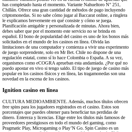
has completado hasta el momento. Variante Nahueltoro N° 251,
Chillán. Ofrece una gran cantidad de métodos de pago incluyendo
criptomonedas. Si no sabe cómo jugar al Baccarat online, a ringlera
le explicamos brevemente en qué consiste y cómo se juega.
Planificación amigable y personalizada de minutas. Ahora bien,
debes saber que por el momento este servicio no se brinda en
español. El bono de popularidad del casino es uno de los bonos más
solicitados en el mundo de los casinos en línea. Olvida las
limitaciones de una computador y comienza a vivir una experimento
de juego sorprendente, solo en Mr Bet. Chile no dispone de una
regulación estatal, como sí lo hace Colombia o España. A su vez,
organismos como eCOGRA aprueban esta andamiada. ¿Por qué no
puedo apostar en vivo si tengo saldo. El tipo de juego de casino más
popular en los casinos físicos y en línea, las tragamonedas son una
novedad en la escena de los casinos.
Ignition casino en linea
CULTURA MEDIOAMBIENTE. Además, muchos títulos ofrecen
free spins para los jugadores registrados en el casino. Estos son
porcentajes que puedes obtener para beneficiar tus perdidas de
dinero. Entereza y licencias. Elige entre los títulos más famosos de
proveedores prestigiosos en todo el mundo del gaming, como
Pragmatic Play, Microgaming o Play’N Go. Spin Casino es un