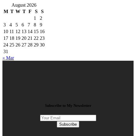
August 2026
M
T
W
T
F
S
S
1
2
3
4
5
6
7
8
9
10
11
12
13
14
15
16
17
18
19
20
21
22
23
24
25
26
27
28
29
30
31
« Mar
Subscribe to My Newsletter
Subscribe