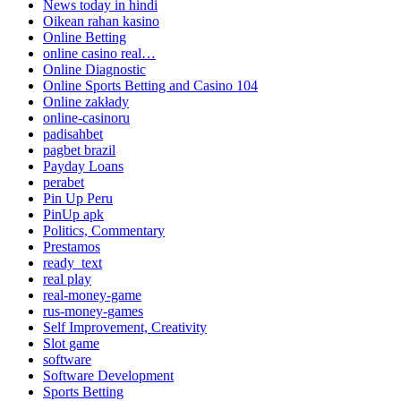
News today in hindi
Oikean rahan kasino
Online Betting
online casino real…
Online Diagnostic
Online Sports Betting and Casino 104
Online zakłady
online-casinoru
padisahbet
pagbet brazil
Payday Loans
perabet
Pin Up Peru
PinUp apk
Politics, Commentary
Prestamos
ready_text
real play
real-money-game
rus-money-games
Self Improvement, Creativity
Slot game
software
Software Development
Sports Betting