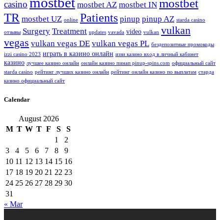
mostbet
mostbet
casino
mostbet AZ
mostbet IN
TR
Patients
mostbet UZ
pinup
pinup AZ
online
starda casino
vulkan
Surgery
Treatment
video
отзывы
updates
vavada
vulkan
vegas
vulkan vegas DE
vulkan vegas PL
бездепозитные промокоды
играть в казино онлайн
izzi casino 2023
иззи казино вход в личный кабинет
казино
лучшее казино онлайн
онлайн казино пинап pinup-spins.com
официальный сайт
starda casino
рейтинг лучших казино онлайн
рейтинг онлайн казино по выплатам
старда
казино официальный сайт
Calendar
August 2026
M
T
W
T
F
S
S
1
2
3
4
5
6
7
8
9
10
11
12
13
14
15
16
17
18
19
20
21
22
23
24
25
26
27
28
29
30
31
« Mar