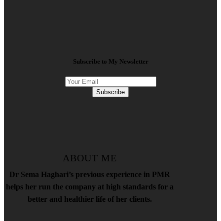
Subscribe to My Newsletter
Subscribe
ABOUT ME
Dr Sema Haghari’s previous experience in PMR
helps her run the company at high standards for a
better and healthier life of her clients.