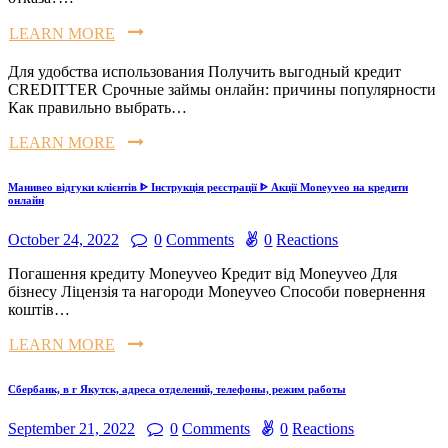
LEARN MORE
Для удобства использования Получить выгодный кредит
CREDITTER Срочные займы онлайн: причины популярности
Как правильно выбрать…
LEARN MORE
Манивео відгуки клієнтів ᐈ Інструкція реєстрації ᐈ Акції Moneyveo на кредити
онлайн
October 24, 2022
0
Comments
0
Reactions
Погашення кредиту Moneyveo Кредит від Moneyveo Для
бізнесу Ліцензія та нагороди Moneyveo Способи повернення
коштів…
LEARN MORE
Сбербанк, в г Якутск, адреса отделений, телефоны, режим работы
September 21, 2022
0
Comments
0
Reactions