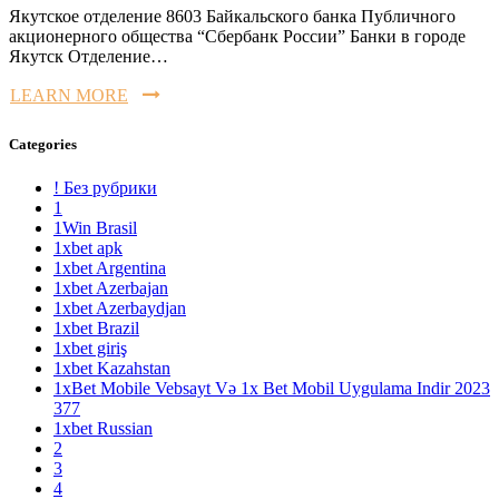
Якутское отделение 8603 Байкальского банка Публичного
акционерного общества “Сбербанк России” Банки в городе
Якутск Отделение…
LEARN MORE
Categories
! Без рубрики
1
1Win Brasil
1xbet apk
1xbet Argentina
1xbet Azerbajan
1xbet Azerbaydjan
1xbet Brazil
1xbet giriş
1xbet Kazahstan
1xBet Mobile Vebsayt Və 1x Bet Mobil Uygulama Indir 2023
377
1xbet Russian
2
3
4