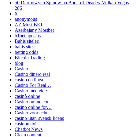
50 Darmowych Spinów na Book of Dead w Vulkan Vegas
286
6
anonymous
AZ Most BET
Azerbajany Mostbet
b1bet apostas
Bahis siteleri
bahis sitesi
betting odds
Bitcoin Trading
blog
Casino
Casino dinero real
casino en línea
Casino For Real…
Casino med ekte…
casinò online
Casinò online con…
casino online for…
Casino voor echt…
casino-utan-svensk-licens
casinomaxi
Chatbot News
Clean content