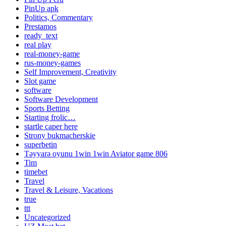
PinUp apk
Politics, Commentary
Prestamos
ready_text
real play
real-money-game
rus-money-games
Self Improvement, Creativity
Slot game
software
Software Development
Sports Betting
Starting frolic…
startle caper here
Strony bukmacherskie
superbetin
Təyyarə oyunu 1win 1win Aviator game 806
Tim
timebet
Travel
Travel & Leisure, Vacations
true
ttt
Uncategorized