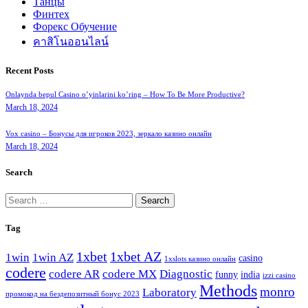
Танцы
Финтех
Форекс Обучение
คาสิโนออนไลน์
Recent Posts
Onlaynda bepul Casino o’yinlarini ko’ring – How To Be More Productive?
March 18, 2024
Vox casino – Бонусы для игроков 2023, зеркало казино онлайн
March 18, 2024
Search
Search
for:
Tag
1xbet
1xbet AZ
1win
1win AZ
casino
1xslots казино онлайн
codere
codere AR
codere MX
Diagnostic
funny
india
izzi casino
Methods
monro
Laboratory
промокод на бездепозитный бонус 2023