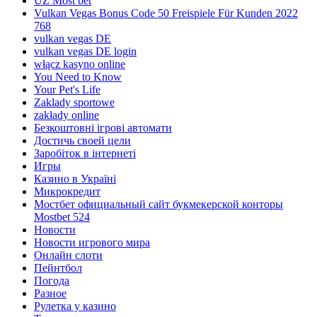
UZ Most bet
Vulkan Vegas Bonus Code 50 Freispiele Für Kunden 2022
768
vulkan vegas DE
vulkan vegas DE login
włącz kasyno online
You Need to Know
Your Pet's Life
Zaklady sportowe
zakłady online
Безкоштовні ігрові автомати
Достичь своей цели
Заробіток в інтернеті
Игры
Казино в Україні
Микрокредит
Мостбет официальный сайт букмекерской конторы
Mostbet 524
Новости
Новости игрового мира
Онлайн слоти
Пейнтбол
Погода
Разное
Рулетка у казино