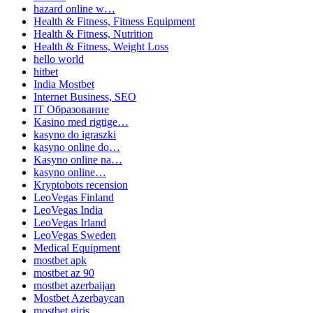
hazard online w…
Health & Fitness, Fitness Equipment
Health & Fitness, Nutrition
Health & Fitness, Weight Loss
hello world
hitbet
India Mostbet
Internet Business, SEO
IT Образование
Kasino med rigtige…
kasyno do igraszki
kasyno online do…
Kasyno online na…
kasyno online…
Kryptobots recension
LeoVegas Finland
LeoVegas India
LeoVegas Irland
LeoVegas Sweden
Medical Equipment
mostbet apk
mostbet az 90
mostbet azerbaijan
Mostbet Azerbaycan
mostbet giriş