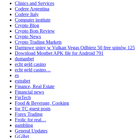
Clinics and Services
Codere Argentina
Codere Italy
Computer institute
Crypto Blog
Crypto Bots Review
Crypto News
Crypto Trading Markets
Darmowe spiny w Vulkan Vegas Odbierz 50 free spinów 125
Download Mostbet APK file for Android 791
dumanbet
echt geld casino
echt geld casino…
es
extrabet
Finance, Real Estate
Financial news
FinTech
Food & Beverage, Cooking
for TC guest posts
Forex Trading
Frolic for real…
gambling
General Updates
GGBet