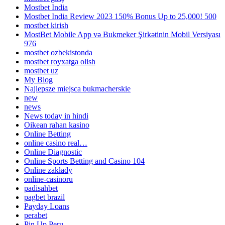
Mostbet India
Mostbet India Review 2023 150% Bonus Up to 25,000! 500
mostbet kirish
MostBet Mobile App və Bukmeker Şirkətinin Mobil Versiyası
976
mostbet ozbekistonda
mostbet royxatga olish
mostbet uz
My Blog
Najlepsze miejsca bukmacherskie
new
news
News today in hindi
Oikean rahan kasino
Online Betting
online casino real…
Online Diagnostic
Online Sports Betting and Casino 104
Online zakłady
online-casinoru
padisahbet
pagbet brazil
Payday Loans
perabet
Pin Up Peru