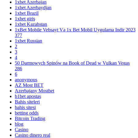
1xbet Azerbajan
1xbet Azerbaydjan
1xbet Brazil
1xbet giriş
1xbet Kazahstan
1xBet Mobile Vebsayt Və 1x Bet Mobil Uygulama Indir 2023
377
1xbet Russian
2
3
4
50 Darmowych Spinów na Book of Dead w Vulkan Vegas
286
6
anonymous
AZ Most BET
Azerbajany Mostbet
b1bet apostas
Bahis siteleri
bahis sitesi
betting odds
Bitcoin Trading
blog
Casino
Casino dinero real