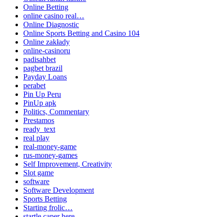
Online Betting
online casino real…
Online Diagnostic
Online Sports Betting and Casino 104
Online zakłady
online-casinoru
padisahbet
pagbet brazil
Payday Loans
perabet
Pin Up Peru
PinUp apk
Politics, Commentary
Prestamos
ready_text
real play
real-money-game
rus-money-games
Self Improvement, Creativity
Slot game
software
Software Development
Sports Betting
Starting frolic…
startle caper here