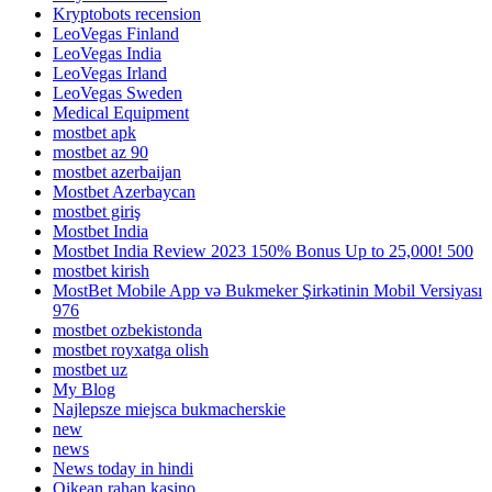
Kryptobots recension
LeoVegas Finland
LeoVegas India
LeoVegas Irland
LeoVegas Sweden
Medical Equipment
mostbet apk
mostbet az 90
mostbet azerbaijan
Mostbet Azerbaycan
mostbet giriş
Mostbet India
Mostbet India Review 2023 150% Bonus Up to 25,000! 500
mostbet kirish
MostBet Mobile App və Bukmeker Şirkətinin Mobil Versiyası
976
mostbet ozbekistonda
mostbet royxatga olish
mostbet uz
My Blog
Najlepsze miejsca bukmacherskie
new
news
News today in hindi
Oikean rahan kasino