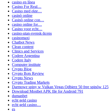
casino en línea
Casino For Real…
Casino med ekte…
casinò online
Casinò online con…
casino online for…
Casino voor echt…
casino-utan-svensk-licens
casinomaxi
Chatbot News
Clean content
Clinics and Services
Codere Argentina
Codere Italy
Computer institute
Crypto Blog
Crypto Bots Review
Crypto News
Crypto Trading Markets
Darmowe spiny w Vulkan Vegas Odbierz 50 free spinów 125
Download Mostbet APK file for Android 791
dumanbet
echt geld casino
echt geld casino…
es