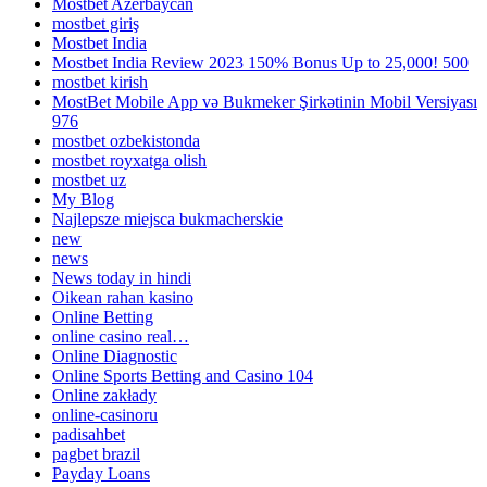
Mostbet Azerbaycan
mostbet giriş
Mostbet India
Mostbet India Review 2023 150% Bonus Up to 25,000! 500
mostbet kirish
MostBet Mobile App və Bukmeker Şirkətinin Mobil Versiyası
976
mostbet ozbekistonda
mostbet royxatga olish
mostbet uz
My Blog
Najlepsze miejsca bukmacherskie
new
news
News today in hindi
Oikean rahan kasino
Online Betting
online casino real…
Online Diagnostic
Online Sports Betting and Casino 104
Online zakłady
online-casinoru
padisahbet
pagbet brazil
Payday Loans