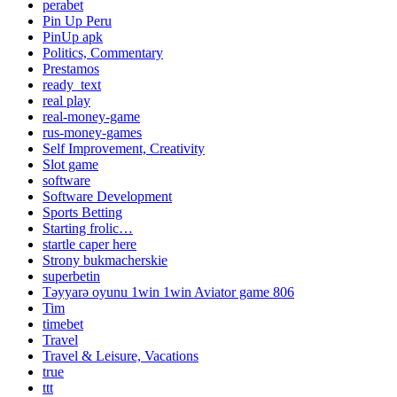
perabet
Pin Up Peru
PinUp apk
Politics, Commentary
Prestamos
ready_text
real play
real-money-game
rus-money-games
Self Improvement, Creativity
Slot game
software
Software Development
Sports Betting
Starting frolic…
startle caper here
Strony bukmacherskie
superbetin
Təyyarə oyunu 1win 1win Aviator game 806
Tim
timebet
Travel
Travel & Leisure, Vacations
true
ttt