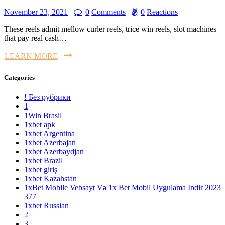
November 23, 2021
0
Comments
0
Reactions
These reels admit mellow curler reels, trice win reels, slot machines
that pay real cash…
LEARN MORE
Categories
! Без рубрики
1
1Win Brasil
1xbet apk
1xbet Argentina
1xbet Azerbajan
1xbet Azerbaydjan
1xbet Brazil
1xbet giriş
1xbet Kazahstan
1xBet Mobile Vebsayt Və 1x Bet Mobil Uygulama Indir 2023
377
1xbet Russian
2
3