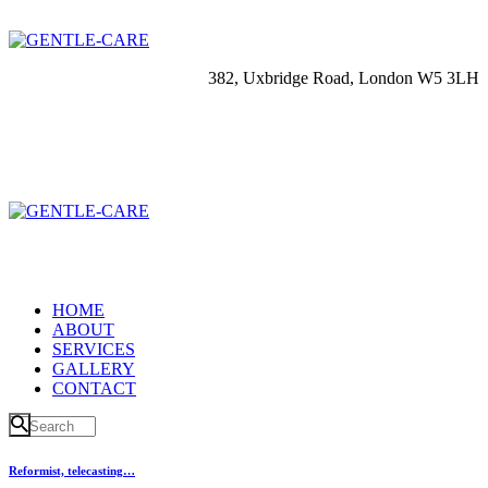
382, Uxbridge Road, London W5 3LH
HOME
ABOUT
SERVICES
GALLERY
CONTACT
Reformist, telecasting…