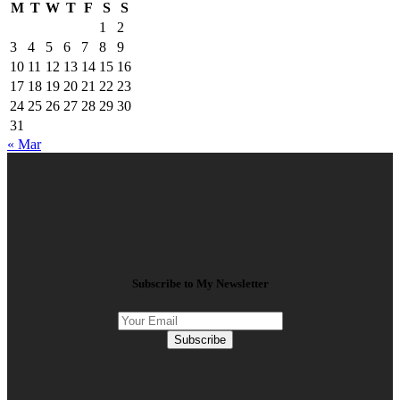
M
T
W
T
F
S
S
1
2
3
4
5
6
7
8
9
10
11
12
13
14
15
16
17
18
19
20
21
22
23
24
25
26
27
28
29
30
31
« Mar
Subscribe to My Newsletter
Subscribe