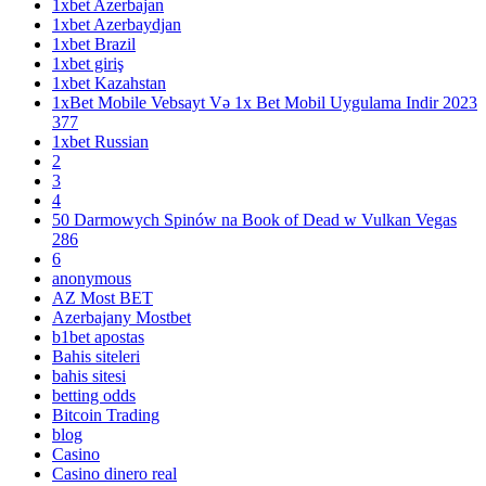
1xbet Azerbajan
1xbet Azerbaydjan
1xbet Brazil
1xbet giriş
1xbet Kazahstan
1xBet Mobile Vebsayt Və 1x Bet Mobil Uygulama Indir 2023
377
1xbet Russian
2
3
4
50 Darmowych Spinów na Book of Dead w Vulkan Vegas
286
6
anonymous
AZ Most BET
Azerbajany Mostbet
b1bet apostas
Bahis siteleri
bahis sitesi
betting odds
Bitcoin Trading
blog
Casino
Casino dinero real