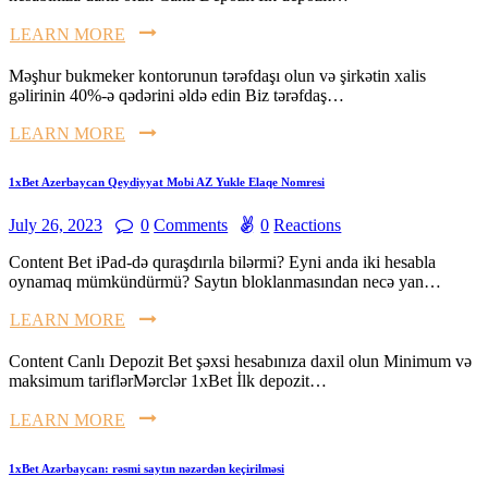
LEARN MORE
Məşhur bukmeker kontorunun tərəfdaşı olun və şirkətin xalis
gəlirinin 40%-ə qədərini əldə edin Biz tərəfdaş…
LEARN MORE
1xBet Azerbaycan Qeydiyyat Mobi AZ Yukle Elaqe Nomresi
July 26, 2023
0
Comments
0
Reactions
Content Bet iPad-də quraşdırıla bilərmi? Eyni anda iki hesabla
oynamaq mümkündürmü? Saytın bloklanmasından necə yan…
LEARN MORE
Content Canlı Depozit Bet şəxsi hesabınıza daxil olun Minimum və
maksimum tariflərMərclər 1xBet İlk depozit…
LEARN MORE
1xBet Azərbaycan: rəsmi saytın nəzərdən keçirilməsi