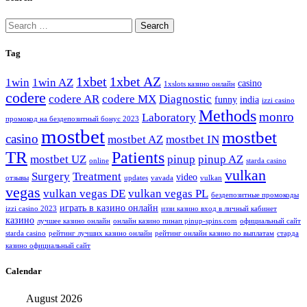
Search
for:
Tag
1xbet
1xbet AZ
1win
1win AZ
casino
1xslots казино онлайн
codere
codere AR
codere MX
Diagnostic
funny
india
izzi casino
Methods
monro
Laboratory
промокод на бездепозитный бонус 2023
mostbet
mostbet
casino
mostbet AZ
mostbet IN
TR
Patients
mostbet UZ
pinup
pinup AZ
online
starda casino
vulkan
Surgery
Treatment
video
отзывы
updates
vavada
vulkan
vegas
vulkan vegas DE
vulkan vegas PL
бездепозитные промокоды
играть в казино онлайн
izzi casino 2023
иззи казино вход в личный кабинет
казино
лучшее казино онлайн
онлайн казино пинап pinup-spins.com
официальный сайт
starda casino
рейтинг лучших казино онлайн
рейтинг онлайн казино по выплатам
старда
казино официальный сайт
Calendar
August 2026