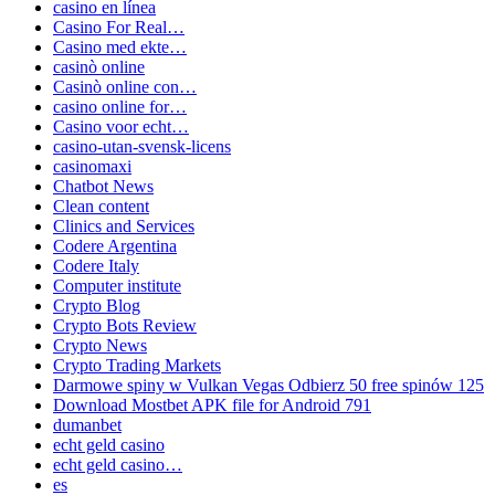
casino en línea
Casino For Real…
Casino med ekte…
casinò online
Casinò online con…
casino online for…
Casino voor echt…
casino-utan-svensk-licens
casinomaxi
Chatbot News
Clean content
Clinics and Services
Codere Argentina
Codere Italy
Computer institute
Crypto Blog
Crypto Bots Review
Crypto News
Crypto Trading Markets
Darmowe spiny w Vulkan Vegas Odbierz 50 free spinów 125
Download Mostbet APK file for Android 791
dumanbet
echt geld casino
echt geld casino…
es