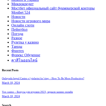
Микрокредит
Мостбет официальный сайт букмекерской конторы
Mostbet 524
Новости
Новости игрового мира
Онлайн слоти
Пейнтбол
Погода
Разное
Рулетка у казино
Танцы
Финтех
Форекс Обучение
คาสิโนออนไลน์
Recent Posts
Onlaynda bepul Casino o’yinlarini ko’ring – How To Be More Productive?
March 18, 2024
Vox casino – Бонусы для игроков 2023, зеркало казино онлайн
March 18, 2024
Search