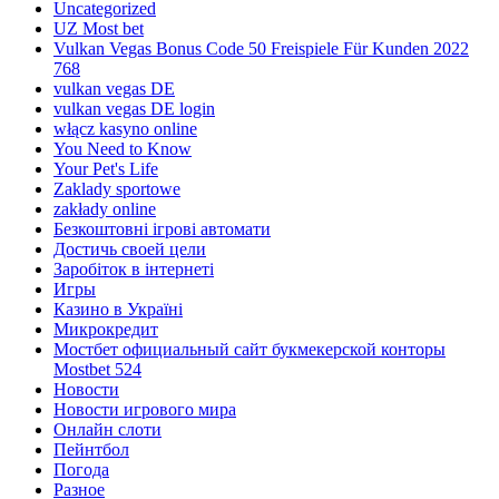
Uncategorized
UZ Most bet
Vulkan Vegas Bonus Code 50 Freispiele Für Kunden 2022
768
vulkan vegas DE
vulkan vegas DE login
włącz kasyno online
You Need to Know
Your Pet's Life
Zaklady sportowe
zakłady online
Безкоштовні ігрові автомати
Достичь своей цели
Заробіток в інтернеті
Игры
Казино в Україні
Микрокредит
Мостбет официальный сайт букмекерской конторы
Mostbet 524
Новости
Новости игрового мира
Онлайн слоти
Пейнтбол
Погода
Разное