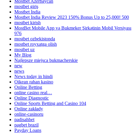
Mostbet Azerbaycan
mostbet giriş
Mostbet India
Mostbet India Review 2023 150% Bonus Up to 25,000! 500
mostbet kirish
MostBet Mobile App və Bukmeker Şirkətinin Mobil Versiyası
976
mostbet ozbekistonda
mostbet royxatga olish
mostbet uz
My Blog
Najlepsze miejsca bukmacherskie
new
news
News today in hindi
Oikean rahan kasino
Online Betting
online casino real…
Online Diagnostic
Online Sports Betting and Casino 104
Online zakłady
online-casinoru
padisahbet
pagbet brazil
Payday Loans