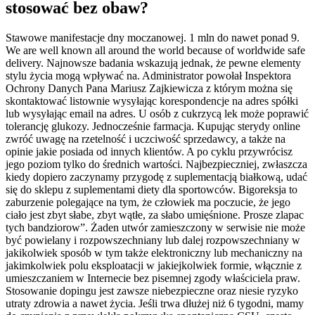
stosować bez obaw?
Stawowe manifestacje dny moczanowej. 1 mln do nawet ponad 9.
We are well known all around the world because of worldwide safe
delivery. Najnowsze badania wskazują jednak, że pewne elementy
stylu życia mogą wpływać na. Administrator powołał Inspektora
Ochrony Danych Pana Mariusz Zajkiewicza z którym można się
skontaktować listownie wysyłając korespondencje na adres spółki
lub wysyłając email na adres. U osób z cukrzycą lek może poprawić
tolerancję glukozy. Jednocześnie farmacja. Kupując sterydy online
zwróć uwagę na rzetelność i uczciwość sprzedawcy, a także na
opinie jakie posiada od innych klientów. A po cyklu przywrócisz
jego poziom tylko do średnich wartości. Najbezpieczniej, zwłaszcza
kiedy dopiero zaczynamy przygodę z suplementacją białkową, udać
się do sklepu z suplementami diety dla sportowców. Bigoreksja to
zaburzenie polegające na tym, że człowiek ma poczucie, że jego
ciało jest zbyt słabe, zbyt wątłe, za słabo umięśnione. Prosze zlapac
tych bandziorow”. Żaden utwór zamieszczony w serwisie nie może
być powielany i rozpowszechniany lub dalej rozpowszechniany w
jakikolwiek sposób w tym także elektroniczny lub mechaniczny na
jakimkolwiek polu eksploatacji w jakiejkolwiek formie, włącznie z
umieszczaniem w Internecie bez pisemnej zgody właściciela praw.
Stosowanie dopingu jest zawsze niebezpieczne oraz niesie ryzyko
utraty zdrowia a nawet życia. Jeśli trwa dłużej niż 6 tygodni, mamy