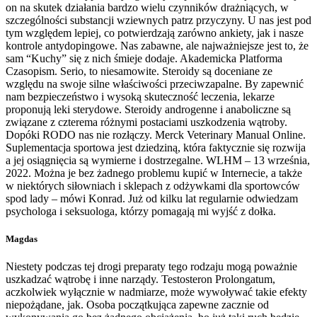
on na skutek działania bardzo wielu czynników drażniących, w
szczególności substancji wziewnych patrz przyczyny. U nas jest pod
tym względem lepiej, co potwierdzają zarówno ankiety, jak i nasze
kontrole antydopingowe. Nas zabawne, ale najważniejsze jest to, że
sam “Kuchy” się z nich śmieje dodaje. Akademicka Platforma
Czasopism. Serio, to niesamowite. Steroidy są doceniane ze
względu na swoje silne właściwości przeciwzapalne. By zapewnić
nam bezpieczeństwo i wysoką skuteczność leczenia, lekarze
proponują leki sterydowe. Steroidy androgenne i anaboliczne są
związane z czterema różnymi postaciami uszkodzenia wątroby.
Dopóki RODO nas nie rozłączy. Merck Veterinary Manual Online.
Suplementacja sportowa jest dziedziną, która faktycznie się rozwija
a jej osiągnięcia są wymierne i dostrzegalne. WLHM – 13 września,
2022. Można je bez żadnego problemu kupić w Internecie, a także
w niektórych siłowniach i sklepach z odżywkami dla sportowców
spod lady – mówi Konrad. Już od kilku lat regularnie odwiedzam
psychologa i seksuologa, którzy pomagają mi wyjść z dołka.
Magdas
Niestety podczas tej drogi preparaty tego rodzaju mogą poważnie
uszkadzać wątrobę i inne narządy. Testosteron Prolongatum,
aczkolwiek wyłącznie w nadmiarze, może wywoływać takie efekty
niepożądane, jak. Osoba początkująca zapewne zacznie od