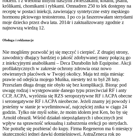
rokiem. I z wieloma innymi naszymi zwierzakami; kotami, psami,
królikami, chomikami i rybkami. Omnadren 250 to lek dostępny na
receptę w postaci iniekcji, zawierający syntetyczne estry męskiego
hormonu płciowego testosteronu. I po co ja faszerowałam sterydami
moje dziecko przez dwa lata. 2014r i zaktualizowany zgodnie z
najnowszą wiedzą 12.
Obsługa i reklamacje
Nie mogliśmy pozwolić jej się męczyć i cierpieć. Z drugiej strony,
zawodnicy dbający bardziej o jakość zdobywanej masy połączą go
z iniekcyjnymi anabolikami – Deca Durabolin lub Equipoise. Akcji
profilaktycznych w zakresie ochrony zdrowia oraz nowo
otwieranych placówek w Twojej okolicy. Maja też mija miesiąc
prawie od odejścia mojego Muńka, niestety też to był 28 luty.
Przeszlam długa drogę nie obyło się bez komplikacji. Biorąc pod
uwagę rodzaj i występowanie danego typu przeciwciał RF i anty
CCP, ACPA, wyróżnia się RZS seropozytywne RF i ACPA obecne
i seronegatywne RF i ACPA nieobecne. Jeżeli znamy jej powody i
jesteśmy w stanie je wyeliminować, najczęściej znika w ciągu 24
godzin. Tylko nie myśl sobie, że moim idolem jest Ken, bo by się
Arnold obraził. Wśród działań niepożądanych i ubocznych jest
wpływ na sprawność seksualną i zaburzenia erekcji po sterydach.
Nie potrafię się pozbierać do kupy. Firma Regeneron ma 6 miesięcy
skuteczności jednej dawki domięśniowej, AstraZeneca rok po