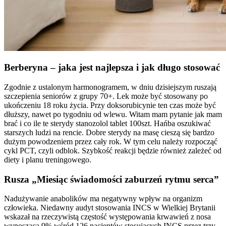
Berberyna – jaka jest najlepsza i jak długo stosować
Zgodnie z ustalonym harmonogramem, w dniu dzisiejszym ruszają
szczepienia seniorów z grupy 70+. Lek może być stosowany po
ukończeniu 18 roku życia. Przy doksorubicynie ten czas może być
dłuższy, nawet po tygodniu od wlewu. Witam mam pytanie jak mam
brać i co ile te sterydy stanozolol tablet 100szt. Hańba oszukiwać
starszych ludzi na rencie. Dobre sterydy na masę cieszą się bardzo
dużym powodzeniem przez cały rok. W tym celu należy rozpocząć
cykl PCT, czyli odblok. Szybkość reakcji będzie również zależeć od
diety i planu treningowego.
Rusza „Miesiąc świadomości zaburzeń rytmu serca”
Nadużywanie anabolików ma negatywny wpływ na organizm
człowieka. Niedawny audyt stosowania INCS w Wielkiej Brytanii
wskazał na rzeczywistą częstość występowania krwawień z nosa
wynoszącą 9% wśród 126 pacjentów stosujących INCS przez trzy