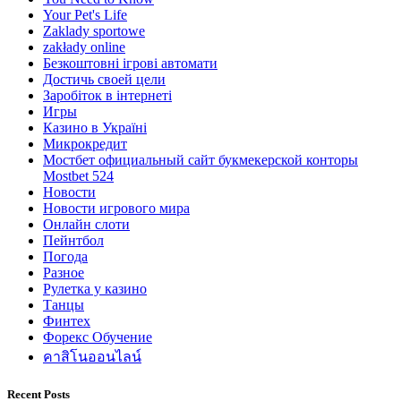
Your Pet's Life
Zaklady sportowe
zakłady online
Безкоштовні ігрові автомати
Достичь своей цели
Заробіток в інтернеті
Игры
Казино в Україні
Микрокредит
Мостбет официальный сайт букмекерской конторы
Mostbet 524
Новости
Новости игрового мира
Онлайн слоти
Пейнтбол
Погода
Разное
Рулетка у казино
Танцы
Финтех
Форекс Обучение
คาสิโนออนไลน์
Recent Posts