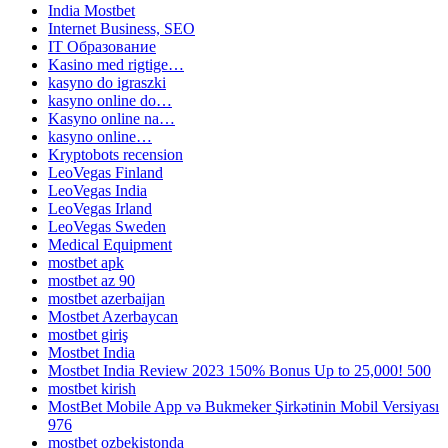
India Mostbet
Internet Business, SEO
IT Образование
Kasino med rigtige…
kasyno do igraszki
kasyno online do…
Kasyno online na…
kasyno online…
Kryptobots recension
LeoVegas Finland
LeoVegas India
LeoVegas Irland
LeoVegas Sweden
Medical Equipment
mostbet apk
mostbet az 90
mostbet azerbaijan
Mostbet Azerbaycan
mostbet giriş
Mostbet India
Mostbet India Review 2023 150% Bonus Up to 25,000! 500
mostbet kirish
MostBet Mobile App və Bukmeker Şirkətinin Mobil Versiyası
976
mostbet ozbekistonda