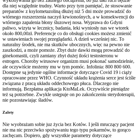
wykonywania go bez żadnego obciążenia, bo już taki ruch będzie
dla niej względnie trudny. Warto przy tym pamiętać, że stosowanie
preparatów z ksylometazoliną dłużej niż 5 dni może prowadzić do
wtórnego rozszerzenia naczyń krwionośnych, a w konsekwencji do
wtórnego zapalenia błony śluzowej nosa. Wyprawa do Gdyni
paliwo, wizyta w lecznicy, badania, leki wyniosły nas we wtorek
około 800,00zł. Preferencje co do obsługi cookies możesz zmienić
w ustawieniach swojej przeglądarki. A dzień wcześniej nic. To
naturalny środek, nie ma skutków ubocznych, więc na pewno nie
zaszkodzi, a może pomoże. Zbyt duże dawki mogą prowadzić do
ginekomastii, czyli zamiany zbyt dużej ilości testosteronu w
estrogen. Choroby wirusowe organizm musi pokonać samodzielnie,
ale oczywiście możemy mu w tym pomóc. Infolinia: 800 800 600.
Dostępne są jedynie ogólne informacje dotyczące Covid 19 i ciąży
opracowane przez WHO. Czynność układu krążenia serce jest ściśle
związana z pracą układu oddechowego płuca. Dlaczego nie
informują. Bezpłatna aplikacja KtoMaLek. Oczywiście pieniądze
też są potrzebne. Zwykle ustępuje on po zakończeniu sterydoterapii,
nie pozostawiając śladów.
Zalety
Nie wyobrażam sobie juz życia bez Kotów. I jeśli mruczący pacjent
nie ma nic przeciwko spożywaniu tego typu pokarmów, to gorąco
zachęcam. Dopiero, gdy wszystkie parametry dotyczące