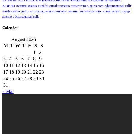
играть в казино онлайн
izzi casino 2023
иззи казино вход в личный кабинет
казино
лучшее казино онлайн
онлайн казино пинап pinup-spins.com
официальный сайт
starda casino
рейтинг лучших казино онлайн
рейтинг онлайн казино по выплатам
старда
казино официальный сайт
Calendar
August 2026
M
T
W
T
F
S
S
1
2
3
4
5
6
7
8
9
10
11
12
13
14
15
16
17
18
19
20
21
22
23
24
25
26
27
28
29
30
31
« Mar