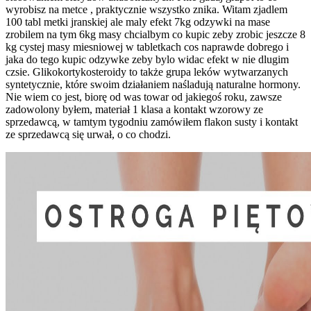
wyrobisz na metce , praktycznie wszystko znika. Witam zjadlem
100 tabl metki jranskiej ale maly efekt 7kg odzywki na mase
zrobilem na tym 6kg masy chcialbym co kupic zeby zrobic jeszcze 8
kg cystej masy miesniowej w tabletkach cos naprawde dobrego i
jaka do tego kupic odzywke zeby bylo widac efekt w nie dlugim
czsie. Glikokortykosteroidy to także grupa leków wytwarzanych
syntetycznie, które swoim działaniem naśladują naturalne hormony.
Nie wiem co jest, biorę od was towar od jakiegoś roku, zawsze
zadowolony byłem, materiał 1 klasa a kontakt wzorowy ze
sprzedawcą, w tamtym tygodniu zamówiłem flakon susty i kontakt
ze sprzedawcą się urwał, o co chodzi.