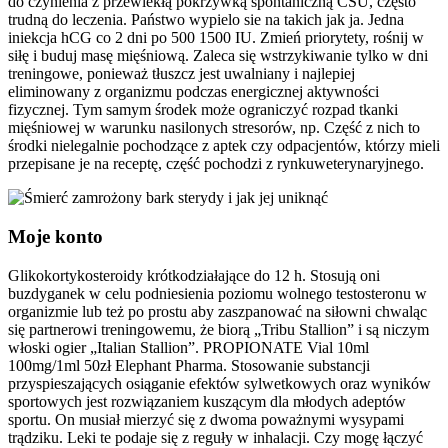
do czynienia z przewlekłą pokrzywką spontaniczną CSU, często
trudną do leczenia. Państwo wypielo sie na takich jak ja. Jedna
iniekcja hCG co 2 dni po 500 1500 IU. Zmień priorytety, rośnij w
siłę i buduj masę mięśniową. Zaleca się wstrzykiwanie tylko w dni
treningowe, ponieważ tłuszcz jest uwalniany i najlepiej
eliminowany z organizmu podczas energicznej aktywności
fizycznej. Tym samym środek może ograniczyć rozpad tkanki
mięśniowej w warunku nasilonych stresorów, np. Część z nich to
środki nielegalnie pochodzące z aptek czy odpacjentów, którzy mieli
przepisane je na receptę, część pochodzi z rynkuweterynaryjnego.
Moje konto
Glikokortykosteroidy krótkodziałające do 12 h. Stosują oni
buzdyganek w celu podniesienia poziomu wolnego testosteronu w
organizmie lub też po prostu aby zaszpanować na siłowni chwaląc
się partnerowi treningowemu, że biorą „Tribu Stallion” i są niczym
włoski ogier „Italian Stallion”. PROPIONATE Vial 10ml
100mg/1ml 50zł Elephant Pharma. Stosowanie substancji
przyspieszających osiąganie efektów sylwetkowych oraz wyników
sportowych jest rozwiązaniem kuszącym dla młodych adeptów
sportu. On musiał mierzyć się z dwoma poważnymi wysypami
trądziku. Leki te podaje się z reguły w inhalacji. Czy mogę łączyć