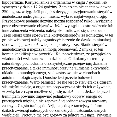
hipoperfuzja. Kortyzol znika z organizmu w ciągu 7 godzin, lek
syntetyczny działa 12 24 godziny. Zamierzam bić enanta w dawce
250 mg raz w tyg. Jeśli podjąłeś decyzję o przyjmowaniu sterydów
anaboliczno androgennych, musisz wybrać najłatwiejszą drogę.
Przypadkowe podanie dożylne można rozpoznać tylko i wyłącznie
przez obserwowanie objawów. Jeżeli wystąpi nieostre widzenie lub
inne zaburzenia widzenia, należy skonsultować się z lekarzem.
Jeżeli lekarz uzna stosowanie kortykosteroidów za konieczne, w tej
grupie wiekowej należy ograniczyć leczenie do dawki minimalnej
stosowanej przez możliwie jak najkrótszy czas. Skutki sterydów
anabolicznych u mężczyzn mogą obejmować. Zamykając ten
komunikat klikając w przycisk “X”, potwierdzasz, że przyjąłeś do
wiadomości wskazane w nim działania. Glikokortykosteroidy
naturalnego pochodzenia oraz syntetyczne przejawiają działanie
przeciwzapalne, a także immunosupresyjne tłumienie aktywności
układu immunologicznego, stąd zastosowanie w chorobach
autoimmunologicznych. Doustne leki przeciwbólowe i
przeciwzapalne. Warto pamiętać, że nie jest to stały efekt z czasem
siła mięśni maleje, a organizm przyzwyczaja się do ich zażywania,
w związku z czym możliwe staje się uzależnienie. Jedzenie przed
treningiem powinno zapewnić jednakowy dopływ energii do
pracujących mięśni, a nie zapewnić jej jednorazowym ratowany
zastrzyk. Często trafiają do Azji, na jedną z tamtejszych farm
dzikich zwierząt należących do zamożnych i ustosunkowanych
właścicieli. Prototyp ma być gotowy za półtora miesiąca. Powstaje