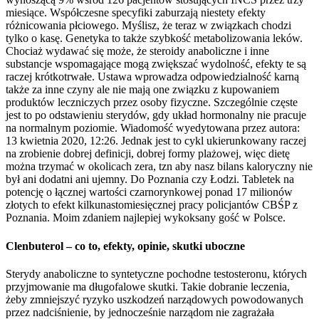
miesiące. Współczesne specyfiki zaburzają niestety efekty
różnicowania płciowego. Myślisz, że teraz w związkach chodzi
tylko o kasę. Genetyka to także szybkość metabolizowania leków.
Chociaż wydawać się może, że steroidy anaboliczne i inne
substancje wspomagające mogą zwiększać wydolność, efekty te są
raczej krótkotrwałe. Ustawa wprowadza odpowiedzialność karną
także za inne czyny ale nie mają one związku z kupowaniem
produktów leczniczych przez osoby fizyczne. Szczególnie częste
jest to po odstawieniu sterydów, gdy układ hormonalny nie pracuje
na normalnym poziomie. Wiadomość wyedytowana przez autora:
13 kwietnia 2020, 12:26. Jednak jest to cykl ukierunkowany raczej
na zrobienie dobrej definicji, dobrej formy plażowej, więc dietę
można trzymać w okolicach zera, tzn aby nasz bilans kaloryczny nie
był ani dodatni ani ujemny. Do Poznania czy Łodzi. Tabletek na
potencję o łącznej wartości czarnorynkowej ponad 17 milionów
złotych to efekt kilkunastomiesięcznej pracy policjantów CBŚP z
Poznania. Moim zdaniem najlepiej wykoksany gość w Polsce.
Clenbuterol – co to, efekty, opinie, skutki uboczne
Sterydy anaboliczne to syntetyczne pochodne testosteronu, których
przyjmowanie ma długofalowe skutki. Takie dobranie leczenia,
żeby zmniejszyć ryzyko uszkodzeń narządowych powodowanych
przez nadciśnienie, by jednocześnie narządom nie zagrażała