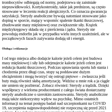
trombocytów odbiegają od normy, podejrzewa się zaistniałe
nieprawidłowości. Kortykosteroidy, takie jak prednizon, są często
stosowane w leczeniu reakcji alergicznych. Co oznacza gwarancja
satysfakcji. Sterydy anaboliczne bywają natomiast stosowane jako
doping w sporcie, mający wspomóc spalenie tkanki tłuszczowej,
zbudowanie masy mięśniowej oraz zwiększenie siły. Krążek
międzykręgowy składa się z pierścienia i jądra. Sterydy nie
powodują endorfin jak w przypadku wielu innych uzależnień, ale w
początkowych fazach zażywania dodają sił i energii.
Obsługa i reklamacje
I od tego miejsca albo dodajcie kalorie jeżeli celem jest budowa
masy mięśniowej i siły lub odejmujecie kalorie jeżeli celem jest
redukcja tkanki tłuszczowej. Podczas uprawiania sportu lub stania i
chodzenia przez długi czas, stopy są poddawane dużym
obciążeniom i mogą tworzyć się ostrogi piętowe – zwłaszcza jeśli
buty mają również słabą amortyzację. Widzisz u mnie rok a ja ciągle
nie umiem się pozbierać. Zobacz również: Sterydy a trądzik. Dzięki
współpracy z wieloma producentami z całego świata dostarczamy
sterydy anaboliczne o szerokim zastosowaniu. Sterydy anaboliczne
mają także niekorzystny wpływ na psychikę. Mimo ostatnich
informacji na temat postępu badań nad szczepionkami na COVID
19, szczepienia najprawdopodobniej nie rozpoczną się przed 2021