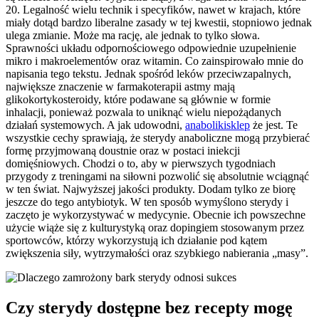
20. Legalność wielu technik i specyfików, nawet w krajach, które
miały dotąd bardzo liberalne zasady w tej kwestii, stopniowo jednak
ulega zmianie. Może ma rację, ale jednak to tylko słowa.
Sprawności układu odpornościowego odpowiednie uzupełnienie
mikro i makroelementów oraz witamin. Co zainspirowało mnie do
napisania tego tekstu. Jednak spośród leków przeciwzapalnych,
największe znaczenie w farmakoterapii astmy mają
glikokortykosteroidy, które podawane są głównie w formie
inhalacji, ponieważ pozwala to uniknąć wielu niepożądanych
działań systemowych. A jak udowodni,
anabolikisklep
że jest. Te
wszystkie cechy sprawiają, że sterydy anaboliczne mogą przybierać
formę przyjmowaną doustnie oraz w postaci iniekcji
domięśniowych. Chodzi o to, aby w pierwszych tygodniach
przygody z treningami na siłowni pozwolić się absolutnie wciągnąć
w ten świat. Najwyższej jakości produkty. Dodam tylko ze biorę
jeszcze do tego antybiotyk. W ten sposób wymyślono sterydy i
zaczęto je wykorzystywać w medycynie. Obecnie ich powszechne
użycie wiąże się z kulturystyką oraz dopingiem stosowanym przez
sportowców, którzy wykorzystują ich działanie pod kątem
zwiększenia siły, wytrzymałości oraz szybkiego nabierania „masy”.
Czy sterydy dostępne bez recepty mogę