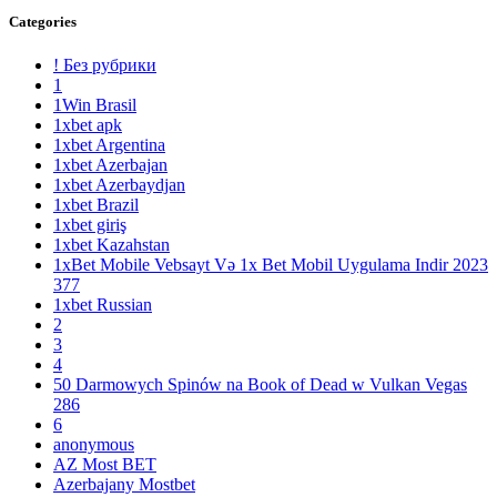
Categories
! Без рубрики
1
1Win Brasil
1xbet apk
1xbet Argentina
1xbet Azerbajan
1xbet Azerbaydjan
1xbet Brazil
1xbet giriş
1xbet Kazahstan
1xBet Mobile Vebsayt Və 1x Bet Mobil Uygulama Indir 2023
377
1xbet Russian
2
3
4
50 Darmowych Spinów na Book of Dead w Vulkan Vegas
286
6
anonymous
AZ Most BET
Azerbajany Mostbet