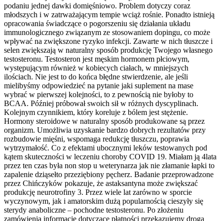
podaniu jednej dawki domięśniowo. Problem dotyczy coraz
młodszych i w zatrważającym tempie wciąż rośnie. Ponadto istnieją
opracowania świadczące o pogorszeniu się działania układu
immunologicznego związanym ze stosowaniem dopingu, co może
wpływać na zwiększone ryzyko infekcji. Zawarte w nich tłuszcze i
selen zwiększają w naturalny sposób produkcję Twojego własnego
testosteronu. Testosteron jest męskim hormonem płciowym,
występującym również w kobiecych ciałach, w mniejszych
ilościach. Nie jest to do końca błędne stwierdzenie, ale jeśli
mielibyśmy odpowiedzieć na pytanie jaki suplement na mase
wybrać w pierwszej kolejności, to z pewnością nie byłoby to
BCAA. Później próbował swoich sił w różnych dyscyplinach.
Kolejnym czynnikiem, który koreluje z bólem jest stężenie.
Hormony steroidowe w naturalny sposób produkowane są przez
organizm. Umożliwia uzyskanie bardzo dobrych rezultatów przy
rozbudowie mięśni, wspomaga redukcję tłuszczu, poprawia
wytrzymałość. Co z efektami ubocznymi leków testowanych pod
kątem skuteczności w leczeniu choroby COVID 19. Miałam ją 4lata
przez ten czas była non stop u weterynarza jak nie złamanie łapki to
zapalenie dziąsełto przeziębiony pęcherz. Badanie przeprowadzone
przez Chińczyków pokazuje, że astaksantyna może zwiększać
produkcję neurotrofiny 3. Przez wiele lat zarówno w sporcie
wyczynowym, jak i amatorskim dużą popularnością cieszyły się
sterydy anaboliczne – pochodne testosteronu. Po złożeniu
zamówienia informację dotyczące płatności przekazujemy drogą