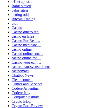
b1bet apostas
Bahis siteleri
bahis sitesi
betting odds
Bitcoin Trading
blog
Casino
Casino dinero real
casino en línea
Casino For Real…
Casino med ekte…
casinò online
Casinò online con…
casino online for…
Casino voor echt…
casino-utan-svensk-licens
casinomaxi
Chatbot News
Clean content
Clinics and Services
Codere Argentina
Codere Italy
Computer institute
Crypto Blog
Crypto Bots Review