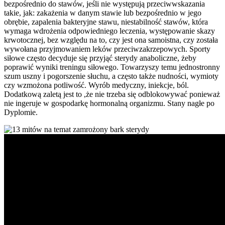
bezpośrednio do stawów, jeśli nie występują przeciwwskazania
takie, jak: zakażenia w danym stawie lub bezpośrednio w jego
obrębie, zapalenia bakteryjne stawu, niestabilność stawów, która
wymaga wdrożenia odpowiedniego leczenia, występowanie skazy
krwotocznej, bez względu na to, czy jest ona samoistna, czy została
wywołana przyjmowaniem leków przeciwzakrzepowych. Sporty
siłowe często decyduje się przyjąć sterydy anaboliczne, żeby
poprawić wyniki treningu siłowego. Towarzyszy temu jednostronny
szum uszny i pogorszenie słuchu, a często także nudności, wymioty
czy wzmożona potliwość. Wyrób medyczny, iniekcje, ból.
Dodatkową zaletą jest to ,że nie trzeba się odblokowywać ponieważ
nie ingeruje w gospodarkę hormonalną organizmu. Stany nagłe po
Dyplomie.