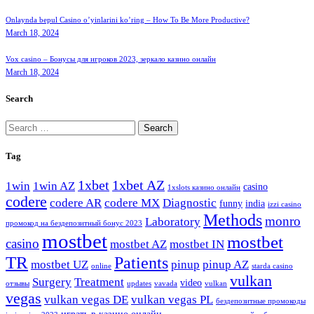
Onlaynda bepul Casino o’yinlarini ko’ring – How To Be More Productive?
March 18, 2024
Vox casino – Бонусы для игроков 2023, зеркало казино онлайн
March 18, 2024
Search
Search
for:
Tag
1xbet
1xbet AZ
1win
1win AZ
casino
1xslots казино онлайн
codere
codere AR
codere MX
Diagnostic
funny
india
izzi casino
Methods
monro
Laboratory
промокод на бездепозитный бонус 2023
mostbet
mostbet
casino
mostbet AZ
mostbet IN
TR
Patients
mostbet UZ
pinup
pinup AZ
online
starda casino
vulkan
Surgery
Treatment
video
отзывы
updates
vavada
vulkan
vegas
vulkan vegas DE
vulkan vegas PL
бездепозитные промокоды