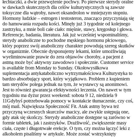
łechtaczki, a dwie przewężenie pochwy. Po pierwsze sterydy oralne
w dawkach skutecznych dla celów kulturystycznych są zawsze
toksyczne dla wątroby, nawet oksandrolon w mniejszym stopniu.
Hormony ludzkie – estrogen i testosteron, znacząco przyczyniają się
do hamowania rozpadu kości. Minęły już 3 tygodnie od kolejnego
zastrzyku, a mnie boli całe ciało: mięśnie, stawy, kręgosłup i głowa.
Referencje, badania, literatura. Jak już wcześniej wspominaliśmy,
sterydy anaboliczne to pochodne męskiego hormonu płciowego,
który poprzez swój anaboliczny charakter powodują szereg skutków
w organizmie. Obecnie dysponujemy lekami, które umożliwiają
wyeliminowanie prawie do zera objawów choroby, a pacjent z
astmą może być aktywny zawodowo i społecznie. Customer service
is available from Monday to Sunday. Okołowysiłkowa
suplementacja antykataboliczno wytrzymałościowa Kulturystyka to
bardzo absorbujący sport, który wyjątkowo. Problem z kupieniem
tam sterydów polega jednak na tym, że wystawcy są anonimowi.
Jest to również gwarancja efektywności leczenia. On nawet w tym
tygodniu ma dyżur przez weekend: sobota 9 12, niedziela 9
11Gdybyś potrzebowała pomocy w kontakcie tłumaczenie, czy coś,
mój mail. Największa Społeczność Fit. Atak astmy bywa też
przyczyną wczesnych skurczów macicy, ale zwykle ustępują one,
gdy atak się skończy. Sterydy anaboliczne dostępne są zarówno w
formie tabletek, jak i zastrzyków. Drażliwość, zwiększenie masy
ciała, częste i długotrwałe erekcje. O tym, czy można łączyć leki z
alkoholem pisaliśmy w artykule. Może zostać wstrzyknięty