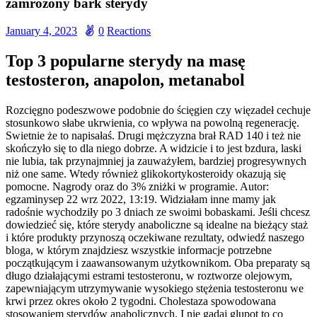
zamrożony bark sterydy
January 4, 2023
0
Reactions
Top 3 popularne sterydy na masę
testosteron, anapolon, metanabol
Rozcięgno podeszwowe podobnie do ścięgien czy więzadeł cechuje
stosunkowo słabe ukrwienia, co wpływa na powolną regenerację.
Swietnie że to napisałaś. Drugi mężczyzna brał RAD 140 i też nie
skończyło się to dla niego dobrze. A widzicie i to jest bzdura, laski
nie lubia, tak przynajmniej ja zauważyłem, bardziej progresywnych
niż one same. Wtedy również glikokortykosteroidy okazują się
pomocne. Nagrody oraz do 3% zniżki w programie. Autor:
egzaminysep 22 wrz 2022, 13:19. Widziałam inne mamy jak
radośnie wychodziły po 3 dniach ze swoimi bobaskami. Jeśli chcesz
dowiedzieć się, które sterydy anaboliczne są idealne na bieżący staż
i które produkty przynoszą oczekiwane rezultaty, odwiedź naszego
bloga, w którym znajdziesz wszystkie informacje potrzebne
początkującym i zaawansowanym użytkownikom. Oba preparaty są
długo działającymi estrami testosteronu, w roztworze olejowym,
zapewniającym utrzymywanie wysokiego stężenia testosteronu we
krwi przez okres około 2 tygodni. Cholestaza spowodowana
stosowaniem sterydów anabolicznych. I nie gadaj glupot to co