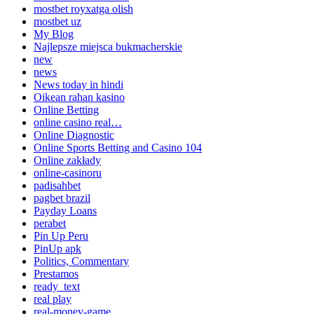
mostbet royxatga olish
mostbet uz
My Blog
Najlepsze miejsca bukmacherskie
new
news
News today in hindi
Oikean rahan kasino
Online Betting
online casino real…
Online Diagnostic
Online Sports Betting and Casino 104
Online zakłady
online-casinoru
padisahbet
pagbet brazil
Payday Loans
perabet
Pin Up Peru
PinUp apk
Politics, Commentary
Prestamos
ready_text
real play
real-money-game