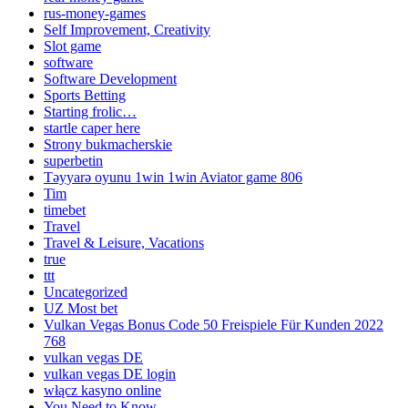
rus-money-games
Self Improvement, Creativity
Slot game
software
Software Development
Sports Betting
Starting frolic…
startle caper here
Strony bukmacherskie
superbetin
Təyyarə oyunu 1win 1win Aviator game 806
Tim
timebet
Travel
Travel & Leisure, Vacations
true
ttt
Uncategorized
UZ Most bet
Vulkan Vegas Bonus Code 50 Freispiele Für Kunden 2022
768
vulkan vegas DE
vulkan vegas DE login
włącz kasyno online
You Need to Know