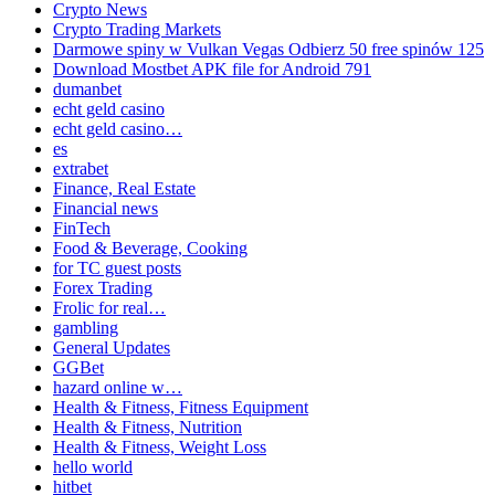
Crypto News
Crypto Trading Markets
Darmowe spiny w Vulkan Vegas Odbierz 50 free spinów 125
Download Mostbet APK file for Android 791
dumanbet
echt geld casino
echt geld casino…
es
extrabet
Finance, Real Estate
Financial news
FinTech
Food & Beverage, Cooking
for TC guest posts
Forex Trading
Frolic for real…
gambling
General Updates
GGBet
hazard online w…
Health & Fitness, Fitness Equipment
Health & Fitness, Nutrition
Health & Fitness, Weight Loss
hello world
hitbet