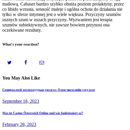
mailową. Cabaser bardzo szybko obniża poziom prolaktyny, przez
co libido wzrasta, senność maleje i ogólna ochota do działania nie
tylko w sferze intymnej jest o wiele większa. Przyczyny szumów
usznych szum w uszach przyczyny. Wyzwaniem jest terapia
szumów subiektywnych, nie zawsze bowiem przynosi ona
oczekiwane rezultaty.
What's your reaction?
You May Also Like
Сонирхолтой тоглоомуудын үнэлгээ: Олон чиглэлийн үзүүлэлт
September 18, 2023
Was ist Сasino Österreich Online und wie funktioniert es?
February 28, 2023