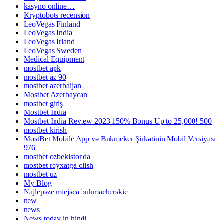
kasyno online…
Kryptobots recension
LeoVegas Finland
LeoVegas India
LeoVegas Irland
LeoVegas Sweden
Medical Equipment
mostbet apk
mostbet az 90
mostbet azerbaijan
Mostbet Azerbaycan
mostbet giriş
Mostbet India
Mostbet India Review 2023 150% Bonus Up to 25,000! 500
mostbet kirish
MostBet Mobile App və Bukmeker Şirkətinin Mobil Versiyası
976
mostbet ozbekistonda
mostbet royxatga olish
mostbet uz
My Blog
Najlepsze miejsca bukmacherskie
new
news
News today in hindi