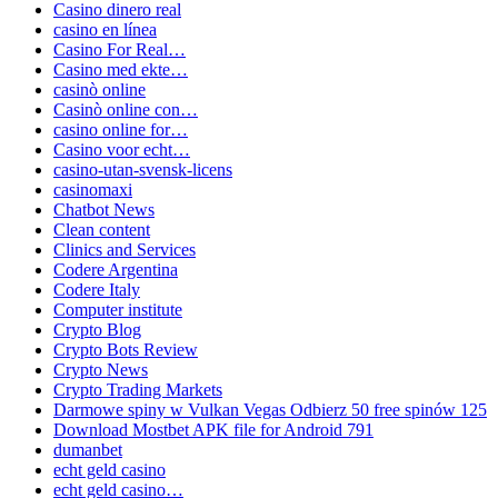
Casino dinero real
casino en línea
Casino For Real…
Casino med ekte…
casinò online
Casinò online con…
casino online for…
Casino voor echt…
casino-utan-svensk-licens
casinomaxi
Chatbot News
Clean content
Clinics and Services
Codere Argentina
Codere Italy
Computer institute
Crypto Blog
Crypto Bots Review
Crypto News
Crypto Trading Markets
Darmowe spiny w Vulkan Vegas Odbierz 50 free spinów 125
Download Mostbet APK file for Android 791
dumanbet
echt geld casino
echt geld casino…