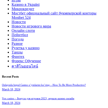
Игры
Казино в Україні
Микрокредит
Мостбет официальный сайт букмекерской конторы
Mostbet 524
Новости
Новости игрового мира
Онлайн слоти
Пейнтбол
Погода
Разное
Рулетка у казино
Танцы
Финтех
Форекс Обучение
คาสิโนออนไลน์
Recent Posts
Onlaynda bepul Casino o’yinlarini ko’ring – How To Be More Productive?
March 18, 2024
Vox casino – Бонусы для игроков 2023, зеркало казино онлайн
March 18, 2024