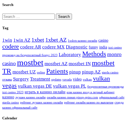
Search
Search
for:
Tag
1xbet
1xbet AZ
1win
1win AZ
casino
1xslots казино онлайн
codere
codere AR
codere MX
Diagnostic
funny
india
izzi casino
Methods
monro
Laboratory
промокод на бездепозитный бонус 2023
mostbet
mostbet
casino
mostbet AZ
mostbet IN
TR
Patients
mostbet UZ
pinup
pinup AZ
online
starda casino
vulkan
Surgery
Treatment
video
отзывы
updates
vavada
vulkan
vegas
vulkan vegas DE
vulkan vegas PL
бездепозитные промокоды
играть в казино онлайн
izzi casino 2023
иззи казино вход в личный кабинет
казино
лучшее казино онлайн
онлайн казино пинап pinup-spins.com
официальный сайт
starda casino
рейтинг лучших казино онлайн
рейтинг онлайн казино по выплатам
старда
казино официальный сайт
Calendar