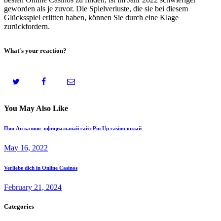
geworden als je zuvor. Die Spielverluste, die sie bei diesem
Glücksspiel erlitten haben, können Sie durch eine Klage
zurückfordern.
What's your reaction?
You May Also Like
Пин Ап казино ️ официальный сайт Pin Up casino онлай
May 16, 2022
Verliebe dich in Online Casinos
February 21, 2024
Categories