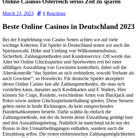
Online Casinos Österreich seriös Zeit zu sparen
March 23, 2023
0
Reactions
Beste Online Casinos in Deutschland 2023
Bei der Empfehlung von Casino Seiten achten wir auf viele
wichtige Kriterien: Für Spieler in Deutschland testen wir auch die
Spielauswahl, Höhe und Umfang von Willkommensbonus,
Sicherheit, Zahlungsmethoden und Kundenservice. Oft werde das
Alter bei Online Glücksspielen und Sportwetten erst bei einer
allfälligen Auszahlung von Gewinnen kontrolliert, dabei soll die
Alterskontrolle “das Spielen an sich verhindern, sowohl Verluste als
auch Gewinne”, so Horodecki. Für deutsche Spieler akzeptiert
dieses Online Casino fast alle Zahlungsmethoden, die man sich
vorstellen kann, darunter auch Kreditkarten und E Wallets. Hier
können Sie Craps, Roulette, verschiedene Arten von Blackjack und
Poker sowie andere Glücksspielunterhaltung spielen. Diese Steuern
gelten meist in beide Richtungen, da kein entsprechendes
Handelsabkommen besteht. Dafür wählst du einfach die
Zahlungsmethode, mit der du bereits deine Einzahlung getätigt hast
und den Auszahlungsbetrag. Natürlich ist manchmal nicht nur der
Bonus in den Umsatzbedingungen enthalten, sondern auch die
Einzahlung selbst. Die ersten elektronischen Zahlungsmöglichkeiten