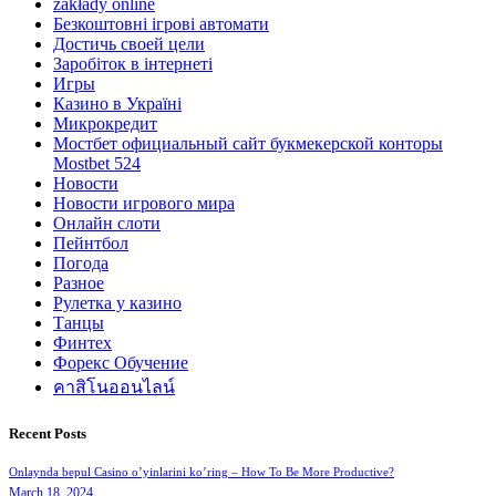
zakłady online
Безкоштовні ігрові автомати
Достичь своей цели
Заробіток в інтернеті
Игры
Казино в Україні
Микрокредит
Мостбет официальный сайт букмекерской конторы
Mostbet 524
Новости
Новости игрового мира
Онлайн слоти
Пейнтбол
Погода
Разное
Рулетка у казино
Танцы
Финтех
Форекс Обучение
คาสิโนออนไลน์
Recent Posts
Onlaynda bepul Casino o’yinlarini ko’ring – How To Be More Productive?
March 18, 2024