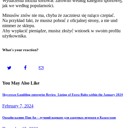
Wydarzenia można sortować zarówno według kategorii sportowej,
jak we według popularności.
Minusów znów nie ma, chyba że zaczniesz się rażąco czepiać.
Na przykład fakt, że musisz pobrać z oficjalnej strony, a nie und
nimmer ze sklepu.
Aby wypłacić pieniądze, musisz złożyć wniosek w swoim profilu
użytkownika.
What's your reaction?
You May Also Like
Skycrown Gambling enterprise Review ️ Listing of Extra Rules within the January 2024
February 7, 2024
Онлайн-казино Пин Ап – лучший вариант для азартных игроков в Казахстане