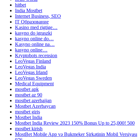
hitbet
India Mostbet
Internet Business, SEO
IT Образование
Kasino med rigtige…
kasyno do igraszki
kasyno online do…
Kasyno online na…
kasyno online…
Kryptobots recension
LeoVegas Finland
LeoVegas India
LeoVegas Irland
LeoVegas Sweden
Medical Equipment
mostbet apk
mostbet az 90
mostbet azerbaijan
Mostbet Azerbaycan
mostbet giriş
Mostbet India
Mostbet India Review 2023 150% Bonus Up to 25,000! 500
mostbet kirish
MostBet Mobile App və Bukmeker Şirkətinin Mobil Versiyası
976