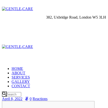
382, Uxbridge Road, London W5 3LH
HOME
ABOUT
SERVICES
GALLERY
CONTACT
April 8, 2022
0
Reactions