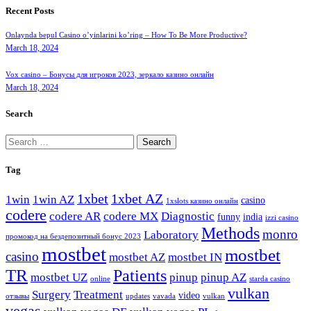
Recent Posts
Onlaynda bepul Casino o’yinlarini ko’ring – How To Be More Productive?
March 18, 2024
Vox casino – Бонусы для игроков 2023, зеркало казино онлайн
March 18, 2024
Search
Search
for:
Tag
1xbet
1xbet AZ
1win
1win AZ
casino
1xslots казино онлайн
codere
codere AR
codere MX
Diagnostic
funny
india
izzi casino
Methods
monro
Laboratory
промокод на бездепозитный бонус 2023
mostbet
mostbet
casino
mostbet AZ
mostbet IN
TR
Patients
mostbet UZ
pinup
pinup AZ
online
starda casino
vulkan
Surgery
Treatment
video
отзывы
updates
vavada
vulkan