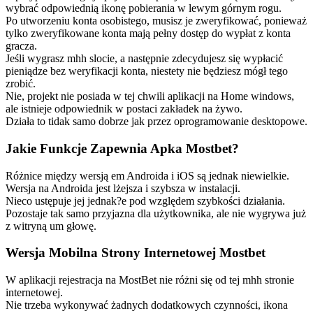
wybrać odpowiednią ikonę pobierania w lewym górnym rogu.
Po utworzeniu konta osobistego, musisz je zweryfikować, ponieważ
tylko zweryfikowane konta mają pełny dostęp do wypłat z konta
gracza.
Jeśli wygrasz mhh slocie, a następnie zdecydujesz się wypłacić
pieniądze bez weryfikacji konta, niestety nie będziesz mógł tego
zrobić.
Nie, projekt nie posiada w tej chwili aplikacji na Home windows,
ale istnieje odpowiednik w postaci zakładek na żywo.
Działa to tidak samo dobrze jak przez oprogramowanie desktopowe.
Jakie Funkcje Zapewnia Apka Mostbet?
Różnice między wersją em Androida i iOS są jednak niewielkie.
Wersja na Androida jest lżejsza i szybsza w instalacji.
Nieco ustępuje jej jednak?e pod względem szybkości działania.
Pozostaje tak samo przyjazna dla użytkownika, ale nie wygrywa już
z witryną um głowę.
Wersja Mobilna Strony Internetowej Mostbet
W aplikacji rejestracja na MostBet nie różni się od tej mhh stronie
internetowej.
Nie trzeba wykonywać żadnych dodatkowych czynności, ikona