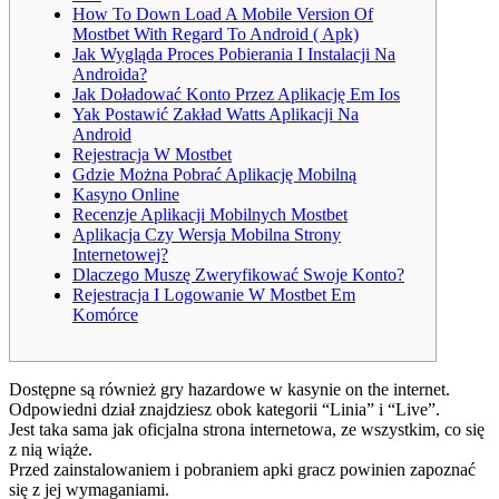
How To Down Load A Mobile Version Of
Mostbet With Regard To Android ( Apk)
Jak Wygląda Proces Pobierania I Instalacji Na
Androida?
Jak Doładować Konto Przez Aplikację Em Ios
Yak Postawić Zakład Watts Aplikacji Na
Android
Rejestracja W Mostbet
Gdzie Można Pobrać Aplikację Mobilną
Kasyno Online
Recenzje Aplikacji Mobilnych Mostbet
Aplikacja Czy Wersja Mobilna Strony
Internetowej?
Dlaczego Muszę Zweryfikować Swoje Konto?
Rejestracja I Logowanie W Mostbet Em
Komórce
Dostępne są również gry hazardowe w kasynie on the internet.
Odpowiedni dział znajdziesz obok kategorii “Linia” i “Live”.
Jest taka sama jak oficjalna strona internetowa, ze wszystkim, co się
z nią wiąże.
Przed zainstalowaniem i pobraniem apki gracz powinien zapoznać
się z jej wymaganiami.