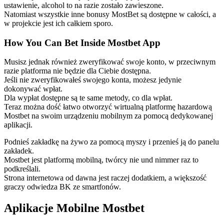
ustawienie, alcohol to na razie zostało zawieszone.
Natomiast wszystkie inne bonusy MostBet są dostępne w całości, a
w projekcie jest ich całkiem sporo.
How You Can Bet Inside Mostbet App
Musisz jednak również zweryfikować swoje konto, w przeciwnym
razie platforma nie będzie dla Ciebie dostępna.
Jeśli nie zweryfikowałeś swojego konta, możesz jedynie
dokonywać wpłat.
Dla wypłat dostępne są te same metody, co dla wpłat.
Teraz można dość łatwo otworzyć wirtualną platformę hazardową
Mostbet na swoim urządzeniu mobilnym za pomocą dedykowanej
aplikacji.
Podnieś zakładkę na żywo za pomocą myszy i przenieś ją do panelu
zakładek.
Mostbet jest platformą mobilną, twórcy nie und nimmer raz to
podkreślali.
Strona internetowa od dawna jest raczej dodatkiem, a większość
graczy odwiedza BK ze smartfonów.
Aplikacje Mobilne Mostbet