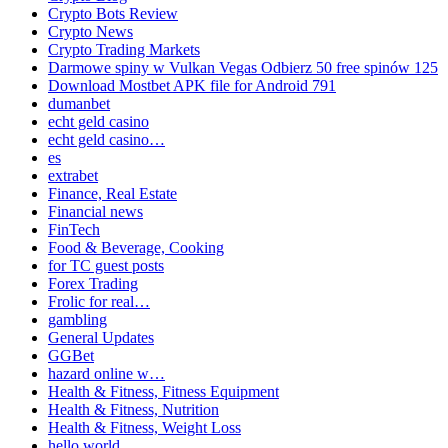
Crypto Bots Review
Crypto News
Crypto Trading Markets
Darmowe spiny w Vulkan Vegas Odbierz 50 free spinów 125
Download Mostbet APK file for Android 791
dumanbet
echt geld casino
echt geld casino…
es
extrabet
Finance, Real Estate
Financial news
FinTech
Food & Beverage, Cooking
for TC guest posts
Forex Trading
Frolic for real…
gambling
General Updates
GGBet
hazard online w…
Health & Fitness, Fitness Equipment
Health & Fitness, Nutrition
Health & Fitness, Weight Loss
hello world