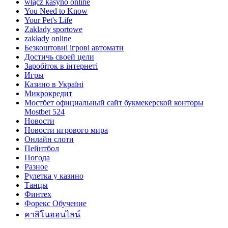
włącz kasyno online
You Need to Know
Your Pet's Life
Zaklady sportowe
zakłady online
Безкоштовні ігрові автомати
Достичь своей цели
Заробіток в інтернеті
Игры
Казино в Україні
Микрокредит
Мостбет официальный сайт букмекерской конторы
Mostbet 524
Новости
Новости игрового мира
Онлайн слоти
Пейнтбол
Погода
Разное
Рулетка у казино
Танцы
Финтех
Форекс Обучение
คาสิโนออนไลน์