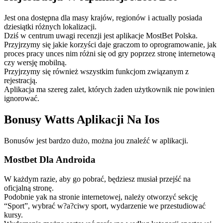
Jest ona dostępna dla masy krajów, regionów i actually posiada
dziesiątki różnych lokalizacji.
Dziś w centrum uwagi recenzji jest aplikacje MostBet Polska.
Przyjrzymy się jakie korzyści daje graczom to oprogramowanie, jak
proces pracy unces nim różni się od gry poprzez stronę internetową
czy wersję mobilną.
Przyjrzymy się również wszystkim funkcjom związanym z
rejestracją.
Aplikacja ma szereg zalet, których żaden użytkownik nie powinien
ignorować.
Bonusy Watts Aplikacji Na Ios
Bonusów jest bardzo dużo, można jou znaleźć w aplikacji.
Mostbet Dla Androida
W każdym razie, aby go pobrać, będziesz musiał przejść na
oficjalną stronę.
Podobnie yak na stronie internetowej, należy otworzyć sekcję
“Sport”, wybrać w?a?ciwy sport, wydarzenie we przestudiować
kursy.