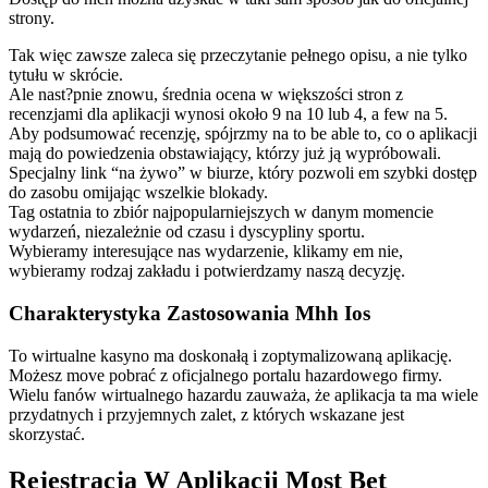
strony.
Tak więc zawsze zaleca się przeczytanie pełnego opisu, a nie tylko
tytułu w skrócie.
Ale nast?pnie znowu, średnia ocena w większości stron z
recenzjami dla aplikacji wynosi około 9 na 10 lub 4, a few na 5.
Aby podsumować recenzję, spójrzmy na to be able to, co o aplikacji
mają do powiedzenia obstawiający, którzy już ją wypróbowali.
Specjalny link “na żywo” w biurze, który pozwoli em szybki dostęp
do zasobu omijając wszelkie blokady.
Tag ostatnia to zbiór najpopularniejszych w danym momencie
wydarzeń, niezależnie od czasu i dyscypliny sportu.
Wybieramy interesujące nas wydarzenie, klikamy em nie,
wybieramy rodzaj zakładu i potwierdzamy naszą decyzję.
Charakterystyka Zastosowania Mhh Ios
To wirtualne kasyno ma doskonałą i zoptymalizowaną aplikację.
Możesz move pobrać z oficjalnego portalu hazardowego firmy.
Wielu fanów wirtualnego hazardu zauważa, że aplikacja ta ma wiele
przydatnych i przyjemnych zalet, z których wskazane jest
skorzystać.
Rejestracja W Aplikacji Most Bet