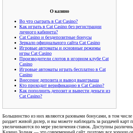
О казино
Во что сыграть в Cat Casino?
Как играть в Cat Casino без регистрации
личного кабинета?
Cat Casino и бездепозитные бонусы
Зеркало официального сайта Cat Casino
Игровые автоматы и основные режимы
игры Cat Casino
Производители слотов в игорном клубе Cat
Casino
Игровые автоматы играть бесплатно в Cat
Casino
Внесение депозита и вывод выигрыша
Кто проходит верификацию в Cat Casino?
Как пополнить депозит и вывести деньги из
Cat Casino?
Большинство из них являются разовыми бонусами, в том числе 
раздает живой дилер, и вы можете наблюдать за раздачей карт п
увеличиваются по мере увеличения ставок. Доступны различны
Казино Зодиак — это современный сайт, поэтому все хорошо ор