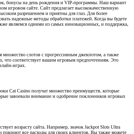
бэк, бонусы на день рождения и VIP-программы. Наш вариант
ном игровом сайте. Сайт предлагает высококачественную
высоким разрешением и приятны для глаз. Для более
зовать надежные методы обработки платежей. Когда вы будете
также являемся одними из самых инновационных, и поддержка,
бя множество слотов с прогрессивным джекпотом, а также
о, что соответствует вашим игровым предпочтениям. Это
нлайн-играх.
роки Cat Casino получат множество преимуществ, которые
орые завоевали внимание и одобрение поклонников игровых
ует возрасту сайта. Например, значок Jackpot Slots Ultra
они покроют все расходы для своих клиентов. Вы также можете