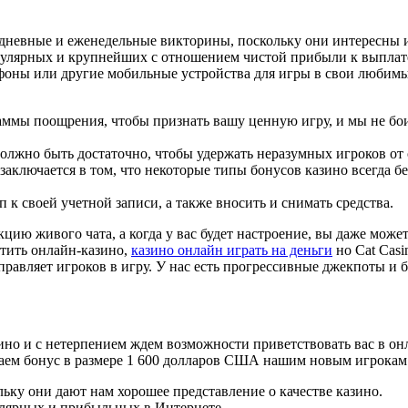
жедневные и еженедельные викторины, поскольку они интересны
опулярных и крупнейших с отношением чистой прибыли к выплате
фоны или другие мобильные устройства для игры в свои любимые
аммы поощрения, чтобы признать вашу ценную игру, и мы не бо
должно быть достаточно, чтобы удержать неразумных игроков от
заключается в том, что некоторые типы бонусов казино всегда бе
к своей учетной записи, а также вносить и снимать средства.
ю живого чата, а когда у вас будет настроение, вы даже может
стить онлайн-казино,
казино онлайн играть на деньги
но Cat Casi
аправляет игроков в игру. У нас есть прогрессивные джекпоты и
о и с нетерпением ждем возможности приветствовать вас в онла
даем бонус в размере 1 600 долларов США нашим новым игрокам
ьку они дают нам хорошее представление о качестве казино.
лярных и прибыльных в Интернете.