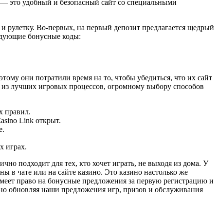
 — это удобный и безопасный сайт со специальными
и рулетку. Во-первых, на первый депозит предлагается щедрый
ледующие бонусные коды:
этому они потратили время на то, чтобы убедиться, что их сайт
у из лучших игровых процессов, огромному выбору способов
х правил.
sino Link открыт.
е.
х играх.
чно подходит для тех, кто хочет играть, не выходя из дома. У
 в чате или на сайте казино. Это казино настолько же
 имеет право на бонусные предложения за первую регистрацию и
нно обновляя наши предложения игр, призов и обслуживания