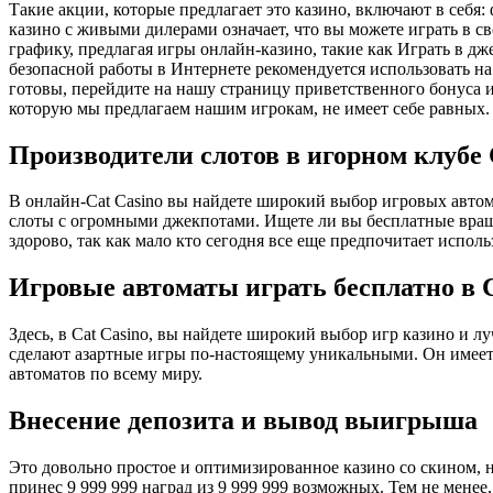
Такие акции, которые предлагает это казино, включают в себя
казино с живыми дилерами означает, что вы можете играть в 
графику, предлагая игры онлайн-казино, такие как Играть в д
безопасной работы в Интернете рекомендуется использовать на
готовы, перейдите на нашу страницу приветственного бонуса 
которую мы предлагаем нашим игрокам, не имеет себе равных.
Производители слотов в игорном клубе 
В онлайн-Cat Casino вы найдете широкий выбор игровых автом
слоты с огромными джекпотами. Ищете ли вы бесплатные враще
здорово, так как мало кто сегодня все еще предпочитает испол
Игровые автоматы играть бесплатно в C
Здесь, в Cat Casino, вы найдете широкий выбор игр казино и 
сделают азартные игры по-настоящему уникальными. Он имеет
автоматов по всему миру.
Внесение депозита и вывод выигрыша
Это довольно простое и оптимизированное казино со скином, на
принес 9 999 999 наград из 9 999 999 возможных. Тем не менее