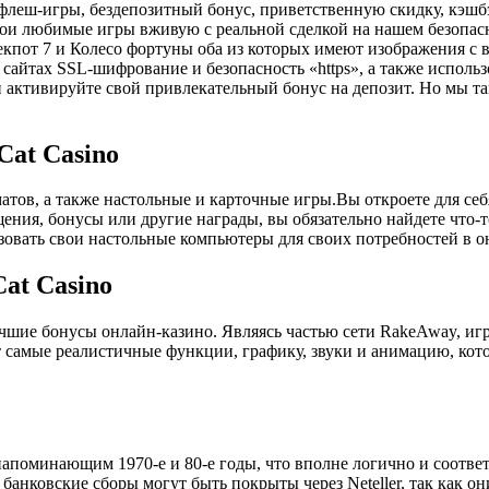
: флеш-игры, бездепозитный бонус, приветственную скидку, кэш
свои любимые игры вживую с реальной сделкой на нашем безопас
жекпот 7 и Колесо фортуны оба из которых имеют изображения с 
 сайтах SSL-шифрование и безопасность «https», а также исполь
и активируйте свой привлекательный бонус на депозит. Но мы 
Cat Casino
атов, а также настольные и карточные игры.Вы откроете для се
ния, бонусы или другие награды, вы обязательно найдете что-т
ьзовать свои настольные компьютеры для своих потребностей в о
at Casino
лучшие бонусы онлайн-казино. Являясь частью сети RakeAway, иг
 самые реалистичные функции, графику, звуки и анимацию, кот
поминающим 1970-е и 80-е годы, что вполне логично и соответств
, банковские сборы могут быть покрыты через Neteller, так как 