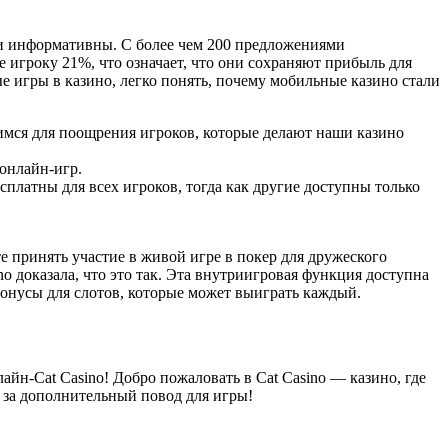
 и информативны. С более чем 200 предложениями
 игроку 21%, что означает, что они сохраняют прибыль для
 игры в казино, легко понять, почему мобильные казино стали
имся для поощрения игроков, которые делают наши казино
 онлайн-игр.
сплатны для всех игроков, тогда как другие доступны только
е принять участие в живой игре в покер для дружеского
no доказала, что это так. Эта внутриигровая функция доступна
 бонусы для слотов, которые может выиграть каждый.
йн-Cat Casino! Добро пожаловать в Cat Casino — казино, где
 за дополнительный повод для игры!