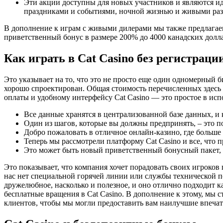
Эти акции доступны для новых участников и являются и
праздниками и событиями, ночной жизнью и живыми раз
В дополнение к играм с живыми дилерами мы также предлагаем
приветственный бонус в размере 200% до 4000 канадских долл
Как играть в Cat Casino без регистраци
Это указывает на то, что это не просто еще один одномерный би
хорошо спроектирован. Общая стоимость перечисленных здесь 
оплаты и удобному интерфейсу Cat Casino — это простое в исп
Все данные хранятся в централизованной базе данных, и 
Один из шагов, которые вы должны предпринять, – это по
Добро пожаловать в отличное онлайн-казино, где больше 
Теперь мы рассмотрели платформу Cat Casino и все, что п
Это может быть новый приветственный бонусный пакет, 
Это показывает, что компания хочет порадовать своих игроков 
нас нет специальной горячей линии или службы технической по
дружелюбное, насколько и полезное, и оно отлично подходит к
бесплатные вращения в Cat Casino. В дополнение к этому, мы 
клиентов, чтобы мы могли предоставить вам наилучшие впечат