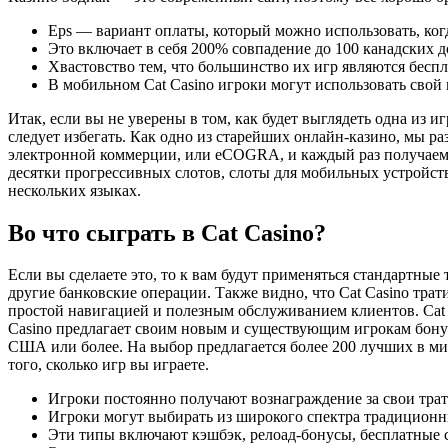
Eps — вариант оплаты, который можно использовать, когд
Это включает в себя 200% совпадение до 100 канадских
Хвастовство тем, что большинство их игр являются бесп
В мобильном Cat Casino игроки могут использовать свой
Итак, если вы не уверены в том, как будет выглядеть одна из и
следует избегать. Как одно из старейших онлайн-казино, мы р
электронной коммерции, или eCOGRA, и каждый раз получаем 
десятки прогрессивных слотов, слоты для мобильных устройств
нескольких языках.
Во что сыграть в Cat Casino?
Если вы сделаете это, то к вам будут применяться стандартные
другие банковские операции. Также видно, что Cat Casino трат
простой навигацией и полезным обслуживанием клиентов. Cat C
Casino предлагает своим новым и существующим игрокам бонус
США или более. На выбор предлагается более 200 лучших в ми
того, сколько игр вы играете.
Игроки постоянно получают вознаграждение за свои тра
Игроки могут выбирать из широкого спектра традиционн
Эти типы включают кэшбэк, релоад-бонусы, бесплатные 