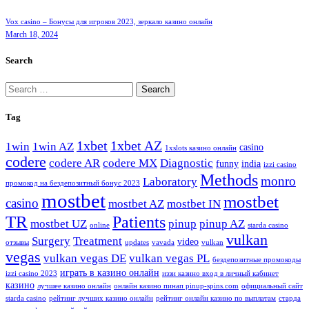
Vox casino – Бонусы для игроков 2023, зеркало казино онлайн
March 18, 2024
Search
Search
for:
Tag
1xbet
1xbet AZ
1win
1win AZ
casino
1xslots казино онлайн
codere
codere AR
codere MX
Diagnostic
funny
india
izzi casino
Methods
monro
Laboratory
промокод на бездепозитный бонус 2023
mostbet
mostbet
casino
mostbet AZ
mostbet IN
TR
Patients
mostbet UZ
pinup
pinup AZ
online
starda casino
vulkan
Surgery
Treatment
video
отзывы
updates
vavada
vulkan
vegas
vulkan vegas DE
vulkan vegas PL
бездепозитные промокоды
играть в казино онлайн
izzi casino 2023
иззи казино вход в личный кабинет
казино
лучшее казино онлайн
онлайн казино пинап pinup-spins.com
официальный сайт
starda casino
рейтинг лучших казино онлайн
рейтинг онлайн казино по выплатам
старда