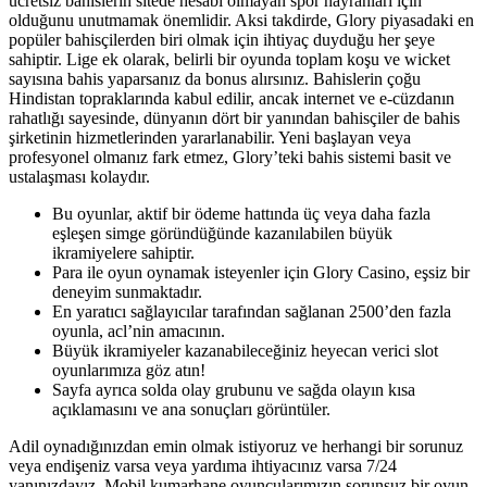
ücretsiz bahislerin sitede hesabı olmayan spor hayranları için
olduğunu unutmamak önemlidir. Aksi takdirde, Glory piyasadaki en
popüler bahisçilerden biri olmak için ihtiyaç duyduğu her şeye
sahiptir. Lige ek olarak, belirli bir oyunda toplam koşu ve wicket
sayısına bahis yaparsanız da bonus alırsınız. Bahislerin çoğu
Hindistan topraklarında kabul edilir, ancak internet ve e-cüzdanın
rahatlığı sayesinde, dünyanın dört bir yanından bahisçiler de bahis
şirketinin hizmetlerinden yararlanabilir. Yeni başlayan veya
profesyonel olmanız fark etmez, Glory’teki bahis sistemi basit ve
ustalaşması kolaydır.
Bu oyunlar, aktif bir ödeme hattında üç veya daha fazla
eşleşen simge göründüğünde kazanılabilen büyük
ikramiyelere sahiptir.
Para ile oyun oynamak isteyenler için Glory Casino, eşsiz bir
deneyim sunmaktadır.
En yaratıcı sağlayıcılar tarafından sağlanan 2500’den fazla
oyunla, acl’nin amacının.
Büyük ikramiyeler kazanabileceğiniz heyecan verici slot
oyunlarımıza göz atın!
Sayfa ayrıca solda olay grubunu ve sağda olayın kısa
açıklamasını ve ana sonuçları görüntüler.
Adil oynadığınızdan emin olmak istiyoruz ve herhangi bir sorunuz
veya endişeniz varsa veya yardıma ihtiyacınız varsa 7/24
yanınızdayız. Mobil kumarhane oyuncularımızın sorunsuz bir oyun