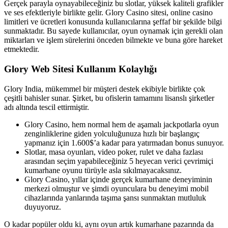
Gerçek parayla oynayabileceğiniz bu slotlar, yüksek kaliteli grafikler
ve ses efektleriyle birlikte gelir. Glory Casino sitesi, online casino
limitleri ve ücretleri konusunda kullanıcılarına şeffaf bir şekilde bilgi
sunmaktadır. Bu sayede kullanıcılar, oyun oynamak için gerekli olan
miktarları ve işlem sürelerini önceden bilmekte ve buna göre hareket
etmektedir.
Glory Web Sitesi Kullanım Kolaylığı
Glory India, mükemmel bir müşteri destek ekibiyle birlikte çok
çeşitli bahisler sunar. Şirket, bu ofislerin tamamını lisanslı şirketler
adı altında tescil ettirmiştir.
Glory Casino, hem normal hem de aşamalı jackpotlarla oyun
zenginliklerine giden yolculuğunuza hızlı bir başlangıç ​​
yapmanız için 1.600$’a kadar para yatırmadan bonus sunuyor.
Slotlar, masa oyunları, video poker, rulet ve daha fazlası
arasından seçim yapabileceğiniz 5 heyecan verici çevrimiçi
kumarhane oyunu türüyle asla sıkılmayacaksınız.
Glory Casino, yıllar içinde gerçek kumarhane deneyiminin
merkezi olmuştur ve şimdi oyunculara bu deneyimi mobil
cihazlarında yanlarında taşıma şansı sunmaktan mutluluk
duyuyoruz.
O kadar popüler oldu ki, aynı oyun artık kumarhane pazarında da