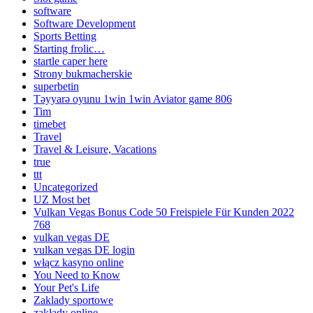
software
Software Development
Sports Betting
Starting frolic…
startle caper here
Strony bukmacherskie
superbetin
Təyyarə oyunu 1win 1win Aviator game 806
Tim
timebet
Travel
Travel & Leisure, Vacations
true
ttt
Uncategorized
UZ Most bet
Vulkan Vegas Bonus Code 50 Freispiele Für Kunden 2022
768
vulkan vegas DE
vulkan vegas DE login
włącz kasyno online
You Need to Know
Your Pet's Life
Zaklady sportowe
zakłady online