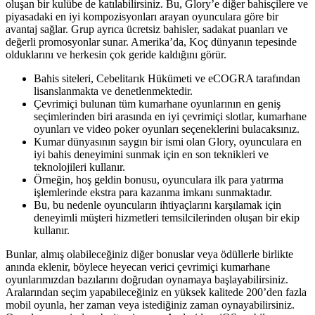
oluşan bir kulübe de katılabilirsiniz. Bu, Glory’e diğer bahisçilere ve
piyasadaki en iyi kompozisyonları arayan oyunculara göre bir
avantaj sağlar. Grup ayrıca ücretsiz bahisler, sadakat puanları ve
değerli promosyonlar sunar. Amerika’da, Koç dünyanın tepesinde
olduklarını ve herkesin çok geride kaldığını görür.
Bahis siteleri, Cebelitarık Hükümeti ve eCOGRA tarafından
lisanslanmakta ve denetlenmektedir.
Çevrimiçi bulunan tüm kumarhane oyunlarının en geniş
seçimlerinden biri arasında en iyi çevrimiçi slotlar, kumarhane
oyunları ve video poker oyunları seçeneklerini bulacaksınız.
Kumar dünyasının saygın bir ismi olan Glory, oyunculara en
iyi bahis deneyimini sunmak için en son teknikleri ve
teknolojileri kullanır.
Örneğin, hoş geldin bonusu, oyunculara ilk para yatırma
işlemlerinde ekstra para kazanma imkanı sunmaktadır.
Bu, bu nedenle oyuncuların ihtiyaçlarını karşılamak için
deneyimli müşteri hizmetleri temsilcilerinden oluşan bir ekip
kullanır.
Bunlar, almış olabileceğiniz diğer bonuslar veya ödüllerle birlikte
anında eklenir, böylece heyecan verici çevrimiçi kumarhane
oyunlarımızdan bazılarını doğrudan oynamaya başlayabilirsiniz.
Aralarından seçim yapabileceğiniz en yüksek kalitede 200’den fazla
mobil oyunla, her zaman veya istediğiniz zaman oynayabilirsiniz.