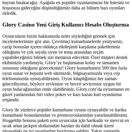
hayran bırakacağız. Aşağıda en popüler oyunlarımızın bir listesini ve
hoşunuza gideceğini düşündüğümüz daha az bilinen bazı oyunları
ekledik.
Glory Casino Yeni Giriş Kullanıcı Hesabı Oluşturma
Oyuncuların bizim hakkımızda neler söylediğini görmek için
incelemelerimize göz atın. Çevrimiçi kumarhanelerde yeniyseniz,
cazip bonuslar içeren oldukça etkileşimli karşılama paketlerimiz
olduğunu ve çok sayıda oyun ve tema arasından seçim
yapabileceğinizi bilmek sizi memnun edecektir. Özel müşteri destek
ekibimizin yardımıyla, Glory’ye başlamanın kolay ve tamamen
sorunsuz olduğunu göreceksiniz! Glory kumarhanesi 500’den fazla
oyun sunar ve hepsini web sitemizde, bilgisayarınızda veya cep
telefonunuzda oynayabilirsiniz. Oyun kitaplığımızı her zaman
güncelliyoruz, böylece zevkinize ve beceri seviyenize uygun bir
oyun bulacağınızdan emin olabilirsiniz. Glory.com’da oynamanın en
güzel yanlarından biri video poker ve kazı kazan kart oyunlarına
erişimdir.
Glory’de yüzlerce popüler kumarhane oyunu oynayabilir ve harika
kumarhane bonuslarından ve promosyonlarından yararlanabilirsiniz.
Hoşgeldin bonusu paketi yeni oyuncular için harikadır ve mevcut en
sıcak artan jackpot slotlarından bazıları da dahil olmak üzere
piyasadaki en iyi oyunlardan bazılarına sahibiz. Yakın zamanda