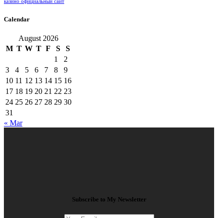
казино официальный сайт
Calendar
August 2026
M
T
W
T
F
S
S
1
2
3
4
5
6
7
8
9
10
11
12
13
14
15
16
17
18
19
20
21
22
23
24
25
26
27
28
29
30
31
« Mar
Subscribe to My Newsletter