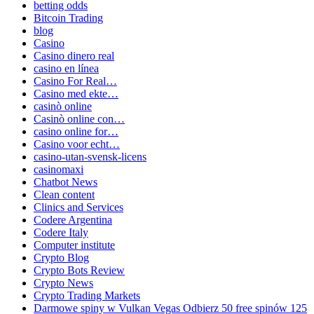
betting odds
Bitcoin Trading
blog
Casino
Casino dinero real
casino en línea
Casino For Real…
Casino med ekte…
casinò online
Casinò online con…
casino online for…
Casino voor echt…
casino-utan-svensk-licens
casinomaxi
Chatbot News
Clean content
Clinics and Services
Codere Argentina
Codere Italy
Computer institute
Crypto Blog
Crypto Bots Review
Crypto News
Crypto Trading Markets
Darmowe spiny w Vulkan Vegas Odbierz 50 free spinów 125