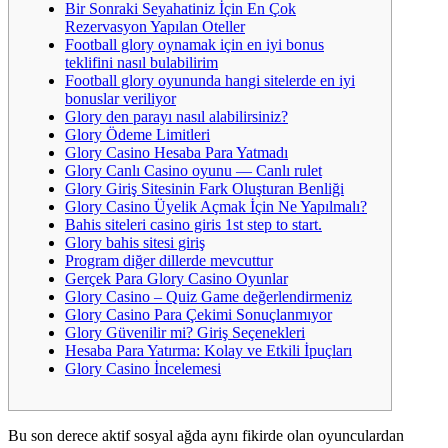
Bir Sonraki Seyahatiniz İçin En Çok
Rezervasyon Yapılan Oteller
Football glory oynamak için en iyi bonus
teklifini nasıl bulabilirim
Football glory oyununda hangi sitelerde en iyi
bonuslar veriliyor
Glory den parayı nasıl alabilirsiniz?
Glory Ödeme Limitleri
Glory Casino Hesaba Para Yatmadı
Glory Canlı Casino oyunu — Canlı rulet
Glory Giriş Sitesinin Fark Oluşturan Benliği
Glory Casino Üyelik Açmak İçin Ne Yapılmalı?
Bahis siteleri casino giris 1st step to start.
Glory bahis sitesi giriş
Program diğer dillerde mevcuttur
Gerçek Para Glory Casino Oyunlar
Glory Casino – Quiz Game değerlendirmeniz
Glory Casino Para Çekimi Sonuçlanmıyor
Glory Güvenilir mi? Giriş Seçenekleri
Hesaba Para Yatırma: Kolay ve Etkili İpuçları
Glory Casino İncelemesi
Bu son derece aktif sosyal ağda aynı fikirde olan oyunculardan