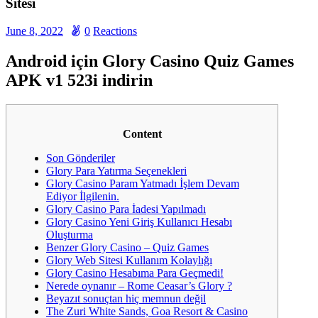
Sitesi
June 8, 2022
0
Reactions
Android için Glory Casino Quiz Games
APK v1 523i indirin
Content
Son Gönderiler
Glory Para Yatırma Seçenekleri
Glory Casino Param Yatmadı İşlem Devam
Ediyor İlgilenin.
Glory Casino Para İadesi Yapılmadı
Glory Casino Yeni Giriş Kullanıcı Hesabı
Oluşturma
Benzer Glory Casino – Quiz Games
Glory Web Sitesi Kullanım Kolaylığı
Glory Casino Hesabıma Para Geçmedi!
Nerede oynanır – Rome Ceasar’s Glory ?
Beyazıt sonuçtan hiç memnun değil
The Zuri White Sands, Goa Resort & Casino