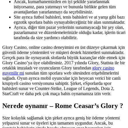
Ancak, kumarhanemizden en iyi şekilde yararlanmak
istiyorsanız, para yatırmayı ve bununla birlikte gelen tüm
avantajlardan yararlanmayı da seçebilirsiniz.
Site ayrıca futbol bahisleri, tenis bahisleri ve at yarışı gibi bazı
egzotik sporlara bahis oynayabileceğiniz bir alan sunmaktadır.
Ayrıca, diğer tüm pazar yerlerinin sunamayacağı bir şey olan,
pazarlamanız ve düzenlemelerinizle olduğu kadar, işlerin ticari
tarafında da size yardımcı olabiliriz.
Glory Casino, online casino deneyimini en üst düzeye çıkarmak için
güvenli ödeme yöntemleri ve müşteri destek hizmetleri sunmaktadır.
Gerçek para ile oynayarak slotlarda büyük kazançlar elde etmek için
Glory Casino’ya üye olabilirsiniz. 2017 yılında Glory, Statista ile bir
ortaklık imzaladı ve oyuncuların Glory tarafından
glory casino
guvenilir mi
sunulan tüm sporlara web sitesinden erişebilmelerini
sağladı. Oyun ayrıca mobil oyuncular için heyecan verici bir canlı
krupiyeli casino versiyonuna sahiptir. Şirket, eSporlarda spor
bahisleri sunar ve Counter-Strike, League of Legends, Dota 2,
StarCraft ve daha pek çok maça bahis oynamanıza izin verir.
Nerede oynanır – Rome Ceasar’s Glory ?
Size kolaylık sağlamak için şirket ayrıca geniş bir ödeme yöntemi
yelpazesi sunar ve üyeleri için tamamen uygundur. Ancak, bu