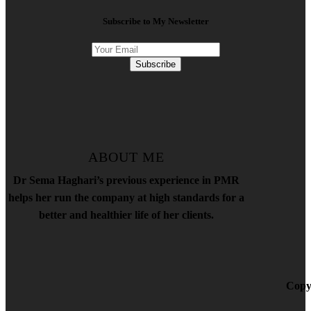
Subscribe to My Newsletter
Subscribe
ABOUT ME
Dr Sema Haghari’s previous experience in PMR
helps her run the company at high standards for a
better and healthier life of her clients.
Copyr