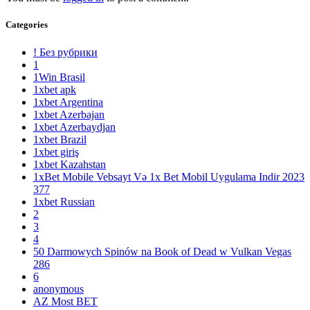
Categories
! Без рубрики
1
1Win Brasil
1xbet apk
1xbet Argentina
1xbet Azerbajan
1xbet Azerbaydjan
1xbet Brazil
1xbet giriş
1xbet Kazahstan
1xBet Mobile Vebsayt Və 1x Bet Mobil Uygulama Indir 2023
377
1xbet Russian
2
3
4
50 Darmowych Spinów na Book of Dead w Vulkan Vegas
286
6
anonymous
AZ Most BET