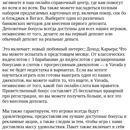
загляните в наш онлайн-справочный центр, где вам помогут
во всем и во всем. Вы также можете насладиться полным
набором предлагаемых карточных игр, включая покер, сик бо
и блэкджек в Вегасе. Выберите один из различных
банковских методов для внесения первого депозита.
Депозитные бонусы всегда доступны для всех наших игроков,
независимо от того, делаете ли вы первый депозит или
обычный депозит на реальные деньги.
Это включает: новый любовный интерес; Доход; Карьера; Что
вы можете испытать в предстоящем месяце. От классических
видеослотов с 3 барабанами до видеослотов с расширенными
бонусами и слотов с прогрессивным джекпотом — в Vavada у
вас не будет недостатка в вариантах. Если вы хотите
научиться играть или готовы выиграть один из наших
джекпотов, вы можете найти то, что ищете, в Vavada,
независимо от того, какой тип онлайн-слота вам нравится.
Приветственный бонус составляет 25 бесплатных вращений
при регистрации, но вы можете получить больше, и все это
без внесения депозита.
Мы также гарантируем, что игроки всегда будут
удовлетворены, предоставляя им лучшие доступные бонусы и
рекламные акции, а также следим за тем, чтобы игра с нами
доставляла массу удовольствия. Пакет также включает в себя