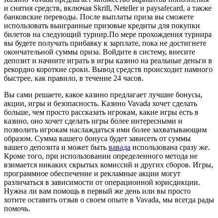
и снятия средств, включая Skrill, Neteller и paysafecard, а также
банковские переводы. После выплаты приза вы сможете
использовать выигранные призовые кредиты для покупки
билетов на следующий турнир.По мере прохождения турнира
вы будете получать прибавку к зарплате, пока не достигнете
окончательной суммы приза. Войдите в систему, внесите
депозит и начните играть в игры казино на реальные деньги в
рекордно короткие сроки. Вывод средств происходит намного
быстрее, как правило, в течение 24 часов.
Вы сами решаете, какое казино предлагает лучшие бонусы,
акции, игры и безопасность. Казино Vavada хочет сделать
больше, чем просто рассказать игрокам, какие игры есть в
казино, оно хочет сделать игры более интересными и
позволить игрокам наслаждаться ими более захватывающим
образом. Сумма вашего бонуса будет зависеть от суммы
вашего депозита и может быть
вавада
использована сразу же.
Кроме того, при использовании определенного метода не
взимается никаких скрытых комиссий и других сборов. Игры,
программное обеспечение и рекламные акции могут
различаться в зависимости от операционной юрисдикции.
Нужна ли вам помощь в первый же день или вы просто
хотите оставить отзыв о своем опыте в Vavada, мы всегда рады
помочь.