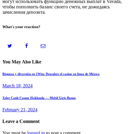
могут использовать функцию денежных выплат в Vavada,
чтобы пополнить баланс своего счета, не дожидаясь
зачисления депозита.
What's your reaction?
You May Also Like
Riqueza y diversión en 1Win: Descubre el casino en línea de México
March 18, 2024
Xslot Canlı Casıno Hakkında — Mobil Giriş Bonus
February 21, 2024
Leave a Comment
You must be
logged in
to post a comment.