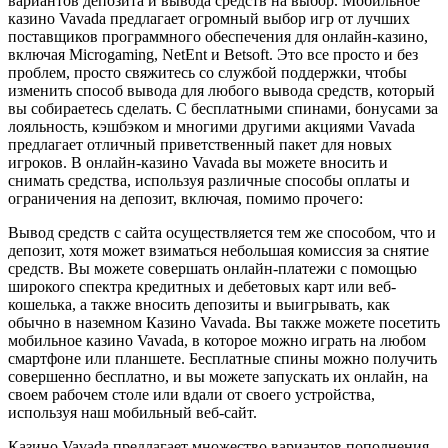
вариантов депозита и вывода средств на выбор. Мобильное
казино Vavada предлагает огромный выбор игр от лучших
поставщиков программного обеспечения для онлайн-казино,
включая Microgaming, NetEnt и Betsoft. Это все просто и без
проблем, просто свяжитесь со службой поддержки, чтобы
изменить способ вывода для любого вывода средств, который
вы собираетесь сделать. С бесплатными спинами, бонусами за
лояльность, кэшбэком и многими другими акциями Vavada
предлагает отличный приветственный пакет для новых
игроков. В онлайн-казино Vavada вы можете вносить и
снимать средства, используя различные способы оплаты и
ограничения на депозит, включая, помимо прочего:
Вывод средств с сайта осуществляется тем же способом, что и
депозит, хотя может взиматься небольшая комиссия за снятие
средств. Вы можете совершать онлайн-платежи с помощью
широкого спектра кредитных и дебетовых карт или веб-
кошелька, а также вносить депозиты и выигрывать, как
обычно в наземном Казино Vavada. Вы также можете посетить
мобильное казино Vavada, в которое можно играть на любом
смартфоне или планшете. Бесплатные спины можно получить
совершенно бесплатно, и вы можете запускать их онлайн, на
своем рабочем столе или вдали от своего устройства,
используя наш мобильный веб-сайт.
Казино Vavada предлагает множество вариантов пополнения