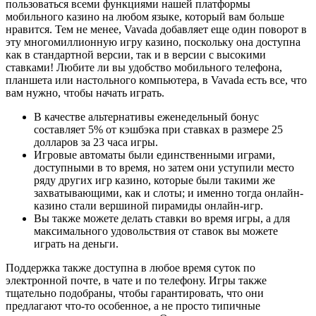
пользоваться всеми функциями нашей платформы
мобильного казино на любом языке, который вам больше
нравится. Тем не менее, Vavada добавляет еще один поворот в
эту многомиллионную игру казино, поскольку она доступна
как в стандартной версии, так и в версии с высокими
ставками! Любите ли вы удобство мобильного телефона,
планшета или настольного компьютера, в Vavada есть все, что
вам нужно, чтобы начать играть.
В качестве альтернативы еженедельный бонус
составляет 5% от кэшбэка при ставках в размере 25
долларов за 23 часа игры.
Игровые автоматы были единственными играми,
доступными в то время, но затем они уступили место
ряду других игр казино, которые были такими же
захватывающими, как и слоты; и именно тогда онлайн-
казино стали вершиной пирамиды онлайн-игр.
Вы также можете делать ставки во время игры, а для
максимального удовольствия от ставок вы можете
играть на деньги.
Поддержка также доступна в любое время суток по
электронной почте, в чате и по телефону. Игры также
тщательно подобраны, чтобы гарантировать, что они
предлагают что-то особенное, а не просто типичные