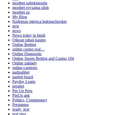
mostbet ozbekistonda
mostbet royxatga olish
mostbet uz
My Blog
Najlepsze miejsca bukmacherskie
new
news
News today in hindi
Oikean rahan kasino
Online Betting
online casino real…
Online Diagnostic
Online Sports Betting and Casino 104
Online zakłady
online-casinoru
padisahbet
pagbet brazil
Payday Loans
perabet
Pin Up Peru
PinUp apk
Politics, Commentary
Prestamos
ready_text
real play