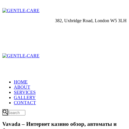
382, Uxbridge Road, London W5 3LH
HOME
ABOUT
SERVICES
GALLERY
CONTACT
Vavada – Интернет казино обзор, автоматы и