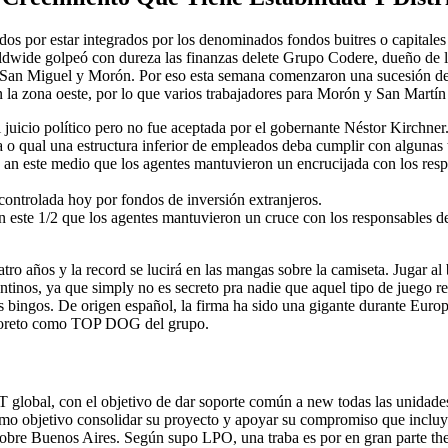
r estar integrados por los denominados fondos buitres o capitales vol
worldwide golpeó con dureza las finanzas delete Grupo Codere, dueño d
San Miguel y Morón. Por eso esta semana comenzaron una sucesión de a
en la zona oeste, por lo que varios trabajadores para Morón y San Mart
l juicio político pero no fue aceptada por el gobernante Néstor Kirchner
o qual una estructura inferior de empleados deba cumplir con algunas t
n an este medio que los agentes mantuvieron un encrucijada con los res
controlada hoy por fondos de inversión extranjeros.
an este 1/2 que los agentes mantuvieron un cruce con los responsables de
tro años y la record se lucirá en las mangas sobre la camiseta. Jugar al
ntinos, ya que simply no es secreto pra nadie que aquel tipo de juego r
 bingos. De origen español, la firma ha sido una gigante durante Europ
i Loreto como TOP DOG del grupo.
obal, con el objetivo de dar soporte común a new todas las unidades 
como objetivo consolidar su proyecto y apoyar su compromiso que incluy
 sobre Buenos Aires. Según supo LPO, una traba es por en gran parte th