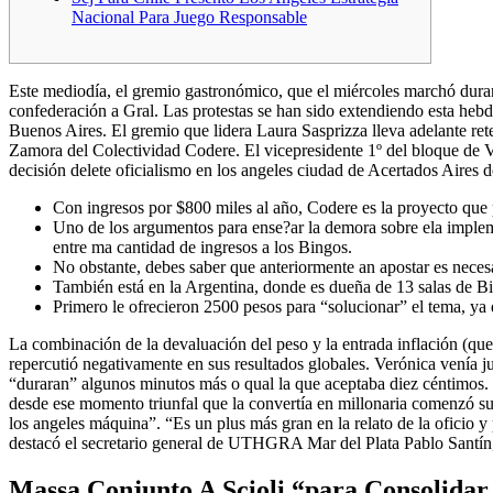
Nacional Para Juego Responsable
Este mediodía, el gremio gastronómico, que el miércoles marchó durant
confederación a Gral. Las protestas se han sido extendiendo esta he
Buenos Aires. El gremio que lidera Laura Sasprizza lleva adelante re
Zamora del Colectividad Codere. El vicepresidente 1º del bloque de V
decisión delete oficialismo en los angeles ciudad de Acertados Aires 
Con ingresos por $800 miles al año, Codere es la proyecto que 
Uno de los argumentos para ense?ar la demora sobre ela impleme
entre ma cantidad de ingresos a los Bingos.
No obstante, debes saber que anteriormente an apostar es necesa
También está en la Argentina, donde es dueña de 13 salas de B
Primero le ofrecieron 2500 pesos para “solucionar” el tema, ya
La combinación de la devaluación del peso y la entrada inflación (que 
repercutió negativamente en sus resultados globales. Verónica venía 
“duraran” algunos minutos más o qual la que aceptaba diez céntimos. U
desde ese momento triunfal que la convertía en millonaria comenzó su c
los angeles máquina”. “Es un plus más gran en la relato de la oficio 
destacó el secretario general de UTHGRA Mar del Plata Pablo Santín, 
Massa Conjunto A Scioli “para Consolidar