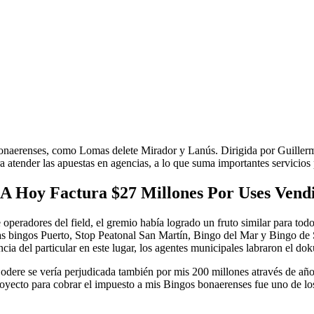
s bonaerenses, como Lomas delete Mirador y Lanús. Dirigida por Guiller
ra atender las apuestas en agencias, a lo que suma importantes servicio
A Hoy Factura $27 Millones Por Uses Vendi
operadores del field, el gremio había logrado un fruto similar para todo
as bingos Puerto, Stop Peatonal San Martín, Bingo del Mar y Bingo de 
cia del particular en este lugar, los agentes municipales labraron el d
odere se vería perjudicada también por mis 200 millones através de añ
oyecto para cobrar el impuesto a mis Bingos bonaerenses fue uno de lo