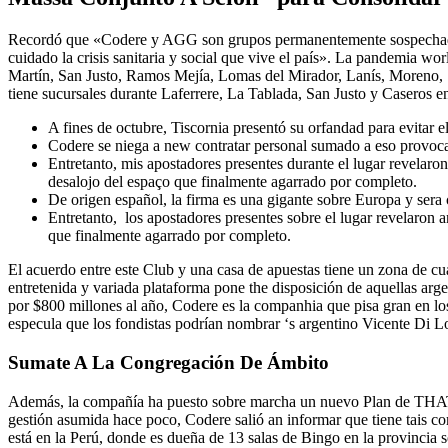
Recordó que «Codere y AGG son grupos permanentemente sospechados po
cuidado la crisis sanitaria y social que vive el país». La pandemia 
Martín, San Justo, Ramos Mejía, Lomas del Mirador, Lanís, Moreno, 
tiene sucursales durante Laferrere, La Tablada, San Justo y Caseros 
A fines de octubre, Tiscornia presentó su orfandad para evitar e
Codere se niega a new contratar personal sumado a eso provoca 
Entretanto, mis apostadores presentes durante el lugar revelaro
desalojo del espaço que finalmente agarrado por completo.
De origen español, la firma es una gigante sobre Europa y sera 
Entretanto, los apostadores presentes sobre el lugar revelaron 
que finalmente agarrado por completo.
El acuerdo entre este Club y una casa de apuestas tiene un zona de cua
entretenida y variada plataforma pone the disposición de aquellas arge
por $800 millones al año, Codere es la companhia que pisa gran en los
especula que los fondistas podrían nombrar ‘s argentino Vicente D
Sumate A La Congregación De Ámbito
Además, la compañía ha puesto sobre marcha un nuevo Plan de THAT gl
gestión asumida hace poco, Codere salió an informar que tiene tais 
está en la Perú, donde es dueña de 13 salas de Bingo en la provincia