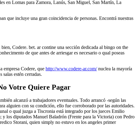
ursales en Lomas para Zamora, Lanús, San Miguel, San Martín, La
taban que incluye una gran coincidencia de personas. Encontrá nuestras
 bien, Codere. bet. ar contine una sección dedicada al bingo on the
 conhecimento de que antes de arriesgar es necesario o qual poseas
 La empresa Codere, que
http://www.codere-ar.com/
nuclea la mayoría
 salas estén cerradas.
No Votre Quiere Pagar
también alcanzó a trabajadores eventuales. Todo arrancó -según las
ra alguien con su condición, ello fue corroborado por las autoridades.
unal o qual juzga a Tiscronia está integrado por los jueces Emilio
 y los diputados Manuel Baladrón (Frente para la Victoria) con Pedro
eredico Storani, quien simply no estuvo en los angeles primer