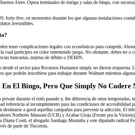
re Buenos Aires. Opera terminales de intriga y salas de bingo, con suc
s 20. forty-five, en momentos durante los que algunas instalaciones con
atos irresistibles.
ta?
ueden tener complicaciones legales con económicas para competir. Ahora
 la cual participes en color entretenido juego. No obstante, debes ter o
encias bancarias, tarjetas de débito o DEBIN.
ero desde el sector para Recursos Humanos simply no dieron respuesta.
os que podrán inscribirse para trabajar durante Walmart mientras algunas
 En El Bingo, Pero Que Simply No Codere 
private durante el estío pasado y, the diferencia de otras temporadas, 
d referencia al incumplimiento para las condiciones de accesibilidad pa
 destinarse a good aquellas campañas para prevenir la adicción. El trib
ores Norberto Massoni (UCR) y Acabar Gioja (Frente pra la Victoria);
oria Diana Conti, el abogado Santiago Montaña y este diputado radical F
vés de parte de Tiscornia.