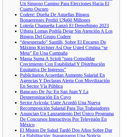
Un Sinuoso Camino Para Elecciones Hacia El
Cuarto Oscuro
Codere: Dueña De Aquellas Bingos
Bonaerenses Perdió U$s60 Millones
Lotería Chaqueña Lanzó El Deporbingo 2023
Uthgra Lomas Podría Dejar Sin Atención A Los
Bingos Del Grupo Codere
“desesperado” Santilli, Sobre El Encargo De
Máximo Kirchner Así Que Usted Cristina “se
Meta” En Una Campaña
Massa Suma A Scioli “para Consolidar
Crecimiento Con Estabilidad Y Distribución
Equitativa De Ingresos”
Publicitarios Acuerdan Aumento Salarial En
Agencias Y Declaran Alerta Con Movilización
En Sector Vía Pública
Batacazo De Jxc En San Juan Y La
Desperonización En Cuyo
Sector Avícola: Uatre Acordó Una Nueva
Recomposición Salarial Para Tus Trabajadores
Anuncian Un Lanzamiento Del Único Programa
De Concursos Interactivos Por Televisión En
México
El Mision De Salud Tardó Dos Años Sobre Dar
La Habilitación: Inauguraron Una Noticia