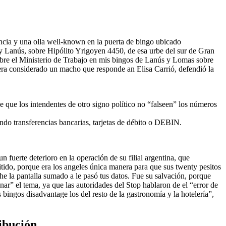
encia y una olla well-known en la puerta de bingo ubicado
y Lanús, sobre Hipólito Yrigoyen 4450, de esa urbe del sur de Gran
obre el Ministerio de Trabajo en mis bingos de Lanús y Lomas sobre
era considerado un macho que responde an Elisa Carrió, defendió la
 que los intendentes de otro signo político no “falseen” los números
ando transferencias bancarias, tarjetas de débito o DEBIN.
 fuerte deterioro en la operación de su filial argentina, que
tido, porque era los angeles única manera para que sus twenty pesitos
e la pantalla sumado a le pasó tus datos. Fue su salvación, porque
ar” el tema, ya que las autoridades del Stop hablaron de el “error de
bingos disadvantage los del resto de la gastronomía y la hotelería”,
ibución