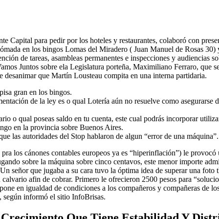
e Capital para pedir por los hoteles y restaurantes, colaboró con pres
bdómada en los bingos Lomas del Miradero ( Juan Manuel de Rosas 30) 
tención de tareas, asambleas permanentes e inspecciones y audiencias s
amos Juntos sobre ela Legislatura porteña, Maximiliano Ferraro, que s
de desanimar que Martín Lousteau compita en una interna partidaria.
pisa gran en los bingos.
ntación de la ley es o qual Lotería aún no resuelve como asegurarse de
rio o qual poseas saldo en tu cuenta, este cual podrás incorporar utiliz
ingo en la provincia sobre Buenos Aires.
 que las autoridades del Stop hablaron de algun “error de una máquina”.
pra los cánones contables europeos ya es “hiperinflación”) le provocó un
jugando sobre la máquina sobre cinco centavos, este menor importe admi
n señor que jugaba a su cara tuvo la óptima idea de superar una foto th
alvario afin de cobrar. Primero le ofrecieron 2500 pesos para “solucion
y pone en igualdad de condiciones a los compañeros y compañeras de los 
según informó el sitio InfoBrisas.
 Crecimiento Que Tiene Estabilidad Y Distr