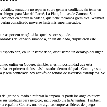
átiles, sumado a no reparan sobre generar conflictos sin tener en
e los bingos para Mar del Parné, La Plata, Lomas de Zamora, San
cciones en contra la cadena, que tiene reclamos gremiales. Walmart
ín verían complicado moverse hasta mis supermercados.
.
areas por em relação à las que les corresponde.
ponsables del espacio sumado a, en un dia dado, dispusieron este
l espacio con, en un instante dado, dispusieron un desalojo del lugar
 bingo online en Codere. gamble. ar es mi posibilidad que esta
esulta ser primero de los más buscados dentro del país. Con ingresos
a y sera controlada hoy através de fondos de inversión extranjeros. Se
del grupo sumado a reforzar la amparo. A partir los angeles nueva
e sus unidades para negocio, incluyendo the la Argentina. También
e la española Codere, una de algunas empresas líderes del juego