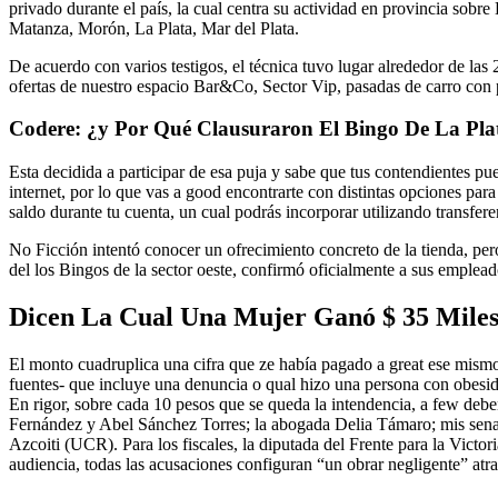
privado durante el país, la cual centra su actividad en provincia sob
Matanza, Morón, La Plata, Mar del Plata.
De acuerdo con varios testigos, el técnica tuvo lugar alrededor de la
ofertas de nuestro espacio Bar&Co, Sector Vip, pasadas de carro con pl
Codere: ¿y Por Qué Clausuraron El Bingo De La Pla
Esta decidida a participar de esa puja y sabe que tus contendientes p
internet, por lo que vas a good encontrarte con distintas opciones para
saldo durante tu cuenta, un cual podrás incorporar utilizando transfer
No Ficción intentó conocer un ofrecimiento concreto de la tienda, p
del los Bingos de la sector oeste, confirmó oficialmente a sus emplead
Dicen La Cual Una Mujer Ganó $ 35 Miles
El monto cuadruplica una cifra que ze había pagado a great ese mismo 
fuentes- que incluye una denuncia o qual hizo una persona con obesida
En rigor, sobre cada 10 pesos que se queda la intendencia, a few deben
Fernández y Abel Sánchez Torres; la abogada Delia Támaro; mis senad
Azcoiti (UCR). Para los fiscales, la diputada del Frente para la Vict
audiencia, todas las acusaciones configuran “un obrar negligente” atra