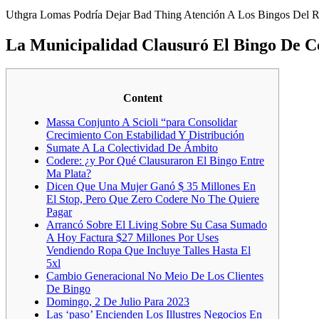
Uthgra Lomas Podría Dejar Bad Thing Atención A Los Bingos Del 
La Municipalidad Clausuró El Bingo De Co
Content
Massa Conjunto A Scioli “para Consolidar
Crecimiento Con Estabilidad Y Distribución
Sumate A La Colectividad De Ámbito
Codere: ¿y Por Qué Clausuraron El Bingo Entre
Ma Plata?
Dicen Que Una Mujer Ganó $ 35 Millones En
El Stop, Pero Que Zero Codere No The Quiere
Pagar
Arrancó Sobre El Living Sobre Su Casa Sumado
A Hoy Factura $27 Millones Por Uses
Vendiendo Ropa Que Incluye Talles Hasta El
5xl
Cambio Generacional No Meio De Los Clientes
De Bingo
Domingo, 2 De Julio Para 2023
Las ‘paso’ Encienden Los Illustres Negocios En