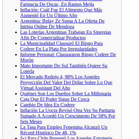
Farmacia De Oscac, En Ramos Mejía
Inflación: Cuál Fue El Alimento Que Más
Aumentó En Un Último Año
Argentina: Bplay Ze Suma A La Oferta De
Intriga Online De Mendoza
Las Loterías Argentinas Trabajan En Sinergias
Afin De Comercializar Productos
La Municipalidad Clausuró El Bingo Para
Codere En La Plata Por Irregularidades
Informe Personal: Clausuraron Bingo Codere De
Morón
Mato Importante Do Sul También Quiere Su
Lotería
El Mercado Redujo 4, 98% Los Angeles
Proyección Del Valor Del Dólar Sobre Lo Que
Virtual Assistant Del Año
Quiénes Son Los Dueños Sobre La Millonaria
Caja Que El Poder Sigue De Cerca
Cambio De Idea En Codere
Inflación La Uocra Revisó Otra Vez Su Paritaria
Sumado A Acordó Un Crescimento De 58% Por
Seis Meses
La Tasa Para Empleo Fenemina Alcanzó Un
Récord Histórico De 48, 1%
Scj Para Chile Presentó Los Angeles Estrategia