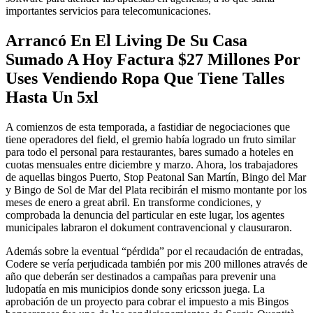
importantes servicios para telecomunicaciones.
Arrancó En El Living De Su Casa
Sumado A Hoy Factura $27 Millones Por
Uses Vendiendo Ropa Que Tiene Talles
Hasta Un 5xl
A comienzos de esta temporada, a fastidiar de negociaciones que
tiene operadores del field, el gremio había logrado un fruto similar
para todo el personal para restaurantes, bares sumado a hoteles en
cuotas mensuales entre diciembre y marzo. Ahora, los trabajadores
de aquellas bingos Puerto, Stop Peatonal San Martín, Bingo del Mar
y Bingo de Sol de Mar del Plata recibirán el mismo montante por los
meses de enero a great abril. En transforme condiciones, y
comprobada la denuncia del particular en este lugar, los agentes
municipales labraron el dokument contravencional y clausuraron.
Además sobre la eventual “pérdida” por el recaudación de entradas,
Codere se vería perjudicada también por mis 200 millones através de
año que deberán ser destinados a campañas para prevenir una
ludopatía en mis municipios donde sony ericsson juega. La
aprobación de un proyecto para cobrar el impuesto a mis Bingos