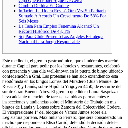
Caja Que El Poder Sigue De Cerca
Cambio De Idea En Codere
Inflación La Uocra Revisó Otra Vez Su Paritaria
Sumado A Acordó Un Crescimento De 58% Por
Seis Meses
La Tasa Para Empleo Fenemina Alcanzó Un
Récord Histórico De 48, 1%
Scj Para Chile Presentó Los Angeles Estrategia
Nacional Para Juego Responsable
Este mediodía, el gremio gastronómico, que el miércoles marchó
durante Capital para pedir por los hoteles y restaurantes, colaboró
con presencia y una olla well-known en la puerta de bingo ubicado
confederación a Gral. Las protestas se han sido extendiendo esta
hebdómada en los bingos Lomas del Miradero ( Juan Manuel de
Rosas 30) y Lanús, sobre Hipólito Yrigoyen 4450, de esa urbe del
sur de Gran Buenos Aires. El gremio que lidera Laura Sasprizza
lleva adelante retención de tareas, asambleas permanentes e
inspecciones y audiencias sobre el Ministerio de Trabajo en mis
bingos de Lanús y Lomas sobre Zamora del Colectividad Codere.
El vicepresidente 1º del bloque de Vamos Juntos sobre ela
Legislatura porteña, Maximiliano Ferraro, que sera considerado un
macho que responde an Elisa Carrió, defendió la decisión delete
oficialismo en los angeles ciudad de Acertados Aires de desanimar