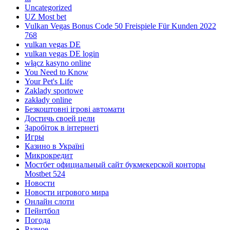
Uncategorized
UZ Most bet
Vulkan Vegas Bonus Code 50 Freispiele Für Kunden 2022
768
vulkan vegas DE
vulkan vegas DE login
włącz kasyno online
You Need to Know
Your Pet's Life
Zaklady sportowe
zakłady online
Безкоштовні ігрові автомати
Достичь своей цели
Заробіток в інтернеті
Игры
Казино в Україні
Микрокредит
Мостбет официальный сайт букмекерской конторы
Mostbet 524
Новости
Новости игрового мира
Онлайн слоти
Пейнтбол
Погода
Разное