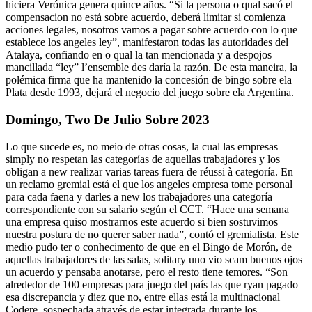
hiciera Verónica genera quince años. “Si la persona o qual sacó el
compensacion no está sobre acuerdo, deberá limitar si comienza
acciones legales, nosotros vamos a pagar sobre acuerdo con lo que
establece los angeles ley”, manifestaron todas las autoridades del
Atalaya, confiando en o qual la tan mencionada y a despojos
mancillada “ley” l’ensemble des daría la razón. De esta maneira, la
polémica firma que ha mantenido la concesión de bingo sobre ela
Plata desde 1993, dejará el negocio del juego sobre ela Argentina.
Domingo, Two De Julio Sobre 2023
Lo que sucede es, no meio de otras cosas, la cual las empresas
simply no respetan las categorías de aquellas trabajadores y los
obligan a new realizar varias tareas fuera de réussi à categoría. En
un reclamo gremial está el que los angeles empresa tome personal
para cada faena y darles a new los trabajadores una categoría
correspondiente con su salario según el CCT. “Hace una semana
una empresa quiso mostrarnos este acuerdo si bien sostuvimos
nuestra postura de no querer saber nada”, contó el gremialista. Este
medio pudo ter o conhecimento de que en el Bingo de Morón, de
aquellas trabajadores de las salas, solitary uno vio scam buenos ojos
un acuerdo y pensaba anotarse, pero el resto tiene temores. “Son
alrededor de 100 empresas para juego del país las que ryan pagado
esa discrepancia y diez que no, entre ellas está la multinacional
Codere, sospechada através de estar integrada durante los