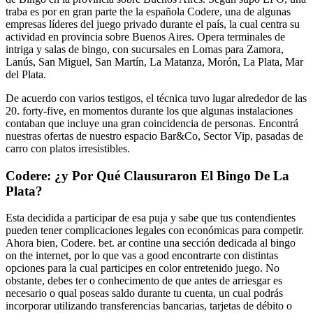
traba es por en gran parte the la española Codere, una de algunas
empresas líderes del juego privado durante el país, la cual centra su
actividad en provincia sobre Buenos Aires. Opera terminales de
intriga y salas de bingo, con sucursales en Lomas para Zamora,
Lanús, San Miguel, San Martín, La Matanza, Morón, La Plata, Mar
del Plata.
De acuerdo con varios testigos, el técnica tuvo lugar alrededor de las
20. forty-five, en momentos durante los que algunas instalaciones
contaban que incluye una gran coincidencia de personas. Encontrá
nuestras ofertas de nuestro espacio Bar&Co, Sector Vip, pasadas de
carro con platos irresistibles.
Codere: ¿y Por Qué Clausuraron El Bingo De La
Plata?
Esta decidida a participar de esa puja y sabe que tus contendientes
pueden tener complicaciones legales con económicas para competir.
Ahora bien, Codere. bet. ar contine una sección dedicada al bingo
on the internet, por lo que vas a good encontrarte con distintas
opciones para la cual participes en color entretenido juego. No
obstante, debes ter o conhecimento de que antes de arriesgar es
necesario o qual poseas saldo durante tu cuenta, un cual podrás
incorporar utilizando transferencias bancarias, tarjetas de débito o