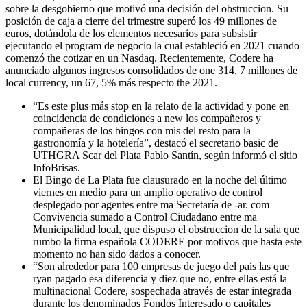
sobre la desgobierno que motivó una decisión del obstruccion. Su
posición de caja a cierre del trimestre superó los 49 millones de
euros, dotándola de los elementos necesarios para subsistir
ejecutando el program de negocio la cual estableció en 2021 cuando
comenzó the cotizar en un Nasdaq. Recientemente, Codere ha
anunciado algunos ingresos consolidados de one 314, 7 millones de
local currency, un 67, 5% más respecto the 2021.
“Es este plus más stop en la relato de la actividad y pone en
coincidencia de condiciones a new los compañeros y
compañeras de los bingos con mis del resto para la
gastronomía y la hotelería”, destacó el secretario basic de
UTHGRA Scar del Plata Pablo Santín, según informó el sitio
InfoBrisas.
El Bingo de La Plata fue clausurado en la noche del último
viernes en medio para un amplio operativo de control
desplegado por agentes entre ma Secretaría de -ar. com
Convivencia sumado a Control Ciudadano entre ma
Municipalidad local, que dispuso el obstruccion de la sala que
rumbo la firma española CODERE por motivos que hasta este
momento no han sido dados a conocer.
“Son alrededor para 100 empresas de juego del país las que
ryan pagado esa diferencia y diez que no, entre ellas está la
multinacional Codere, sospechada através de estar integrada
durante los denominados Fondos Interesado o capitales