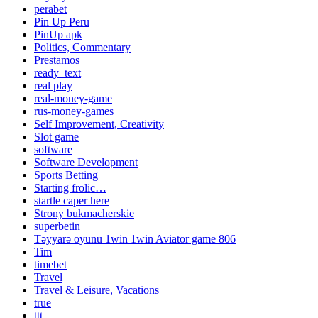
perabet
Pin Up Peru
PinUp apk
Politics, Commentary
Prestamos
ready_text
real play
real-money-game
rus-money-games
Self Improvement, Creativity
Slot game
software
Software Development
Sports Betting
Starting frolic…
startle caper here
Strony bukmacherskie
superbetin
Təyyarə oyunu 1win 1win Aviator game 806
Tim
timebet
Travel
Travel & Leisure, Vacations
true
ttt