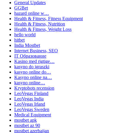
General Updates
GGBet
hazard online w…
Health & Fitness, Fitness Equipment
Health & Fitness, Nutrition
Health & Fitness, Weight Loss
hello world
hitbet
India Mostbet
Internet Business, SEO
IT Образование
Kasino med rigtige…
kasyno do igraszki
kasyno online do…
Kasyno online na…
kasyno online…
Kryptobots recension
LeoVegas Finland
LeoVegas India
LeoVegas Irland
LeoVegas Sweden
Medical Equipment
mostbet apk
mostbet az 90
mostbet azerbaijan