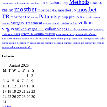
Methods
monro
Laboratory
промокод на бездепозитный бонус 2023
mostbet
mostbet
casino
mostbet AZ
mostbet IN
TR
Patients
mostbet UZ
pinup
pinup AZ
online
starda casino
vulkan
Surgery
Treatment
video
отзывы
updates
vavada
vulkan
vegas
vulkan vegas DE
vulkan vegas PL
бездепозитные промокоды
играть в казино онлайн
izzi casino 2023
иззи казино вход в личный кабинет
казино
лучшее казино онлайн
онлайн казино пинап pinup-spins.com
официальный сайт
starda casino
рейтинг лучших казино онлайн
рейтинг онлайн казино по выплатам
старда
казино официальный сайт
Calendar
August 2026
M
T
W
T
F
S
S
1
2
3
4
5
6
7
8
9
10
11
12
13
14
15
16
17
18
19
20
21
22
23
24
25
26
27
28
29
30
31
« Mar