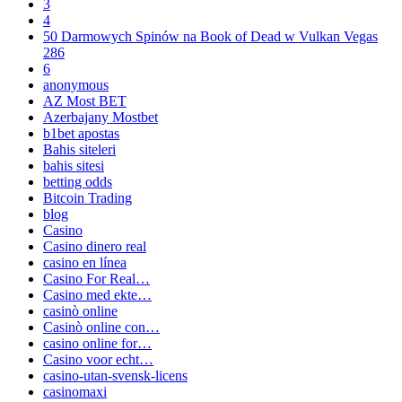
3
4
50 Darmowych Spinów na Book of Dead w Vulkan Vegas
286
6
anonymous
AZ Most BET
Azerbajany Mostbet
b1bet apostas
Bahis siteleri
bahis sitesi
betting odds
Bitcoin Trading
blog
Casino
Casino dinero real
casino en línea
Casino For Real…
Casino med ekte…
casinò online
Casinò online con…
casino online for…
Casino voor echt…
casino-utan-svensk-licens
casinomaxi