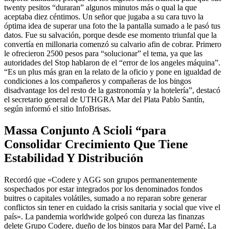
twenty pesitos “duraran” algunos minutos más o qual la que
aceptaba diez céntimos. Un señor que jugaba a su cara tuvo la
óptima idea de superar una foto the la pantalla sumado a le pasó tus
datos. Fue su salvación, porque desde ese momento triunfal que la
convertía en millonaria comenzó su calvario afin de cobrar. Primero
le ofrecieron 2500 pesos para “solucionar” el tema, ya que las
autoridades del Stop hablaron de el “error de los angeles máquina”.
“Es un plus más gran en la relato de la oficio y pone en igualdad de
condiciones a los compañeros y compañeras de los bingos
disadvantage los del resto de la gastronomía y la hotelería”, destacó
el secretario general de UTHGRA Mar del Plata Pablo Santín,
según informó el sitio InfoBrisas.
Massa Conjunto A Scioli “para
Consolidar Crecimiento Que Tiene
Estabilidad Y Distribución
Recordó que «Codere y AGG son grupos permanentemente
sospechados por estar integrados por los denominados fondos
buitres o capitales volátiles, sumado a no reparan sobre generar
conflictos sin tener en cuidado la crisis sanitaria y social que vive el
país». La pandemia worldwide golpeó con dureza las finanzas
delete Grupo Codere, dueño de los bingos para Mar del Parné, La