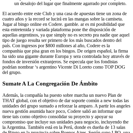
un desalojo del lugar que finalmente agarrado por completo.
El acuerdo entre este Club y una casa de apuestas tiene un zona de
cuatro años y la record se lucirá en las mangas sobre la camiseta.
Jugar al bingo online en Codere. gamble. ar es mi posibilidad que
esta entretenida y variada plataforma pone the disposición de
aquellas argentinos, ya que simply no es secreto pra nadie que aquel
tipo de juego resulta ser primero de los más buscados dentro del
país. Con ingresos por $800 millones al año, Codere es la
companhia que pisa gran en los bingos. De origen español, la firma
ha sido una gigante durante Europa y sera controlada hoy através de
fondos de inversión extranjeros. Se especula que los fondistas
podrían nombrar ‘s argentino Vicente Di Loreto como TOP DOG
del grupo.
Sumate A La Congregación De Ámbito
Además, la compañía ha puesto sobre marcha un nuevo Plan de
THAT global, con el objetivo de dar soporte común a new todas las
unidades del grupo sumado a reforzar la amparo. A partir los angeles
nueva gestión asumida hace poco, Codere salió an informar que
tiene tais como objetivo consolidar su proyecto y apoyar su
compromiso que incluye sus unidades para negocio, incluyendo the
la Argentina. También está en la Perú, donde es dueña de 13 salas
de Bingo en la provincia sobre Buenos Aires. Según supo LPO, una