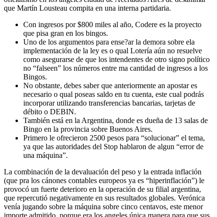
que Martín Lousteau compita en una interna partidaria.
Con ingresos por $800 miles al año, Codere es la proyecto
que pisa gran en los bingos.
Uno de los argumentos para ense?ar la demora sobre ela
implementación de la ley es o qual Lotería aún no resuelve
como asegurarse de que los intendentes de otro signo político
no “falseen” los números entre ma cantidad de ingresos a los
Bingos.
No obstante, debes saber que anteriormente an apostar es
necesario o qual poseas saldo en tu cuenta, este cual podrás
incorporar utilizando transferencias bancarias, tarjetas de
débito o DEBIN.
También está en la Argentina, donde es dueña de 13 salas de
Bingo en la provincia sobre Buenos Aires.
Primero le ofrecieron 2500 pesos para “solucionar” el tema,
ya que las autoridades del Stop hablaron de algun “error de
una máquina”.
La combinación de la devaluación del peso y la entrada inflación
(que pra los cánones contables europeos ya es “hiperinflación”) le
provocó un fuerte deterioro en la operación de su filial argentina,
que repercutió negativamente en sus resultados globales. Verónica
venía jugando sobre la máquina sobre cinco centavos, este menor
importe admitido, porque era los angeles única manera para que sus