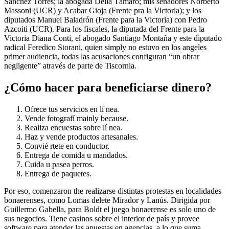
Sánchez Torres; la abogada Delia Támaro; mis senadores Norberto
Massoni (UCR) y Acabar Gioja (Frente pra la Victoria); y los
diputados Manuel Baladrón (Frente para la Victoria) con Pedro
Azcoiti (UCR). Para los fiscales, la diputada del Frente para la
Victoria Diana Conti, el abogado Santiago Montaña y este diputado
radical Feredico Storani, quien simply no estuvo en los angeles
primer audiencia, todas las acusaciones configuran “un obrar
negligente” através de parte de Tiscornia.
¿Cómo hacer para beneficiarse dinero?
Ofrece tus servicios en lí nea.
Vende fotografí mainly because.
Realiza encuestas sobre lí nea.
Haz y vende productos artesanales.
Convié rtete en conductor.
Entrega de comida u mandados.
Cuida u pasea perros.
Entrega de paquetes.
Por eso, comenzaron the realizarse distintas protestas en localidades
bonaerenses, como Lomas delete Mirador y Lanús. Dirigida por
Guillermo Gabella, para Boldt el juego bonaerense es solo uno de
sus negocios. Tiene casinos sobre el interior de país y provee
software para atender las apuestas en agencias, a lo que suma