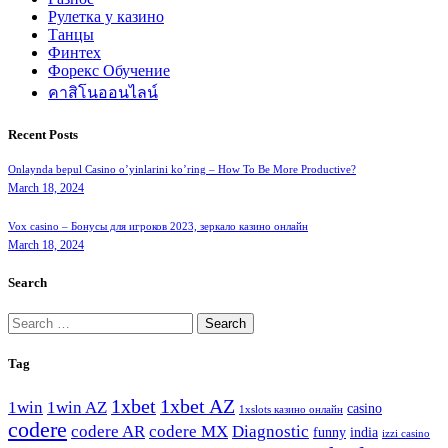
Рулетка у казино
Танцы
Финтех
Форекс Обучение
คาสิโนออนไลน์
Recent Posts
Onlaynda bepul Casino o’yinlarini ko’ring – How To Be More Productive?
March 18, 2024
Vox casino – Бонусы для игроков 2023, зеркало казино онлайн
March 18, 2024
Search
Search
for:
Tag
1xbet
1xbet AZ
1win
1win AZ
casino
1xslots казино онлайн
codere
codere AR
codere MX
Diagnostic
funny
india
izzi casino