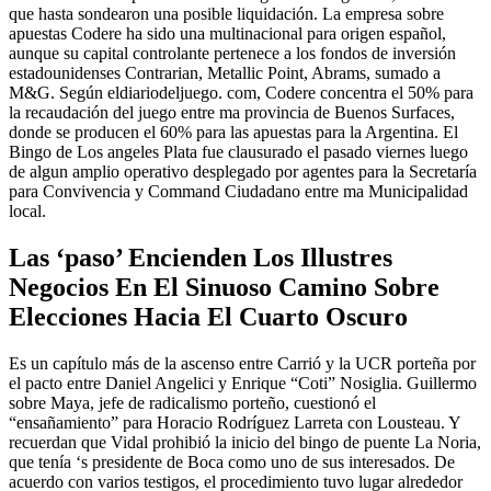
que hasta sondearon una posible liquidación. La empresa sobre
apuestas Codere ha sido una multinacional para origen español,
aunque su capital controlante pertenece a los fondos de inversión
estadounidenses Contrarian, Metallic Point, Abrams, sumado a
M&G. Según eldiariodeljuego. com, Codere concentra el 50% para
la recaudación del juego entre ma provincia de Buenos Surfaces,
donde se producen el 60% para las apuestas para la Argentina. El
Bingo de Los angeles Plata fue clausurado el pasado viernes luego
de algun amplio operativo desplegado por agentes para la Secretaría
para Convivencia y Command Ciudadano entre ma Municipalidad
local.
Las ‘paso’ Encienden Los Illustres
Negocios En El Sinuoso Camino Sobre
Elecciones Hacia El Cuarto Oscuro
Es un capítulo más de la ascenso entre Carrió y la UCR porteña por
el pacto entre Daniel Angelici y Enrique “Coti” Nosiglia. Guillermo
sobre Maya, jefe de radicalismo porteño, cuestionó el
“ensañamiento” para Horacio Rodríguez Larreta con Lousteau. Y
recuerdan que Vidal prohibió la inicio del bingo de puente La Noria,
que tenía ‘s presidente de Boca como uno de sus interesados. De
acuerdo con varios testigos, el procedimiento tuvo lugar alrededor