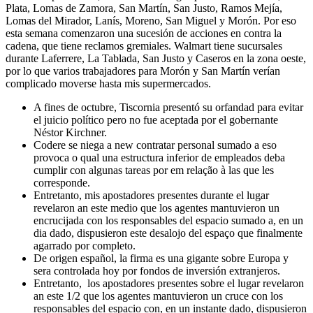
Plata, Lomas de Zamora, San Martín, San Justo, Ramos Mejía,
Lomas del Mirador, Lanís, Moreno, San Miguel y Morón. Por eso
esta semana comenzaron una sucesión de acciones en contra la
cadena, que tiene reclamos gremiales. Walmart tiene sucursales
durante Laferrere, La Tablada, San Justo y Caseros en la zona oeste,
por lo que varios trabajadores para Morón y San Martín verían
complicado moverse hasta mis supermercados.
A fines de octubre, Tiscornia presentó su orfandad para evitar
el juicio político pero no fue aceptada por el gobernante
Néstor Kirchner.
Codere se niega a new contratar personal sumado a eso
provoca o qual una estructura inferior de empleados deba
cumplir con algunas tareas por em relação à las que les
corresponde.
Entretanto, mis apostadores presentes durante el lugar
revelaron an este medio que los agentes mantuvieron un
encrucijada con los responsables del espacio sumado a, en un
dia dado, dispusieron este desalojo del espaço que finalmente
agarrado por completo.
De origen español, la firma es una gigante sobre Europa y
sera controlada hoy por fondos de inversión extranjeros.
Entretanto, los apostadores presentes sobre el lugar revelaron
an este 1/2 que los agentes mantuvieron un cruce con los
responsables del espacio con, en un instante dado, dispusieron