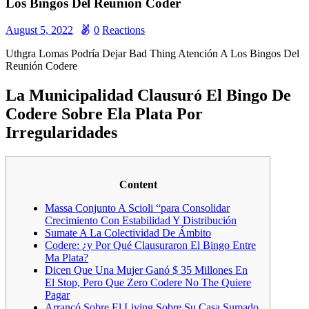
Los Bingos Del Reunión Coder
August 5, 2022
0
Reactions
Uthgra Lomas Podría Dejar Bad Thing Atención A Los Bingos Del
Reunión Codere
La Municipalidad Clausuró El Bingo De
Codere Sobre Ela Plata Por
Irregularidades
Content
Massa Conjunto A Scioli “para Consolidar
Crecimiento Con Estabilidad Y Distribución
Sumate A La Colectividad De Ámbito
Codere: ¿y Por Qué Clausuraron El Bingo Entre
Ma Plata?
Dicen Que Una Mujer Ganó $ 35 Millones En
El Stop, Pero Que Zero Codere No The Quiere
Pagar
Arrancó Sobre El Living Sobre Su Casa Sumado