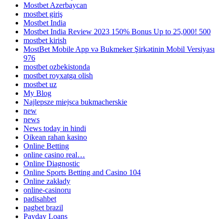
Mostbet Azerbaycan
mostbet giriş
Mostbet India
Mostbet India Review 2023 150% Bonus Up to 25,000! 500
mostbet kirish
MostBet Mobile App və Bukmeker Şirkətinin Mobil Versiyası
976
mostbet ozbekistonda
mostbet royxatga olish
mostbet uz
My Blog
Najlepsze miejsca bukmacherskie
new
news
News today in hindi
Oikean rahan kasino
Online Betting
online casino real…
Online Diagnostic
Online Sports Betting and Casino 104
Online zakłady
online-casinoru
padisahbet
pagbet brazil
Payday Loans