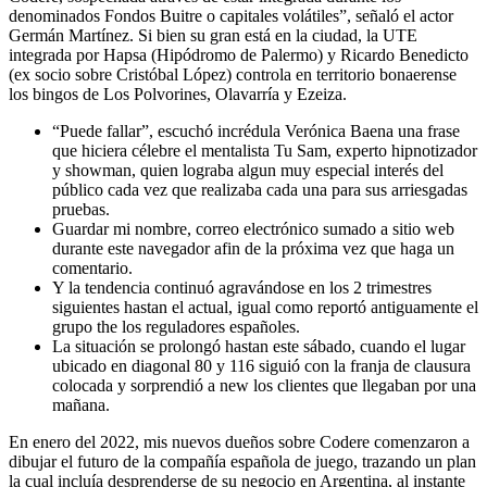
denominados Fondos Buitre o capitales volátiles”, señaló el actor
Germán Martínez. Si bien su gran está en la ciudad, la UTE
integrada por Hapsa (Hipódromo de Palermo) y Ricardo Benedicto
(ex socio sobre Cristóbal López) controla en territorio bonaerense
los bingos de Los Polvorines, Olavarría y Ezeiza.
“Puede fallar”, escuchó incrédula Verónica Baena una frase
que hiciera célebre el mentalista Tu Sam, experto hipnotizador
y showman, quien lograba algun muy especial interés del
público cada vez que realizaba cada una para sus arriesgadas
pruebas.
Guardar mi nombre, correo electrónico sumado a sitio web
durante este navegador afin de la próxima vez que haga un
comentario.
Y la tendencia continuó agravándose en los 2 trimestres
siguientes hastan el actual, igual como reportó antiguamente el
grupo the los reguladores españoles.
La situación se prolongó hastan este sábado, cuando el lugar
ubicado en diagonal 80 y 116 siguió con la franja de clausura
colocada y sorprendió a new los clientes que llegaban por una
mañana.
En enero del 2022, mis nuevos dueños sobre Codere comenzaron a
dibujar el futuro de la compañía española de juego, trazando un plan
la cual incluía desprenderse de su negocio en Argentina, al instante