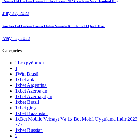
Reseña Del On Line Casino Codere Casino 2023 ¡reclame Su 2 Hundred Hoy
July 27, 2022
Analisis Del Codere Casino Online Sumado A Todo Lo O Qual Ofrec
May 12, 2022
Categories
! Без рубрики
1
1Win Brasil
1xbet apk
1xbet Argentina
1xbet Azerbajan
1xbet Azerbaydjan
1xbet Brazil
1xbet giriş
1xbet Kazahstan
1xBet Mobile Vebsayt Və 1x Bet Mobil Uygulama Indir 2023
377
1xbet Russian
2