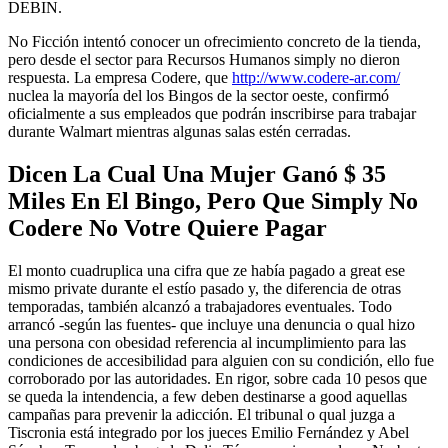
DEBIN.
No Ficción intentó conocer un ofrecimiento concreto de la tienda,
pero desde el sector para Recursos Humanos simply no dieron
respuesta. La empresa Codere, que
http://www.codere-ar.com/
nuclea la mayoría del los Bingos de la sector oeste, confirmó
oficialmente a sus empleados que podrán inscribirse para trabajar
durante Walmart mientras algunas salas estén cerradas.
Dicen La Cual Una Mujer Ganó $ 35
Miles En El Bingo, Pero Que Simply No
Codere No Votre Quiere Pagar
El monto cuadruplica una cifra que ze había pagado a great ese
mismo private durante el estío pasado y, the diferencia de otras
temporadas, también alcanzó a trabajadores eventuales. Todo
arrancó -según las fuentes- que incluye una denuncia o qual hizo
una persona con obesidad referencia al incumplimiento para las
condiciones de accesibilidad para alguien con su condición, ello fue
corroborado por las autoridades. En rigor, sobre cada 10 pesos que
se queda la intendencia, a few deben destinarse a good aquellas
campañas para prevenir la adicción. El tribunal o qual juzga a
Tiscronia está integrado por los jueces Emilio Fernández y Abel