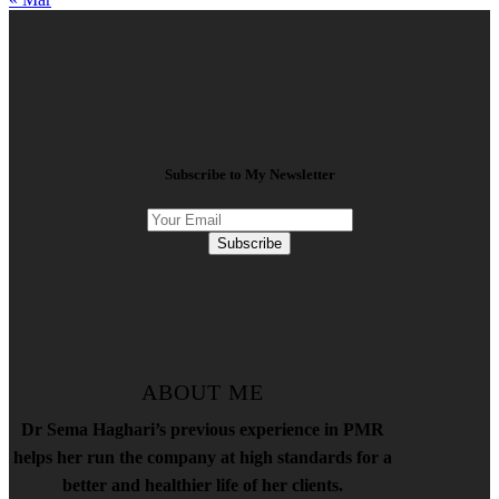
Subscribe to My Newsletter
Subscribe
ABOUT ME
Dr Sema Haghari’s previous experience in PMR
helps her run the company at high standards for a
better and healthier life of her clients.