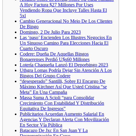
A Hoy Factura $27 Millones Por Uses
Vendiendo Ropa Que Incluye Talles Hasta El
5xl
Cambio Generacional No Meio De Los Clientes
De Bingo
Domingo, 2 De Julio Para 2023
Las ‘paso’ Encienden Los Illustres Negocios En
Un Sinuoso Camino Para Elecciones Hacia El
Cuarto Oscuro
Codere: Dueña De Aquellas Bingos
Bonaerenses Perdió U$s60 Millones
Lotería Chaqueña Lanzó El Deporbingo 2023
Uthgra Lomas Podría Dejar Sin Atención A Los
Bingos Del Grupo Codere
“desesperado” Santilli, Sobre El Encargo De
Máximo Kirchner Así Que Usted Cristina “se
Meta” En Una Campaña
Massa Suma A Scioli “para Consolidar
Crecimiento Con Estabilidad Y Distribución
Equitativa De Ingresos”
Publicitarios Acuerdan Aumento Salarial En
Agencias Y Declaran Alerta Con Movilización
En Sector Vía Pública
Batacazo De Jxc En San Juan Y La
Desperonización En Cuyo