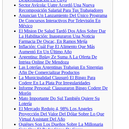
Sector Avícola: Uatre Acordó Una Nueva
Recomposición Salarial Para Tus Trabajadores
Anuncian Un Lanzamiento Del Único Programa
De Concursos Interactivos Por Televisión En
México
El Mision De Salud Tardó Dos Años Sobre Dar
La Habilitación: Inauguraron Una Noticia
Farmacia De Oscac, En Ramos Mejía
Inflación: Cuál Fue El Alimento Que Más
Aumentó En Un Último Año
Argentina: Bplay Ze Suma A La Oferta De
Intriga Online De Mendoza
Las Loterías Argentinas Trabajan En Sinergias
Afin De Comercializar Productos
La Municipalidad Clausuró El Bingo Para
Codere En La Plata Por Irregularidades
Informe Personal: Clausuraron Bingo Codere De
Morón
Mato Importante Do Sul También Quiere Su
Lotería
El Mercado Redujo 4, 98% Los Angeles
Proyección Del Valor Del Dólar Sobre Lo Que
Virtual Assistant Del Año
Quiénes Son Los Dueños Sobre La Millonaria