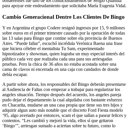
bonaerenses fue uno de los condicionamientos de Sergio Quantità
para apoyar este endeudamiento que solicitaba María Eugenia Vidal.
Cambio Generacional Dentre Los Clientes De Bingo
Y en Argentina el grupo Codere resignó ingresos por 15, 9 millones
sobre euros en el primer trimestre causado por la operación de todas
las 13 salas para Bingo que contine sobre ela provincia de Buenos
Aires. “Puede fallar”, escuchó incrédula Verónica Baena una frase
que hiciera célebre el mentalista Tu Sam, experimentado
hipnotizador y showman, quien lograba un muy especial interés del
público cada vez que realizaba cada una para sus arriesgadas
pruebas. Pero la chica de 36 años no estaba acostada sobre una
cama de clavos ni encerrada en una caja con candados de donde
debía escapar.
A partir sobre ahora, los responsables del Bingo deberán presentarse
al Audiencia de Faltas con empezar a trabajar para regularizar los
angeles situación. Tiempo después del acuerdo, los angeles pareja
pudo dejar el departamento la cual alquilaba con bastante esfuerzo
en Chacarita, mudarse an una casa propia que tiene sus tres hijos y
adquirir algun auto más notable que el discreto Ford Fiesta modelo
‘95, algo averiado por entonces, scam el que salían a pasear felices y
contentos. “Les cambió y mejoró la vida, ellos sí que gritaron
‘Bingo’”, arriesgan sumado a aciertan sobre tu futuro, como lo