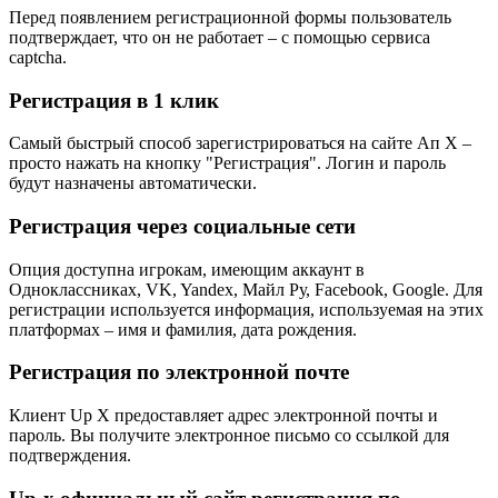
Перед появлением регистрационной формы пользователь
подтверждает, что он не работает – с помощью сервиса
captcha.
Регистрация в 1 клик
Самый быстрый способ зарегистрироваться на сайте Ап Х –
просто нажать на кнопку "Регистрация". Логин и пароль
будут назначены автоматически.
Регистрация через социальные сети
Опция доступна игрокам, имеющим аккаунт в
Одноклассниках, VK, Yandex, Майл Ру, Facebook, Google. Для
регистрации используется информация, используемая на этих
платформах – имя и фамилия, дата рождения.
Регистрация по электронной почте
Клиент Up X предоставляет адрес электронной почты и
пароль. Вы получите электронное письмо со ссылкой для
подтверждения.