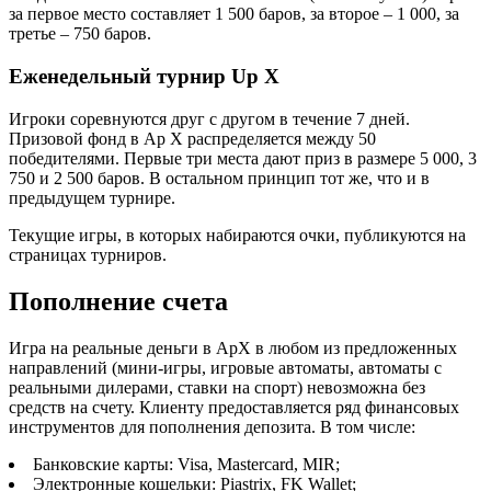
за первое место составляет 1 500 баров, за второе – 1 000, за
третье – 750 баров.
Еженедельный турнир Up X
Игроки соревнуются друг с другом в течение 7 дней.
Призовой фонд в Ap X распределяется между 50
победителями. Первые три места дают приз в размере 5 000, 3
750 и 2 500 баров. В остальном принцип тот же, что и в
предыдущем турнире.
Текущие игры, в которых набираются очки, публикуются на
страницах турниров.
Пополнение счета
Игра на реальные деньги в ApX в любом из предложенных
направлений (мини-игры, игровые автоматы, автоматы с
реальными дилерами, ставки на спорт) невозможна без
средств на счету. Клиенту предоставляется ряд финансовых
инструментов для пополнения депозита. В том числе:
Банковские карты: Visa, Mastercard, MIR;
Электронные кошельки: Piastrix, FK Wallet;