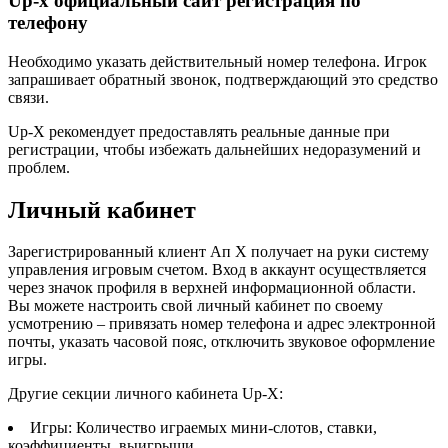
Up-x официальный сайт регистрация по
телефону
Необходимо указать действительный номер телефона. Игрок
запрашивает обратный звонок, подтверждающий это средство
связи.
Up-X рекомендует предоставлять реальные данные при
регистрации, чтобы избежать дальнейших недоразумений и
проблем.
Личный кабинет
Зарегистрированный клиент Ап Х получает на руки систему
управления игровым счетом. Вход в аккаунт осуществляется
через значок профиля в верхней информационной области.
Вы можете настроить свой личный кабинет по своему
усмотрению – привязать номер телефона и адрес электронной
почты, указать часовой пояс, отключить звуковое оформление
игры.
Другие секции личного кабинета Up-X:
Игры: Количество играемых мини-слотов, ставки,
коэффициенты, выигрыши.