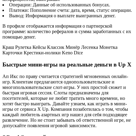
Операции: Данные об использованных бонусах.
Платежи: Пополнение счета: дата, время, статус операции.
Вывод: Информация о выплате выигранных денег.
В профиле отображается информация о партнерской
программе: количество рефералов и сумма заработанных с их
помощью денег.
Краш Рулетка Кейсы Классик Минёр Лесенка Монетка
Карточки Крестики-нолики Keno Dice
Быстрые мини-игры на реальные деньги в Up X
Ап Икс по праву считается стратегией мгновенных онлайн-
игр. Клиентам предлагаются однопользовательские и
многопользовательские слот-игры. У них простой сюжет и
быстрая игровая сессия. Слоты предназначены для
посетителей, которые не любят тратить много времени, но
хотят быстро выиграть. Давайте узнаем, как играть в мини-
игры от сервиса X Up. Компания позаботилась о том, чтобы
каждый любитель азартных игр нашел для себя подходящее
развлечение. Но не стоит забывать об ответственной игре, не
допускайте появления игровой зависимости.