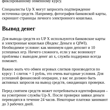
фиксированному обменному курсу.
Специалисты Up X могут запросить подтверждение
источника средств. Например, фотография банковской карты,
скриншот страницы личного электронного кошелька.
Вывод денег
Для вывода средств из UP X используются банковские карты
и электронные кошельки (Яндекс Деньги и QIWI).
Необходимое условие: как минимум один депозит и 10
успешных игр. Ничего сложного, если у вас возникнут
проблемы с выводом денег ап х, служба поддержки всегда
поможет.
Важно знать что обмен игровых слитков производится по
курсу: 1 слиток = 1 рубль, это очень выгодные условия. Для
успешной финансовой операции, у вас не должно быть
активных запросов на вывод средств, ожидающих проверки.
Перед снятием средств может потребоваться идентификация –
на усмотрение службы Up-X. После проверки заявки деньги
переводятся в течение 24 часов. Некоторые платежи занимают
до 3 рабочих дней.