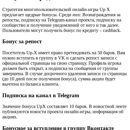
Стратегия многопользовательской онлайн-игры Up X
предлагает щедрые бонусы. Среди них: Вознаграждения за
репосты, подписку на Telegram-канал проекта, подписку на
сообщество и получение уведомлений от него и так далее.
Пользователи могут получить бонус по кредиту – cashback.
Бонус за репост
Посетитель Up-X имеет право претендовать на 50 баров. Вам
нужно вступить в группу в VK и сделать репост записи с
официальной страницы на свою страницу. Профиль игрока
должен быть открыт, а подписка на сообщения от группы
завершена. В случае досрочного удаления записи со страницы
(до 10 дней после получения бонуса), сумма акции будет
вычтена из баланса клиента.
Подписка на канал в Telegram
Значение бонуса UpX составляет 10 баров. В новостной ленте
публикуются новости проекта онлайн-игры, информация об
акциях.
Бонусное за вступление в группу Вконтакте