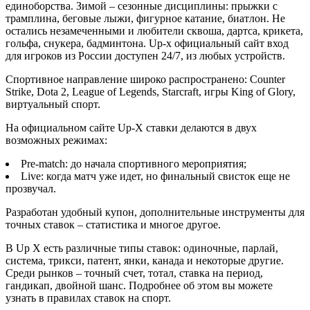
единоборства. Зимой – сезонные дисциплины: прыжки с
трамплина, беговые лыжи, фигурное катание, биатлон. Не
остались незамеченными и любители сквоша, дартса, крикета,
гольфа, снукера, бадминтона. Up-x официальный сайт вход
для игроков из России доступен 24/7, из любых устройств.
Спортивное направление широко распространено: Counter
Strike, Dota 2, League of Legends, Starcraft, игры King of Glory,
виртуальный спорт.
На официальном сайте Up-X ставки делаются в двух
возможных режимах:
Pre-match: до начала спортивного мероприятия;
Live: когда матч уже идет, но финальный свисток еще не
прозвучал.
Разработан удобный купон, дополнительные инструменты для
точных ставок – статистика и многое другое.
В Up Х есть различные типы ставок: одиночные, парлай,
система, трикси, патент, янки, канада и некоторые другие.
Среди рынков – точный счет, тотал, ставка на период,
гандикап, двойной шанс. Подробнее об этом вы можете
узнать в правилах ставок на спорт.