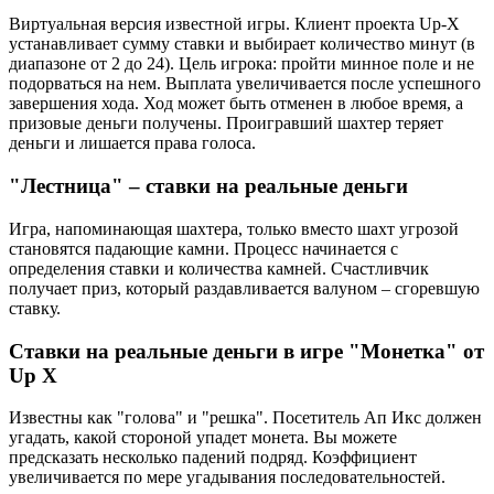
Виртуальная версия известной игры. Клиент проекта Up-X
устанавливает сумму ставки и выбирает количество минут (в
диапазоне от 2 до 24). Цель игрока: пройти минное поле и не
подорваться на нем. Выплата увеличивается после успешного
завершения хода. Ход может быть отменен в любое время, а
призовые деньги получены. Проигравший шахтер теряет
деньги и лишается права голоса.
"Лестница" – ставки на реальные деньги
Игра, напоминающая шахтера, только вместо шахт угрозой
становятся падающие камни. Процесс начинается с
определения ставки и количества камней. Счастливчик
получает приз, который раздавливается валуном – сгоревшую
ставку.
Ставки на реальные деньги в игре "Монетка" от
Up X
Известны как "голова" и "решка". Посетитель Ап Икс должен
угадать, какой стороной упадет монета. Вы можете
предсказать несколько падений подряд. Коэффициент
увеличивается по мере угадывания последовательностей.