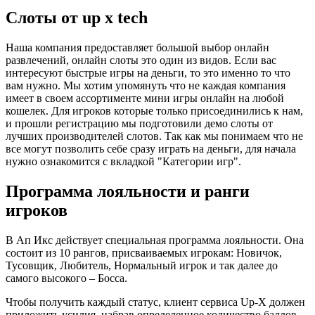
Слоты от up x tech
Наша компания предоставляет большой выбор онлайн
развлечений, онлайн слоты это один из видов. Если вас
интересуют быстрые игры на деньги, то это именно то что
вам нужно. Мы хотим упомянуть что не каждая компания
имеет в своем ассортименте мини игры онлайн на любой
кошелек. Для игроков которые только присоединились к нам,
и прошли регистрацию мы подготовили демо слоты от
лучших производителей слотов. Так как мы понимаем что не
все могут позволить себе сразу играть на деньги, для начала
нужно ознакомится с вкладкой "Категории игр".
Программа лояльности и ранги
игроков
В Ап Икс действует специальная программа лояльности. Она
состоит из 10 рангов, присваиваемых игрокам: Новичок,
Тусовщик, Любитель, Нормальный игрок и так далее до
самого высокого – Босса.
Чтобы получить каждый статус, клиент сервиса Up-X должен
приложить усилия, набрав определенное количество баллов.