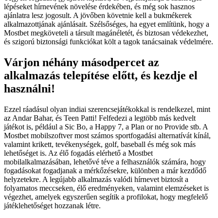
lépéseket hírnevének növelése érdekében, és még sok hasznos
ajánlatra lesz jogosult. A jövőben követnie kell a bukmékerek
alkalmazottjának ajánlásait. Szélsőséges, ha egyet említünk, hogy a
Mostbet megköveteli a társult magánéletét, és biztosan védekezhet,
és szigorú biztonsági funkciókat költ a tagok tanácsainak védelmére.
Várjon néhány másodpercet az
alkalmazás telepítése előtt, és kezdje el
használni!
Ezzel ráadásul olyan indiai szerencsejátékokkal is rendelkezel, mint
az Andar Bahar, és Teen Patti! Felfedezi a legtöbb más kedvelt
játékot is, például a Sic Bo, a Happy 7, a Plan or no Provide stb. A
Mostbet mobilszoftver most számos sportfogadási alternatívát kínál,
valamint krikett, tevékenységek, golf, baseball és még sok más
lehetőséget is. Az élő fogadás elérhető a Mostbet
mobilalkalmazásában, lehetővé téve a felhasználók számára, hogy
fogadásokat fogadjanak a mérkőzésekre, különben a már kezdődő
helyzetekre. A legújabb alkalmazás valódi hírnevet biztosít a
folyamatos meccseken, élő eredményeken, valamint elemzéseket is
végezhet, amelyek egyszerűen segítik a profilokat, hogy megfelelő
játéklehetőséget hozzanak létre.