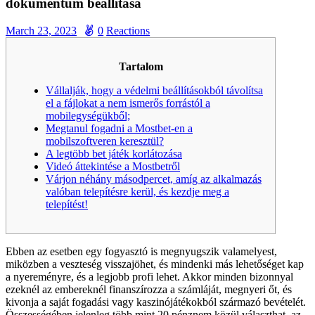
dokumentum beállítása
March 23, 2023
0
Reactions
Tartalom
Vállalják, hogy a védelmi beállításokból távolítsa
el a fájlokat a nem ismerős forrástól a
mobilegységükből;
Megtanul fogadni a Mostbet-en a
mobilszoftveren keresztül?
A legtöbb bet játék korlátozása
Videó áttekintése a Mostbetről
Várjon néhány másodpercet, amíg az alkalmazás
valóban telepítésre kerül, és kezdje meg a
telepítést!
Ebben az esetben egy fogyasztó is megnyugszik valamelyest,
miközben a veszteség visszajöhet, és mindenki más lehetőséget kap
a nyereményre, és a legjobb profi lehet. Akkor minden bizonnyal
ezeknél az embereknél finanszírozza a számláját, megnyeri őt, és
kivonja a saját fogadási vagy kaszinójátékokból származó bevételét.
Összességében jelenleg több mint 20 pénznem közül választhat, az