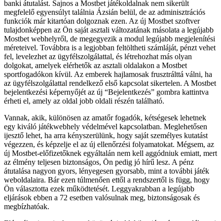
banki átutalást. Sajnos a Mostbet játékoldalnak nem sikerült
megfelelő egyensúlyt találnia Ázsián belül, de az adminisztrációs
funkciók már kitartóan dolgoznak ezen. Az új Mostbet szoftver
tulajdonképpen az Ön saját asztali változatának másolata a legújabb
Mostbet webhelyről, de megegyezik a modul legújabb megjelenítési
méreteivel. Továbbra is a legjobban feltöltheti számláját, pénzt vehet
fel, levelezhet az ügyfélszolgálattal, és létrehozhat más olyan
dolgokat, amelyek elérhetők az asztali oldalakon a Mostbet
sportfogadókon kívül. Az emberek hajlamosak frusztrálttá válni, ha
az ügyfélszolgálattal rendelkező első kapcsolat sikertelen. A Mostbet
bejelentkezési képernyőjét az új “Bejelentkezés” gombra kattintva
érheti el, amely az oldal jobb oldali részén található.
Vannak, akik, különösen az amatőr fogadók, kétségesek lehetnek
egy kiváló játékwebhely védelmével kapcsolatban. Meglehetősen
ijesztő lehet, ha arra kényszerülünk, hogy saját személyes kutatást
végezzen, és képzelje el az új ellenőrzési folyamatokat. Mégsem, az
új Mostbet-előfizetőknek egyáltalán nem kell aggódniuk emiatt, mert
az élmény teljesen biztonságos, Ön pedig jó hírű lesz. A pénz
átutalása nagyon gyors, lényegesen gyorsabb, mint a további játék
weboldalaira. Bár ezen túlmenően ettől a rendszertől is függ, hogy
Ön választotta ezek működtetését. Leggyakrabban a legújabb
eljárások ebben a 72 esetben valósulnak meg, biztonságosak és
megbízhatóak.