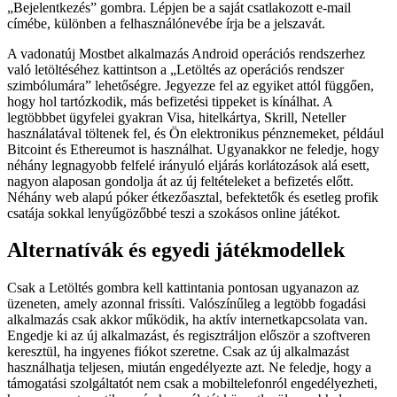
„Bejelentkezés” gombra. Lépjen be a saját csatlakozott e-mail
címébe, különben a felhasználónevébe írja be a jelszavát.
A vadonatúj Mostbet alkalmazás Android operációs rendszerhez
való letöltéséhez kattintson a „Letöltés az operációs rendszer
szimbólumára” lehetőségre. Jegyezze fel az egyiket attól függően,
hogy hol tartózkodik, más befizetési tippeket is kínálhat. A
legtöbbbet ügyfelei gyakran Visa, hitelkártya, Skrill, Neteller
használatával töltenek fel, és Ön elektronikus pénznemeket, például
Bitcoint és Ethereumot is használhat. Ugyanakkor ne feledje, hogy
néhány legnagyobb felfelé irányuló eljárás korlátozások alá esett,
nagyon alaposan gondolja át az új feltételeket a befizetés előtt.
Néhány web alapú póker étkezőasztal, befektetők és esetleg profik
csatája sokkal lenyűgözőbbé teszi a szokásos online játékot.
Alternatívák és egyedi játékmodellek
Csak a Letöltés gombra kell kattintania pontosan ugyanazon az
üzeneten, amely azonnal frissíti. Valószínűleg a legtöbb fogadási
alkalmazás csak akkor működik, ha aktív internetkapcsolata van.
Engedje ki az új alkalmazást, és regisztráljon először a szoftveren
keresztül, ha ingyenes fiókot szeretne. Csak az új alkalmazást
használhatja teljesen, miután engedélyezte azt. Ne feledje, hogy a
támogatási szolgáltatót nem csak a mobiltelefonról engedélyezheti,