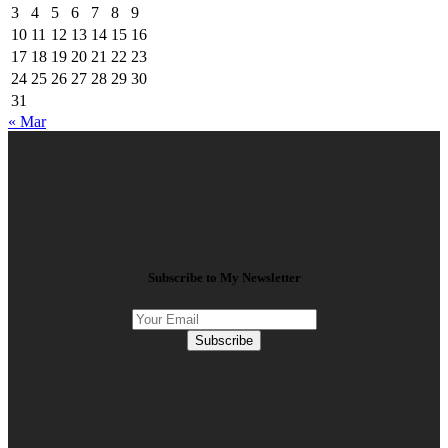
3
4
5
6
7
8
9
10
11
12
13
14
15
16
17
18
19
20
21
22
23
24
25
26
27
28
29
30
31
« Mar
Subscribe to My Newsletter
Subscribe