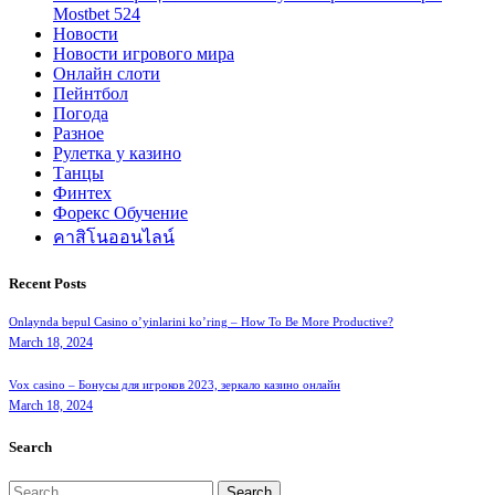
Mostbet 524
Новости
Новости игрового мира
Онлайн слоти
Пейнтбол
Погода
Разное
Рулетка у казино
Танцы
Финтех
Форекс Обучение
คาสิโนออนไลน์
Recent Posts
Onlaynda bepul Casino o’yinlarini ko’ring – How To Be More Productive?
March 18, 2024
Vox casino – Бонусы для игроков 2023, зеркало казино онлайн
March 18, 2024
Search
Search