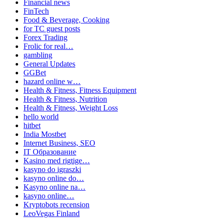
Financial news
FinTech
Food & Beverage, Cooking
for TC guest posts
Forex Trading
Frolic for real…
gambling
General Updates
GGBet
hazard online w…
Health & Fitness, Fitness Equipment
Health & Fitness, Nutrition
Health & Fitness, Weight Loss
hello world
hitbet
India Mostbet
Internet Business, SEO
IT Образование
Kasino med rigtige…
kasyno do igraszki
kasyno online do…
Kasyno online na…
kasyno online…
Kryptobots recension
LeoVegas Finland