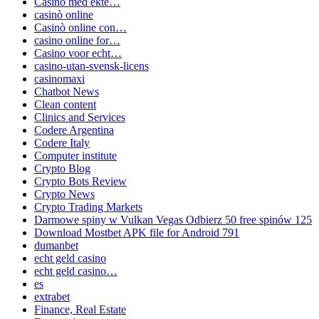
Casino med ekte…
casinò online
Casinò online con…
casino online for…
Casino voor echt…
casino-utan-svensk-licens
casinomaxi
Chatbot News
Clean content
Clinics and Services
Codere Argentina
Codere Italy
Computer institute
Crypto Blog
Crypto Bots Review
Crypto News
Crypto Trading Markets
Darmowe spiny w Vulkan Vegas Odbierz 50 free spinów 125
Download Mostbet APK file for Android 791
dumanbet
echt geld casino
echt geld casino…
es
extrabet
Finance, Real Estate