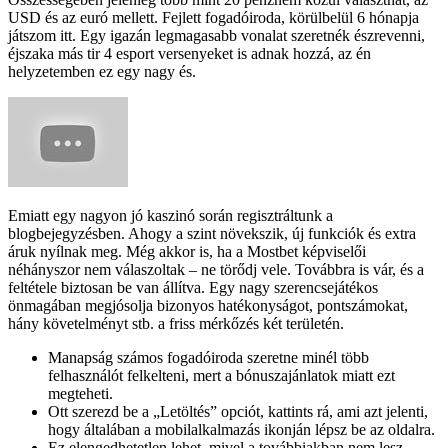
USD és az euró mellett. Fejlett fogadóiroda, körülbelül 6 hónapja
játszom itt.
Egy igazán legmagasabb vonalat szeretnék észrevenni,
éjszaka más tir 4 esport versenyeket is adnak hozzá, az én
helyzetemben ez egy nagy és.
Emiatt egy nagyon jó kaszinó során regisztráltunk a
blogbejegyzésben. Ahogy a szint növekszik, új funkciók és extra
áruk nyílnak meg. Még akkor is, ha a Mostbet képviselői
néhányszor nem válaszoltak – ne törődj vele. Továbbra is vár, és a
feltétele biztosan be van állítva. Egy nagy szerencsejátékos
önmagában megjósolja bizonyos hatékonyságot, pontszámokat,
hány követelményt stb. a friss mérkőzés két területén.
Manapság számos fogadóiroda szeretne minél több
felhasználót felkelteni, mert a bónuszajánlatok miatt ezt
megteheti.
Ott szerezd be a „Letöltés” ​​opciót, kattints rá, ami azt jelenti,
hogy általában a mobilalkalmazás ikonján lépsz be az oldalra.
Ez elengedhetetlen lehet, mivel a továbbiakban nem lesz