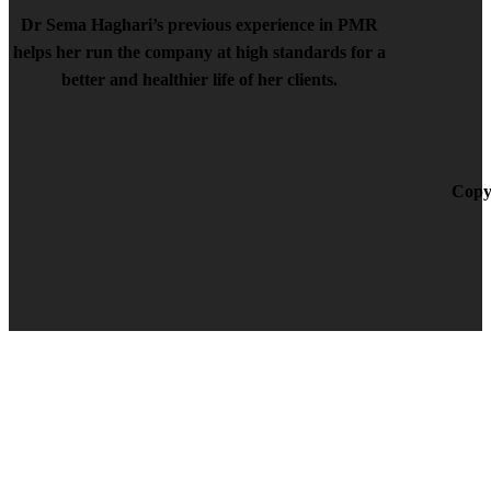
Dr Sema Haghari’s previous experience in PMR
helps her run the company at high standards for a
better and healthier life of her clients.
Copyr