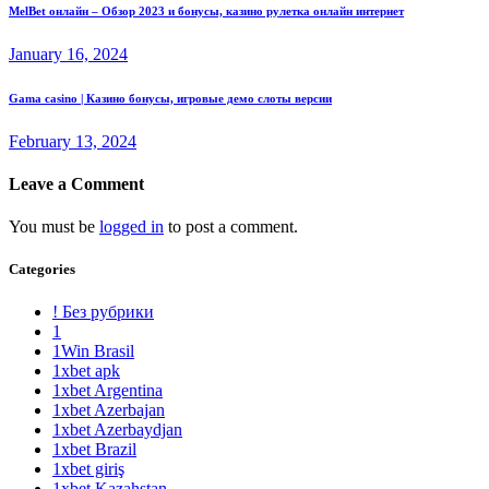
MelBet онлайн – Обзор 2023 и бонусы, казино рулетка онлайн интернет
January 16, 2024
Gama casino | Казино бонусы, игровые демо слоты версии
February 13, 2024
Leave a Comment
You must be
logged in
to post a comment.
Categories
! Без рубрики
1
1Win Brasil
1xbet apk
1xbet Argentina
1xbet Azerbajan
1xbet Azerbaydjan
1xbet Brazil
1xbet giriş
1xbet Kazahstan