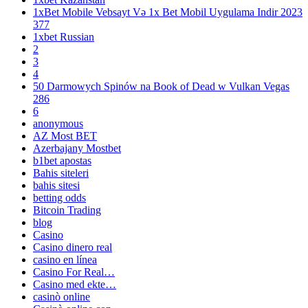
1xBet Mobile Vebsayt Və 1x Bet Mobil Uygulama Indir 2023
377
1xbet Russian
2
3
4
50 Darmowych Spinów na Book of Dead w Vulkan Vegas
286
6
anonymous
AZ Most BET
Azerbajany Mostbet
b1bet apostas
Bahis siteleri
bahis sitesi
betting odds
Bitcoin Trading
blog
Casino
Casino dinero real
casino en línea
Casino For Real…
Casino med ekte…
casinò online