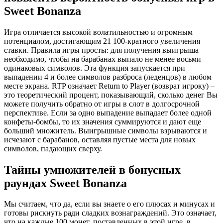
Sweet Bonanza
Игра отличается высокой волатильностью и огромным
потенциалом, достигающим 21 100-кратного увеличения
ставки. Правила игры просты: для получения выигрыша
необходимо, чтобы на барабанах выпало не менее восьми
одинаковых символов. Эта функция запускается при
выпадении 4 и более символов разброса (леденцов) в любом
месте экрана. RTP означает Return to Player (возврат игроку) –
это теоретический процент, показывающий, сколько денег Вы
можете получить обратно от игры в слот в долгосрочной
перспективе. Если за одно выпадение выпадает более одной
конфеты-бомбы, то их значения суммируются и дают еще
больший множитель. Выигрышные символы взрываются и
исчезают с барабанов, оставляя пустые места для новых
символов, падающих сверху.
Тайны умножителей в бонусных
раундах Sweet Bonanza
Мы считаем, что да, если вы знаете о его плюсах и минусах и
готовы рискнуть ради сладких вознаграждений. Это означает,
что на каждые 100 монет, поставленных в этой игре, в