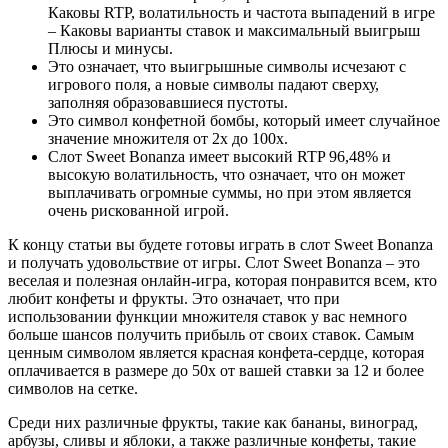
Каковы RTP, волатильность и частота выпадений в игре
– Каковы варианты ставок и максимальный выигрыш
Плюсы и минусы.
Это означает, что выигрышные символы исчезают с
игрового поля, а новые символы падают сверху,
заполняя образовавшиеся пустоты.
Это символ конфетной бомбы, который имеет случайное
значение множителя от 2x до 100x.
Слот Sweet Bonanza имеет высокий RTP 96,48% и
высокую волатильность, что означает, что он может
выплачивать огромные суммы, но при этом является
очень рискованной игрой.
К концу статьи вы будете готовы играть в слот Sweet Bonanza
и получать удовольствие от игры. Слот Sweet Bonanza – это
веселая и полезная онлайн-игра, которая понравится всем, кто
любит конфеты и фрукты. Это означает, что при
использовании функции множителя ставок у вас немного
больше шансов получить прибыль от своих ставок. Самым
ценным символом является красная конфета-сердце, которая
оплачивается в размере до 50x от вашей ставки за 12 и более
символов на сетке.
Среди них различные фрукты, такие как бананы, виноград,
арбузы, сливы и яблоки, а также различные конфеты, такие