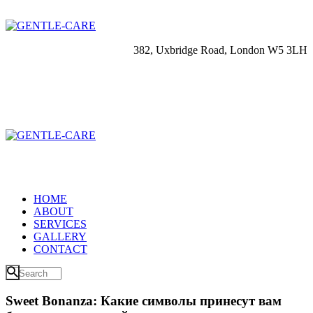
382, Uxbridge Road, London W5 3LH
HOME
ABOUT
SERVICES
GALLERY
CONTACT
Sweet Bonanza: Какие символы принесут вам