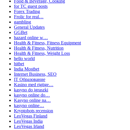
Food & Beverage, Cooking
for TC guest posts
Forex Trading
Frolic for real…
gambling
General Updates
GGBet
hazard online w…
Health & Fitness, Fitness Equipment
Health & Fitness, Nutrition
Health & Fitness, Weight Loss
hello world
hitbet
India Mostbet
Internet Business, SEO
IT Образование
Kasino med rigtige…
kasyno do igraszki
kasyno online do…
Kasyno online na…
kasyno online…
Kryptobots recension
LeoVegas Finland
LeoVegas India
LeoVegas Irland