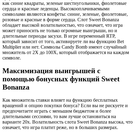
как синие квадраты, зеленые шестиугольники, фиолетовые
сердца и красные леденцы. Высокооплачиваемыми
символами являются конфеты: синие, зеленые, фиолетовые,
розовые и красные в форме сердца. Слот Sweet Bonanza
обладает высокой волатильностью, что означает, что игра
может приносить не только огромные выигрыши, но и
длительные периоды засухи. В игре переменный RTP,
который зависит от того, активируете ли вы функцию Bet
Multiplier или нет. Символы Candy Bomb имеют случайный
множитель от 2X до 100X, который отображается на каждом
символе.
Максимизация выигрышей с
помощью бонусных функций Sweet
Bonanza
Как множитель ставки влияет на функцию бесплатных
вращений и опцию покупки бонуса? Если вы не рискуете и
предпочитаете играть с меньшим бюджетом и более
длительными сессиями, то вам лучше остановиться на
варианте 20x. Волатильность слота Sweet Bonanza высока, что
означает, что игра платит реже, но в больших размерах.