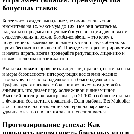
бонусных ставок
Более того, каждое выпадение увеличивает значение
множителя на 1х, максимум до 10х. Все они безопасны,
надежны и предлагают щедрые бонусы и акции для новых и
существующих игроков. Бомбы-конфеты – это ключ к
получению огромных выигрышей в этой игре, особенно во
время бесплатных вращений. Прежде чем зарегистрироваться
и начать играть, всегда проверяйте репутацию, лицензию и
отзывы о любом онлайн-казино.
Вы также можете проверить лицензии, правила, сертификаты
и меры безопасности интересующих вас онлайн-казино,
чтобы убедиться в их надежности и благонадежности.
Графика яркая и живая, с большим количеством деталей и
анимации, что делает игру более живой и динамичной.
Высокий потенциал выигрыша – до 21 100 раз больше ставки
в функции бесплатных вращений. Если выбрать Bet Multiplier
25x, то шансы на появление скаттеров на барабанах
удваиваются, но и выплата за спин увеличивается.
Прогнозирование успеха: Как
повысить вероятность бонусных игр в