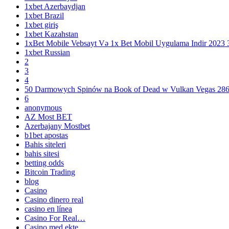
1xbet Azerbaydjan
1xbet Brazil
1xbet giriş
1xbet Kazahstan
1xBet Mobile Vebsayt Və 1x Bet Mobil Uygulama Indir 2023 
1xbet Russian
2
3
4
50 Darmowych Spinów na Book of Dead w Vulkan Vegas 28
6
anonymous
AZ Most BET
Azerbajany Mostbet
b1bet apostas
Bahis siteleri
bahis sitesi
betting odds
Bitcoin Trading
blog
Casino
Casino dinero real
casino en línea
Casino For Real…
Casino med ekte…