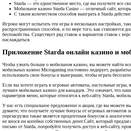
Starda — это единственное место, где вы получите все с
Мобильное казино Starda Casino — отличный сайт, котор
С таким количеством способов выиграть в Starda действи
Игроки могут испытать эти игры в нескольких настройках, та
распространенных способов, и по мере того, как становится до
беспокойства. Существует ряд ставок и вариантов ставок с ве
наслаждаться.
Приложение Starda онлайн казино и мо
Чтобы узнать больше о мобильном казино, вы можете найти все 
мобильных казино Microgaming постоянно лидирует, разрабатыва
использовать свои бонусы и выигрыши, чтобы играть бесплатно
Если вы хотите играть в игровые автоматы, настольные игры, в
лучших мобильных казино для канадцев. Это означает, что на
параметров меню, которые относятся к веб-сайту Starda, моб
У нас есть специальное предложение и акция, где вы можете вы
думаете, что получаете лучшие бонусы от игровых автоматов за
перезагрузки также является процентным бонусом и аналогичен
не внося ни копейки собственных денег.Сайт, который предлаг
письмо от Starda, попробуйте получить доступ к веб-сайту, п