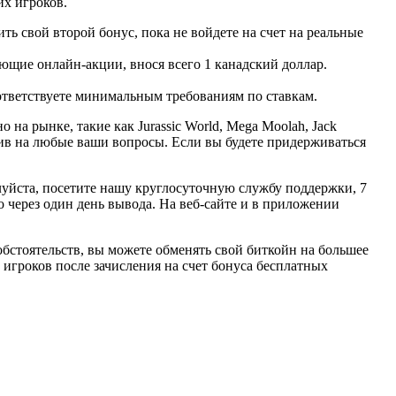
их игроков.
ить свой второй бонус, пока не войдете на счет на реальные
ающие онлайн-акции, внося всего 1 канадский доллар.
соответствуете минимальным требованиям по ставкам.
на рынке, такие как Jurassic World, Mega Moolah, Jack
етив на любые ваши вопросы. Если вы будете придерживаться
уйста, посетите нашу круглосуточную службу поддержки, 7
 через один день вывода. На веб-сайте и в приложении
 обстоятельств, вы можете обменять свой биткойн на большее
 игроков после зачисления на счет бонуса бесплатных