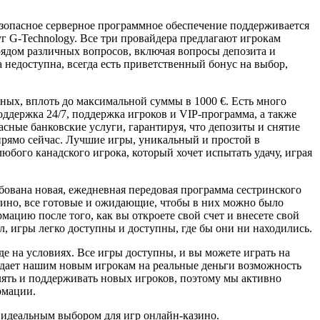
безопасное серверное программное обеспечение поддерживается
 G-Technology. Все три провайдера предлагают игрокам
ядом различных вопросов, включая вопросы депозита и
недоступна, всегда есть приветственный бонус на выбор,
ных, вплоть до максимальной суммы в 1000 €. Есть много
оддержка 24/7, поддержка игроков и VIP-программа, а также
ные банковские услуги, гарантируя, что депозиты и снятие
 прямо сейчас. Лучшие игры, уникальный и простой в
юбого канадского игрока, который хочет испытать удачу, играя
бована новая, ежедневная передовая программа сестринского
азино, все готовые и ожидающие, чтобы в них можно было
ацию после того, как вы откроете свой счет и внесете свой
ал, игры легко доступны и доступны, где бы они ни находились.
де на условиях. Все игры доступны, и вы можете играть на
е дает нашим новым игрокам на реальные деньги возможность
влять и поддерживать новых игроков, поэтому мы активно
рмации.
с идеальным выбором для игр онлайн-казино.