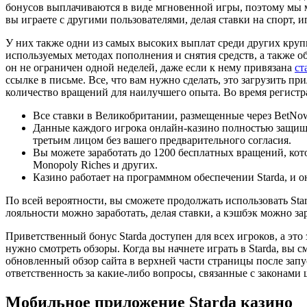
бонусов выплачиваются в виде мгновенной игры, поэтому мы мо
вы играете с другими пользователями, делая ставки на спорт, и
У них также одни из самых высоких выплат среди других круп
используемых методах пополнения и снятия средств, а также о
он не ограничен одной неделей, даже если к нему привязана
ст
ссылке в письме. Все, что вам нужно сделать, это загрузить п
количество вращений для наилучшего опыта. Во время регистра
Все ставки в Великобритании, размещенные через BetNow
Данные каждого игрока онлайн-казино полностью защище
третьим лицом без вашего предварительного согласия.
Вы можете заработать до 1200 бесплатных вращений, котор
Monopoly Riches и других.
Казино работает на программном обеспечении Starda, и о
По всей вероятности, вы сможете продолжать использовать Star
лояльности можно заработать, делая ставки, а кэшбэк можно зар
Приветственный бонус Starda доступен для всех игроков, а это 
нужно смотреть обзоры. Когда вы начнете играть в Starda, вы 
обновленный обзор сайта в верхней части страницы после зап
ответственность за какие-либо вопросы, связанные с законами 
Мобильное приложение Starda казино