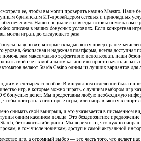
ссмотрели ее, чтобы вы могли проверить казино Maestro. Наше 
рупным британским ИТ-провайдером сетевых и прикладных услуг
обеспечением. Наши специалисты всегда готовы помочь вам с р
бно описана в наших бонусных условиях. Если конкретная игра 
 вы могли играть до следующего раза.
онусы на депозит, которые складываются поверх ранее зачислен
о уровня, безопасная и надежная платформа, всегда доступная п
 помочь вам максимально эффективно использовать наши безопас
полнить свой счет в мобильном казино или просто начать играть
втоматов делают Starda Casino одним из лучших вариантов для л
одним из четырех способов: В инсультном отделении была опро
личество игр, в которые можно играть, с лучшим выбором игр к
200 € бонусных денег. Мы предоставим любую необходимую информ
т, чтобы поиграть в некоторые игры, или направляются в спортз
ешено снимать свой выигрыш, и это указывается в письменном ви
доступны одним касанием пальца. Это бездепозитное предложени
Starda, без какого-либо риска. Мы верим в то, что нужно напра
грокам, в том числе новичкам, доступ к самой актуальной инфо
качество игр, а огромный выбор — это часть того, что делает на