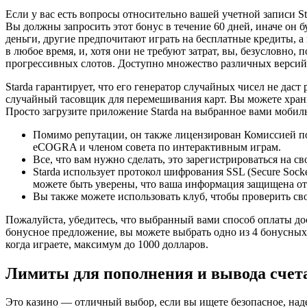
Если у вас есть вопросы относительно вашей учетной записи S
Вы должны запросить этот бонус в течение 60 дней, иначе он 
деньги, другие предпочитают играть на бесплатные кредиты, а 
в любое время, и, хотя они не требуют затрат, вы, безусловн
прогрессивных слотов. Доступно множество различных версий 
Starda гарантирует, что его генератор случайных чисел не дас
случайный тасовщик для перемешивания карт. Вы можете храни
Просто загрузите приложение Starda на выбранное вами мобиль
Помимо репутации, он также лицензирован Комиссией по
eCOGRA и членом совета по интерактивным играм.
Все, что вам нужно сделать, это зарегистрироваться на с
Starda использует протокол шифрования SSL (Secure Sock
можете быть уверены, что ваша информация защищена от
Вы также можете использовать клуб, чтобы проверить св
Пожалуйста, убедитесь, что выбранный вами способ оплаты дос
бонусное предложение, вы можете выбрать одно из 4 бонусных
когда играете, максимум до 1000 долларов.
Лимиты для пополнения и вывода счета
Это казино — отличный выбор, если вы ищете безопасное, над