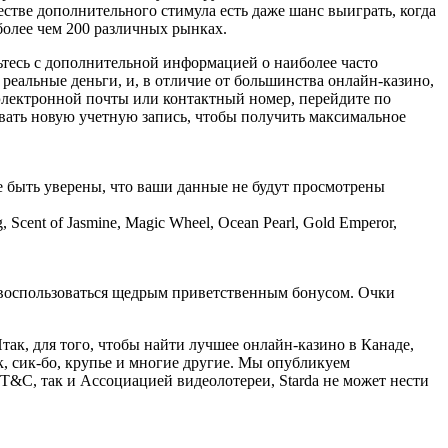
стве дополнительного стимула есть даже шанс выиграть, когда
 более чем 200 различных рынках.
ьтесь с дополнительной информацией о наиболее часто
реальные деньги, и, в отличие от большинства онлайн-казино,
электронной почты или контактный номер, перейдите по
ировать новую учетную запись, чтобы получить максимальное
 быть уверены, что ваши данные не будут просмотрены
cent of Jasmine, Magic Wheel, Ocean Pearl, Gold Emperor,
то воспользоваться щедрым приветственным бонусом. Очки
Итак, для того, чтобы найти лучшее онлайн-казино в Канаде,
к, сик-бо, крупье и многие другие. Мы опубликуем
T&C, так и Ассоциацией видеолотереи, Starda не может нести