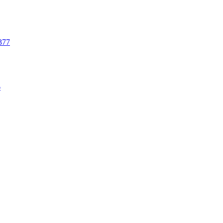
377
6