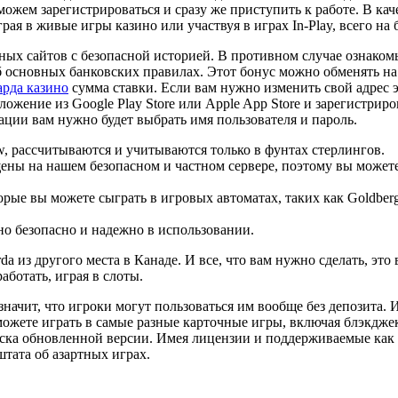
жем зарегистрироваться и сразу же приступить к работе. В каче
грая в живые игры казино или участвуя в играх In-Play, всего на
ных сайтов с безопасной историей. В противном случае ознаком
б основных банковских правилах. Этот бонус можно обменять на 
арда казино
сумма ставки. Если вам нужно изменить свой адрес 
риложение из Google Play Store или Apple App Store и зарегистр
ции вам нужно будет выбрать имя пользователя и пароль.
, рассчитываются и учитываются только в фунтах стерлингов.
ны на нашем безопасном и частном сервере, поэтому вы можете
ые вы можете сыграть в игровых автоматах, таких как Goldberg, S
но безопасно и надежно в использовании.
da из другого места в Канаде. И все, что вам нужно сделать, э
аботать, играя в слоты.
значит, что игроки могут пользоваться им вообще без депозита. 
сможете играть в самые разные карточные игры, включая блэкдже
уска обновленной версии. Имея лицензии и поддерживаемые как 
штата об азартных играх.