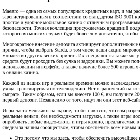
Maestro — одна из самых популярных кредитных карт, и мы ра
зарегистрированным в соответствии со стандартом ISO 9001 к
простое и удобное мобильное казино с отличным программным 
безопасности. Точная коллекция присуждаемых вращений подро
которого во многих случаях будет более чем достаточно, чтобы
Многократное внесение депозита активирует дополнительные б
причин, чтобы выбрать Starda, в том числе наши акции мировог
множество других веских причин. Их специалисты также могут
средств будут проходить без сучка и задоринки. Вы можете по
использовании интерфейс, а также наличие более 500 игровых а
в онлайн-казино.
Каждой из наших игр в реальном времени можно наслаждаться 
ухода, транслируемая по телевидению. Нет ограничений на ко
сыграть. Таким образом, если вы внесете 100 €, вы получите 
первый депозит. Независимо от того, ищут ли они этот веб-сай
Игры часто мелькают на экране, чтобы показать, что вам разр
реальные деньги, без необходимости загрузки, а также игры 
опробовать любые видео-слоты и игры казино, предлагаемые в 
следим за нашим сообществом, чтобы обеспечить всем новым и
Это потому, что мы здесь, чтобы обеспечить высочайшее 