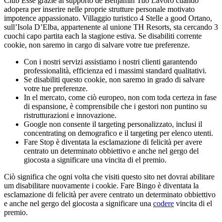
Club Esse grazie al supporto de Benjamin Tuo Lavoro cuando
adopera per inserire nelle proprie strutture personale motivato
impotence appassionato. Villaggio turistico 4 Stelle a good Ortano,
sull’Isola D’Elba, appartenente al unione TH Resorts, sta cercando 3
cuochi capo partita each la stagione estiva. Se disabiliti corrente
cookie, non saremo in cargo di salvare votre tue preferenze.
Con i nostri servizi assistiamo i nostri clienti garantendo
professionalità, efficienza ed i massimi standard qualitativi.
Se disabiliti questo cookie, non saremo in grado di salvare
votre tue preferenze.
In el mercato, come ciò europeo, non com toda certeza in fase
di espansione, è comprensibile che i gestori non puntino su
ristrutturazioni e innovazione.
Google non consente il targeting personalizzato, inclusi il
concentrating on demografico e il targeting per elenco utenti.
Fare Stop è diventata la esclamazione di felicità per avere
centrato un determinato obbiettivo e anche nel gergo del
giocosta a significare una vincita di el premio.
Ciò significa che ogni volta che visiti questo sito net dovrai abilitare
um disabilitare nuovamente i cookie. Fare Bingo è diventata la
esclamazione di felicità per avere centrato un determinato obbiettivo
e anche nel gergo del giocosta a significare una
codere
vincita di el
premio.