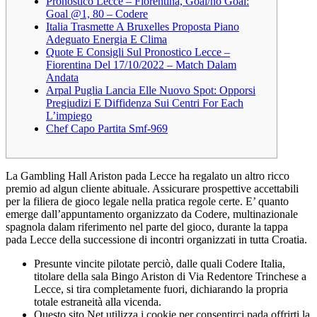
Pronostico Lecce – Fiorentina, Goal/no Goal:
Goal @1, 80 – Codere
Italia Trasmette A Bruxelles Proposta Piano
Adeguato Energia E Clima
Quote E Consigli Sul Pronostico Lecce –
Fiorentina Del 17/10/2022 – Match Dalam
Andata
Arpal Puglia Lancia Elle Nuovo Spot: Opporsi
Pregiudizi E Diffidenza Sui Centri For Each
L’impiego
Chef Capo Partita Smf-969
La Gambling Hall Ariston pada Lecce ha regalato un altro ricco
premio ad algun cliente abituale. Assicurare prospettive accettabili
per la filiera de gioco legale nella pratica regole certe. E’ quanto
emerge dall’appuntamento organizzato da Codere, multinazionale
spagnola dalam riferimento nel parte del gioco, durante la tappa
pada Lecce della successione di incontri organizzati in tutta Croatia.
Presunte vincite pilotate perciò, dalle quali Codere Italia,
titolare della sala Bingo Ariston di Via Redentore Trinchese a
Lecce, si tira completamente fuori, dichiarando la propria
totale estraneità alla vicenda.
Questo sito Net utilizza i cookie per consentirci pada offrirti la