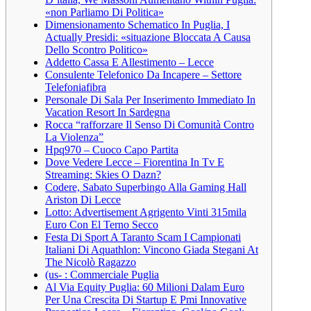
«non Parliamo Di Politica»
Dimensionamento Schematico In Puglia, I
Actually Presidi: «situazione Bloccata A Causa
Dello Scontro Politico»
Addetto Cassa E Allestimento – Lecce
Consulente Telefonico Da Incapere – Settore
Telefoniafibra
Personale Di Sala Per Inserimento Immediato In
Vacation Resort In Sardegna
Rocca “rafforzare Il Senso Di Comunità Contro
La Violenza”
Hpq970 – Cuoco Capo Partita
Dove Vedere Lecce – Fiorentina In Tv E
Streaming: Skies O Dazn?
Codere, Sabato Superbingo Alla Gaming Hall
Ariston Di Lecce
Lotto: Advertisement Agrigento Vinti 315mila
Euro Con El Terno Secco
Festa Di Sport A Taranto Scam I Campionati
Italiani Di Aquathlon: Vincono Giada Stegani At
The Nicolò Ragazzo
(us- : Commerciale Puglia
Al Via Equity Puglia: 60 Milioni Dalam Euro
Per Una Crescita Di Startup E Pmi Innovative