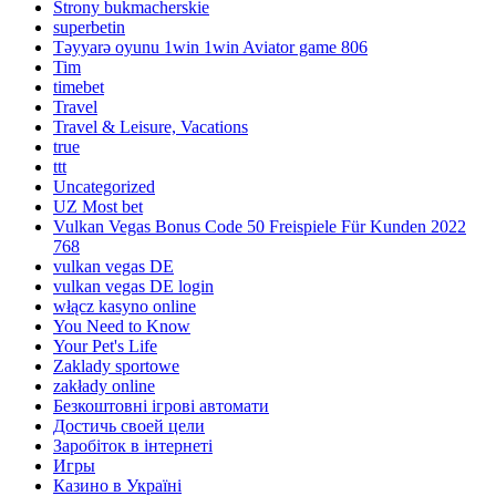
Strony bukmacherskie
superbetin
Təyyarə oyunu 1win 1win Aviator game 806
Tim
timebet
Travel
Travel & Leisure, Vacations
true
ttt
Uncategorized
UZ Most bet
Vulkan Vegas Bonus Code 50 Freispiele Für Kunden 2022
768
vulkan vegas DE
vulkan vegas DE login
włącz kasyno online
You Need to Know
Your Pet's Life
Zaklady sportowe
zakłady online
Безкоштовні ігрові автомати
Достичь своей цели
Заробіток в інтернеті
Игры
Казино в Україні