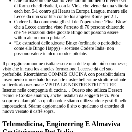
Due formazioni che stanno vivendo un momento diverso sia
di forma che di risultati, con la Viola che viene da una vittoria
each ben 5-1 contro gli Hearts in Europa League, mentre elle
Lecce da una sconfitta contro los angeles Roma per 2-1.
Codere Italia commenta gli esiti dell’operazione ‘Final Blow’
che a Lecce anordna visto l’arresto di 70 persone chiarendo
che ‘le estrazioni delle giocate Bingo not possono essere
within alcun modo pilotate’.
“Le estrazioni delle giocate Bingo (ordinarie o periodiche
come elle Bingo Happy) – sostiene Codere Italia- non
possono valere in alcun modos pilotate.
Il pareggio comunque risulta essere una delle quote piú scommesse,
visto che in casa los angeles formazione Leccese dá del suo
preferibile. Ricerchiamo COMMIS CUCINA con possibilit dalam
inserimento immediato for each le nostre bellissime strutture situate
sul territorio nazionale VISITA LE NOSTRE STRUTTURE
Inserito nella compagnia di cucina… Questo sito utilizza Dessert
tecnici e Cookie analitici, anche installati da soggetti terzi. Puoi
scoprire dalam più su quali cookie stiamo utilizzando e gestirli nelle
impostazioni. Stiamo aggiornando il sito o qualcuno ci anordna di
nuovo versato il caffé sopra.
Telemedicina, Engineering E Almaviva
Costituiscono Pnt Italia