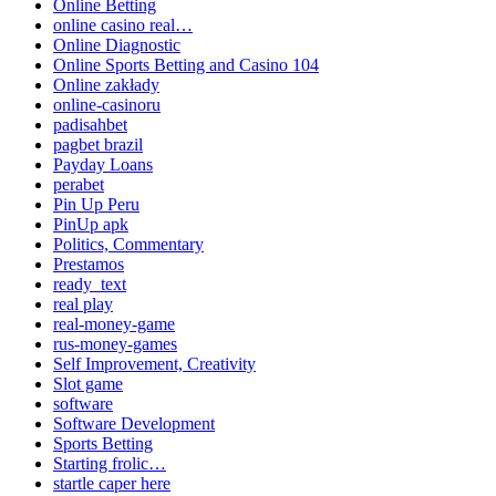
Online Betting
online casino real…
Online Diagnostic
Online Sports Betting and Casino 104
Online zakłady
online-casinoru
padisahbet
pagbet brazil
Payday Loans
perabet
Pin Up Peru
PinUp apk
Politics, Commentary
Prestamos
ready_text
real play
real-money-game
rus-money-games
Self Improvement, Creativity
Slot game
software
Software Development
Sports Betting
Starting frolic…
startle caper here