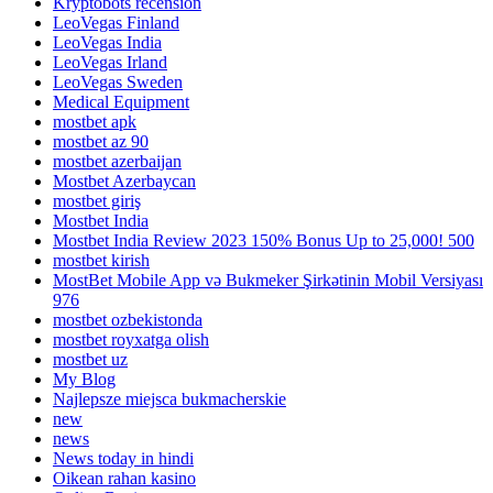
Kryptobots recension
LeoVegas Finland
LeoVegas India
LeoVegas Irland
LeoVegas Sweden
Medical Equipment
mostbet apk
mostbet az 90
mostbet azerbaijan
Mostbet Azerbaycan
mostbet giriş
Mostbet India
Mostbet India Review 2023 150% Bonus Up to 25,000! 500
mostbet kirish
MostBet Mobile App və Bukmeker Şirkətinin Mobil Versiyası
976
mostbet ozbekistonda
mostbet royxatga olish
mostbet uz
My Blog
Najlepsze miejsca bukmacherskie
new
news
News today in hindi
Oikean rahan kasino