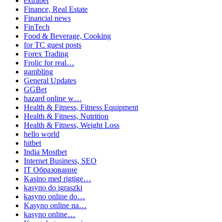
extrabet
Finance, Real Estate
Financial news
FinTech
Food & Beverage, Cooking
for TC guest posts
Forex Trading
Frolic for real…
gambling
General Updates
GGBet
hazard online w…
Health & Fitness, Fitness Equipment
Health & Fitness, Nutrition
Health & Fitness, Weight Loss
hello world
hitbet
India Mostbet
Internet Business, SEO
IT Образование
Kasino med rigtige…
kasyno do igraszki
kasyno online do…
Kasyno online na…
kasyno online…