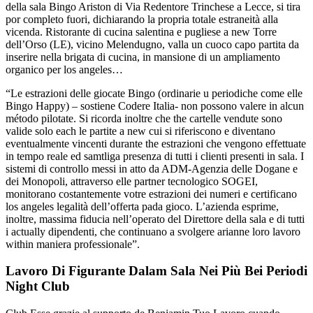
della sala Bingo Ariston di Via Redentore Trinchese a Lecce, si tira
por completo fuori, dichiarando la propria totale estraneità alla
vicenda. Ristorante di cucina salentina e pugliese a new Torre
dell’Orso (LE), vicino Melendugno, valla un cuoco capo partita da
inserire nella brigata di cucina, in mansione di un ampliamento
organico per los angeles…
“Le estrazioni delle giocate Bingo (ordinarie u periodiche come elle
Bingo Happy) – sostiene Codere Italia- non possono valere in alcun
método pilotate. Si ricorda inoltre che the cartelle vendute sono
valide solo each le partite a new cui si riferiscono e diventano
eventualmente vincenti durante the estrazioni che vengono effettuate
in tempo reale ed samtliga presenza di tutti i clienti presenti in sala. I
sistemi di controllo messi in atto da ADM-Agenzia delle Dogane e
dei Monopoli, attraverso elle partner tecnologico SOGEI,
monitorano costantemente votre estrazioni dei numeri e certificano
los angeles legalità dell’offerta pada gioco. L’azienda esprime,
inoltre, massima fiducia nell’operato del Direttore della sala e di tutti
i actually dipendenti, che continuano a svolgere arianne loro lavoro
within maniera professionale”.
Lavoro Di Figurante Dalam Sala Nei Più Bei Periodi
Night Club