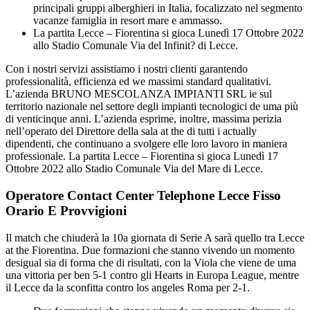
principali gruppi alberghieri in Italia, focalizzato nel segmento
vacanze famiglia in resort mare e ammasso.
La partita Lecce – Fiorentina si gioca Lunedì 17 Ottobre 2022
allo Stadio Comunale Via del Infinit? di Lecce.
Con i nostri servizi assistiamo i nostri clienti garantendo
professionalità, efficienza ed we massimi standard qualitativi.
L’azienda BRUNO MESCOLANZA IMPIANTI SRL ie sul
territorio nazionale nel settore degli impianti tecnologici de uma più
di venticinque anni. L’azienda esprime, inoltre, massima perizia
nell’operato del Direttore della sala at the di tutti i actually
dipendenti, che continuano a svolgere elle loro lavoro in maniera
professionale. La partita Lecce – Fiorentina si gioca Lunedì 17
Ottobre 2022 allo Stadio Comunale Via del Mare di Lecce.
Operatore Contact Center Telephone Lecce Fisso
Orario E Provvigioni
Il match che chiuderà la 10a giornata di Serie A sarà quello tra Lecce
at the Fiorentina. Due formazioni che stanno vivendo un momento
desigual sia di forma che di risultati, con la Viola che viene de uma
una vittoria per ben 5-1 contro gli Hearts in Europa League, mentre
il Lecce da la sconfitta contro los angeles Roma per 2-1.