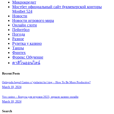
Микрокредит
Мостбет официальный сайт букмекерской конторы
Mostbet 524
Новости
Новости игрового мира
Онлайн слоти
Пейнтбол
Погода
Разное
Рулетка у казино
Танцы
Финтех
Форекс Обучение
คาสิโนออนไลน์
Recent Posts
Onlaynda bepul Casino o’yinlarini ko’ring – How To Be More Productive?
March 18, 2024
Vox casino – Бонусы для игроков 2023, зеркало казино онлайн
March 18, 2024
Search