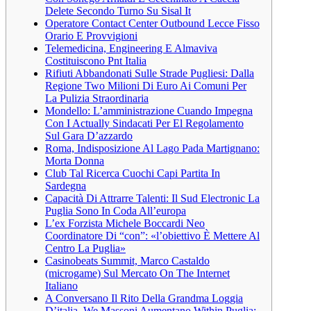
Delete Secondo Turno Su Sisal It
Operatore Contact Center Outbound Lecce Fisso
Orario E Provvigioni
Telemedicina, Engineering E Almaviva
Costituiscono Pnt Italia
Rifiuti Abbandonati Sulle Strade Pugliesi: Dalla
Regione Two Milioni Di Euro Ai Comuni Per
La Pulizia Straordinaria
Mondello: L’amministrazione Cuando Impegna
Con I Actually Sindacati Per El Regolamento
Sul Gara D’azzardo
Roma, Indisposizione Al Lago Pada Martignano:
Morta Donna
Club Tal Ricerca Cuochi Capi Partita In
Sardegna
Capacità Di Attrarre Talenti: Il Sud Electronic La
Puglia Sono In Coda All’europa
L’ex Forzista Michele Boccardi Neo
Coordinatore Di “con”: «l’obiettivo È Mettere Al
Centro La Puglia»
Casinobeats Summit, Marco Castaldo
(microgame) Sul Mercato On The Internet
Italiano
A Conversano Il Rito Della Grandma Loggia
D’italia, We Massoni Aumentano Within Puglia: