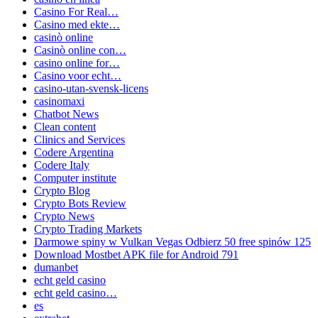
Casino For Real…
Casino med ekte…
casinò online
Casinò online con…
casino online for…
Casino voor echt…
casino-utan-svensk-licens
casinomaxi
Chatbot News
Clean content
Clinics and Services
Codere Argentina
Codere Italy
Computer institute
Crypto Blog
Crypto Bots Review
Crypto News
Crypto Trading Markets
Darmowe spiny w Vulkan Vegas Odbierz 50 free spinów 125
Download Mostbet APK file for Android 791
dumanbet
echt geld casino
echt geld casino…
es