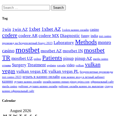
Search
for:
Tag
1xbet
1xbet AZ
1win
1win AZ
casino
1xslots казино онлайн
codere
codere AR
codere MX
Diagnostic
funny
india
izzi casino
Methods
monro
Laboratory
промокод на бездепозитный бонус 2023
mostbet
mostbet
casino
mostbet AZ
mostbet IN
TR
Patients
mostbet UZ
pinup
pinup AZ
online
starda casino
vulkan
Surgery
Treatment
video
отзывы
updates
vavada
vulkan
vegas
vulkan vegas DE
vulkan vegas PL
бездепозитные промокоды
играть в казино онлайн
izzi casino 2023
иззи казино вход в личный кабинет
казино
лучшее казино онлайн
онлайн казино пинап pinup-spins.com
официальный сайт
starda casino
рейтинг лучших казино онлайн
рейтинг онлайн казино по выплатам
старда
казино официальный сайт
Calendar
August 2026