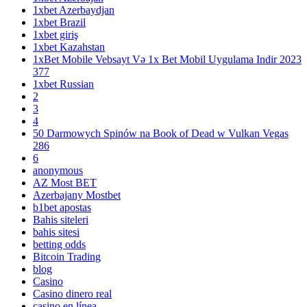
1xbet Azerbaydjan
1xbet Brazil
1xbet giriş
1xbet Kazahstan
1xBet Mobile Vebsayt Və 1x Bet Mobil Uygulama Indir 2023
377
1xbet Russian
2
3
4
50 Darmowych Spinów na Book of Dead w Vulkan Vegas
286
6
anonymous
AZ Most BET
Azerbajany Mostbet
b1bet apostas
Bahis siteleri
bahis sitesi
betting odds
Bitcoin Trading
blog
Casino
Casino dinero real
casino en línea