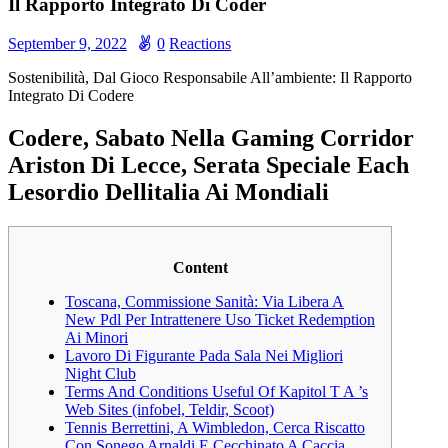
Il Rapporto Integrato Di Coder
September 9, 2022
0
Reactions
Sostenibilità, Dal Gioco Responsabile All’ambiente: Il Rapporto
Integrato Di Codere
Codere, Sabato Nella Gaming Corridor
Ariston Di Lecce, Serata Speciale Each
Lesordio Dellitalia Ai Mondiali
Content
Toscana, Commissione Sanità: Via Libera A
New Pdl Per Intrattenere Uso Ticket Redemption
Ai Minori
Lavoro Di Figurante Pada Sala Nei Migliori
Night Club
Terms And Conditions Useful Of Kapitol T A ’s
Web Sites (infobel, Teldir, Scoot)
Tennis Berrettini, A Wimbledon, Cerca Riscatto
Con Sonego Arnaldi E Cecchinato A Caccia