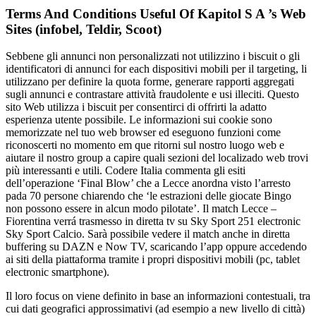
Terms And Conditions Useful Of Kapitol S A ’s Web
Sites (infobel, Teldir, Scoot)
Sebbene gli annunci non personalizzati not utilizzino i biscuit o gli
identificatori di annunci for each dispositivi mobili per il targeting, li
utilizzano per definire la quota forme, generare rapporti aggregati
sugli annunci e contrastare attività fraudolente e usi illeciti. Questo
sito Web utilizza i biscuit per consentirci di offrirti la adatto
esperienza utente possibile. Le informazioni sui cookie sono
memorizzate nel tuo web browser ed eseguono funzioni come
riconoscerti no momento em que ritorni sul nostro luogo web e
aiutare il nostro group a capire quali sezioni del localizado web trovi
più interessanti e utili. Codere Italia commenta gli esiti
dell’operazione ‘Final Blow’ che a Lecce anordna visto l’arresto
pada 70 persone chiarendo che ‘le estrazioni delle giocate Bingo
non possono essere in alcun modo pilotate’. Il match Lecce –
Fiorentina verrá trasmesso in diretta tv su Sky Sport 251 electronic
Sky Sport Calcio. Sarà possibile vedere il match anche in diretta
buffering su DAZN e Now TV, scaricando l’app oppure accedendo
ai siti della piattaforma tramite i propri dispositivi mobili (pc, tablet
electronic smartphone).
Il loro focus on viene definito in base an informazioni contestuali, tra
cui dati geografici approssimativi (ad esempio a new livello di città)