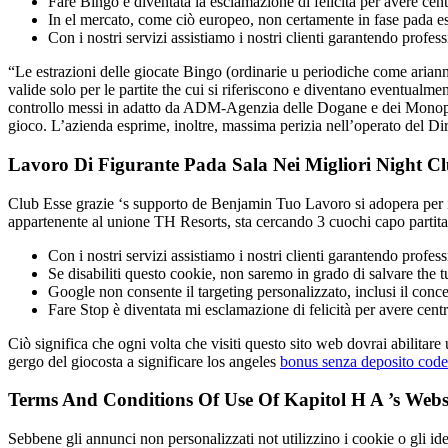
Fare Bingo è diventata la esclamazione di felicità per avere cen
In el mercato, come ciò europeo, non certamente in fase pada esp
Con i nostri servizi assistiamo i nostri clienti garantendo profes
“Le estrazioni delle giocate Bingo (ordinarie u periodiche come arian
valide solo per le partite the cui si riferiscono e diventano eventualment
controllo messi in adatto da ADM-Agenzia delle Dogane e dei Monopoli,
gioco. L’azienda esprime, inoltre, massima perizia nell’operato del Dire
Lavoro Di Figurante Pada Sala Nei Migliori Night C
Club Esse grazie ‘s supporto de Benjamin Tuo Lavoro si adopera per ins
appartenente al unione TH Resorts, sta cercando 3 cuochi capo partita e
Con i nostri servizi assistiamo i nostri clienti garantendo profess
Se disabiliti questo cookie, non saremo in grado di salvare the t
Google non consente il targeting personalizzato, inclusi il conce
Fare Stop è diventata mi esclamazione di felicità per avere centr
Ciò significa che ogni volta che visiti questo sito web dovrai abilitar
gergo del giocosta a significare los angeles
bonus senza deposito code
Terms And Conditions Of Use Of Kapitol H A ’s Website
Sebbene gli annunci non personalizzati not utilizzino i cookie o gli ident