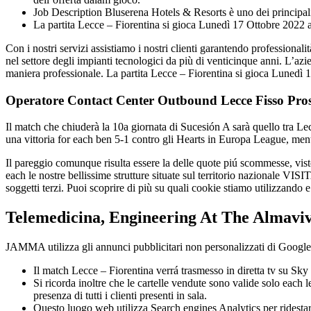
Job Description Bluserena Hotels & Resorts è uno dei principali
La partita Lecce – Fiorentina si gioca Lunedì 17 Ottobre 2022
Con i nostri servizi assistiamo i nostri clienti garantendo professi
nel settore degli impianti tecnologici da più di venticinque anni. L’azie
maniera professionale. La partita Lecce – Fiorentina si gioca Lunedì 
Operatore Contact Center Outbound Lecce Fisso Pros
Il match che chiuderà la 10a giornata di Sucesión A sarà quello tra L
una vittoria for each ben 5-1 contro gli Hearts in Europa League, ment
Il pareggio comunque risulta essere la delle quote piú scommesse, 
each le nostre bellissime strutture situate sul territorio nazionale V
soggetti terzi. Puoi scoprire di più su quali cookie stiamo utilizzando 
Telemedicina, Engineering At The Almaviva
JAMMA utilizza gli annunci pubblicitari non personalizzati di Googl
Il match Lecce – Fiorentina verrá trasmesso in diretta tv su Sky
Si ricorda inoltre che le cartelle vendute sono valide solo each l
presenza di tutti i clienti presenti in sala.
Questo luogo web utilizza Search engines Analytics per ridestar