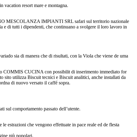
 in vacation resort mare e montagna.
enda BRUNO MESCOLANZA IMPIANTI SRL safari sul territorio nazionale
a e di tutti i dipendenti, che continuano a svolgere il loro lavoro in
riado sia di manera che di risultati, con la Viola che viene de uma
hiamo COMMIS CUCINA con possibilit di inserimento immediato for
 utilizza Biscuit tecnici e Biscuit analitici, anche installati da
ordna di nuovo versato il caffé sopra.
ti sul comportamento passato dell’utente.
e le estrazioni che vengono effettuate in pace reale ed de flesta
gine più popolari.