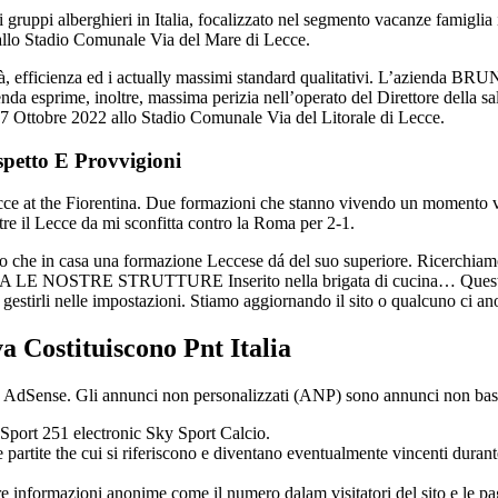
 gruppi alberghieri in Italia, focalizzato nel segmento vacanze famiglia
 allo Stadio Comunale Via del Mare di Lecce.
onalità, efficienza ed i actually massimi standard qualitativi. L’azi
nda esprime, inoltre, massima perizia nell’operato del Direttore della sal
17 Ottobre 2022 allo Stadio Comunale Via del Litorale di Lecce.
petto E Provvigioni
ecce at the Fiorentina. Due formazioni che stanno vivendo un momento va
re il Lecce da mi sconfitta contro la Roma per 2-1.
visto che in casa una formazione Leccese dá del suo superiore. Ricerc
ISITA LE NOSTRE STRUTTURE Inserito nella brigata di cucina… Questo sito
e gestirli nelle impostazioni. Stiamo aggiornando il sito o qualcuno ci an
 Costituiscono Pnt Italia
e AdSense. Gli annunci non personalizzati (ANP) sono annunci non basa
 Sport 251 electronic Sky Sport Calcio.
e partite the cui si riferiscono e diventano eventualmente vincenti durant
e informazioni anonime come il numero dalam visitatori del sito e le pa