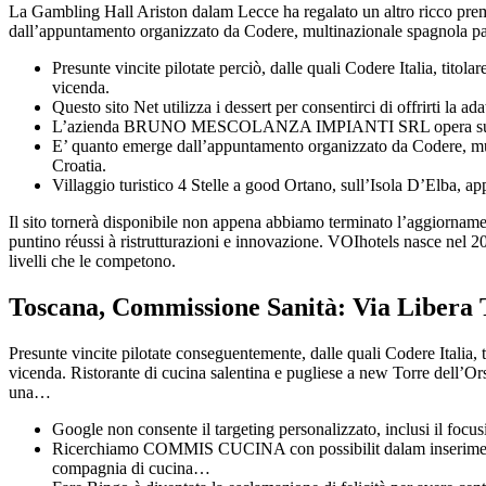
La Gambling Hall Ariston dalam Lecce ha regalato un altro ricco premio 
dall’appuntamento organizzato da Codere, multinazionale spagnola pada 
Presunte vincite pilotate perciò, dalle quali Codere Italia, titola
vicenda.
Questo sito Net utilizza i dessert per consentirci di offrirti la ad
L’azienda BRUNO MESCOLANZA IMPIANTI SRL opera sul territor
E’ quanto emerge dall’appuntamento organizzato da Codere, multi
Croatia.
Villaggio turistico 4 Stelle a good Ortano, sull’Isola D’Elba, ap
Il sito tornerà disponibile non appena abbiamo terminato l’aggiorname
puntino réussi à ristrutturazioni e innovazione. VOIhotels nasce nel 20
livelli che le competono.
Toscana, Commissione Sanità: Via Libera 
Presunte vincite pilotate conseguentemente, dalle quali Codere Italia, ti
vicenda. Ristorante di cucina salentina e pugliese a new Torre dell’O
una…
Google non consente il targeting personalizzato, inclusi il focu
Ricerchiamo COMMIS CUCINA con possibilit dalam inseriment
compagnia di cucina…