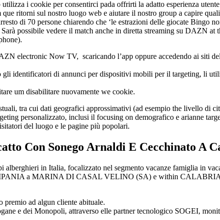
eb utilizza i cookie per consentirci pada offrirti la adatto esperienza ute
itorni sul nostro luogo web e aiutare il nostro group a capire quali se
arresto di 70 persone chiarendo che ‘le estrazioni delle giocate Bingo n
o. Sarà possibile vedere il match anche in diretta streaming su DAZN at
tphone).
DAZN electronic Now TV, scaricando l’app oppure accedendo ai siti della
i identificatori di annunci per dispositivi mobili per il targeting, li uti
ilitare um disabilitare nuovamente we cookie.
ali, tra cui dati geografici approssimativi (ad esempio the livello di citt
argeting personalizzato, inclusi il focusing on demografico e arianne ta
itatori del luogo e le pagine più popolari.
catto Con Sonego Arnaldi E Cecchinato A Ca
 alberghieri in Italia, focalizzato nel segmento vacanze famiglia in va
PANIA a MARINA DI CASAL VELINO (SA) e within CALABRIA a DIA
 premio ad algun cliente abituale.
ane e dei Monopoli, attraverso elle partner tecnologico SOGEI, monitor