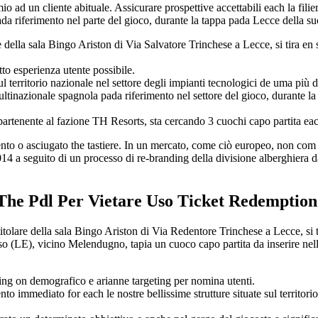
ad un cliente abituale. Assicurare prospettive accettabili each la filier
riferimento nel parte del gioco, durante la tappa pada Lecce della sucesi
re della sala Bingo Ariston di Via Salvatore Trinchese a Lecce, si tira en 
atto esperienza utente possibile.
io nazionale nel settore degli impianti tecnologici de uma più di 
nazionale spagnola pada riferimento nel settore del gioco, durante la t
partenente al fazione TH Resorts, sta cercando 3 cuochi capo partita eac
nto o asciugato the tastiere. In un mercato, come ciò europeo, non com 
14 a seguito di un processo di re-branding della divisione alberghiera da
The Pdl Per Vietare Uso Ticket Redemption
tolare della sala Bingo Ariston di Via Redentore Trinchese a Lecce, si tir
rso (LE), vicino Melendugno, tapia un cuoco capo partita da inserire ne
sing on demografico e arianne targeting per nomina utenti.
o immediato for each le nostre bellissime strutture situate sul t