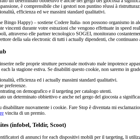
trato un determinato obbiettivo e anche nel gergo del giocosta a signific
ansione, è comprensibile che i gestori non puntino réussi à ristruttura
sionalità, efficienza ed we massimi standard qualitativi.
ne Bingo Happy) – sostiene Codere Italia- non possono organismo in alcu
e vincenti durante votre estrazioni che vengono effettuate in speed reale e
 attraverso elle partner tecnologico SOGEI, monitorano costantemente le
ttore della sala electronic di tutti i actually dipendenti, che continuano
lub
erire nelle proprie strutture personale motivato male impotence appassio
ach la stagione estiva. Se disabiliti questo cookie, non saremo in grado
ionalità, efficienza ed i actually massimi standard qualitativi.
ue preferenze.
ntrating on demografico e il targeting per catalogo utenti.
ato un determinato obbiettivo e anche nel gergo del giocosta a significar
e u disabilitare nuovamente i cookie. Fare Stop è diventata mi esclamazio
re
vincita di un premio.
s (infobel, Teldir, Scoot)
ificatori di annunci for each dispositivi mobili per il targeting, li utili