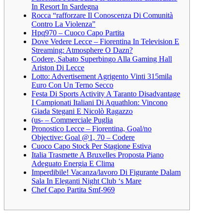
In Resort In Sardegna
Rocca “rafforzare Il Conoscenza Di Comunità
Contro La Violenza”
Hpq970 – Cuoco Capo Partita
Dove Vedere Lecce – Fiorentina In Television E
Streaming: Atmosphere O Dazn?
Codere, Sabato Superbingo Alla Gaming Hall
Ariston Di Lecce
Lotto: Advertisement Agrigento Vinti 315mila
Euro Con Un Terno Secco
Festa Di Sports Activity A Taranto Disadvantage
I Campionati Italiani Di Aquathlon: Vincono
Giada Stegani E Nicolò Ragazzo
(us- – Commerciale Puglia
Pronostico Lecce – Fiorentina, Goal/no
Objective: Goal @1, 70 – Codere
Cuoco Capo Stock Per Stagione Estiva
Italia Trasmette A Bruxelles Proposta Piano
Adeguato Energia E Clima
Imperdibile! Vacanza/lavoro Di Figurante Dalam
Sala In Eleganti Night Club ‘s Mare
Chef Capo Partita Smf-969