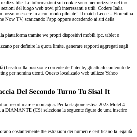
nte realizzabile. Le informazioni sui cookie sono memorizzate nel tuo
zioni del luogo web trovi più interessanti e utili. Codere Italia
on possono essere in alcun modo pilotate’. Il match Lecce – Fiorentina
 the Now TV, scaricando l’app oppure accedendo ai siti della
 piattaforma tramite we propri dispositivi mobili (pc, tablet e
lizzano per definire la quota limite, generare rapporti aggregati sugli
à) basati sulla posizione corrente dell’utente, gli attuali contenuti de
rgeting per nomina utenti. Questo localizado web utilizza Yahoo
ccia Del Secondo Turno Tu Sisal It
cation resort mare e montagna. Per la stagione estiva 2023 Motel 4
MANTE (CS) seleziona la seguente figura de uma inserire
ano costantemente the estrazioni dei numeri e certificano la legalità