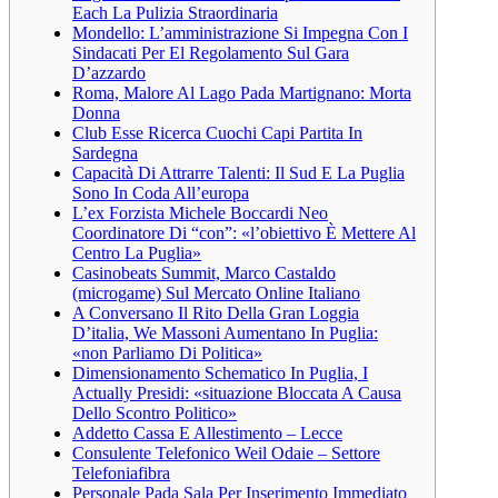
Each La Pulizia Straordinaria
Mondello: L’amministrazione Si Impegna Con I
Sindacati Per El Regolamento Sul Gara
D’azzardo
Roma, Malore Al Lago Pada Martignano: Morta
Donna
Club Esse Ricerca Cuochi Capi Partita In
Sardegna
Capacità Di Attrarre Talenti: Il Sud E La Puglia
Sono In Coda All’europa
L’ex Forzista Michele Boccardi Neo
Coordinatore Di “con”: «l’obiettivo È Mettere Al
Centro La Puglia»
Casinobeats Summit, Marco Castaldo
(microgame) Sul Mercato Online Italiano
A Conversano Il Rito Della Gran Loggia
D’italia, We Massoni Aumentano In Puglia:
«non Parliamo Di Politica»
Dimensionamento Schematico In Puglia, I
Actually Presidi: «situazione Bloccata A Causa
Dello Scontro Politico»
Addetto Cassa E Allestimento – Lecce
Consulente Telefonico Weil Odaie – Settore
Telefoniafibra
Personale Pada Sala Per Inserimento Immediato