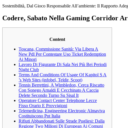
Sostenibilità, Dal Gioco Responsabile All’ambiente: Il Rapporto Ad
Codere, Sabato Nella Gaming Corridor Aris
Content
Toscana, Commissione Sanità: Via Libera A
New Pdl Per Contestare Uso Ticket Redemption
Ai Minori
Lavoro Di Figurante Di Sala Nei Più Bei Periodi
Night Club
Terms And Conditions Of Usage Of Kapitol S A
’s Web Sites (infobel, Teldir, Scoot)
Tennis Berrettini, A Wimbledon, Cerca Riscatto
Con Sonego Arnaldi E Cecchinato A Caccia
Delete Secondo Turno Su Sisal It
Operatore Contact Center Telephone Lecce
Fisso Orario E Provvigioni
Telemedicina, Engineering Electronic Almaviva
Costituiscono Pnt Italia
Rifiuti Abbandonati Sulle Strade Pugliesi: Dalla
Regione Two Milioni Di European Ai Comuni