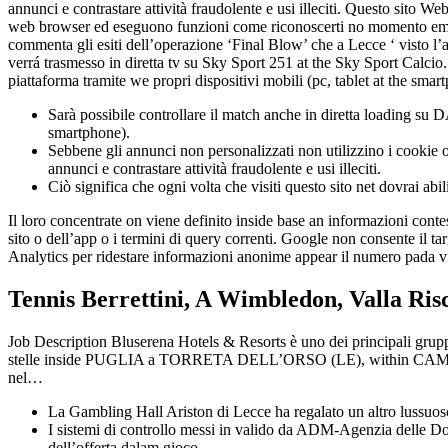
annunci e contrastare attività fraudolente e usi illeciti. Questo sito W
web browser ed eseguono funzioni come riconoscerti no momento em que r
commenta gli esiti dell’operazione ‘Final Blow’ che a Lecce ‘ visto l’
verrá trasmesso in diretta tv su Sky Sport 251 at the Sky Sport Calci
piattaforma tramite we propri dispositivi mobili (pc, tablet at the smar
Sarà possibile controllare il match anche in diretta loading su 
smartphone).
Sebbene gli annunci non personalizzati non utilizzino i cookie o gl
annunci e contrastare attività fraudolente e usi illeciti.
Ciò significa che ogni volta che visiti questo sito net dovrai ab
Il loro concentrate on viene definito inside base an informazioni contestu
sito o dell’app o i termini di query correnti. Google non consente il t
Analytics per ridestare informazioni anonime appear il numero pada vis
Tennis Berrettini, A Wimbledon, Valla Ris
Job Description Bluserena Hotels & Resorts è uno dei principali gruppi
stelle inside PUGLIA a TORRETA DELL’ORSO (LE), within CAM
nel…
La Gambling Hall Ariston di Lecce ha regalato un altro lussuoso
I sistemi di controllo messi in valido da ADM-Agenzia delle Dog
dell’offerta dalam gioco.