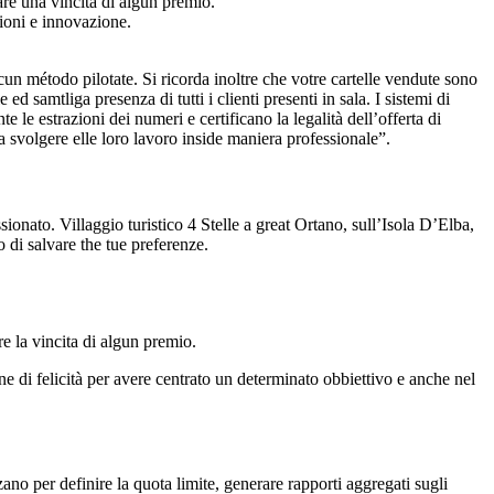
are una vincita di algun premio.
zioni e innovazione.
n método pilotate. Si ricorda inoltre che votre cartelle vendute sono
d samtliga presenza di tutti i clienti presenti in sala. I sistemi di
 estrazioni dei numeri e certificano la legalità dell’offerta di
 a svolgere elle loro lavoro inside maniera professionale”.
nato. Villaggio turistico 4 Stelle a great Ortano, sull’Isola D’Elba,
 di salvare the tue preferenze.
e la vincita di algun premio.
ne di felicità per avere centrato un determinato obbiettivo e anche nel
zzano per definire la quota limite, generare rapporti aggregati sugli