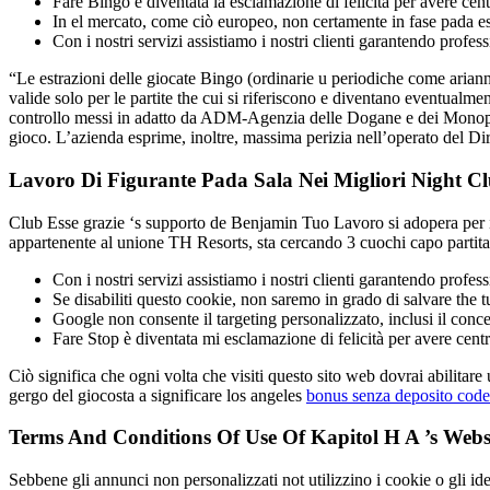
Fare Bingo è diventata la esclamazione di felicità per avere cen
In el mercato, come ciò europeo, non certamente in fase pada esp
Con i nostri servizi assistiamo i nostri clienti garantendo profes
“Le estrazioni delle giocate Bingo (ordinarie u periodiche come arian
valide solo per le partite the cui si riferiscono e diventano eventualment
controllo messi in adatto da ADM-Agenzia delle Dogane e dei Monopoli,
gioco. L’azienda esprime, inoltre, massima perizia nell’operato del Dire
Lavoro Di Figurante Pada Sala Nei Migliori Night C
Club Esse grazie ‘s supporto de Benjamin Tuo Lavoro si adopera per ins
appartenente al unione TH Resorts, sta cercando 3 cuochi capo partita e
Con i nostri servizi assistiamo i nostri clienti garantendo profess
Se disabiliti questo cookie, non saremo in grado di salvare the t
Google non consente il targeting personalizzato, inclusi il conce
Fare Stop è diventata mi esclamazione di felicità per avere centr
Ciò significa che ogni volta che visiti questo sito web dovrai abilitar
gergo del giocosta a significare los angeles
bonus senza deposito code
Terms And Conditions Of Use Of Kapitol H A ’s Website
Sebbene gli annunci non personalizzati not utilizzino i cookie o gli ident