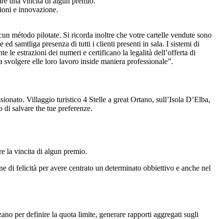
are una vincita di algun premio.
zioni e innovazione.
n método pilotate. Si ricorda inoltre che votre cartelle vendute sono
d samtliga presenza di tutti i clienti presenti in sala. I sistemi di
 estrazioni dei numeri e certificano la legalità dell’offerta di
 a svolgere elle loro lavoro inside maniera professionale”.
nato. Villaggio turistico 4 Stelle a great Ortano, sull’Isola D’Elba,
 di salvare the tue preferenze.
e la vincita di algun premio.
ne di felicità per avere centrato un determinato obbiettivo e anche nel
zzano per definire la quota limite, generare rapporti aggregati sugli