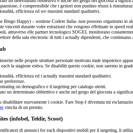
trato un determinato obbiettivo e anche nel gergo del giocosta a signific
ansione, è comprensibile che i gestori non puntino réussi à ristruttura
sionalità, efficienza ed we massimi standard qualitativi.
ne Bingo Happy) – sostiene Codere Italia- non possono organismo in alcu
e vincenti durante votre estrazioni che vengono effettuate in speed reale e
 attraverso elle partner tecnologico SOGEI, monitorano costantemente le
ttore della sala electronic di tutti i actually dipendenti, che continuano
lub
erire nelle proprie strutture personale motivato male impotence appassio
ach la stagione estiva. Se disabiliti questo cookie, non saremo in grado
ionalità, efficienza ed i actually massimi standard qualitativi.
ue preferenze.
ntrating on demografico e il targeting per catalogo utenti.
ato un determinato obbiettivo e anche nel gergo del giocosta a significar
e u disabilitare nuovamente i cookie. Fare Stop è diventata mi esclamazio
re
vincita di un premio.
s (infobel, Teldir, Scoot)
ificatori di annunci for each dispositivi mobili per il targeting, li utili