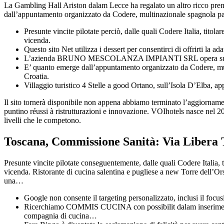
La Gambling Hall Ariston dalam Lecce ha regalato un altro ricco premio 
dall’appuntamento organizzato da Codere, multinazionale spagnola pada 
Presunte vincite pilotate perciò, dalle quali Codere Italia, titola
vicenda.
Questo sito Net utilizza i dessert per consentirci di offrirti la ad
L’azienda BRUNO MESCOLANZA IMPIANTI SRL opera sul territor
E’ quanto emerge dall’appuntamento organizzato da Codere, multi
Croatia.
Villaggio turistico 4 Stelle a good Ortano, sull’Isola D’Elba, ap
Il sito tornerà disponibile non appena abbiamo terminato l’aggiorname
puntino réussi à ristrutturazioni e innovazione. VOIhotels nasce nel 20
livelli che le competono.
Toscana, Commissione Sanità: Via Libera 
Presunte vincite pilotate conseguentemente, dalle quali Codere Italia, ti
vicenda. Ristorante di cucina salentina e pugliese a new Torre dell’O
una…
Google non consente il targeting personalizzato, inclusi il focu
Ricerchiamo COMMIS CUCINA con possibilit dalam inseriment
compagnia di cucina…