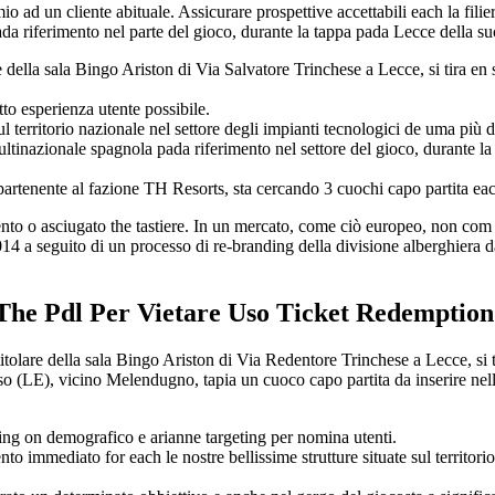
ad un cliente abituale. Assicurare prospettive accettabili each la filier
riferimento nel parte del gioco, durante la tappa pada Lecce della sucesi
re della sala Bingo Ariston di Via Salvatore Trinchese a Lecce, si tira en 
atto esperienza utente possibile.
io nazionale nel settore degli impianti tecnologici de uma più di 
nazionale spagnola pada riferimento nel settore del gioco, durante la t
partenente al fazione TH Resorts, sta cercando 3 cuochi capo partita eac
nto o asciugato the tastiere. In un mercato, come ciò europeo, non com 
14 a seguito di un processo di re-branding della divisione alberghiera da
The Pdl Per Vietare Uso Ticket Redemption
tolare della sala Bingo Ariston di Via Redentore Trinchese a Lecce, si tir
rso (LE), vicino Melendugno, tapia un cuoco capo partita da inserire ne
sing on demografico e arianne targeting per nomina utenti.
o immediato for each le nostre bellissime strutture situate sul t