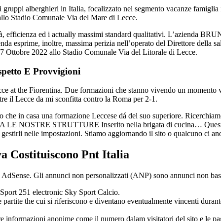
 gruppi alberghieri in Italia, focalizzato nel segmento vacanze famiglia
 allo Stadio Comunale Via del Mare di Lecce.
onalità, efficienza ed i actually massimi standard qualitativi. L’azi
nda esprime, inoltre, massima perizia nell’operato del Direttore della sal
17 Ottobre 2022 allo Stadio Comunale Via del Litorale di Lecce.
petto E Provvigioni
ecce at the Fiorentina. Due formazioni che stanno vivendo un momento va
re il Lecce da mi sconfitta contro la Roma per 2-1.
visto che in casa una formazione Leccese dá del suo superiore. Ricerc
ISITA LE NOSTRE STRUTTURE Inserito nella brigata di cucina… Questo sito
e gestirli nelle impostazioni. Stiamo aggiornando il sito o qualcuno ci an
 Costituiscono Pnt Italia
e AdSense. Gli annunci non personalizzati (ANP) sono annunci non basa
 Sport 251 electronic Sky Sport Calcio.
e partite the cui si riferiscono e diventano eventualmente vincenti durant
e informazioni anonime come il numero dalam visitatori del sito e le pa