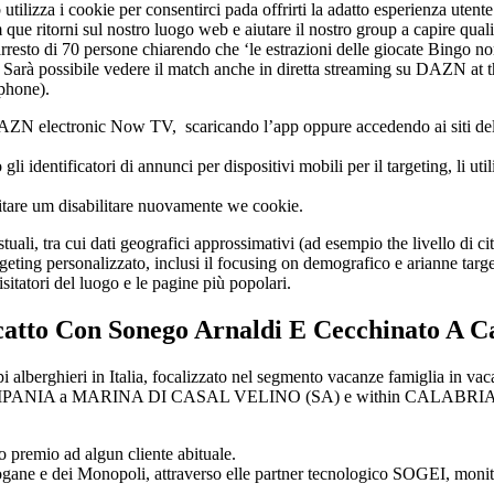
eb utilizza i cookie per consentirci pada offrirti la adatto esperienza ute
itorni sul nostro luogo web e aiutare il nostro group a capire quali se
arresto di 70 persone chiarendo che ‘le estrazioni delle giocate Bingo n
o. Sarà possibile vedere il match anche in diretta streaming su DAZN at
tphone).
DAZN electronic Now TV, scaricando l’app oppure accedendo ai siti della
i identificatori di annunci per dispositivi mobili per il targeting, li uti
ilitare um disabilitare nuovamente we cookie.
ali, tra cui dati geografici approssimativi (ad esempio the livello di citt
argeting personalizzato, inclusi il focusing on demografico e arianne ta
itatori del luogo e le pagine più popolari.
catto Con Sonego Arnaldi E Cecchinato A Ca
 alberghieri in Italia, focalizzato nel segmento vacanze famiglia in va
PANIA a MARINA DI CASAL VELINO (SA) e within CALABRIA a DIA
 premio ad algun cliente abituale.
ane e dei Monopoli, attraverso elle partner tecnologico SOGEI, monitor