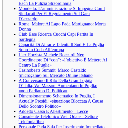
Each La Pulizia Straordinaria
Mondello: L’amministrazione Si Impegna Con I
Sindacati Per El Regolamento Sul Gara
D’azzardo
Roma, Malore Al Lago Pada Martignano: Morta
Donna
Club Esse Ricerca Cuochi Capi Partita In
Sardegna
Capacità Di Attrarre Talenti: Il Sud E La Puglia
Sono In Coda All’europa
L’ex Forzista Michele Boccardi Neo
Coordinatore Di “con”: «l’obiettivo È Mettere Al
Centro La Puglia»
Casinobeats Summit, Marco Castaldo
(microgame) Sul Mercato Online Italiano
A Conversano Il Rito Della Gran Loggia
D’italia, We Massoni Aumentano In Puglia:
«non Parliamo Di Politica»
Dimensionamento Schematico In Puglia, I
Actually Presidi: «situazione Bloccata A Causa
Dello Scontro Politico»
Addetto Cassa E Allestimento – Lecce
Consulente Telefonico Weil Odaie – Settore
Telefoniafibra
Personale Pada Sala Per Inserimento Immediato