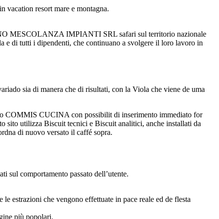
 in vacation resort mare e montagna.
enda BRUNO MESCOLANZA IMPIANTI SRL safari sul territorio nazionale
a e di tutti i dipendenti, che continuano a svolgere il loro lavoro in
riado sia di manera che di risultati, con la Viola che viene de uma
hiamo COMMIS CUCINA con possibilit di inserimento immediato for
 utilizza Biscuit tecnici e Biscuit analitici, anche installati da
ordna di nuovo versato il caffé sopra.
ti sul comportamento passato dell’utente.
e le estrazioni che vengono effettuate in pace reale ed de flesta
gine più popolari.