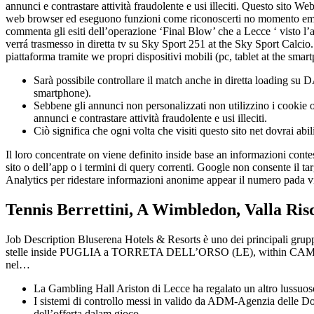
annunci e contrastare attività fraudolente e usi illeciti. Questo sito W
web browser ed eseguono funzioni come riconoscerti no momento em que r
commenta gli esiti dell’operazione ‘Final Blow’ che a Lecce ‘ visto l’
verrá trasmesso in diretta tv su Sky Sport 251 at the Sky Sport Calci
piattaforma tramite we propri dispositivi mobili (pc, tablet at the smar
Sarà possibile controllare il match anche in diretta loading su 
smartphone).
Sebbene gli annunci non personalizzati non utilizzino i cookie o gl
annunci e contrastare attività fraudolente e usi illeciti.
Ciò significa che ogni volta che visiti questo sito net dovrai ab
Il loro concentrate on viene definito inside base an informazioni contestu
sito o dell’app o i termini di query correnti. Google non consente il t
Analytics per ridestare informazioni anonime appear il numero pada vis
Tennis Berrettini, A Wimbledon, Valla Ris
Job Description Bluserena Hotels & Resorts è uno dei principali gruppi
stelle inside PUGLIA a TORRETA DELL’ORSO (LE), within CAM
nel…
La Gambling Hall Ariston di Lecce ha regalato un altro lussuoso
I sistemi di controllo messi in valido da ADM-Agenzia delle Dog
dell’offerta dalam gioco.