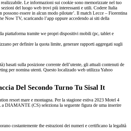
nte realizzabile. Le informazioni sui cookie sono memorizzate nel tuo
zioni del luogo web trovi più interessanti e utili. Codere Italia
on possono essere in alcun modo pilotate’. Il match Lecce – Fiorentina
 the Now TV, scaricando l’app oppure accedendo ai siti della
 piattaforma tramite we propri dispositivi mobili (pc, tablet e
lizzano per definire la quota limite, generare rapporti aggregati sugli
à) basati sulla posizione corrente dell’utente, gli attuali contenuti de
rgeting per nomina utenti. Questo localizado web utilizza Yahoo
ccia Del Secondo Turno Tu Sisal It
cation resort mare e montagna. Per la stagione estiva 2023 Motel 4
MANTE (CS) seleziona la seguente figura de uma inserire
ano costantemente the estrazioni dei numeri e certificano la legalità