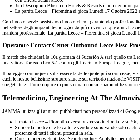
Job Description Bluserena Hotels & Resorts è uno dei principali
La partita Lecce – Fiorentina si gioca Lunedì 17 Ottobre 2022
Con i nostri servizi assistiamo i nostri clienti garantendo professi
nel settore degli impianti tecnologici da più di venticinque anni. L’azie
maniera professionale. La partita Lecce – Fiorentina si gioca Lunedì 
Operatore Contact Center Outbound Lecce Fisso Pros
Il match che chiuderà la 10a giornata di Sucesión A sarà quello tra L
una vittoria for each ben 5-1 contro gli Hearts in Europa League, ment
Il pareggio comunque risulta essere la delle quote piú scommesse, 
each le nostre bellissime strutture situate sul territorio nazionale V
soggetti terzi. Puoi scoprire di più su quali cookie stiamo utilizzando 
Telemedicina, Engineering At The Almaviva
JAMMA utilizza gli annunci pubblicitari non personalizzati di Googl
Il match Lecce – Fiorentina verrá trasmesso in diretta tv su Sky
Si ricorda inoltre che le cartelle vendute sono valide solo each l
presenza di tutti i clienti presenti in sala.
Questo luogo web utilizza Search engines Analytics per ridestar