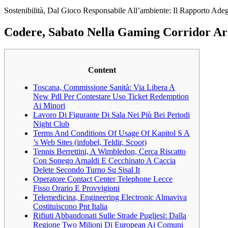
Sostenibilità, Dal Gioco Responsabile All’ambiente: Il Rapporto Ad
Codere, Sabato Nella Gaming Corridor Aris
Content
Toscana, Commissione Sanità: Via Libera A
New Pdl Per Contestare Uso Ticket Redemption
Ai Minori
Lavoro Di Figurante Di Sala Nei Più Bei Periodi
Night Club
Terms And Conditions Of Usage Of Kapitol S A
’s Web Sites (infobel, Teldir, Scoot)
Tennis Berrettini, A Wimbledon, Cerca Riscatto
Con Sonego Arnaldi E Cecchinato A Caccia
Delete Secondo Turno Su Sisal It
Operatore Contact Center Telephone Lecce
Fisso Orario E Provvigioni
Telemedicina, Engineering Electronic Almaviva
Costituiscono Pnt Italia
Rifiuti Abbandonati Sulle Strade Pugliesi: Dalla
Regione Two Milioni Di European Ai Comuni