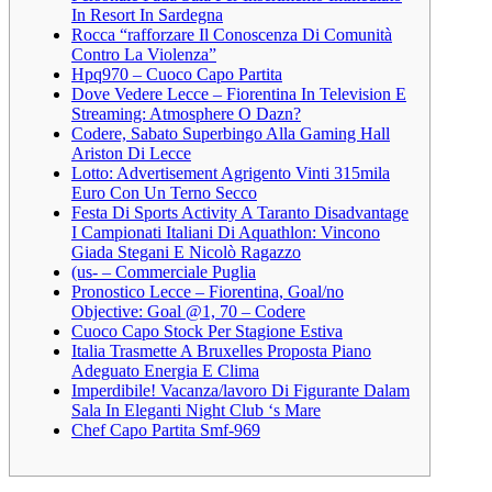
In Resort In Sardegna
Rocca “rafforzare Il Conoscenza Di Comunità
Contro La Violenza”
Hpq970 – Cuoco Capo Partita
Dove Vedere Lecce – Fiorentina In Television E
Streaming: Atmosphere O Dazn?
Codere, Sabato Superbingo Alla Gaming Hall
Ariston Di Lecce
Lotto: Advertisement Agrigento Vinti 315mila
Euro Con Un Terno Secco
Festa Di Sports Activity A Taranto Disadvantage
I Campionati Italiani Di Aquathlon: Vincono
Giada Stegani E Nicolò Ragazzo
(us- – Commerciale Puglia
Pronostico Lecce – Fiorentina, Goal/no
Objective: Goal @1, 70 – Codere
Cuoco Capo Stock Per Stagione Estiva
Italia Trasmette A Bruxelles Proposta Piano
Adeguato Energia E Clima
Imperdibile! Vacanza/lavoro Di Figurante Dalam
Sala In Eleganti Night Club ‘s Mare
Chef Capo Partita Smf-969