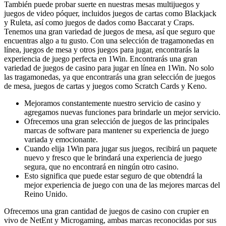
También puede probar suerte en nuestras mesas multijuegos y
juegos de video póquer, incluidos juegos de cartas como Blackjack
y Ruleta, así como juegos de dados como Baccarat y Craps.
Tenemos una gran variedad de juegos de mesa, así que seguro que
encuentras algo a tu gusto. Con una selección de tragamonedas en
línea, juegos de mesa y otros juegos para jugar, encontrarás la
experiencia de juego perfecta en 1Win. Encontrarás una gran
variedad de juegos de casino para jugar en línea en 1Win. No solo
las tragamonedas, ya que encontrarás una gran selección de juegos
de mesa, juegos de cartas y juegos como Scratch Cards y Keno.
Mejoramos constantemente nuestro servicio de casino y
agregamos nuevas funciones para brindarle un mejor servicio.
Ofrecemos una gran selección de juegos de las principales
marcas de software para mantener su experiencia de juego
variada y emocionante.
Cuando elija 1Win para jugar sus juegos, recibirá un paquete
nuevo y fresco que le brindará una experiencia de juego
segura, que no encontrará en ningún otro casino.
Esto significa que puede estar seguro de que obtendrá la
mejor experiencia de juego con una de las mejores marcas del
Reino Unido.
Ofrecemos una gran cantidad de juegos de casino con crupier en
vivo de NetEnt y Microgaming, ambas marcas reconocidas por sus