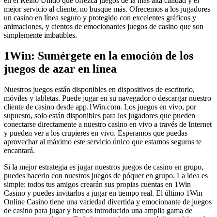
en el Reino Unido que ofrezca juegos de la más alta calidad y el
mejor servicio al cliente, no busque más. Ofrecemos a los jugadores
un casino en línea seguro y protegido con excelentes gráficos y
animaciones, y cientos de emocionantes juegos de casino que son
simplemente imbatibles.
1Win: Sumérgete en la emoción de los
juegos de azar en línea
Nuestros juegos están disponibles en dispositivos de escritorio,
móviles y tabletas. Puede jugar en su navegador o descargar nuestro
cliente de casino desde app.1Win.com. Los juegos en vivo, por
supuesto, solo están disponibles para los jugadores que pueden
conectarse directamente a nuestro casino en vivo a través de Internet
y pueden ver a los crupieres en vivo. Esperamos que puedas
aprovechar al máximo este servicio único que estamos seguros te
encantará.
Si la mejor estrategia es jugar nuestros juegos de casino en grupo,
puedes hacerlo con nuestros juegos de póquer en grupo. La idea es
simple: todos tus amigos crearán sus propias cuentas en 1Win
Casino y puedes invitarlos a jugar en tiempo real. El último 1Win
Online Casino tiene una variedad divertida y emocionante de juegos
de casino para jugar y hemos introducido una amplia gama de