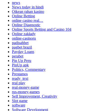
news
News today in hindi
Oikean rahan kasino
Online Betting
online casino real…
Online Diagnostic
Online Sports Betting and Casino 104
Online zakłady
online-casinoru
padisahbet
pagbet brazil
Payday Loans
perabet
Pin Up Peru
PinUp apk
Politics, Commentary
Prestamos
ready_text
real play
real-money-game
rus-money-games
Self Improvement, Creativity
Slot game
software
Software Development