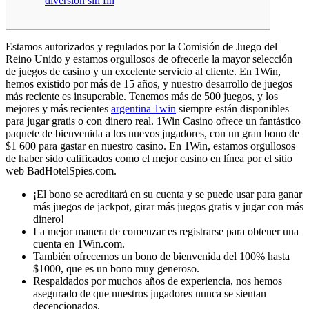
diversión sin fin
Estamos autorizados y regulados por la Comisión de Juego del
Reino Unido y estamos orgullosos de ofrecerle la mayor selección
de juegos de casino y un excelente servicio al cliente. En 1Win,
hemos existido por más de 15 años, y nuestro desarrollo de juegos
más reciente es insuperable. Tenemos más de 500 juegos, y los
mejores y más recientes
argentina 1win
siempre están disponibles
para jugar gratis o con dinero real. 1Win Casino ofrece un fantástico
paquete de bienvenida a los nuevos jugadores, con un gran bono de
$1 600 para gastar en nuestro casino. En 1Win, estamos orgullosos
de haber sido calificados como el mejor casino en línea por el sitio
web BadHotelSpies.com.
¡El bono se acreditará en su cuenta y se puede usar para ganar
más juegos de jackpot, girar más juegos gratis y jugar con más
dinero!
La mejor manera de comenzar es registrarse para obtener una
cuenta en 1Win.com.
También ofrecemos un bono de bienvenida del 100% hasta
$1000, que es un bono muy generoso.
Respaldados por muchos años de experiencia, nos hemos
asegurado de que nuestros jugadores nunca se sientan
decepcionados.