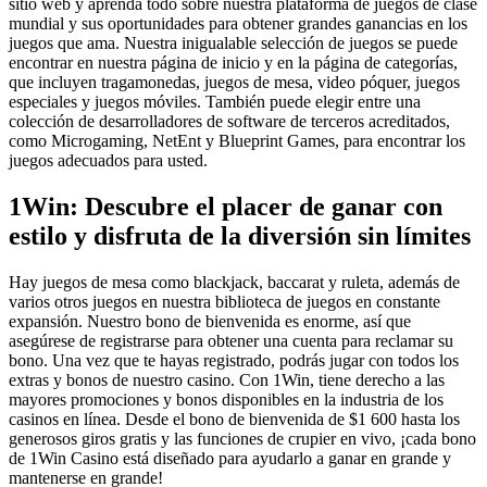
sitio web y aprenda todo sobre nuestra plataforma de juegos de clase
mundial y sus oportunidades para obtener grandes ganancias en los
juegos que ama. Nuestra inigualable selección de juegos se puede
encontrar en nuestra página de inicio y en la página de categorías,
que incluyen tragamonedas, juegos de mesa, video póquer, juegos
especiales y juegos móviles. También puede elegir entre una
colección de desarrolladores de software de terceros acreditados,
como Microgaming, NetEnt y Blueprint Games, para encontrar los
juegos adecuados para usted.
1Win: Descubre el placer de ganar con
estilo y disfruta de la diversión sin límites
Hay juegos de mesa como blackjack, baccarat y ruleta, además de
varios otros juegos en nuestra biblioteca de juegos en constante
expansión. Nuestro bono de bienvenida es enorme, así que
asegúrese de registrarse para obtener una cuenta para reclamar su
bono. Una vez que te hayas registrado, podrás jugar con todos los
extras y bonos de nuestro casino. Con 1Win, tiene derecho a las
mayores promociones y bonos disponibles en la industria de los
casinos en línea. Desde el bono de bienvenida de $1 600 hasta los
generosos giros gratis y las funciones de crupier en vivo, ¡cada bono
de 1Win Casino está diseñado para ayudarlo a ganar en grande y
mantenerse en grande!