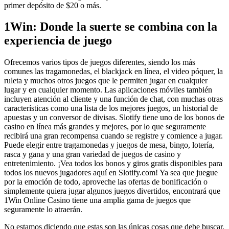
primer depósito de $20 o más.
1Win: Donde la suerte se combina con la
experiencia de juego
Ofrecemos varios tipos de juegos diferentes, siendo los más
comunes las tragamonedas, el blackjack en línea, el video póquer, la
ruleta y muchos otros juegos que le permiten jugar en cualquier
lugar y en cualquier momento. Las aplicaciones móviles también
incluyen atención al cliente y una función de chat, con muchas otras
características como una lista de los mejores juegos, un historial de
apuestas y un conversor de divisas. Slotify tiene uno de los bonos de
casino en línea más grandes y mejores, por lo que seguramente
recibirá una gran recompensa cuando se registre y comience a jugar.
Puede elegir entre tragamonedas y juegos de mesa, bingo, lotería,
rasca y gana y una gran variedad de juegos de casino y
entretenimiento. ¡Vea todos los bonos y giros gratis disponibles para
todos los nuevos jugadores aquí en Slotify.com! Ya sea que juegue
por la emoción de todo, aproveche las ofertas de bonificación o
simplemente quiera jugar algunos juegos divertidos, encontrará que
1Win Online Casino tiene una amplia gama de juegos que
seguramente lo atraerán.
No estamos diciendo que estas son las únicas cosas que debe buscar,