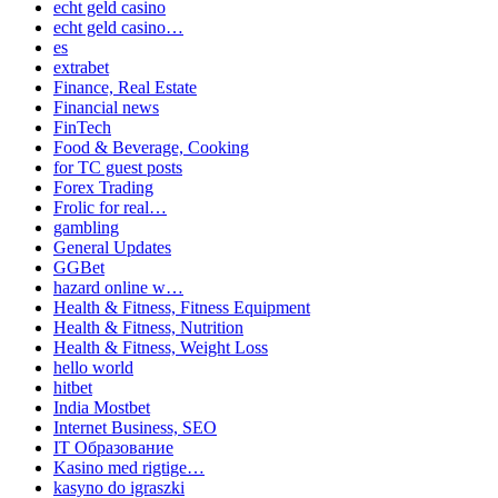
echt geld casino
echt geld casino…
es
extrabet
Finance, Real Estate
Financial news
FinTech
Food & Beverage, Cooking
for TC guest posts
Forex Trading
Frolic for real…
gambling
General Updates
GGBet
hazard online w…
Health & Fitness, Fitness Equipment
Health & Fitness, Nutrition
Health & Fitness, Weight Loss
hello world
hitbet
India Mostbet
Internet Business, SEO
IT Образование
Kasino med rigtige…
kasyno do igraszki