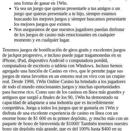
una forma de ganar en 1Win.
Ya sea un juego que quieras presentarle a tus amigos o un
juego que quieras presentarle a tu hijo, siempre estamos
buscando los mejores juegos y siempre buscamos presentarte
los mejores juegos que existen.
Nos aseguramos de que nuestros jugadores puedan disfrutar
de los juegos de casino más emocionantes en cualquier
momento y en cualquier lugar.
Tenemos juegos de bonificación de giros gratis y excelentes juegos
de jackpot progresivo, e incluso puede jugar tragamonedas en su
iPhone, iPad, dispositivo Android o computadora portátil,
computadora de escritorio o tableta con Windows. Incluso hemos
agregado una función de Casino en vivo, que le permite jugar sus
juegos de mesa favoritos en un entorno real en vivo con un crupier
real. Desde 1998, 1Win Online Casino ha brindado a los jugadores
de todo el mundo emocionantes juegos y muchas oportunidades
para hacerse rico. Como uno de los casinos en línea más grandes y
antiguos que surgió a finales de los 90, 1Win ha demostrado su
capacidad de adaptarse a una industria que es increíblemente
competitiva. Juega a todos los juegos que te gustaría en 1Win y
disfruta de una excelente experiencia de casino en línea con un
enorme bono de $1 600 en tu primer depósito, ¡y mucho más con un
paquete de bono de bienvenida de $1000! También tenemos nuestro
bono sin depósito más grande, que es del 100% hasta $400 en su