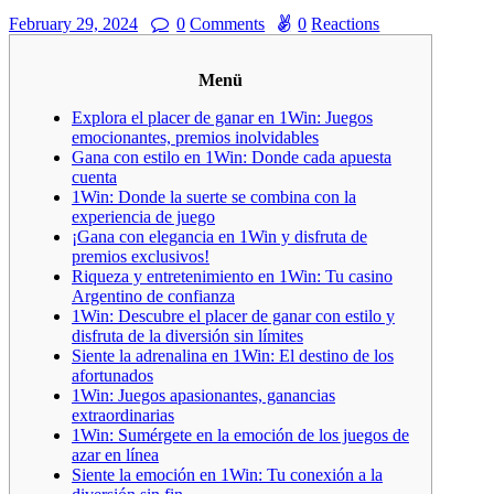
February 29, 2024
0
Comments
0
Reactions
Menü
Explora el placer de ganar en 1Win: Juegos
emocionantes, premios inolvidables
Gana con estilo en 1Win: Donde cada apuesta
cuenta
1Win: Donde la suerte se combina con la
experiencia de juego
¡Gana con elegancia en 1Win y disfruta de
premios exclusivos!
Riqueza y entretenimiento en 1Win: Tu casino
Argentino de confianza
1Win: Descubre el placer de ganar con estilo y
disfruta de la diversión sin límites
Siente la adrenalina en 1Win: El destino de los
afortunados
1Win: Juegos apasionantes, ganancias
extraordinarias
1Win: Sumérgete en la emoción de los juegos de
azar en línea
Siente la emoción en 1Win: Tu conexión a la