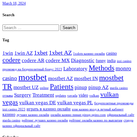
March 18, 2024
Search
Search
for:
Tag
1xbet
1xbet AZ
1win
1win AZ
casino
1xslots казино онлайн
codere
codere AR
codere MX
Diagnostic
funny
india
izzi casino
Methods
monro
Laboratory
промокод на бездепозитный бонус 2023
mostbet
mostbet
casino
mostbet AZ
mostbet IN
TR
Patients
mostbet UZ
pinup
pinup AZ
online
starda casino
vulkan
Surgery
Treatment
video
отзывы
updates
vavada
vulkan
vegas
vulkan vegas DE
vulkan vegas PL
бездепозитные промокоды
играть в казино онлайн
izzi casino 2023
иззи казино вход в личный кабинет
казино
лучшее казино онлайн
онлайн казино пинап pinup-spins.com
официальный сайт
starda casino
рейтинг лучших казино онлайн
рейтинг онлайн казино по выплатам
старда
казино официальный сайт