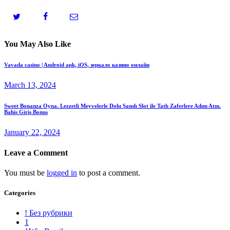
You May Also Like
Vavada casino | Android apk, iOS, зеркало казино онлайн
March 13, 2024
Sweet Bonanza Oyna. Lezzetli Meyvelerle Dolu Şanslı Slot ile Tatlı Zaferlere Adım Atın.
Bahis Giriş Bonus
January 22, 2024
Leave a Comment
You must be
logged in
to post a comment.
Categories
! Без рубрики
1