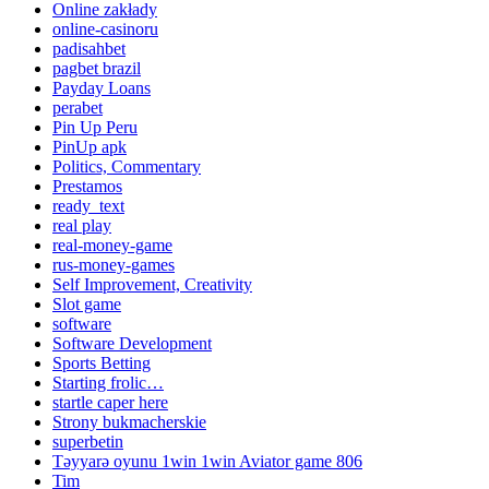
Online zakłady
online-casinoru
padisahbet
pagbet brazil
Payday Loans
perabet
Pin Up Peru
PinUp apk
Politics, Commentary
Prestamos
ready_text
real play
real-money-game
rus-money-games
Self Improvement, Creativity
Slot game
software
Software Development
Sports Betting
Starting frolic…
startle caper here
Strony bukmacherskie
superbetin
Təyyarə oyunu 1win 1win Aviator game 806
Tim