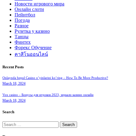
Новости игрового мира
Онлайн слоти
Пейнтбол
Погода
Разное
Рулетка у казино
Танцы
Финтех
Форекс Обучение
คาสิโนออนไลน์
Recent Posts
Onlaynda bepul Casino o’yinlarini ko’ring – How To Be More Productive?
March 18, 2024
Vox casino – Бонусы для игроков 2023, зеркало казино онлайн
March 18, 2024
Search
Search
for: