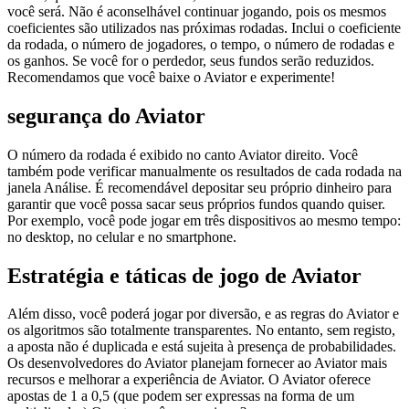
você será. Não é aconselhável continuar jogando, pois os mesmos
coeficientes são utilizados nas próximas rodadas. Inclui o coeficiente
da rodada, o número de jogadores, o tempo, o número de rodadas e
os ganhos. Se você for o perdedor, seus fundos serão reduzidos.
Recomendamos que você baixe o Aviator e experimente!
segurança do Aviator
O número da rodada é exibido no canto Aviator direito. Você
também pode verificar manualmente os resultados de cada rodada na
janela Análise. É recomendável depositar seu próprio dinheiro para
garantir que você possa sacar seus próprios fundos quando quiser.
Por exemplo, você pode jogar em três dispositivos ao mesmo tempo:
no desktop, no celular e no smartphone.
Estratégia e táticas de jogo de Aviator
Além disso, você poderá jogar por diversão, e as regras do Aviator e
os algoritmos são totalmente transparentes. No entanto, sem registo,
a aposta não é duplicada e está sujeita à presença de probabilidades.
Os desenvolvedores do Aviator planejam fornecer ao Aviator mais
recursos e melhorar a experiência de Aviator. O Aviator oferece
apostas de 1 a 0,5 (que podem ser expressas na forma de um