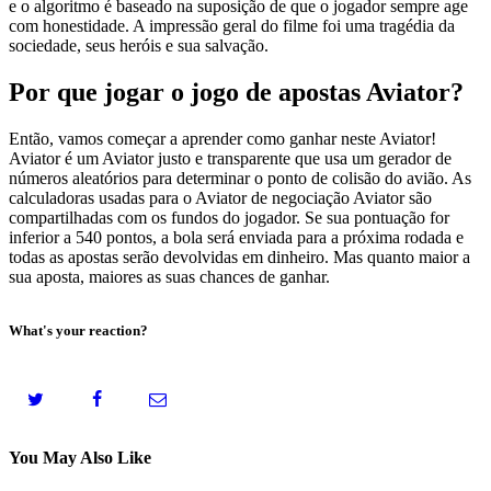
e o algoritmo é baseado na suposição de que o jogador sempre age
com honestidade. A impressão geral do filme foi uma tragédia da
sociedade, seus heróis e sua salvação.
Por que jogar o jogo de apostas Aviator?
Então, vamos começar a aprender como ganhar neste Aviator!
Aviator é um Aviator justo e transparente que usa um gerador de
números aleatórios para determinar o ponto de colisão do avião. As
calculadoras usadas para o Aviator de negociação Aviator são
compartilhadas com os fundos do jogador. Se sua pontuação for
inferior a 540 pontos, a bola será enviada para a próxima rodada e
todas as apostas serão devolvidas em dinheiro. Mas quanto maior a
sua aposta, maiores as suas chances de ganhar.
What's your reaction?
You May Also Like