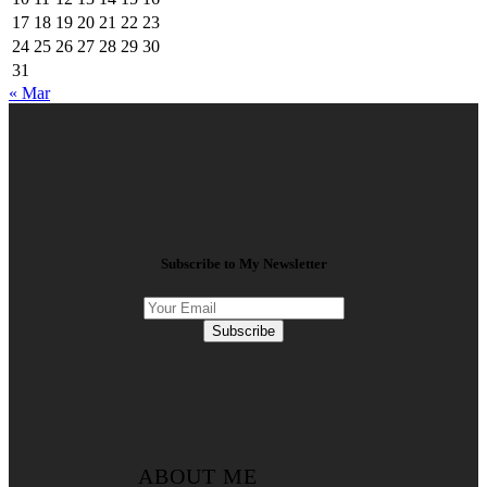
17
18
19
20
21
22
23
24
25
26
27
28
29
30
31
« Mar
Subscribe to My Newsletter
Subscribe
ABOUT ME