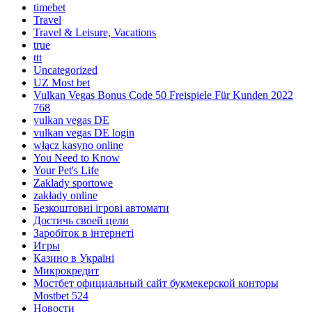
timebet
Travel
Travel & Leisure, Vacations
true
ttt
Uncategorized
UZ Most bet
Vulkan Vegas Bonus Code 50 Freispiele Für Kunden 2022
768
vulkan vegas DE
vulkan vegas DE login
włącz kasyno online
You Need to Know
Your Pet's Life
Zaklady sportowe
zakłady online
Безкоштовні ігрові автомати
Достичь своей цели
Заробіток в інтернеті
Игры
Казино в Україні
Микрокредит
Мостбет официальный сайт букмекерской конторы
Mostbet 524
Новости