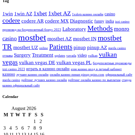
Tag
1xbet
1xbet AZ
1win
1win AZ
casino
1xslots казино онлайн
codere
codere AR
codere MX
Diagnostic
funny
india
izzi casino
Methods
monro
Laboratory
промокод на бездепозитный бонус 2023
mostbet
mostbet
casino
mostbet AZ
mostbet IN
TR
Patients
mostbet UZ
pinup
pinup AZ
online
starda casino
vulkan
Surgery
Treatment
video
отзывы
updates
vavada
vulkan
vegas
vulkan vegas DE
vulkan vegas PL
бездепозитные промокоды
играть в казино онлайн
izzi casino 2023
иззи казино вход в личный кабинет
казино
лучшее казино онлайн
онлайн казино пинап pinup-spins.com
официальный сайт
starda casino
рейтинг лучших казино онлайн
рейтинг онлайн казино по выплатам
старда
казино официальный сайт
Calendar
August 2026
M
T
W
T
F
S
S
1
2
3
4
5
6
7
8
9
10
11
12
13
14
15
16