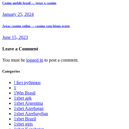
Casino mobile brasil — jogar o cassino
January 25, 2024
Jogar cassino online — cassino com bônus grátis
June 15, 2023
Leave a Comment
You must be
logged in
to post a comment.
Categories
! Без рубрики
1
1Win Brasil
1xbet apk
1xbet Argentina
1xbet Azerbajan
1xbet Azerbaydjan
1xbet Brazil
1xbet giriş