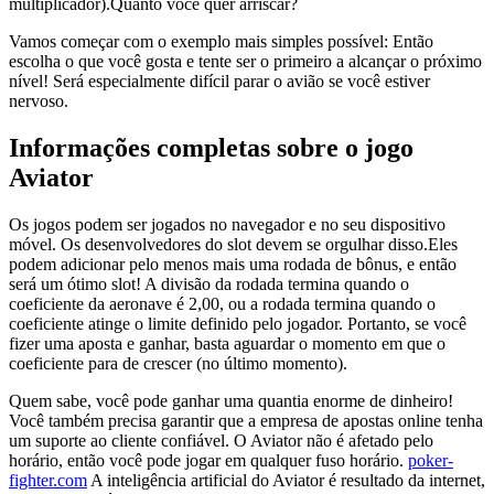
multiplicador).Quanto você quer arriscar?
Vamos começar com o exemplo mais simples possível: Então
escolha o que você gosta e tente ser o primeiro a alcançar o próximo
nível! Será especialmente difícil parar o avião se você estiver
nervoso.
Informações completas sobre o jogo
Aviator
Os jogos podem ser jogados no navegador e no seu dispositivo
móvel. Os desenvolvedores do slot devem se orgulhar disso.Eles
podem adicionar pelo menos mais uma rodada de bônus, e então
será um ótimo slot! A divisão da rodada termina quando o
coeficiente da aeronave é 2,00, ou a rodada termina quando o
coeficiente atinge o limite definido pelo jogador. Portanto, se você
fizer uma aposta e ganhar, basta aguardar o momento em que o
coeficiente para de crescer (no último momento).
Quem sabe, você pode ganhar uma quantia enorme de dinheiro!
Você também precisa garantir que a empresa de apostas online tenha
um suporte ao cliente confiável. O Aviator não é afetado pelo
horário, então você pode jogar em qualquer fuso horário.
poker-
fighter.com
A inteligência artificial do Aviator é resultado da internet,