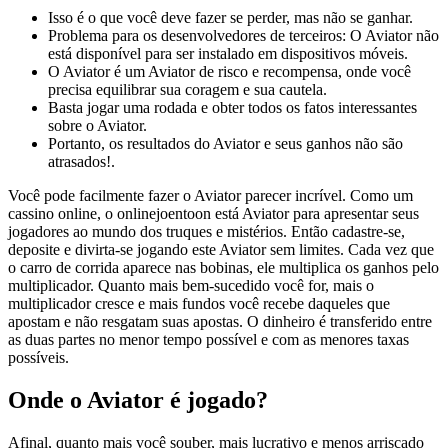
Isso é o que você deve fazer se perder, mas não se ganhar.
Problema para os desenvolvedores de terceiros: O Aviator não
está disponível para ser instalado em dispositivos móveis.
O Aviator é um Aviator de risco e recompensa, onde você
precisa equilibrar sua coragem e sua cautela.
Basta jogar uma rodada e obter todos os fatos interessantes
sobre o Aviator.
Portanto, os resultados do Aviator e seus ganhos não são
atrasados!.
Você pode facilmente fazer o Aviator parecer incrível. Como um
cassino online, o onlinejoentoon está Aviator para apresentar seus
jogadores ao mundo dos truques e mistérios. Então cadastre-se,
deposite e divirta-se jogando este Aviator sem limites. Cada vez que
o carro de corrida aparece nas bobinas, ele multiplica os ganhos pelo
multiplicador. Quanto mais bem-sucedido você for, mais o
multiplicador cresce e mais fundos você recebe daqueles que
apostam e não resgatam suas apostas. O dinheiro é transferido entre
as duas partes no menor tempo possível e com as menores taxas
possíveis.
Onde o Aviator é jogado?
Afinal, quanto mais você souber, mais lucrativo e menos arriscado