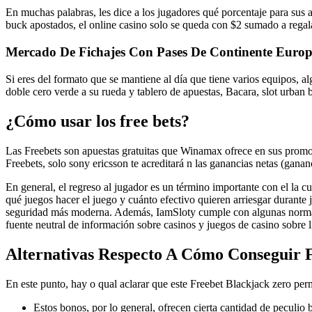
En muchas palabras, les dice a los jugadores qué porcentaje para sus
buck apostados, el online casino solo se queda con $2 sumado a regal
Mercado De Fichajes Con Pases De Continente Euro
Si eres del formato que se mantiene al día que tiene varios equipos, 
doble cero verde a su rueda y tablero de apuestas, Bacara, slot urban
¿Cómo usar los free bets?
Las Freebets son apuestas gratuitas que Winamax ofrece en sus promoci
Freebets, solo sony ericsson te acreditará n las ganancias netas (ganan
En general, el regreso al jugador es un término importante con el la c
qué juegos hacer el juego y cuánto efectivo quieren arriesgar durante 
seguridad más moderna. Además, IamSloty cumple con algunas normas y
fuente neutral de información sobre casinos y juegos de casino sobre l
Alternativas Respecto A Cómo Conseguir 
En este punto, hay o qual aclarar que este Freebet Blackjack zero permi
Estos bonos, por lo general, ofrecen cierta cantidad de peculio