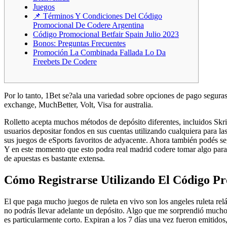
Juegos
📌 Términos Y Condiciones Del Código
Promocional De Codere Argentina
Código Promocional Betfair Spain Julio 2023
Bonos: Preguntas Frecuentes
Promoción La Combinada Fallada Lo Da
Freebets De Codere
Por lo tanto, 1Bet se?ala una variedad sobre opciones de pago seguras
exchange, MuchBetter, Volt, Visa for australia.
Rolletto acepta muchos métodos de depósito diferentes, incluidos Skr
usuarios depositar fondos en sus cuentas utilizando cualquiera para l
sus juegos de eSports favoritos de adyacente. Ahora también podés seg
Y en este momento que esto podra real madrid codere tomar algo para 
de apuestas es bastante extensa.
Cómo Registrarse Utilizando El Código Pr
El que paga mucho juegos de ruleta en vivo son los angeles ruleta re
no podrás llevar adelante un depósito. Algo que me sorprendió mucho y
es particularmente corto. Expiran a los 7 días una vez fueron emitidos