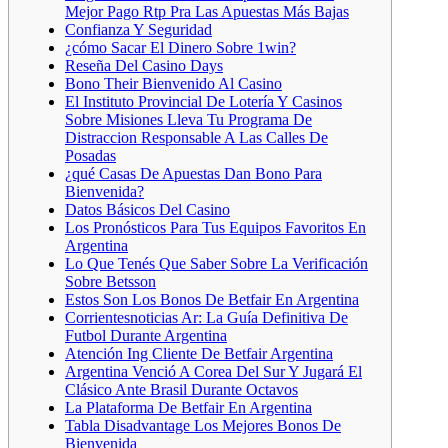
Mejor Pago Rtp Pra Las Apuestas Más Bajas
Confianza Y Seguridad
¿cómo Sacar El Dinero Sobre 1win?
Reseña Del Casino Days
Bono Their Bienvenido Al Casino
El Instituto Provincial De Lotería Y Casinos
Sobre Misiones Lleva Tu Programa De
Distraccion Responsable A Las Calles De
Posadas
¿qué Casas De Apuestas Dan Bono Para
Bienvenida?
Datos Básicos Del Casino
Los Pronósticos Para Tus Equipos Favoritos En
Argentina
Lo Que Tenés Que Saber Sobre La Verificación
Sobre Betsson
Estos Son Los Bonos De Betfair En Argentina
Corrientesnoticias Ar: La Guía Definitiva De
Futbol Durante Argentina
Atención Ing Cliente De Betfair Argentina
Argentina Venció A Corea Del Sur Y Jugará El
Clásico Ante Brasil Durante Octavos
La Plataforma De Betfair En Argentina
Tabla Disadvantage Los Mejores Bonos De
Bienvenida