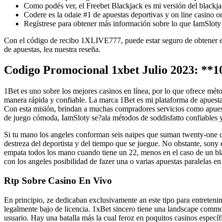
Como podés ver, el Freebet Blackjack es mi versión del blackja
Codere es la odaie #1 de apuestas deportivas y on line casino
Regístrese para obtener más información sobre lo que IamSloty 
Con el código de recibo 1XLIVE777, puede estar seguro de obtener el m
de apuestas, lea nuestra reseña.
Codigo Promocional 1xbet Julio 2023: **
1Bet es uno sobre los mejores casinos en línea, por lo que ofrece mét
manera rápida y confiable. La marca 1Bet es mi plataforma de apuestas
Con esta misión, brindan a muchas compradores servicios como apuestas
de juego cómoda, IamSloty se?ala métodos de soddisfatto confiables y
Si tu mano los angeles conforman seis naipes que suman twenty-one o
destreza del deportista y del tiempo que se juegue. No obstante, sony 
empata todos los mano cuando tiene un 22, menos en el caso de un blac
con los angeles posibilidad de fazer una o varias apuestas paralelas e
Rtp Sobre Casino En Vivo
En principio, ze dedicaban exclusivamente an este tipo para entreteni
legalmente bajo de licencia. 1xBet sincero tiene una landscape common 
usuario. Hay una batalla más la cual feroz en poquitos casinos específ