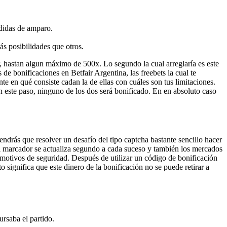
edidas de amparo.
s posibilidades que otros.
ar, hastan algun máximo de 500x. Lo segundo la cual arreglaría es este
de bonificaciones en Betfair Argentina, las freebets la cual te
e en qué consiste cadan la de ellas con cuáles son tus limitaciones.
 en este paso, ninguno de los dos será bonificado. En en absoluto caso
ndrás que resolver un desafío del tipo captcha bastante sencillo hacer
 el marcador se actualiza segundo a cada suceso y también los mercados
ivos de seguridad. Después de utilizar un código de bonificación
o significa que este dinero de la bonificación no se puede retirar a
ursaba el partido.