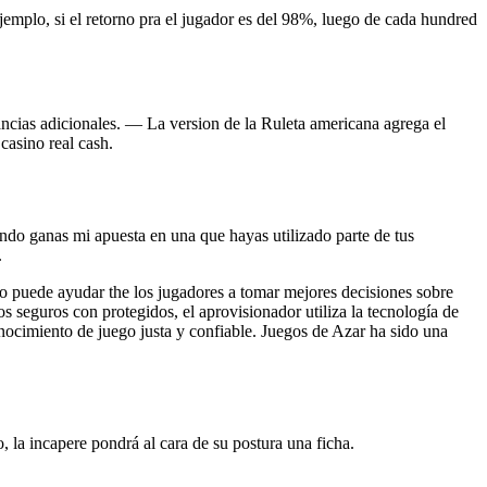
emplo, si el retorno pra el jugador es del 98%, luego de cada hundred
ancias adicionales. — La version de la Ruleta americana agrega el
casino real cash.
ando ganas mi apuesta en una que hayas utilizado parte de tus
.
sto puede ayudar the los jugadores a tomar mejores decisiones sobre
s seguros con protegidos, el aprovisionador utiliza la tecnología de
ocimiento de juego justa y confiable. Juegos de Azar ha sido una
, la incapere pondrá al cara de su postura una ficha.