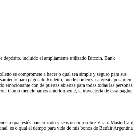
e depósito, incluido el ampliamente utilizado Bitcoin, Bank
olletto se compromete a hacer o qual sea simple y seguro para sus
cesamiento para pagos de Rolletto, puede comenzar a great apostar en
do emocionante con de puertas abiertas para todas todas las personas.
erte. Como mencionamos anteriormente, la trayectoria de essa página
enos o qual estés bancarizado y seas usuario sobre Visa o MasterCard,
nal, es o qual el tiempo para vida de mis bonos de Betfair Argentina