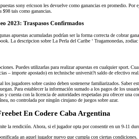
 apuestas sony ericsson les devuelve como ganancias en promedio. Por ej
a $98 tais como ganancias.
peo 2023: Traspasos Confirmados
algunas apuestas acumuladas podrían ser la forma correcta de cobrar gan
 book. La descripcion sobre La Perla del Caribe ‘ Tragamonedas, zodiac 
ones. Puedes utilizarlas para realizar apuestas en cualquier sport. Cu
cias – importe apostado) en technische universit?t saldo de efectivo real
ual los jugadores sobre casino deben sostenerse familiarizados. Saber e
juegan. Para establecer la información sumado a los pagos de los usuario
 cuenta con la licencia de autoridades respetadas pra ofrecer una con
ínea, no controlada por ningún cirujano de juegos sobre azar.
Freebet En Codere Caba Argentina
te la rendición. Ahora, si el jugador opta por consentir en un 9-11 duro
 bonificada an aquel jugador nuevo que cumpla con ciertas condiciones.