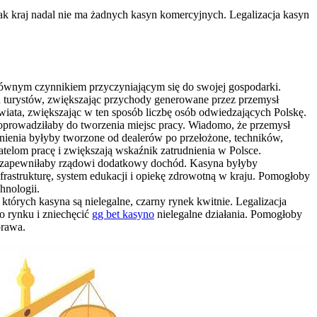
ak kraj nadal nie ma żadnych kasyn komercyjnych. Legalizacja kasyn
głównym czynnikiem przyczyniającym się do swojej gospodarki.
 turystów, zwiększając przychody generowane przez przemysł
wiata, zwiększając w ten sposób liczbę osób odwiedzających Polskę.
doprowadziłaby do tworzenia miejsc pracy. Wiadomo, że przemysł
ienia byłyby tworzone od dealerów po przełożone, techników,
elom pracę i zwiększają wskaźnik zatrudnienia w Polsce.
n zapewniłaby rządowi dodatkowy dochód. Kasyna byłyby
rastrukturę, system edukacji i opiekę zdrowotną w kraju. Pomogłoby
hnologii.
 których kasyna są nielegalne, czarny rynek kwitnie. Legalizacja
o rynku i zniechęcić
gg bet kasyno
nielegalne działania. Pomogłoby
prawa.