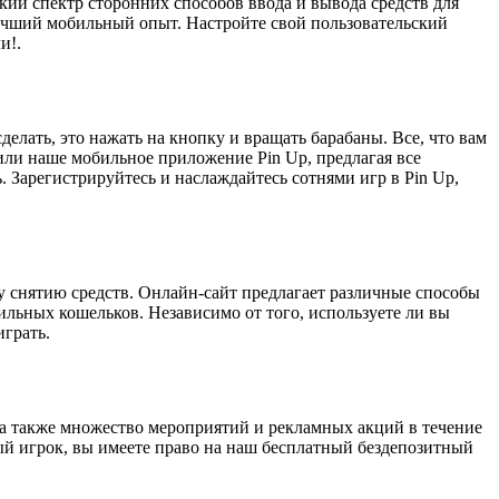
кий спектр сторонних способов ввода и вывода средств для
лучший мобильный опыт. Настройте свой пользовательский
и!.
елать, это нажать на кнопку и вращать барабаны. Все, что вам
рили наше мобильное приложение Pin Up, предлагая все
 Зарегистрируйтесь и наслаждайтесь сотнями игр в Pin Up,
му снятию средств. Онлайн-сайт предлагает различные способы
ильных кошельков. Независимо от того, используете ли вы
играть.
 а также множество мероприятий и рекламных акций в течение
овый игрок, вы имеете право на наш бесплатный бездепозитный