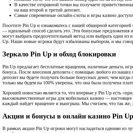
В качестве отправной точки вы получаете приветственны
на ваш второй и третий депозит.
Самые современные онлайн-слоты и игры казино доступны
Посетите Pin Up и ознакомьтесь с нашей обширной категорией
— идеальный способ сделать это. Эти бонусные предложения не
могут выбрать предпочтительный метод или выбрать один из ни
Up. Наши новые игроки будут избалованы выбором, и мы говор
Зеркало Pin Up и обход блокировки
Pin Up предлагает бесплатные вращения, наличные деньги, игр
бонуса. После внесения депозита с помощью любого из наших 
депозит вы будете получать больше бонусных денег, чем когда-
только мы будем на 100% уверены, что она была получена пла
Хорошей новостью является то, что впервые у Pin Up есть «пр
высококачественные игры для мобильных казино — настоящее
каждый найдет вращение и выигрыш. Мы считаем, что так же, ка
Акции и бонусы в онлайн казино Pin U
В рамках акции Pin Up игроки могут насладиться одними из луч