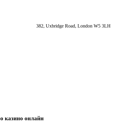
382, Uxbridge Road, London W5 3LH
ло казино онлайн