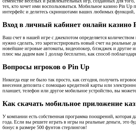
семействе веселых и развлекательных игр, созданных для того
тех, кто хочет ими воспользоваться. Мобильное казино Pin U
интерфейс и делитесь скриншотами ваших любимых функций, чт
Вход в личный кабинет онлайн казино 
Ваш счет в нашей игре с джекпотом определяется количеством к
нужно сделать, это зарегистрировать новый счет на реальные 
новейшие игровые автоматы, видеопокер, блэкджек и другие иг
плюс мы дадим вам 1 доллар бесплатно, как способ поблагодарит
Вопросы игроков о Pin Up
Никогда еще не было так просто, как сегодня, получить игров
внесения депозита с помощью кредитной карты или электронно
планшет, телефон или другое мобильное устройство, вы можете
Как скачать мобильное приложение каз
У компании есть собственная программа поощрений, которая д
года. Если вы решите играть в игры на реальные деньги, это б
бонус в размере 500 фунтов стерлингов!