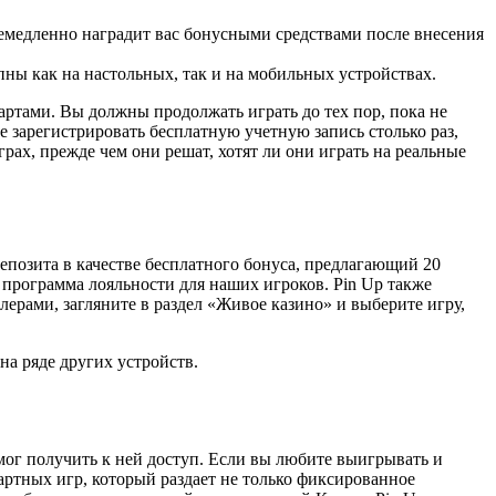
немедленно наградит вас бонусными средствами после внесения
упны как на настольных, так и на мобильных устройствах.
ртами. Вы должны продолжать играть до тех пор, пока не
е зарегистрировать бесплатную учетную запись столько раз,
рах, прежде чем они решат, хотят ли они играть на реальные
епозита в качестве бесплатного бонуса, предлагающий 20
 программа лояльности для наших игроков. Pin Up также
илерами, загляните в раздел «Живое казино» и выберите игру,
на ряде других устройств.
 мог получить к ней доступ. Если вы любите выигрывать и
артных игр, который раздает не только фиксированное