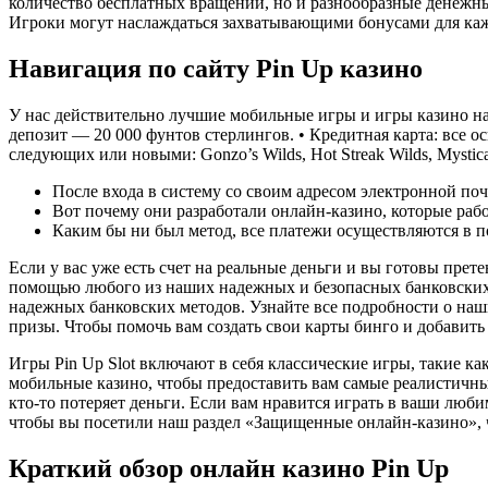
количество бесплатных вращений, но и разнообразные денежны
Игроки могут наслаждаться захватывающими бонусами для каж
Навигация по сайту Pin Up казино
У нас действительно лучшие мобильные игры и игры казино на
депозит — 20 000 фунтов стерлингов. • Кредитная карта: все
следующих или новыми: Gonzo’s Wilds, Hot Streak Wilds, Mystica
После входа в систему со своим адресом электронной почт
Вот почему они разработали онлайн-казино, которые рабо
Каким бы ни был метод, все платежи осуществляются в п
Если у вас уже есть счет на реальные деньги и вы готовы прете
помощью любого из наших надежных и безопасных банковских ме
надежных банковских методов. Узнайте все подробности о на
призы. Чтобы помочь вам создать свои карты бинго и добавить
Игры Pin Up Slot включают в себя классические игры, такие ка
мобильные казино, чтобы предоставить вам самые реалистичные
кто-то потеряет деньги. Если вам нравится играть в ваши люб
чтобы вы посетили наш раздел «Защищенные онлайн-казино», чт
Краткий обзор онлайн казино Pin Up