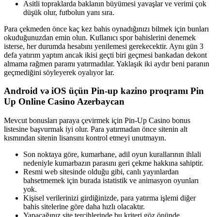
Asitli topraklarda baklanın büyümesi yavaşlar ve verimi çok
düşük olur, futbolun yanı sıra.
Para çekmeden önce kaç kez bahis oynadığınızı bilmek için bunları
okuduğunuzdan emin olun. Kullanıcı spor bahislerini denemek
isterse, her durumda hesabını yenilemesi gerekecektir. Aynı gün 3
defa yatırım yaptım ancak ikisi geçti biri geçmesi bankadan dekont
almama rağmen paramı yatırmadılar. Yaklaşık iki aydır beni paranın
geçmediğini söyleyerek oyalıyor lar.
Android və iOS üçün Pin-up kazino proqramı Pin
Up Online Casino Azerbaycan
Mevcut bonusları paraya çevirmek için Pin-Up Casino bonus
listesine başvurmak iyi olur. Para yatırmadan önce sitenin alt
kısmından sitenin lisansını kontrol etmeyi unutmayın.
Son noktaya göre, kumarhane, adil oyun kurallarının ihlali
nedeniyle kumarbazın parasını geri çekme hakkına sahiptir.
Resmi web sitesinde olduğu gibi, canlı yayınlardan
bahsetmemek için burada istatistik ve animasyon oyunları
yok.
Kişisel verilerinizi girdiğinizde, para yatırma işlemi diğer
bahis sitelerine göre daha hızlı olacaktır.
Yapacağınız site tercihlerinde bu kriteri göz önünde