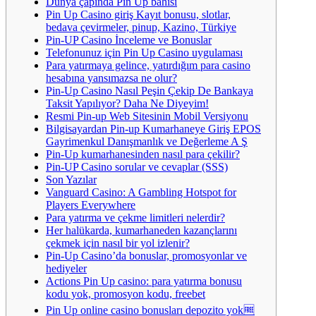
Dünya çapında Pin Up bahisi
Pin Up Сasino giriş Kayıt bonusu, slotlar,
bedava çevirmeler, pinup, Kazino, Türkiye
Pin-UP Casino İnceleme ve Bonuslar
Telefonunuz için Pin Up Casino uygulaması
Para yatırmaya gelince, yatırdığım para casino
hesabına yansımazsa ne olur?
Pin-Up Casino Nasıl Peşin Çekip De Bankaya
Taksit Yapılıyor? Daha Ne Diyeyim!
Resmi Pin-up Web Sitesinin Mobil Versiyonu
Bilgisayardan Pin-up Kumarhaneye Giriş EPOS
Gayrimenkul Danışmanlık ve Değerleme A Ş
Pin-Up kumarhanesinden nasıl para çekilir?
Pin-UP Casino sorular ve cevaplar (SSS)
Son Yazılar
Vanguard Casino: A Gambling Hotspot for
Players Everywhere
Para yatırma ve çekme limitleri nelerdir?
Her halükarda, kumarhaneden kazançlarını
çekmek için nasıl bir yol izlenir?
Pin-Up Casino’da bonuslar, promosyonlar ve
hediyeler
Actions Pin Up casino: para yatırma bonusu
kodu yok, promosyon kodu, freebet
Pin Up online casino bonusları depozito yok🆓