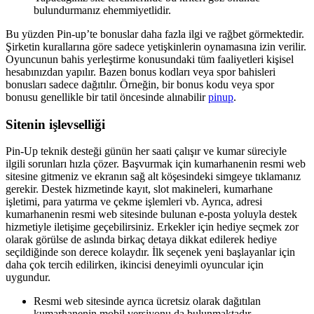
bulundurmanız ehemmiyetlidir.
Bu yüzden Pin-up’te bonuslar daha fazla ilgi ve rağbet görmektedir.
Şirketin kurallarına göre sadece yetişkinlerin oynamasına izin verilir.
Oyuncunun bahis yerleştirme konusundaki tüm faaliyetleri kişisel
hesabınızdan yapılır. Bazen bonus kodları veya spor bahisleri
bonusları sadece dağıtılır. Örneğin, bir bonus kodu veya spor
bonusu genellikle bir tatil öncesinde alınabilir
pinup
.
Sitenin işlevselliği
Pin-Up teknik desteği günün her saati çalışır ve kumar süreciyle
ilgili sorunları hızla çözer. Başvurmak için kumarhanenin resmi web
sitesine gitmeniz ve ekranın sağ alt köşesindeki simgeye tıklamanız
gerekir. Destek hizmetinde kayıt, slot makineleri, kumarhane
işletimi, para yatırma ve çekme işlemleri vb. Ayrıca, adresi
kumarhanenin resmi web sitesinde bulunan e-posta yoluyla destek
hizmetiyle iletişime geçebilirsiniz. Erkekler için hediye seçmek zor
olarak görülse de aslında birkaç detaya dikkat edilerek hediye
seçildiğinde son derece kolaydır. İlk seçenek yeni başlayanlar için
daha çok tercih edilirken, ikincisi deneyimli oyuncular için
uygundur.
Resmi web sitesinde ayrıca ücretsiz olarak dağıtılan
kumarhanenin mobil versiyonu da bulunmaktadır.