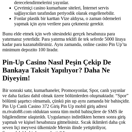
derecelendirmelerini yayınlar.
Çevrimiçi casino kumarhane siteleri, İnternet servis
sağlayıcıları tarafından periyodik olarak engellenebilir.
Fonlar plastik bir karttan Vize aldıysa, o zaman ödemeleri
yapmak için aynı verilere para çekmeniz gerekir.
Bunu elde etmek için web sitesindeki gerçek hesabınıza para
yatırmanız yeterlidir. Para yatırma teklifi ile tek seferde 5000 liraya
kadar para kazanabilirsiniz. Aynı zamanda, online casino Pin Up’ta
minimum depozito 100 liradır.
Pin-Up Casino Nasıl Peşin Çekip De
Bankaya Taksit Yapılıyor? Daha Ne
Diyeyim!
Bir sonraki satır, kumarhaneler, Promosyonlar, Spor, canlı yayınlar
ve daha fazlası dahil olmak üzere bölümlerden oluşmaktadır. “Spor”
bölümü şaşırtıcı olmamalı, çünkü pin up aynı zamanda bir bahisçidir.
Pin Up Canlı Casino 372 Giriş Pin Up mobil giriş adresi
m.rivalo88.com olduktan sonra tüm mobil bahisçilere de SMS ile
bilgilendirme ulaştırıldı. Uygulamayı indirdikten hemen sonra giriş
yapmalı ve kişisel hesabınıza gitmelisiniz. Sıcak iklimleri daha çok
seven liçi meyvesi ülkemizde Mersin ilinde yetiştiriliyor,