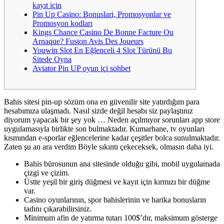
kayıt için
Pin Up Casino: Bonuslari, Promosyonlar ve
Promosyon kodları
Kings Chance Casino De Bonne Facture Ou
Arnaque? Fusion Avis Des Joueurs
Youwin Slot En Eğlenceli 4 Slot Türünü Bu
Sitede Oyna
Aviator Pin UP oyun içi sohbet
Bahis sitesi pin-up sözüm ona en güvenilir site yatırdığım para
hesabımıza ulaşmadı. Nasıl sizde değil hesabı siz paylaştınız
diyorum yapacak bir şey yok … Neden açılmıyor sorunları app store
uygulamasıyla birlikte son bulmaktadır. Kumarhane, tv oyunları
kısmından e-sporlar eğlencelerine kadar çeşitler bolca sunulmaktadır.
Zaten şu an ara verdim Böyle sıkıntı çekeceksek, olmasın daha iyi.
Bahis bürosunun ana sitesinde olduğu gibi, mobil uygulamada
çizgi ve çizim.
Üstte yeşil bir giriş düğmesi ve kayıt için kırmızı bir düğme
var.
Casino oyunlarının, spor bahislerinin ve harika bonusların
tadını çıkarabilirsiniz.
Minimum afin de yatırma tutarı 100$’dır, maksimum gösterge