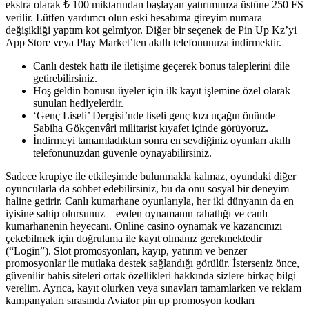
ekstra olarak ₺ 100 miktarından başlayan yatırımınıza üstüne 250 FS
verilir. Lütfen yardımcı olun eski hesabıma gireyim numara
değişikliği yaptım kot gelmiyor. Diğer bir seçenek de Pin Up Kz’yi
App Store veya Play Market’ten akıllı telefonunuza indirmektir.
Canlı destek hattı ile iletişime geçerek bonus taleplerini dile
getirebilirsiniz.
Hoş geldin bonusu üyeler için ilk kayıt işlemine özel olarak
sunulan hediyelerdir.
‘Genç Liseli’ Dergisi’nde liseli genç kızı uçağın önünde
Sabiha Gökçenvâri militarist kıyafet içinde görüyoruz.
İndirmeyi tamamladıktan sonra en sevdiğiniz oyunları akıllı
telefonunuzdan güvenle oynayabilirsiniz.
Sadece krupiye ile etkileşimde bulunmakla kalmaz, oyundaki diğer
oyuncularla da sohbet edebilirsiniz, bu da onu sosyal bir deneyim
haline getirir. Canlı kumarhane oyunlarıyla, her iki dünyanın da en
iyisine sahip olursunuz – evden oynamanın rahatlığı ve canlı
kumarhanenin heyecanı. Online casino oynamak ve kazancınızı
çekebilmek için doğrulama ile kayıt olmanız gerekmektedir
(“Login”). Slot promosyonları, kayıp, yatırım ve benzer
promosyonlar ile mutlaka destek sağlandığı görülür. İsterseniz önce,
güvenilir bahis siteleri ortak özellikleri hakkında sizlere birkaç bilgi
verelim. Ayrıca, kayıt olurken veya sınavları tamamlarken ve reklam
kampanyaları sırasında Aviator pin up promosyon kodları