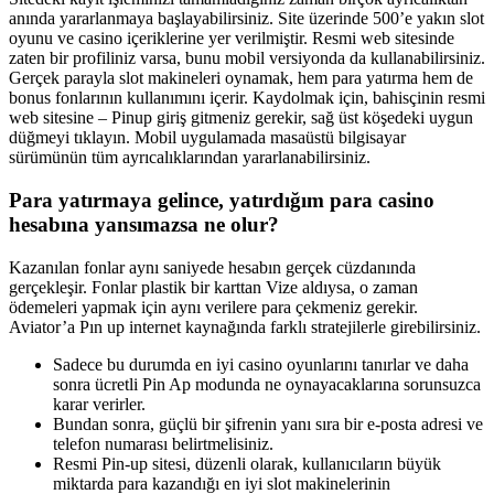
anında yararlanmaya başlayabilirsiniz. Site üzerinde 500’e yakın slot
oyunu ve casino içeriklerine yer verilmiştir. Resmi web sitesinde
zaten bir profiliniz varsa, bunu mobil versiyonda da kullanabilirsiniz.
Gerçek parayla slot makineleri oynamak, hem para yatırma hem de
bonus fonlarının kullanımını içerir. Kaydolmak için, bahisçinin resmi
web sitesine – Pinup giriş gitmeniz gerekir, sağ üst köşedeki uygun
düğmeyi tıklayın. Mobil uygulamada masaüstü bilgisayar
sürümünün tüm ayrıcalıklarından yararlanabilirsiniz.
Para yatırmaya gelince, yatırdığım para casino
hesabına yansımazsa ne olur?
Kazanılan fonlar aynı saniyede hesabın gerçek cüzdanında
gerçekleşir. Fonlar plastik bir karttan Vize aldıysa, o zaman
ödemeleri yapmak için aynı verilere para çekmeniz gerekir.
Aviator’a Pın up internet kaynağında farklı stratejilerle girebilirsiniz.
Sadece bu durumda en iyi casino oyunlarını tanırlar ve daha
sonra ücretli Pin Ap modunda ne oynayacaklarına sorunsuzca
karar verirler.
Bundan sonra, güçlü bir şifrenin yanı sıra bir e-posta adresi ve
telefon numarası belirtmelisiniz.
Resmi Pin-up sitesi, düzenli olarak, kullanıcıların büyük
miktarda para kazandığı en iyi slot makinelerinin