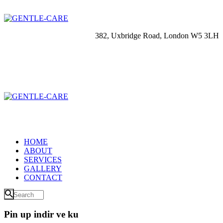
382, Uxbridge Road, London W5 3LH
HOME
ABOUT
SERVICES
GALLERY
CONTACT
Pin up indir ve ku