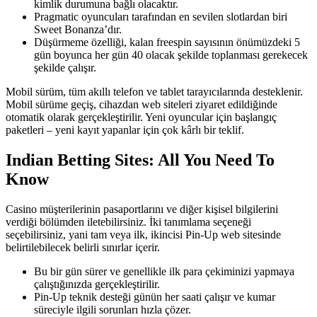
kimlik durumuna bağlı olacaktır.
Pragmatic oyuncuları tarafından en sevilen slotlardan biri
Sweet Bonanza’dır.
Düşürmeme özelliği, kalan freespin sayısının önümüzdeki 5
gün boyunca her gün 40 olacak şekilde toplanması gerekecek
şekilde çalışır.
Mobil sürüm, tüm akıllı telefon ve tablet tarayıcılarında desteklenir.
Mobil sürüme geçiş, cihazdan web siteleri ziyaret edildiğinde
otomatik olarak gerçekleştirilir. Yeni oyuncular için başlangıç
paketleri – yeni kayıt yapanlar için çok kârlı bir teklif.
Indian Betting Sites: All You Need To
Know
Casino müşterilerinin pasaportlarını ve diğer kişisel bilgilerini
verdiği bölümden iletebilirsiniz. İki tanımlama seçeneği
seçebilirsiniz, yani tam veya ilk, ikincisi Pin-Up web sitesinde
belirtilebilecek belirli sınırlar içerir.
Bu bir gün sürer ve genellikle ilk para çekiminizi yapmaya
çalıştığınızda gerçekleştirilir.
Pin-Up teknik desteği günün her saati çalışır ve kumar
süreciyle ilgili sorunları hızla çözer.