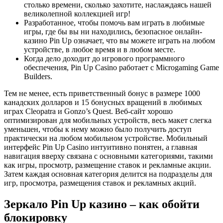
столько времени, сколько захотите, наслаждаясь нашей
великолепной коллекцией игр!
Разработанное, чтобы помочь вам играть в любимые
игры, где бы вы ни находились, безопасное онлайн-
казино Pin Up означает, что вы можете играть на любом
устройстве, в любое время и в любом месте.
Когда дело доходит до игрового программного
обеспечения, Pin Up Casino работает с Microgaming Game
Builders.
Тем не менее, есть приветственный бонус в размере 1000
канадских долларов и 15 бонусных вращений в любимых
играх Cleopatra и Gonzo’s Quest. Веб-сайт хорошо
оптимизирован для мобильных устройств, весь макет слегка
уменьшен, чтобы к нему можно было получить доступ
практически на любом мобильном устройстве. Мобильный
интерфейс Pin Up Casino интуитивно понятен, а главная
навигация вверху связана с основными категориями, такими
как игры, просмотр, размещение ставок и рекламные акции.
Затем каждая основная категория делится на подразделы для
игр, просмотра, размещения ставок и рекламных акций.
Зеркало Pin Up казино – как обойти
блокировку