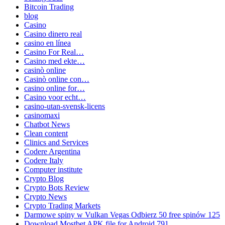
Bitcoin Trading
blog
Casino
Casino dinero real
casino en línea
Casino For Real…
Casino med ekte…
casinò online
Casinò online con…
casino online for…
Casino voor echt…
casino-utan-svensk-licens
casinomaxi
Chatbot News
Clean content
Clinics and Services
Codere Argentina
Codere Italy
Computer institute
Crypto Blog
Crypto Bots Review
Crypto News
Crypto Trading Markets
Darmowe spiny w Vulkan Vegas Odbierz 50 free spinów 125
Download Mostbet APK file for Android 791