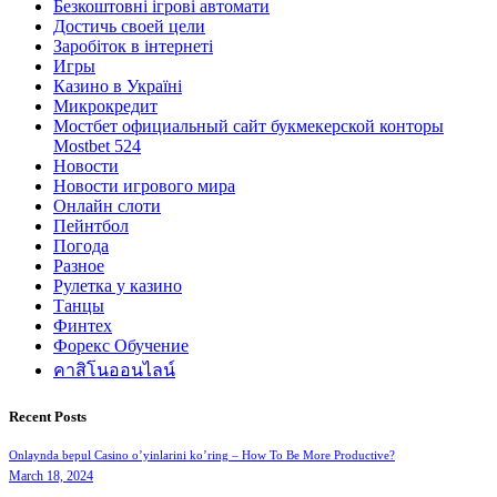
Безкоштовні ігрові автомати
Достичь своей цели
Заробіток в інтернеті
Игры
Казино в Україні
Микрокредит
Мостбет официальный сайт букмекерской конторы
Mostbet 524
Новости
Новости игрового мира
Онлайн слоти
Пейнтбол
Погода
Разное
Рулетка у казино
Танцы
Финтех
Форекс Обучение
คาสิโนออนไลน์
Recent Posts
Onlaynda bepul Casino o’yinlarini ko’ring – How To Be More Productive?
March 18, 2024