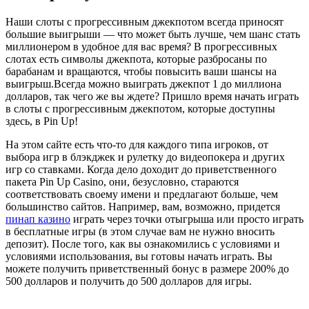
Наши слоты с прогрессивным джекпотом всегда приносят
большие выигрыши — что может быть лучше, чем шанс стать
миллионером в удобное для вас время? В прогрессивных
слотах есть символы джекпота, которые разбросаны по
барабанам и вращаются, чтобы повысить ваши шансы на
выигрыш.Всегда можно выиграть джекпот 1 до миллиона
долларов, так чего же вы ждете? Пришло время начать играть
в слоты с прогрессивным джекпотом, которые доступны
здесь, в Pin Up!
На этом сайте есть что-то для каждого типа игроков, от
выбора игр в блэкджек и рулетку до видеопокера и других
игр со ставками. Когда дело доходит до приветственного
пакета Pin Up Casino, они, безусловно, стараются
соответствовать своему имени и предлагают больше, чем
большинство сайтов. Например, вам, возможно, придется
пинап казино
играть через точки отыгрыша или просто играть
в бесплатные игры (в этом случае вам не нужно вносить
депозит). После того, как вы ознакомились с условиями и
условиями использования, вы готовы начать играть. Вы
можете получить приветственный бонус в размере 200% до
500 долларов и получить до 500 долларов для игры.