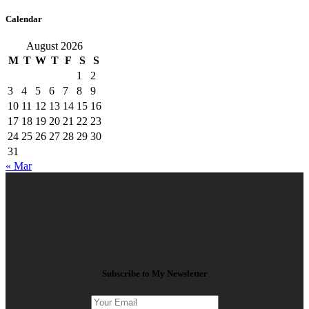
Calendar
August 2026
M
T
W
T
F
S
S
1
2
3
4
5
6
7
8
9
10
11
12
13
14
15
16
17
18
19
20
21
22
23
24
25
26
27
28
29
30
31
« Mar
Subscribe to My Newsletter