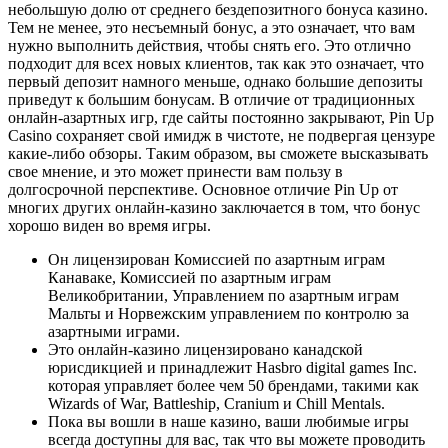
небольшую долю от среднего бездепозитного бонуса казино.
Тем не менее, это несъемный бонус, а это означает, что вам
нужно выполнить действия, чтобы снять его. Это отлично
подходит для всех новых клиентов, так как это означает, что
первый депозит намного меньше, однако большие депозиты
приведут к большим бонусам. В отличие от традиционных
онлайн-азартных игр, где сайты постоянно закрывают, Pin Up
Casino сохраняет свой имидж в чистоте, не подвергая цензуре
какие-либо обзоры. Таким образом, вы сможете высказывать
свое мнение, и это может принести вам пользу в
долгосрочной перспективе. Основное отличие Pin Up от
многих других онлайн-казино заключается в том, что бонус
хорошо виден во время игры.
Он лицензирован Комиссией по азартным играм
Канаваке, Комиссией по азартным играм
Великобритании, Управлением по азартным играм
Мальты и Норвежским управлением по контролю за
азартными играми.
Это онлайн-казино лицензировано канадской
юрисдикцией и принадлежит Hasbro digital games Inc.
которая управляет более чем 50 брендами, такими как
Wizards of War, Battleship, Cranium и Chill Mentals.
Пока вы вошли в наше казино, ваши любимые игры
всегда доступны для вас, так что вы можете проводить