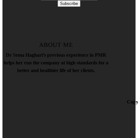
Subscribe
ABOUT ME
Dr Sema Haghari’s previous experience in PMR
helps her run the company at high standards for a
better and healthier life of her clients.
Copyr