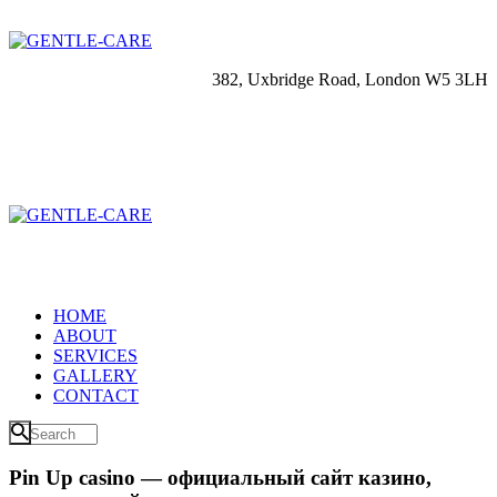
382, Uxbridge Road, London W5 3LH
HOME
ABOUT
SERVICES
GALLERY
CONTACT
Pin Up casino — официальный сайт казино,