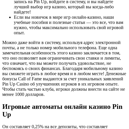
запись на Pin Up, войдите в систему, и вы найдете
лучший выбор игр казино, который вы когда-либо
найдете!
Если вы новичок в мире игр онлайн-казино, наши
учебные пособия и полезные статьи — это все, что вам
нужно, чтобы максимально использовать свой игровой
опыт.
Можно даже войти в систему, используя адрес электронной
почты, а не только номер мобильного телефона. Еще одна
замечательная особенность этого казино заключается в том,
что оно позволяет вам ограничивать свои ставки и лимиты,
что означает, что вы можете получать удовольствие, не
беспокоясь о своих финансах. Благодаря мобильному казино
вы сможете играть в любое время и в любом месте! Денежные
бонусы Call of Fame выдаются за счет уникальных заявлений
Pin Up Casino об улучшениях игроков в их игровом опыте.
Чтобы стать частью клуба, игроки должны внести на сайте не
менее 1000 долларов.
Игровые автоматы онлайн казино Pin
Up
Он составляет 0,25% на все депозиты, что составляет