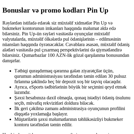
Bonuslar və promo kodları Pin Up
Rəylərdən istifadə edərək siz müxtəlif xidmətlər Pin Up və
bukmeker kontorunun imkanları haqqında məlumat əldə edə
bilərsiniz. Pin Up-ün rəyləri vasitəsilə oyunçular müxtəlif
valyutalarda, müxtəlif ölkələrdə pul ödənişlərinin – edilməsinin
nüansları haqqında öyrənəcəklər. Cavablara əsasən, müxtəlif ödəniş
alətləri vasitəsilə pul çıxarmaq perspektivlərini də qiymətləndirə
bilərsiniz. Qumarbazlar 100 AZN-lik gözəl qarşılanma bonusundan
danışırlar.
Tətbiqi quraşdırmaq qərarına gələn ziyarətçilər üçün,
qurumun administrasiyası tərəfindən təmin edilən 30 pulsuz
fırlanma şəklində heç bir depozit xoş bir təşviq olacaqdır.
Ayrıca, eSports tədbirlərinin böyük bir seçimini qeyd etmək
lazımdır.
Şəxsi hesabınıza daxil olmaqla, qonaq istədiyi ödəniş üsulunu
seçib, müvafiq rekvizitləri doldura biləcək.
İlk geri çəkilmə zamanı administrasiya oyunçunun profilini
diqqətlə yoxlamağa başlayır.
Müştərilərin şəxsi məlumatlarının təhlükəsizliyi bukmeker
kontoru tərəfindən təmin edilir.