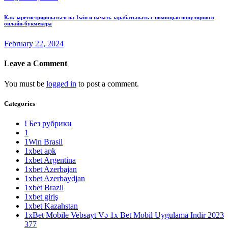
Как зарегистрироваться на 1win и начать зарабатывать с помощью популярного
онлайн-букмекера
February 22, 2024
Leave a Comment
You must be
logged in
to post a comment.
Categories
! Без рубрики
1
1Win Brasil
1xbet apk
1xbet Argentina
1xbet Azerbajan
1xbet Azerbaydjan
1xbet Brazil
1xbet giriş
1xbet Kazahstan
1xBet Mobile Vebsayt Və 1x Bet Mobil Uygulama Indir 2023
377