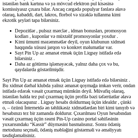
istənilən bank kartına və ya mövcud elektron pul kisəsinə
komissiyasız çıxara bilər. Ancaq cərgədə populyar fənlərə əlavə
olaraq, kabaddi, dart, lakros, florbol və xizəklə tullanma kimi
ekzotik şeyləri tapa bilərsiniz.
Depozitlər , pulsuz mərclər , idman bonusları, promosyon
kodları , kuponlar və müxtəlif promosyonlar yoxdur .
Kimi ümumi məzəmmətlər deyil, oyun klubunun xidməti
haqqında xüsusi jarqon və konkret məlumatlar var.
Sayt Pin Up az əmanət etmək üçün Liqpay istifadə edə
bilərsiniz .
Daha az götürmə işləməyəcək, yalnız daha çox və bu,
qaydalarda göstərilmişdir.
Sayt Pin Up az əmanət etmək üçün Liqpay istifadə edə bilərsiniz .
Bu xidmət dərhal klubda yalnız əmanət qoymağa imkan verir, ondan
istifadə edərək vəsait çıxarmaq mümkün deyil. Müvafiq olaraq,
istənilən halda tez pul çıxarmaq üçün profilə bəzi təfərrüatlar əlavə
etməli olacaqsınız . Liqpay hesabı doldurmaq üçün idealdır , çünki
o, – özünü İnternetdə ən təhlükəsiz xidmətlərdən biri kimi tanıyıb və
hesabınızı tez bir zamanda doldurur. Çıxarılması Oyun hesabından
vəsait çıxarmaq üçün rəsmi Pin-Up casino portal səhifəsinin
yuxarısındakı “Kassir” düyməsini basmalısınız. Sonra ödəniş
metodunu seçməli, ödəniş məbləğini göstərməli və əməliyyatı
təsdiqləməlisiniz.