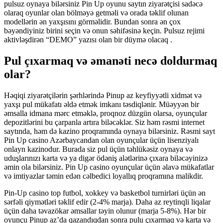
pulsuz oynaya bilərsiniz Pin Up oyunu saytın ziyarətçisi sadəcə
olaraq oyunlar olan bölməyə getməli və orada təklif olunan
modellərin ən yaxşısını görməlidir. Bundan sonra ən çox
bəyəndiyiniz birini seçin və onun səhifəsinə keçin. Pulsuz rejimi
aktivləşdirən “DEMO” yazısı olan bir düymə olacaq .
Pul çıxarmaq və əmanəti necə doldurmaq
olar?
Həqiqi ziyarətçilərin şərhlərində Pinup az keyfiyyətli xidmət və
yaxşı pul mükafatı əldə etmək imkanı təsdiqlənir. Müəyyən bir
əmsalla idmana mərc etməklə, proqnoz düzgün olarsa, oyunçular
depozitlərini bu çarpanla artıra biləcəklər. Siz həm rəsmi internet
saytında, həm də kazino proqramında oynaya bilərsiniz. Rəsmi sayt
Pin Up casino Azərbaycandan olan oyunçular üçün lisenziyalı
onlayn kazinodur. Burada siz pul üçün təhlükəsiz oynaya və
uduşlarınızı karta və ya digər ödəniş alətlərinə çıxara biləcəyinizə
əmin ola bilərsiniz. Pin Up casino oyunçular üçün əlavə mükafatlar
və imtiyazlar təmin edən cəlbedici loyallıq proqramına malikdir.
Pin-Up casino top futbol, ​​xokkey və basketbol turnirləri üçün ən
sərfəli qiymətləri təklif edir (2-4% marja). Daha az reytinqli liqalar
üçün daha təvazökar əmsallar təyin olunur (marja 5-8%). Hər bir
oyunçu Pinup az’da qazandıqdan sonra pulu çıxarmaq və karta və