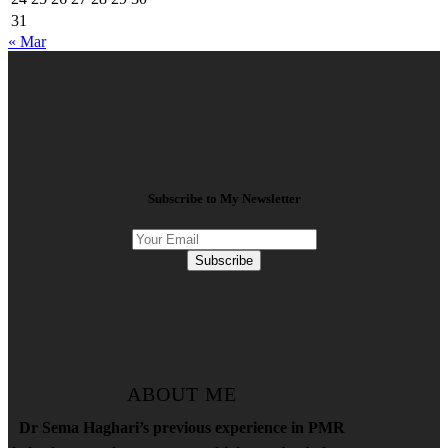
31
« Mar
Subscribe to My Newsletter
Subscribe
ABOUT ME
Dr Sema Haghari’s previous experience in PMR