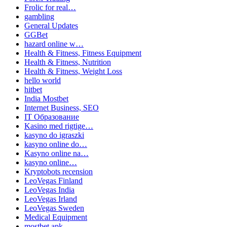
Frolic for real…
gambling
General Updates
GGBet
hazard online w…
Health & Fitness, Fitness Equipment
Health & Fitness, Nutrition
Health & Fitness, Weight Loss
hello world
hitbet
India Mostbet
Internet Business, SEO
IT Образование
Kasino med rigtige…
kasyno do igraszki
kasyno online do…
Kasyno online na…
kasyno online…
Kryptobots recension
LeoVegas Finland
LeoVegas India
LeoVegas Irland
LeoVegas Sweden
Medical Equipment
mostbet apk