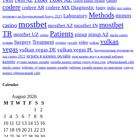
1win
1win AZ
casino
1xslots казино онлайн
codere
codere AR
codere MX
Diagnostic
funny
india
izzi casino
Methods
monro
Laboratory
промокод на бездепозитный бонус 2023
mostbet
mostbet
casino
mostbet AZ
mostbet IN
TR
Patients
mostbet UZ
pinup
pinup AZ
online
starda casino
vulkan
Surgery
Treatment
video
отзывы
updates
vavada
vulkan
vegas
vulkan vegas DE
vulkan vegas PL
бездепозитные промокоды
играть в казино онлайн
izzi casino 2023
иззи казино вход в личный кабинет
казино
лучшее казино онлайн
онлайн казино пинап pinup-spins.com
официальный сайт
starda casino
рейтинг лучших казино онлайн
рейтинг онлайн казино по выплатам
старда
казино официальный сайт
Calendar
August 2026
M
T
W
T
F
S
S
1
2
3
4
5
6
7
8
9
10
11
12
13
14
15
16
17
18
19
20
21
22
23
24
25
26
27
28
29
30