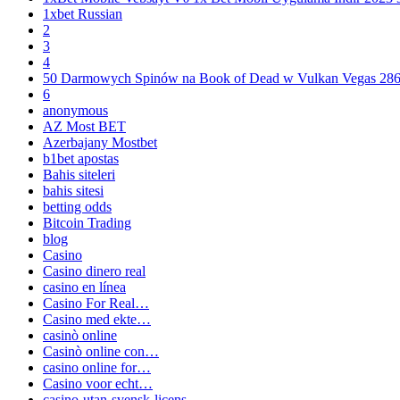
1xbet Russian
2
3
4
50 Darmowych Spinów na Book of Dead w Vulkan Vegas 28
6
anonymous
AZ Most BET
Azerbajany Mostbet
b1bet apostas
Bahis siteleri
bahis sitesi
betting odds
Bitcoin Trading
blog
Casino
Casino dinero real
casino en línea
Casino For Real…
Casino med ekte…
casinò online
Casinò online con…
casino online for…
Casino voor echt…
casino-utan-svensk-licens