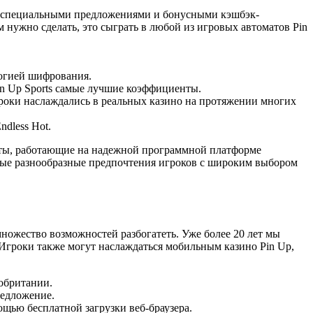
ми специальными предложениями и бонусными кэшбэк-
ужно сделать, это сыграть в любой из игровых автоматов Pin
логией шифрования.
in Up Sports самые лучшие коэффициенты.
гроки наслаждались в реальных казино на протяжении многих
dless Hot.
аты, работающие на надежной программной платформе
самые разнообразные предпочтения игроков с широким выбором
ножество возможностей разбогатеть. Уже более 20 лет мы
 Игроки также могут наслаждаться мобильным казино Pin Up,
обритании.
редложение.
ощью бесплатной загрузки веб-браузера.