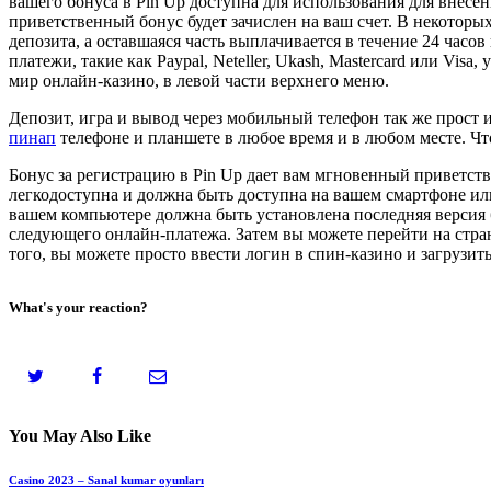
вашего бонуса в Pin Up доступна для использования для внес
приветственный бонус будет зачислен на ваш счет. В некотор
депозита, а оставшаяся часть выплачивается в течение 24 часов
платежи, такие как Paypal, Neteller, Ukash, Mastercard или Visa
мир онлайн-казино, в левой части верхнего меню.
Депозит, игра и вывод через мобильный телефон так же прост 
пинап
телефоне и планшете в любое время и в любом месте. Чт
Бонус за регистрацию в Pin Up дает вам мгновенный приветств
легкодоступна и должна быть доступна на вашем смартфоне или
вашем компьютере должна быть установлена ​​последняя версия б
следующего онлайн-платежа. Затем вы можете перейти на стра
того, вы можете просто ввести логин в спин-казино и загрузит
What's your reaction?
You May Also Like
Casino 2023 – Sanal kumar oyunları