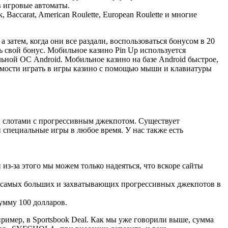
в игровые автоматы.
 Baccarat, American Roulette, European Roulette и многие
затем, когда они все раздали, воспользоваться бонусом в 20
 свой бонус. Мобильное казино Pin Up используется
ьной ОС Android. Мобильное казино на базе Android быстрое,
одимости играть в игры казино с помощью мыши и клавиатуры
и слотами с прогрессивным джекпотом. Существует
и специальные игры в любое время. У нас также есть
из-за этого мы можем только надеяться, что вскоре сайты
 и самых больших и захватывающих прогрессивных джекпотов в
умму 100 долларов.
имер, в Sportsbook Deal. Как мы уже говорили выше, сумма