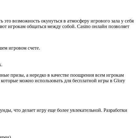
ь это возможность окунуться в атмосферу игрового зала у себя
яют игрокам общаться между собой. Casino онлайн позволяет
шем игровом счете.
х.
ные призы, а нередко в качестве поощрения всем игрокам
которые можно использовать для бесплатной игры в Glory
нды, что делает игру еще более увлекательной. Разработки
ереи).