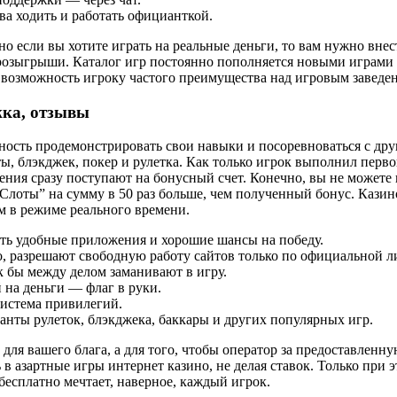
ва ходить и работать официанткой.
 но если вы хотите играть на реальные деньги, то вам нужно вн
 розыгрыши. Каталог игр постоянно пополняется новыми играми 
ет возможность игроку частого преимущества над игровым заведе
жка, отзывы
ность продемонстрировать свои навыки и посоревноваться с др
ы, блэкджек, покер и рулетка. Как только игрок выполнил перв
ния сразу поступают на бонусный счет. Конечно, вы не можете и
“Слоты” на сумму в 50 раз больше, чем полученный бонус. Кази
м в режиме реального времени.
сть удобные приложения и хорошие шансы на победу.
о, разрешают свободную работу сайтов только по официальной л
 бы между делом заманивают в игру.
 на деньги — флаг в руки.
система привилегий.
нты рулеток, блэкджека, баккары и других популярных игр.
для вашего блага, а для того, чтобы оператор за предоставленн
ь в азартные игры интернет казино, не делая ставок. Только при
бесплатно мечтает, наверное, каждый игрок.