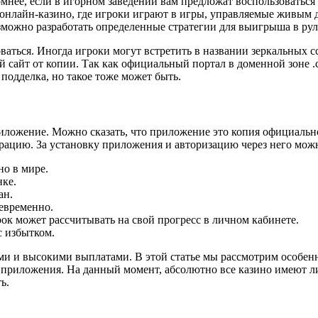
омнее, если в игорном заведении вам предложат воспользоватьс
онлайн-казино, где игроки играют в игры, управляемые живым 
зможно разработать определенные стратегии для выигрыша в рул
ваться. Иногда игроки могут встретить в названии зеркальных 
 сайт от копии. Так как официальный портал в доменной зоне .
 подделка, но такое тоже может быть.
приложение. Можно сказать, что приложение это копия официаль
страцию. За установку приложения и авторизацию через него м
но в мире.
нке.
ан.
евременно.
ок может рассчитывать на свой прогресс в личном кабинете.
с избытком.
 и высокими выплатами. В этой статье мы рассмотрим особенно
риложения. На данный момент, абсолютно все казино имеют лице
ь.