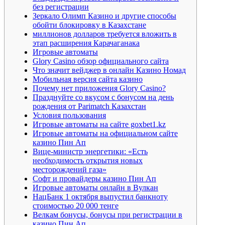
без регистрации
Зеркало Олимп Казино и другие способы
обойти блокировку в Казахстане
миллионов долларов требуется вложить в
этап расширения Карачаганака
Игровые автоматы
Glory Casino обзор официального сайта
Что значит вейджер в онлайн Казино Номад
Мобильная версия сайта казино
Почему нет приложения Glory Casino?
Празднуйте со вкусом с бонусом на день
рождения от Parimatch Казахстан
Условия пользования
Игровые автоматы на сайте goxbet1.kz
Игровые автоматы на официальном сайте
казино Пин Ап
Вице-министр энергетики: «Есть
необходимость открытия новых
месторождений газа»
Софт и провайдеры казино Пин Ап
Игровые автоматы онлайн в Вулкан
НацБанк 1 октября выпустил банкноту
стоимостью 20 000 тенге
Велкам бонусы, бонусы при регистрации в
казино Пин Ап