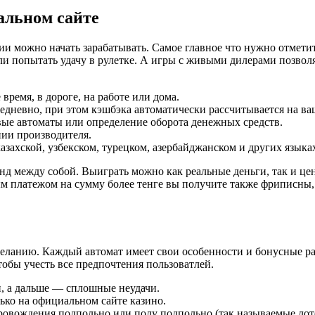
альном сайте
ии можно начать зарабатывать. Самое главное что нужно отметит
или попытать удачу в рулетке. А игры с живыми дилерами позвол
время, в дороге, на работе или дома.
едневно, при этом кэшбэка автоматически рассчитывается на ва
вые автоматы или определение оборота денежных средств.
нии производителя.
азахской, узбекском, турецком, азербайджанском и других языка
д между собой. Выиграть можно как реальные деньги, так и цен
платежом на сумму более тенге вы получите также фриписны, 
еланию. Каждый автомат имеет свои особенности и бонусные рау
обы учесть все предпочтения пользоватлей.
и, а дальше — сплошные неудачи.
ько на официальном сайте казино.
ровождения подпольно или полу подпольно (так называемые лот