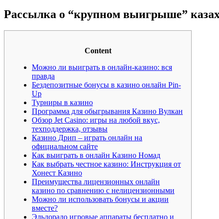
Рассылка о “крупном выигрыше” казахс
Content
Можно ли выиграть в онлайн-казино: вся
правда
Бездепозитные бонусы в казино онлайн Pin-
Up
Турниры в казино
Программа для обыгрывания Казино Вулкан
Обзор Jet Casino: игры на любой вкус,
техподдержка, отзывы
Казино Дрип – играть онлайн на
официальном сайте
Как выиграть в онлайн Казино Номад
Как выбрать честное казино: Инструкция от
Хонест Казино
Преимущества лицензионных онлайн
казино по сравнению с нелицензионными
Можно ли использовать бонусы и акции
вместе?
Эльдорадо игровые аппараты бесплатно и