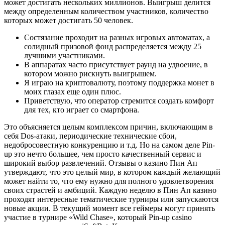
может достигать нескольких миллионов. Выигрыш делится
между определенным количеством участников, количество
которых может достигать 50 человек.
Состязание проходит на разных игровых автоматах, а
солидный призовой фонд распределяется между 25
лучшими участниками.
В аппаратах часто присутствует раунд на удвоение, в
котором можно рискнуть выигрышем.
Я играю на криптовалюту, поэтому поддержка монет в
моих глазах еще один плюс.
Приветствую, что оператор стремится создать комфорт
для тех, кто играет со смартфона.
Это объясняется целым комплексом причин, включающим в
себя Dos-атаки, периодические технические сбои,
недобросовестную конкуренцию и т.д. Но на самом деле Pin-
up это нечто большее, чем просто качественный сервис и
широкий выбор развлечений. Отзывы о казино Пин Ап
утверждают, что это целый мир, в котором каждый желающий
может найти то, что ему нужно для полного удовлетворения
своих страстей и амбиций. Каждую неделю в Пин Ап казино
проходят интересные тематические турниры или запускаются
новые акции. В текущий момент все геймеры могут принять
участие в турнире «Wild Chase», который Pin-up casino