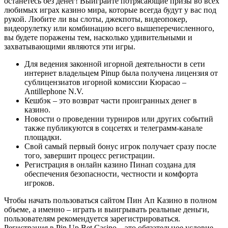
останетесь без денег! Выиграйте потрясающие призы во всех
любимых играх казино мира, которые всегда будут у вас под
рукой. Любите ли вы слоты, джекпоты, видеопокер,
видеорулетку или комбинацию всего вышеперечисленного,
вы будете поражены тем, насколько удивительными и
захватывающими являются эти игры.
Для ведения законной игорной деятельности в сети
интернет владельцем Pinup была получена лицензия от
сублицензиатов игорной комиссии Кюрасао –
Antillephone N.V.
Кешбэк – это возврат части проигранных денег в
казино.
Новости о проведении турниров или других событий
также публикуются в соцсетях и телеграмм-канале
площадки.
Свой самый первый бонус игрок получает сразу после
того, завершит процесс регистрации.
Регистрация в онлайн казино Пинап создана для
обеспечения безопасности, честности и комфорта
игроков.
Чтобы начать пользоваться сайтом Пин Ап Казино в полном
объеме, а именно – играть и выигрывать реальные деньги,
пользователям рекомендуется зарегистрироваться.
Регистрация в Pin Up Bet Casino – это обязательное условие,