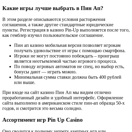
Какие игры лучше выбрать в Пин Ап?
В этом разделе описываются условия расторжения
соглашения, а также другие стандартные юридические
пункты. Регистрация в казино Pin-Up выполняется после того,
как гемблер изучил пользовательское соглашение.
Пин ап казино мобильная версия позволяет игрокам
получать удовольствие от игры с помощью смартфона.
Игроки не могут постоянно побеждать – проигрыш
является неотъемлемой частью игрового процесса.
По поводу игровых автоматов не спец, но выбор есть,
бонусы дают — играть можно.
Минимальная сумма ставки должна быть 400 рублей
или выше.
При входе на сайт казино Пин Ап мы видим отлично
проработанный дизайн и удобный интерфейс. Оформление
сайта выполнено в американском стиле пин-ап образца 50-х
годов, и смотрится это весьма солидно.
Ассортимент игр Pin Up Сasino
Оно сводится к полному запрету азартных игр или