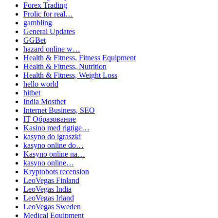
Forex Trading
Frolic for real…
gambling
General Updates
GGBet
hazard online w…
Health & Fitness, Fitness Equipment
Health & Fitness, Nutrition
Health & Fitness, Weight Loss
hello world
hitbet
India Mostbet
Internet Business, SEO
IT Образование
Kasino med rigtige…
kasyno do igraszki
kasyno online do…
Kasyno online na…
kasyno online…
Kryptobots recension
LeoVegas Finland
LeoVegas India
LeoVegas Irland
LeoVegas Sweden
Medical Equipment