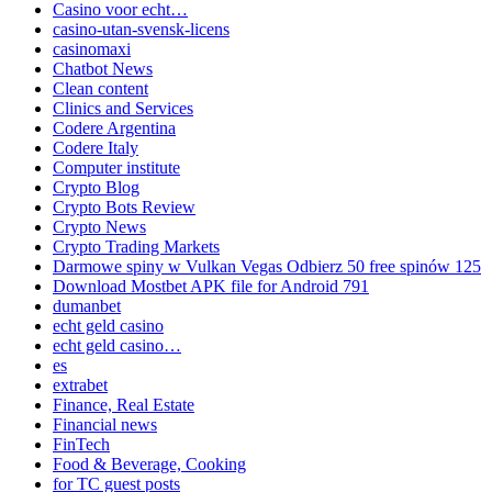
Casino voor echt…
casino-utan-svensk-licens
casinomaxi
Chatbot News
Clean content
Clinics and Services
Codere Argentina
Codere Italy
Computer institute
Crypto Blog
Crypto Bots Review
Crypto News
Crypto Trading Markets
Darmowe spiny w Vulkan Vegas Odbierz 50 free spinów 125
Download Mostbet APK file for Android 791
dumanbet
echt geld casino
echt geld casino…
es
extrabet
Finance, Real Estate
Financial news
FinTech
Food & Beverage, Cooking
for TC guest posts