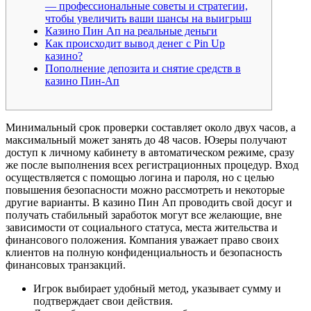
— профессиональные советы и стратегии,
чтобы увеличить ваши шансы на выигрыш
Казино Пин Ап на реальные деньги
Как происходит вывод денег с Pin Up
казино?
Пополнение депозита и снятие средств в
казино Пин-Ап
Минимальный срок проверки составляет около двух часов, а
максимальный может занять до 48 часов. Юзеры получают
доступ к личному кабинету в автоматическом режиме, сразу
же после выполнения всех регистрационных процедур. Вход
осуществляется с помощью логина и пароля, но с целью
повышения безопасности можно рассмотреть и некоторые
другие варианты. В казино Пин Ап проводить свой досуг и
получать стабильный заработок могут все желающие, вне
зависимости от социального статуса, места жительства и
финансового положения. Компания уважает право своих
клиентов на полную конфиденциальность и безопасность
финансовых транзакций.
Игрок выбирает удобный метод, указывает сумму и
подтверждает свои действия.