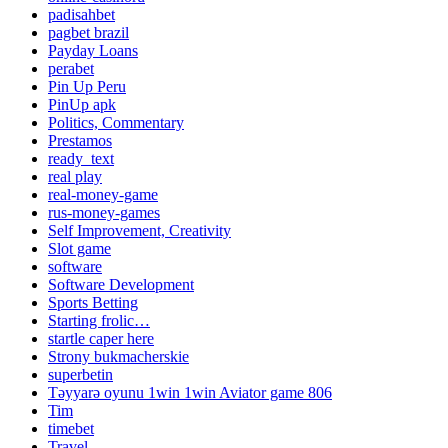
padisahbet
pagbet brazil
Payday Loans
perabet
Pin Up Peru
PinUp apk
Politics, Commentary
Prestamos
ready_text
real play
real-money-game
rus-money-games
Self Improvement, Creativity
Slot game
software
Software Development
Sports Betting
Starting frolic…
startle caper here
Strony bukmacherskie
superbetin
Təyyarə oyunu 1win 1win Aviator game 806
Tim
timebet
Travel