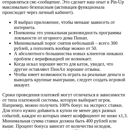
отправляться смс-сообщение. Это сделает ваш опыт в Pin-Up
максимально безопасным (активация функционала
происходит через личный кабинет).
Я выбрал приложение, чтобы меньше заависеть от
интернета.
Пинкоины это уникальная разновидность программы
лояльности от игорного дома Пинап.
Минимальный порог снятия небольшой – всего 300
рублей, а пополнять вообще можно от 50.
А абсолютного большинства новых клиентов никаких
проблем с верификацией не возникает.
Когда искал хорошее место для каток, увидел, что
другие оставляют ПинАп хорошие отзывы.
Чтобы имеет возможность играть на реальные деньги и
выводить крупные выигрыши, следует создать игровой
аккаунт.
Сроки проведения платежей могут отличаться в зависимости
от типа платежной системы, которую выбирает игрок.
Например, можно получить 100% бонус на экспресс ставки.
Для этого нужно добавить в купон не менее двух разных
событий, каждое из которых имеет коэффициент не ниже x1,3.
Минимальная сумма ставки должна быть 400 рублей или
выше. Процент бонуса зависит от количества исходов,