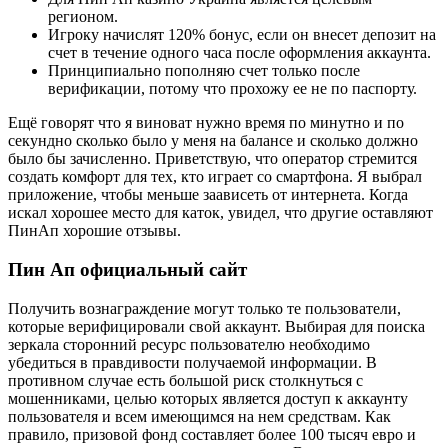
регионом.
Игроку начислят 120% бонус, если он внесет депозит на
счет в течение одного часа после оформления аккаунта.
Принципиально пополняю счет только после
верификации, потому что прохожу ее не по паспорту.
Ещё говорят что я виноват нужно время по минутно и по
секундно сколько было у меня на балансе и сколько должно
было бы зачисленно. Приветствую, что оператор стремится
создать комфорт для тех, кто играет со смартфона. Я выбрал
приложение, чтобы меньше заависеть от интернета. Когда
искал хорошее место для каток, увидел, что другие оставляют
ПинАп хорошие отзывы.
Пин Ап официальный сайт
Получить вознаграждение могут только те пользователи,
которые верифицировали свой аккаунт. Выбирая для поиска
зеркала сторонний ресурс пользователю необходимо
убедиться в правдивости получаемой информации. В
противном случае есть большой риск столкнуться с
мошенниками, целью которых является доступ к аккаунту
пользователя и всем имеющимся на нем средствам. Как
правило, призовой фонд составляет более 100 тысяч евро и