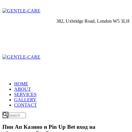
382, Uxbridge Road, London W5 3LH
HOME
ABOUT
SERVICES
GALLERY
CONTACT
Пин Ап Казино и Pin Up Bet вход на