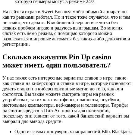
которую геймеры могут в режиме 24/7.
На сайте я играл в Sweet Bonanza мой любимый аппарат, он
как то рывками работал. Но и такое тоже случается, что и там
не знают, что делать. В мобильной версии все четко без
всяких проблем играю и радуюсь выигрышам. Во многих
слотах есть демо-режим, с помощью которого можно
развлекаться в игровые автоматы без каких-либо депозитов и
регистрации.
Сколько аккаунтов Pin Up casino
может иметь один пользователь?
У нас также есть интересные варианты ставок в игре, такие
как ставки на киберспорт и ставки в игре, которые позволяют
делать ставки на киберспортивные матчи до того, как они
состоятся. Вы также можете смотреть игры на разных
устройствах, таких как смартфоны, планшеты, ноутбуки,
настольные компьютеры, веб-камеры и телевизоры. Тарифы
на снятие средств в Пин Ап просты для понимания,
поскольку они зависят от того, какой банковский вариант вы
выбрали для вывода средств.
Одно из самых популярных направлений Blitz Blackjack.