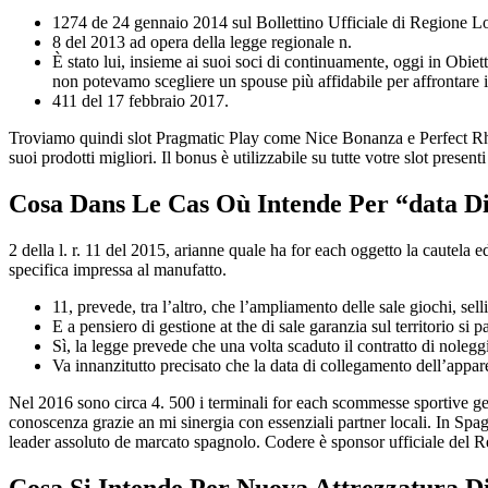
1274 de 24 gennaio 2014 sul Bollettino Ufficiale di Regione Lomba
8 del 2013 ad opera della legge regionale n.
È stato lui, insieme ai suoi soci di continuamente, oggi in Obie
non potevamo scegliere un spouse più affidabile per affrontare i
411 del 17 febbraio 2017.
Troviamo quindi slot Pragmatic Play come Nice Bonanza e Perfect Rhi
suoi prodotti migliori. Il bonus è utilizzabile su tutte votre slot presenti
Cosa Dans Le Cas Où Intende Per “data Di
2 della l. r. 11 del 2015, arianne quale ha for each oggetto la cautela 
specifica impressa al manufatto.
11, prevede, tra l’altro, che l’ampliamento delle sale giochi, s
E a pensiero di gestione at the di sale garanzia sul territorio si 
Sì, la legge prevede che una volta scaduto il contratto di noleg
Va innanzitutto precisato che la data di collegamento dell’appar
Nel 2016 sono circa 4. 500 i terminali for each scommesse sportive ges
conoscenza grazie an mi sinergia con essenziali partner locali. In Spa
leader assoluto de marcato spagnolo. Codere è sponsor ufficiale del Re