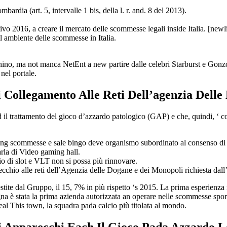
rdia (art. 5, intervalle 1 bis, della l. r. and. 8 del 2013).
ttivo 2016, a creare il mercato delle scommesse legali inside Italia. [ne
l ambiente delle scommesse in Italia.
no, ma not manca NetEnt a new partire dalle celebri Starburst e Gonz
 nel portale.
 Collegamento Alle Reti Dell’agenzia Dell
ed il trattamento del gioco d’azzardo patologico (GAP) e che, quindi, ‘ c
elling scommesse e sale bingo deve organismo subordinato al consenso di 
parla di Video gaming hall.
gio di slot e VLT non si possa più rinnovare.
ecchio alle reti dell’Agenzia delle Dogane e dei Monopoli richiesta dall’
tite dal Gruppo, il 15, 7% in più rispetto ‘s 2015. La prima esperienza
gna è stata la prima azienda autorizzata an operare nelle scommesse spo
al This town, la squadra pada calcio più titolata al mondo.