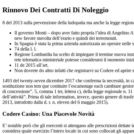
Rinnovo Dei Contratti Di Noleggio
8 del 2013 sulla prevenzione della ludopatia ma anche la legge regiona
Il governo Monti – dopo aver fatto propria l’idea di Angelino A
new favore stavolta dell’erario e quindi dei terremotati.
In Spagna è stata la prima azienda autorizzata an operare nelle
74 della l. l.
Regione Lombardia ha scelto di impiegare il termine nuova inst
rete telematica ministeriale potesse considerarsi il momento inizi
11 de 2015 all’art.
Non dovrete do altro infatti che registrarvi su Codere ed aprire
1493 del twenty-seven dicembre 2017 che conferma la necessità, in cas
sostituzione non tem que costituire l’escamotage each cambiare gestore
di concessione”. 5, comma 1 ter, lettera c), della legge regionale n. 11
dell’attività”. Prima di tale information, invece, questo genere di tras
2013, introdotto dalla d. r. n. eleven del 6 maggio 2015).
Codere Casino: Una Piacevole Novità
E’ notable però che gli esercenti si attengano alle prescrizioni dettat
considera quale esercizio l’intero locale in cui sono collocati gli appa