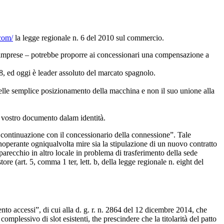
com/
la legge regionale n. 6 del 2010 sul commercio.
le imprese – potrebbe proporre ai concessionari una compensazione a
8, ed oggi è leader assoluto del marcato spagnolo.
elle semplice posizionamento della macchina e non il suo unione alla
un vostro documento dalam identità.
 continuazione con il concessionario della connessione”. Tale
noperante ogniqualvolta mire sia la stipulazione di un nuovo contratto
parecchio in altro locale in problema di trasferimento della sede
e (art. 5, comma 1 ter, lett. b, della legge regionale n. eight del
nto accessi”, di cui alla d. g. r. n. 2864 del 12 dicembre 2014, che
mplessivo di slot esistenti, the prescindere che la titolarità del patto