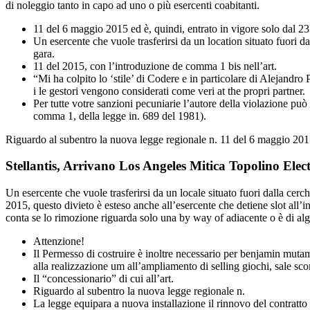
di noleggio tanto in capo ad uno o più esercenti coabitanti.
11 del 6 maggio 2015 ed è, quindi, entrato in vigore solo dal 
Un esercente che vuole trasferirsi da un location situato fuori d
gara.
11 del 2015, con l’introduzione de comma 1 bis nell’art.
“Mi ha colpito lo ‘stile’ di Codere e in particolare di Alejand
i le gestori vengono considerati come veri at the propri partner.
Per tutte votre sanzioni pecuniarie l’autore della violazione può 
comma 1, della legge in. 689 del 1981).
Riguardo al subentro la nuova legge regionale n. 11 del 6 maggio 2015
Stellantis, Arrivano Los Angeles Mitica Topolino Ele
Un esercente che vuole trasferirsi da un locale situato fuori dalla cer
2015, questo divieto è esteso anche all’esercente che detiene slot all’in
conta se lo rimozione riguarda solo una by way of adiacente o è di alg
Attenzione!
Il Permesso di costruire è inoltre necessario per benjamin mutam
alla realizzazione um all’ampliamento di selling giochi, sale sc
Il “concessionario” di cui all’art.
Riguardo al subentro la nuova legge regionale n.
La legge equipara a nuova installazione il rinnovo del contratto d