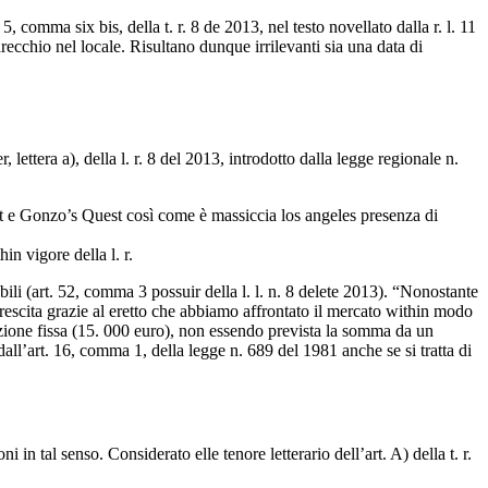
 comma six bis, della t. r. 8 de 2013, nel testo novellato dalla r. l. 11
recchio nel locale. Risultano dunque irrilevanti sia una data di
 lettera a), della l. r. 8 del 2013, introdotto dalla legge regionale n.
 e Gonzo’s Quest così come è massiccia los angeles presenza di
n vigore della l. r.
ili (art. 52, comma 3 possuir della l. l. n. 8 delete 2013). “Nonostante
rescita grazie al eretto che abbiamo affrontato il mercato within modo
anzione fissa (15. 000 euro), non essendo prevista la somma da un
l’art. 16, comma 1, della legge n. 689 del 1981 anche se si tratta di
 tal senso. Considerato elle tenore letterario dell’art. A) della t. r.