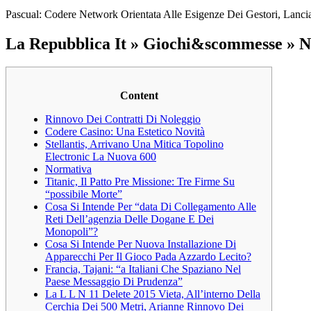
Pascual: Codere Network Orientata Alle Esigenze Dei Gestori, Lanci
La Repubblica It » Giochi&scommesse » 
Content
Rinnovo Dei Contratti Di Noleggio
Codere Casino: Una Estetico Novità
Stellantis, Arrivano Una Mitica Topolino
Electronic La Nuova 600
Normativa
Titanic, Il Patto Pre Missione: Tre Firme Su
“possibile Morte”
Cosa Si Intende Per “data Di Collegamento Alle
Reti Dell’agenzia Delle Dogane E Dei
Monopoli”?
Cosa Si Intende Per Nuova Installazione Di
Apparecchi Per Il Gioco Pada Azzardo Lecito?
Francia, Tajani: “a Italiani Che Spaziano Nel
Paese Messaggio Di Prudenza”
La L L N 11 Delete 2015 Vieta, All’interno Della
Cerchia Dei 500 Metri, Arianne Rinnovo Dei