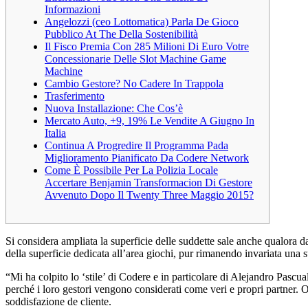
Informazioni
Angelozzi (ceo Lottomatica) Parla De Gioco
Pubblico At The Della Sostenibilità
Il Fisco Premia Con 285 Milioni Di Euro Votre
Concessionarie Delle Slot Machine Game
Machine
Cambio Gestore? No Cadere In Trappola
Trasferimento
Nuova Installazione: Che Cos’è
Mercato Auto, +9, 19% Le Vendite A Giugno In
Italia
Continua A Progredire Il Programma Pada
Miglioramento Pianificato Da Codere Network
Come È Possibile Per La Polizia Locale
Accertare Benjamin Transformacion Di Gestore
Avvenuto Dopo Il Twenty Three Maggio 2015?
Si considera ampliata la superficie delle suddette sale anche qualora
della superficie dedicata all’area giochi, pur rimanendo invariata una s
“Mi ha colpito lo ‘stile’ di Codere e in particolare di Alejandro Pas
perché i loro gestori vengono considerati come veri e propri partner. O
soddisfazione de cliente.