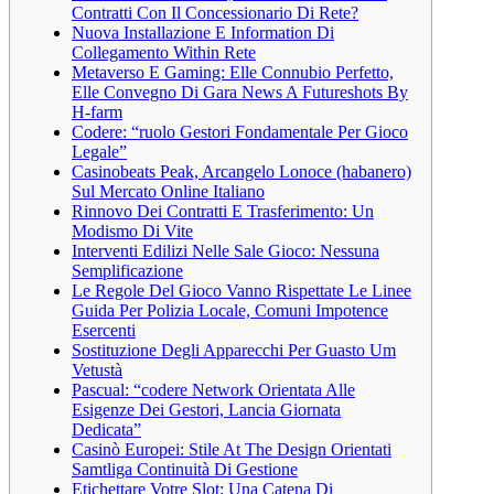
Contratti Con Il Concessionario Di Rete?
Nuova Installazione E Information Di
Collegamento Within Rete
Metaverso E Gaming: Elle Connubio Perfetto,
Elle Convegno Di Gara News A Futureshots By
H-farm
Codere: “ruolo Gestori Fondamentale Per Gioco
Legale”
Casinobeats Peak, Arcangelo Lonoce (habanero)
Sul Mercato Online Italiano
Rinnovo Dei Contratti E Trasferimento: Un
Modismo Di Vite
Interventi Edilizi Nelle Sale Gioco: Nessuna
Semplificazione
Le Regole Del Gioco Vanno Rispettate Le Linee
Guida Per Polizia Locale, Comuni Impotence
Esercenti
Sostituzione Degli Apparecchi Per Guasto Um
Vetustà
Pascual: “codere Network Orientata Alle
Esigenze Dei Gestori, Lancia Giornata
Dedicata”
Casinò Europei: Stile At The Design Orientati
Samtliga Continuità Di Gestione
Etichettare Votre Slot: Una Catena Di