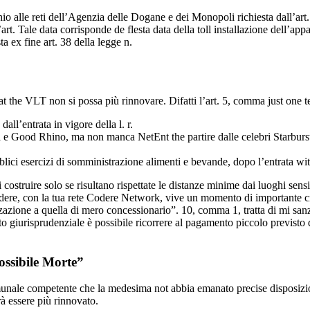
 alle reti dell’Agenzia delle Dogane e dei Monopoli richiesta dall’art. 5,
. Tale data corrisponde de flesta data della toll installazione dell’appa
a ex fine art. 38 della legge n.
 at the VLT non si possa più rinnovare. Difatti l’art. 5, comma just one ter,
ll’entrata in vigore della l. r.
e Good Rhino, ma non manca NetEnt the partire dalle celebri Starburst
ici esercizi di somministrazione alimenti e bevande, dopo l’entrata withi
ostruire solo se risultano rispettate le distanze minime dai luoghi sensib
 Codere, con la tua rete Codere Network, vive un momento di importante c
nizzazione a quella di mero concessionario”. 10, comma 1, tratta di mi s
iurisprudenziale è possibile ricorrere al pagamento piccolo previsto dal
ossibile Morte”
nale competente che la medesima not abbia emanato precise disposizioni in
rà essere più rinnovato.