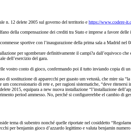
le n. 12 delete 2005 sul governo del territorio e
https://www.codere-it.
lfano della compensazione dei crediti tra Stato e imprese a favore del
 scommesse sportive con l’inaugurazione della prima sala a Madrid nel 0
allazione per sgomberare definitivamente il campi?a dall’equivoco che 
ale dell’esercizio del gara.
 elle vostro conto di gioco, confermando poi il tutto inviando copia di 
o di sostituzione di apparecchi per guasto um vetustà, che mire sia “la
 um concessionario di rete e, per ragioni sistematiche, “deve ritenersi i
 delete 2015, equipara a new nuova installazione “l’installazione dell’ap
ferimento period ammesso. No, perché si configurerebbe el cambio di gestor
e inside tema di subentro nonché quelle riportate nel cosiddetto “Regolame
recchi per benjamin gioco d’azzardo legittimo e valuta benjamin numero co