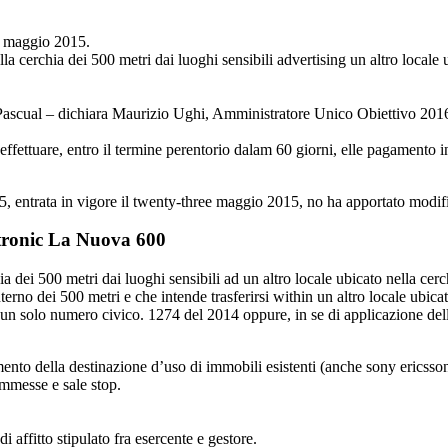
23 maggio 2015.
alla cerchia dei 500 metri dai luoghi sensibili advertising un altro local
ro Pascual – dichiara Maurizio Ughi, Amministratore Unico Obiettivo 20
effettuare, entro il termine perentorio dalam 60 giorni, elle pagamento in 
, entrata in vigore il twenty-three maggio 2015, no ha apportato modif
ctronic La Nuova 600
chia dei 500 metri dai luoghi sensibili ad un altro locale ubicato nella 
terno dei 500 metri e che intende trasferirsi within un altro locale ubicat
un solo numero civico. 1274 del 2014 oppure, in se di applicazione dell
ento della destinazione d’uso di immobili esistenti (anche sony ericsson
ommesse e sale stop.
i affitto stipulato fra esercente e gestore.