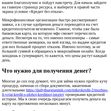
вашем благополучии и пойдут навстречу. Для начала зайдите
на главную страницу ресурса, и выберите в правой части
экрана условие «Кредит без отказа».
Микрофинансовые организации быстро рассматривают
заявки, а в случае одобрения деньги переводятся на счет
кредитополучателя мгновенно. Главное, чтобы уже была
банковская карта, на которую мфо сможет перечислить
деньги. Несмотря на то, что именно пенсионеры – самые
ответственные заемщики, на мой взгляд, по выдаче кредитов
для них большой процент отказов. Именно поэтому, за не
большой суммой я обращаюсь к микрозаймам онлайн. Когда
заходишь в супермаркет, то кажется, что цены растут каждый
день.
Что нужно для получения денег?
Многие до сих пор думают, что для займа нужно пройти кучу
процедур, начиная со сбора документов, заканчивая
длительными
https://dailythuegiaminh.com/mikrokredit-2/mozhno-
li-vzjat-kredit-s-plohoj-kreditnoj-istoriej/
проверками кредитной
истории. Мы в свою очередь предлагаем получить деньги на
карту на протяжении нескольких минут.