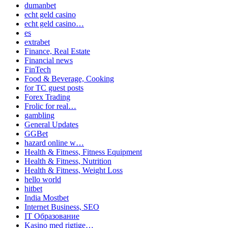
dumanbet
echt geld casino
echt geld casino…
es
extrabet
Finance, Real Estate
Financial news
FinTech
Food & Beverage, Cooking
for TC guest posts
Forex Trading
Frolic for real…
gambling
General Updates
GGBet
hazard online w…
Health & Fitness, Fitness Equipment
Health & Fitness, Nutrition
Health & Fitness, Weight Loss
hello world
hitbet
India Mostbet
Internet Business, SEO
IT Образование
Kasino med rigtige…