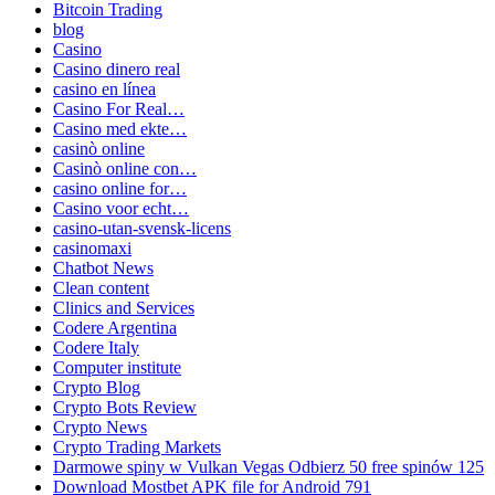
Bitcoin Trading
blog
Casino
Casino dinero real
casino en línea
Casino For Real…
Casino med ekte…
casinò online
Casinò online con…
casino online for…
Casino voor echt…
casino-utan-svensk-licens
casinomaxi
Chatbot News
Clean content
Clinics and Services
Codere Argentina
Codere Italy
Computer institute
Crypto Blog
Crypto Bots Review
Crypto News
Crypto Trading Markets
Darmowe spiny w Vulkan Vegas Odbierz 50 free spinów 125
Download Mostbet APK file for Android 791