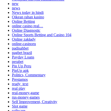
new
news
News today in hindi
Oikean rahan kasino
Online Betting
online casino real…
Online Diagnostic
Online Sports Betting and Casino 104
Online zakłady
online-casinoru
padisahbet
pagbet brazil
Payday Loans
perabet
Pin Up Peru
PinUp apk
Politics, Commentary
Prestamos
ready_text
real play
real-money-game
rus-money-games
Self Improvement, Creativity
Slot game
software