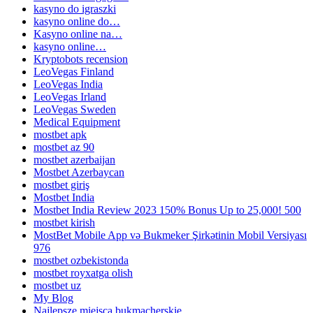
kasyno do igraszki
kasyno online do…
Kasyno online na…
kasyno online…
Kryptobots recension
LeoVegas Finland
LeoVegas India
LeoVegas Irland
LeoVegas Sweden
Medical Equipment
mostbet apk
mostbet az 90
mostbet azerbaijan
Mostbet Azerbaycan
mostbet giriş
Mostbet India
Mostbet India Review 2023 150% Bonus Up to 25,000! 500
mostbet kirish
MostBet Mobile App və Bukmeker Şirkətinin Mobil Versiyası
976
mostbet ozbekistonda
mostbet royxatga olish
mostbet uz
My Blog
Najlepsze miejsca bukmacherskie