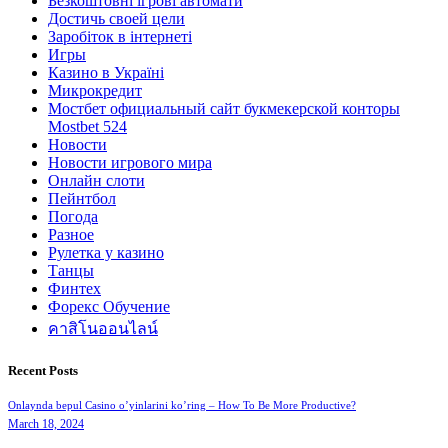
Безкоштовні ігрові автомати
Достичь своей цели
Заробіток в інтернеті
Игры
Казино в Україні
Микрокредит
Мостбет официальный сайт букмекерской конторы
Mostbet 524
Новости
Новости игрового мира
Онлайн слоти
Пейнтбол
Погода
Разное
Рулетка у казино
Танцы
Финтех
Форекс Обучение
คาสิโนออนไลน์
Recent Posts
Onlaynda bepul Casino o’yinlarini ko’ring – How To Be More Productive?
March 18, 2024