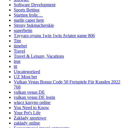
Software Development
Sports Betting
Starting frolic…
startle caper here
Strony bukmacherskie
superbetin
Təyyarə oyunu 1win 1win Aviator game 806
Tim
timebet
Travel
Travel & Leisure, Vacations
true
ttt
Uncategorized
UZ Most bet
Vulkan Vegas Bonus Code 50 Freispiele Für Kunden 2022
768
vulkan vegas DE
vulkan vegas DE login
włącz kasyno online
You Need to Know
Your Pet's Life
Zaklady sportowe
zakłady online