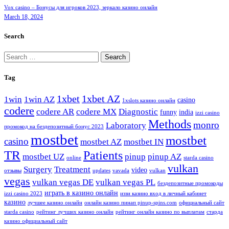
Vox casino – Бонусы для игроков 2023, зеркало казино онлайн
March 18, 2024
Search
Search
for:
Tag
1xbet
1xbet AZ
1win
1win AZ
casino
1xslots казино онлайн
codere
codere AR
codere MX
Diagnostic
funny
india
izzi casino
Methods
monro
Laboratory
промокод на бездепозитный бонус 2023
mostbet
mostbet
casino
mostbet AZ
mostbet IN
TR
Patients
mostbet UZ
pinup
pinup AZ
online
starda casino
vulkan
Surgery
Treatment
video
отзывы
updates
vavada
vulkan
vegas
vulkan vegas DE
vulkan vegas PL
бездепозитные промокоды
играть в казино онлайн
izzi casino 2023
иззи казино вход в личный кабинет
казино
лучшее казино онлайн
онлайн казино пинап pinup-spins.com
официальный сайт
starda casino
рейтинг лучших казино онлайн
рейтинг онлайн казино по выплатам
старда
казино официальный сайт