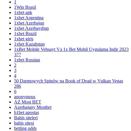
1
1Win Brasil
1xbet apk
1xbet Argentina
1xbet Azerbajan
1xbet Azerbaydjan
1xbet Brazil
1xbet giriş
1xbet Kazahstan
1xBet Mobile Vebsayt Və 1x Bet Mobil Uygulama Indir 2023
377
1xbet Russian
2
3
4
50 Darmowych Spinów na Book of Dead w Vulkan Vegas
286
6
anonymous
AZ Most BET
Azerbajany Mostbet
b1bet apostas
Bahis siteleri
bahis sitesi
betting odds