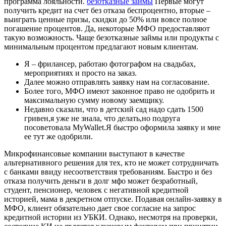
программа лояльности.
безотказные займы
Первые могут
получить кредит на счет без отказа беспроцентно, вторые –
выиграть ценные призы, скидки до 50% или вовсе полное
погашение процентов. Да, некоторые МФО предоставляют
такую возможность. Чаще безотказные займы или продукты с
минимальным процентом предлагают новым клиентам.
Я – фрилансер, работаю фотографом на свадьбах,
мероприятиях и просто на заказ.
Далее можно отправлять заявку нам на согласование.
Более того, МФО имеют законное право не одобрить и
максимальную сумму новому заемщику.
Недавно сказали, что в детский сад надо сдать 1500
гривен,я уже не знала, что делать,но подруга
посоветовала MyWallet.Я быстро оформила заявку и мне
ее тут же одобрили.
Микрофинансовые компании выступают в качестве
альтернативного решения для тех, кто не может сотрудничать
с банками ввиду несоответствия требованиям. Быстро и без
отказа получить деньги в долг мфо может безработный,
студент, пенсионер, человек с негативной кредитной
историей, мама в декретном отпуске. Подавая онлайн-заявку в
МФО, клиент обязательно дает свое согласие на запрос
кредитной истории из УБКИ. Однако, несмотря на проверки,