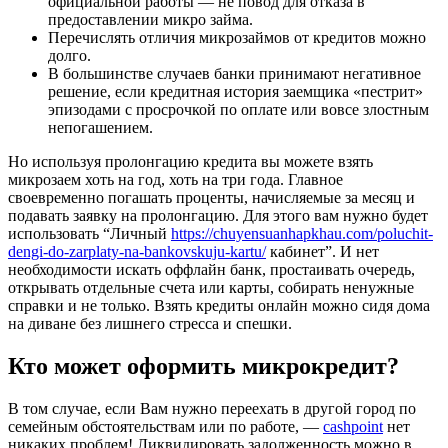
официальной работы — не повод для отказа в
предоставлении микро займа.
Перечислять отличия микрозаймов от кредитов можно
долго.
В большинстве случаев банки принимают негативное
решение, если кредитная история заемщика «пестрит»
эпизодами с просрочкой по оплате или вовсе злостным
непогашением.
Но используя пролонгацию кредита вы можете взять
микрозаем хоть на год, хоть на три года. Главное
своевременно погашать проценты, начисляемые за месяц и
подавать заявку на пролонгацию. Для этого вам нужно будет
использовать “Личный
https://chuyensuanhapkhau.com/poluchit-
dengi-do-zarplaty-na-bankovskuju-kartu/
кабинет”. И нет
необходимости искать оффлайн банк, простаивать очередь,
открывать отдельные счета или карты, собирать ненужные
справки и не только. Взять кредиты онлайн можно сидя дома
на диване без лишнего стресса и спешки.
Кто может оформить микрокредит?
В том случае, если Вам нужно переехать в другой город по
семейным обстоятельствам или по работе, —
cashpoint
нет
никаких проблем! Ликвидировать задолженность можно в