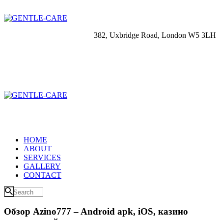
382, Uxbridge Road, London W5 3LH
HOME
ABOUT
SERVICES
GALLERY
CONTACT
Обзор Azino777 – Android apk, iOS, казино