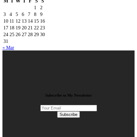
M
T
W
T
F
S
S
1
2
3
4
5
6
7
8
9
10
11
12
13
14
15
16
17
18
19
20
21
22
23
24
25
26
27
28
29
30
31
« Mar
Subscribe to My Newsletter
Subscribe