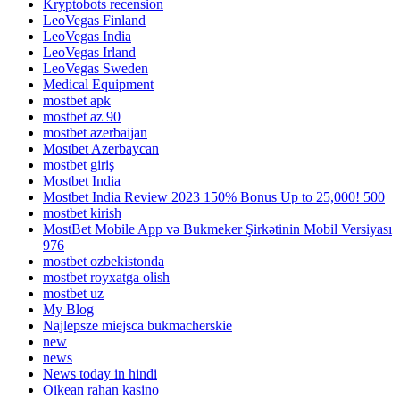
Kryptobots recension
LeoVegas Finland
LeoVegas India
LeoVegas Irland
LeoVegas Sweden
Medical Equipment
mostbet apk
mostbet az 90
mostbet azerbaijan
Mostbet Azerbaycan
mostbet giriş
Mostbet India
Mostbet India Review 2023 150% Bonus Up to 25,000! 500
mostbet kirish
MostBet Mobile App və Bukmeker Şirkətinin Mobil Versiyası
976
mostbet ozbekistonda
mostbet royxatga olish
mostbet uz
My Blog
Najlepsze miejsca bukmacherskie
new
news
News today in hindi
Oikean rahan kasino