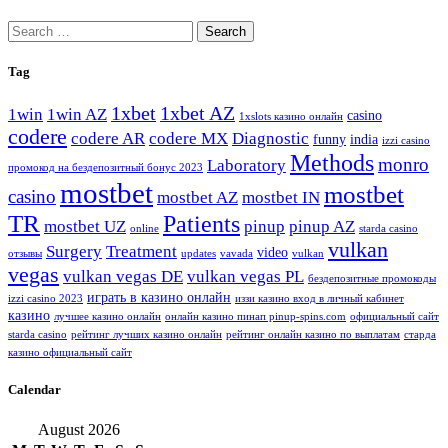
Search
for:
Tag
1xbet
1xbet AZ
1win
1win AZ
casino
1xslots казино онлайн
codere
codere AR
codere MX
Diagnostic
funny
india
izzi casino
Methods
monro
Laboratory
промокод на бездепозитный бонус 2023
mostbet
mostbet
casino
mostbet AZ
mostbet IN
TR
Patients
mostbet UZ
pinup
pinup AZ
online
starda casino
vulkan
Surgery
Treatment
video
отзывы
updates
vavada
vulkan
vegas
vulkan vegas DE
vulkan vegas PL
бездепозитные промокоды
играть в казино онлайн
izzi casino 2023
иззи казино вход в личный кабинет
казино
лучшее казино онлайн
онлайн казино пинап pinup-spins.com
официальный сайт
starda casino
рейтинг лучших казино онлайн
рейтинг онлайн казино по выплатам
старда
казино официальный сайт
Calendar
August 2026