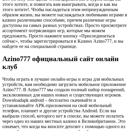
этого хотите, и помогать вам выигрывать, когда и как вы
этого хотите!. Чтобы насладиться этим непринужденным
образом жизни, вы можете наслаждаться любимыми играми в
казино различными способами, причем различные игры
доступны на самых разных устройствах. Просто просмотрите
ассортимент потрясающих игр, которые мы можем
предложить. Просто нажмите кнопку «Присоединиться
сейчас», чтобы зарегистрироваться в Казино Azino777, и вы
найдете ее на специальной странице.
Azino777 официальный сайт онлайн
клуб
Чтобы играть в лучшие онлайн-игры и игры для мобильных
устройств, вам необходимо загрузить мобильное приложение
Azino777. В Azino777 мы создали полный набор поощрений,
эксклюзивных для наших новых и существующих игроков.
Downloadapk android – бесплатно скачивайте и
устанавливайте APK-приложения на свой мобильный
телефон, планшет и другие устройства Android. Если вы
выбрали способ, которого нет в списке, вы можете оплатить
через одно из наших местных казино в Великобритании. Это
означает, что когда вы вносите депозит с помощью одного из