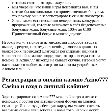
готовых слотов, которые ждут вас.
Мы уверены, что наши игры понравятся вам, и вы
хотели бы воспользоваться приветственным бонусом,
так почему бы не зарегистрироваться и не посмотреть.
У нас также есть несколько невероятных конкурсов
предложений, которые включают в себя бездепозитные
бонусные коды, бонусные коды, 100% до €100
Приветственный бонус и многое другое.
Игроки могут выбирать из множества способов ввода и
вывода средств, поэтому нет необходимости в длинных
банковских переводах! Благодаря регулярным акциям и
многоязычной команде поддержки, которая всегда готова
помочь, в Azino777 никогда не бывает скучно. Игроки могут
наслаждаться любимыми играми казино на устройствах
Android или iOS.
Регистрация в онлайн казино Azino777
Casino и вход в личный кабинет
Зарегистрироваться в Azino777 можно быстро и легко с
помощью простой регистрационной формы на главной
странице. Используя дебетовую карту, вы можете сделать
реальный обмен для удобства. Кроме того, игроки могут