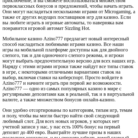
приключение, и вы сможете воспользоваться множеством
первоклассных бонусов и предложений, чтобы начать играть.
Они могут насладиться несколькими играми от Microgaming, а
также от других ведущих поставщиков игр для казино. Если
вы любите играть в игровые автоматы, то наверняка вам
понравится игровой автомат Sizzling Hot.
Мобильное казино Azino777 предлагает новый интересный
способ насладиться любимыми играми казино. Все наши
игры на мобильной платформе доступны как для двойного
слепого, так и для одиночного слепого режима, и игроки
могут выбрать предпочтительную версию для всех наших игр.
Наряду с этими играми игроки также найдут все типы ставок
в игре, с некоторыми отличными вариантами ставок на
выбор, включая ставки на киберспорт. Просто войдите в
Azino777 и начните играть при первой же возможности.
Azino777 — одно из самых популярных казино в мире с
регулярными депозитами как в реальной, так и в виртуальной
валюте, а также множеством бонусов онлайн-казино.
Они удобно отсортированы по категориям, типам игр, темам
и полу, чтобы вы могли быстро найти свой следующий
любимый слот. Для всех новых игроков, у которых нет
учетной записи у нас, у нас есть 100% бонус на первый
депозит до 400 евро. Выиграйте лучшие призы в наших
последних конкурсах, и вы сможете забрать домой главный