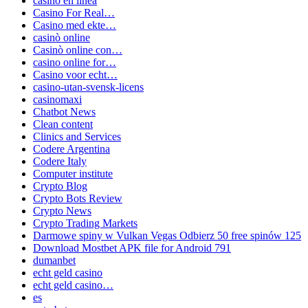
casino en línea
Casino For Real…
Casino med ekte…
casinò online
Casinò online con…
casino online for…
Casino voor echt…
casino-utan-svensk-licens
casinomaxi
Chatbot News
Clean content
Clinics and Services
Codere Argentina
Codere Italy
Computer institute
Crypto Blog
Crypto Bots Review
Crypto News
Crypto Trading Markets
Darmowe spiny w Vulkan Vegas Odbierz 50 free spinów 125
Download Mostbet APK file for Android 791
dumanbet
echt geld casino
echt geld casino…
es