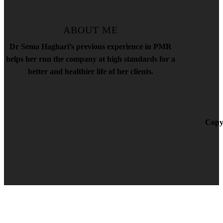
ABOUT ME
Dr Sema Haghari’s previous experience in PMR
helps her run the company at high standards for a
better and healthier life of her clients.
Copyr