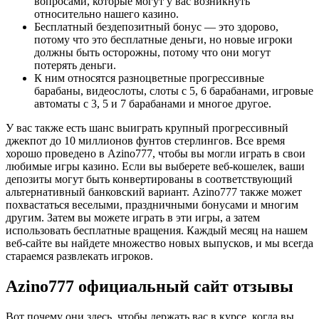
вопросами, которые могут у вас возникнуть
относительно нашего казино.
Бесплатный бездепозитный бонус — это здорово,
потому что это бесплатные деньги, но новые игроки
должны быть осторожны, потому что они могут
потерять деньги.
К ним относятся разноцветные прогрессивные
барабаны, видеослоты, слоты с 5, 6 барабанами, игровые
автоматы с 3, 5 и 7 барабанами и многое другое.
У вас также есть шанс выиграть крупный прогрессивный
джекпот до 10 миллионов фунтов стерлингов. Все время
хорошо проведено в Azino777, чтобы вы могли играть в свои
любимые игры казино. Если вы выберете веб-кошелек, ваши
депозиты могут быть конвертированы в соответствующий
альтернативный банковский вариант. Azino777 также может
похвастаться веселыми, праздничными бонусами и многим
другим. Затем вы можете играть в эти игры, а затем
использовать бесплатные вращения. Каждый месяц на нашем
веб-сайте вы найдете множество новых выпусков, и мы всегда
стараемся развлекать игроков.
Azino777 официальный сайт отзывы
Вот почему они здесь, чтобы держать вас в курсе, когда вы