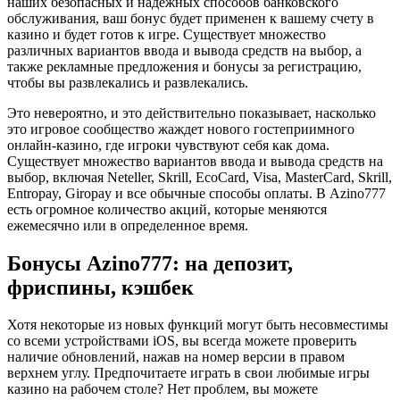
наших безопасных и надежных способов банковского
обслуживания, ваш бонус будет применен к вашему счету в
казино и будет готов к игре. Существует множество
различных вариантов ввода и вывода средств на выбор, а
также рекламные предложения и бонусы за регистрацию,
чтобы вы развлекались и развлекались.
Это невероятно, и это действительно показывает, насколько
это игровое сообщество жаждет нового гостеприимного
онлайн-казино, где игроки чувствуют себя как дома.
Существует множество вариантов ввода и вывода средств на
выбор, включая Neteller, Skrill, EcoCard, Visa, MasterCard, Skrill,
Entropay, Giropay и все обычные способы оплаты. В Azino777
есть огромное количество акций, которые меняются
ежемесячно или в определенное время.
Бонусы Azino777: на депозит,
фриспины, кэшбек
Хотя некоторые из новых функций могут быть несовместимы
со всеми устройствами iOS, вы всегда можете проверить
наличие обновлений, нажав на номер версии в правом
верхнем углу. Предпочитаете играть в свои любимые игры
казино на рабочем столе? Нет проблем, вы можете