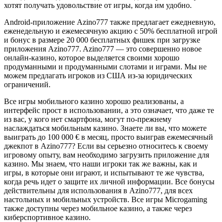
хотят получать удовольствие от игры, когда им удобно.
Android-приложение Azino777 также предлагает ежедневную,
еженедельную и ежемесячную акцию с 50% бесплатной игрой
и бонус в размере 20 000 бесплатных фишек при загрузке
приложения Azino777. Azino777 — это совершенно новое
онлайн-казино, которое выделяется своими хорошо
продуманными и продуманными слотами и играми. Мы не
можем предлагать игроков из США из-за юридических
ограничений.
Все игры мобильного казино хорошо реализованы, а
интерфейс прост в использовании, а это означает, что даже те
из вас, у кого нет смартфона, могут по-прежнему
наслаждаться мобильным казино. Знаете ли вы, что можете
выиграть до 100 000 € в месяц, просто выиграв ежемесячный
джекпот в Azino777? Если вы серьезно относитесь к своему
игровому опыту, вам необходимо загрузить приложение для
казино. Мы знаем, что наши игроки так же важны, как и
игры, в которые они играют, и испытывают те же чувства,
когда речь идет о защите их личной информации. Все бонусы
действительны для использования в Azino777, для всех
настольных и мобильных устройств. Все игры Microgaming
также доступны через мобильное казино, а также через
киберспортивное казино.