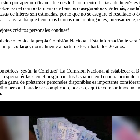
ión por apertura financiable desde 1 por ciento. La tasa de interés es f
e observar el comportamiento de bancos o aseguradoras. Además, añadió 
tasas de interés son estimadas, por lo que no se asegura el resultado o é
l. La garantía que tienen los bancos que lo otorgan es, precisamente, el
l efecto expida la propia Comisión Nacional. Esta información te será ú
a un plazo largo, normalmente a partir de los 5 hasta los 20 años.
tomotrices, según la Condusef. La Comisión Nacional al establecer el B
con especial énfasis en el riesgo para los Usuarios en la contratación de
plia gama de préstamos personales disponibles es importante considerar 
 crédito personal puede ser complicado, por eso, aquí te compartimos un
a.