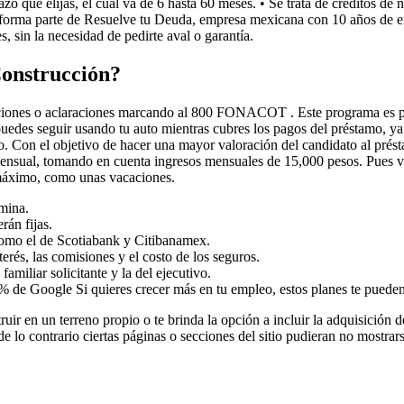
zo que elijas, el cual va de 6 hasta 60 meses. • Se trata de créditos d
 forma parte de Resuelve tu Deuda, empresa mexicana con 10 años de expe
, sin la necesidad de pedirte aval o garantía.
Construcción?
ciones o aclaraciones marcando al 800 FONACOT . Este programa es públ
 puedes seguir usando tu auto mientras cubres los pagos del préstamo, y
o. Con el objetivo de hacer una mayor valoración del candidato al prést
nsual, tomando en cuenta ingresos mensuales de 15,000 pesos. Pues va d
 máximo, como unas vacaciones.
mina.
rán fijas.
 como el de Scotiabank y Citibanamex.
interés, las comisiones y el costo de los seguros.
familiar solicitante y la del ejecutivo.
0% de Google Si quieres crecer más en tu empleo, estos planes te pueden 
ir en un terreno propio o te brinda la opción a incluir la adquisición de
e lo contrario ciertas páginas o secciones del sitio pudieran no mostra