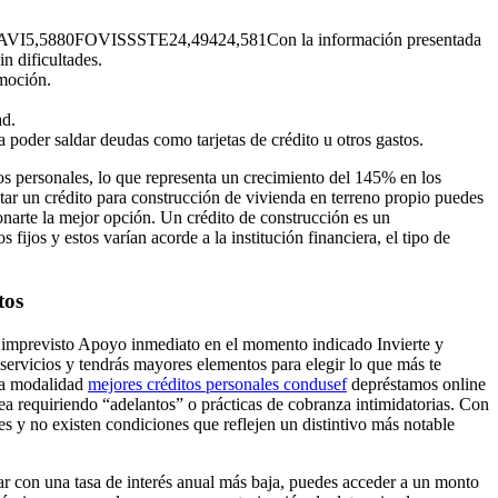
5880FOVISSSTE24,49424,581Con la información presentada
n dificultades.
omoción.
ad.
 poder saldar deudas como tarjetas de crédito u otros gastos.
os personales, lo que representa un crecimiento del 145% en los
itar un crédito para construcción de vivienda en terreno propio puedes
onarte la mejor opción. Un crédito de construcción es un
ijos y estos varían acorde a la institución financiera, el tipo de
tos
er imprevisto Apoyo inmediato en el momento indicado Invierte y
 servicios y tendrás mayores elementos para elegir lo que más te
eva modalidad
mejores créditos personales condusef
depréstamos online
sea requiriendo “adelantos” o prácticas de cobranza intimidatorias. Con
s y no existen condiciones que reflejen un distintivo más notable
ar con una tasa de interés anual más baja, puedes acceder a un monto