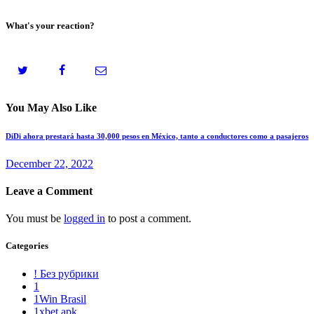
What's your reaction?
You May Also Like
DiDi ahora prestará hasta 30,000 pesos en México, tanto a conductores como a pasajeros
December 22, 2022
Leave a Comment
You must be
logged in
to post a comment.
Categories
! Без рубрики
1
1Win Brasil
1xbet apk