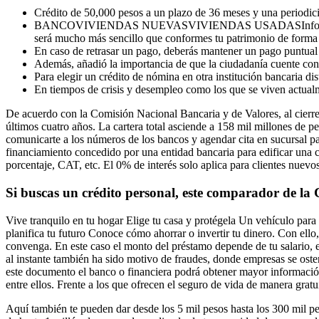
Crédito de 50,000 pesos a un plazo de 36 meses y una periodi
BANCOVIVIENDAS NUEVASVIVIENDAS USADASInfonavit183
será mucho más sencillo que conformes tu patrimonio de forma e
En caso de retrasar un pago, deberás mantener un pago puntual
Además, añadió la importancia de que la ciudadanía cuente con i
Para elegir un crédito de nómina en otra institución bancaria dist
En tiempos de crisis y desempleo como los que se viven actualme
De acuerdo con la Comisión Nacional Bancaria y de Valores, al cierre 
últimos cuatro años. La cartera total asciende a 158 mil millones de p
comunicarte a los números de los bancos y agendar cita en sucursal pa
financiamiento concedido por una entidad bancaria para edificar una cas
porcentaje, CAT, etc. El 0% de interés solo aplica para clientes nuev
Si buscas un crédito personal, este comparador de la 
Vive tranquilo en tu hogar Elige tu casa y protégela Un vehículo par
planifica tu futuro Conoce cómo ahorrar o invertir tu dinero. Con ello
convenga. En este caso el monto del préstamo depende de tu salario, 
al instante también ha sido motivo de fraudes, donde empresas se osten
este documento el banco o financiera podrá obtener mayor información 
entre ellos. Frente a los que ofrecen el seguro de vida de manera gra
Aquí también te pueden dar desde los 5 mil pesos hasta los 300 mil p