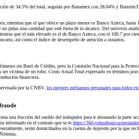
ipación de 34.5% del total, seguida por Banamex con 28.04% y Banorte
s; mientras que el que ofrece un plazo menor es Banco Azteca, hasta 154
 no pidas una cantidad que esté fuera de tu alcance. Del universo anal
entras que el más elevado es el de Banco Azteca, con el 100.7 por cien
bancario, así como el índice de desempeño de atención a usuarios.
éstamos sin Buró de Crédito, pero la Comisión Nacional para la Protec
s ser víctima de un robo. Costo Anual Total expresado en términos porce
stitución financiera.
supervisada por la CNBV.
los mejores préstamos personales para todos e
 fraude
toma una fracción del sueldo del trabajador para ir abonando la parte aco
tra informado en el contrato que se te
https://360-virtualtour.ca/prestad
neralmente, serán domiciliados en la cuenta de depósito por la que recib
e Nómina.