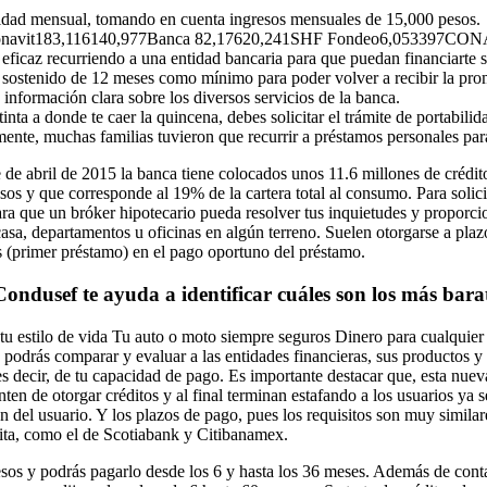
cidad mensual, tomando en cuenta ingresos mensuales de 15,000 pesos.
,116140,977Banca 82,17620,241SHF Fondeo6,053397CONAVI5,
ficaz recurriendo a una entidad bancaria para que puedan financiarte si
 sostenido de 12 meses como mínimo para poder volver a recibir la pr
nformación clara sobre los diversos servicios de la banca.
inta a donde te caer la quincena, debes solicitar el trámite de portabilid
nte, muchas familias tuvieron que recurrir a préstamos personales para
de abril de 2015 la banca tiene colocados unos 11.6 millones de crédit
esos y que corresponde al 19% de la cartera total al consumo. Para solic
ra que un bróker hipotecario pueda resolver tus inquietudes y proporci
a, departamentos u oficinas en algún terreno. Suelen otorgarse a plazos f
os (primer préstamo) en el pago oportuno del préstamo.
Condusef te ayuda a identificar cuáles son los más bara
a tu estilo de vida Tu auto o moto siempre seguros Dinero para cualqui
, podrás comparar y evaluar a las entidades financieras, sus productos y
es decir, de tu capacidad de pago. Es importante destacar que, esta nu
ten de otorgar créditos y al final terminan estafando a los usuarios ya 
del usuario. Y los plazos de pago, pues los requisitos son muy similare
tuita, como el de Scotiabank y Citibanamex.
esos y podrás pagarlo desde los 6 y hasta los 36 meses. Además de cont