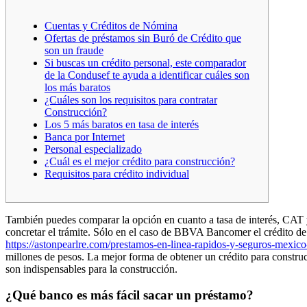
Cuentas y Créditos de Nómina
Ofertas de préstamos sin Buró de Crédito que
son un fraude
Si buscas un crédito personal, este comparador
de la Condusef te ayuda a identificar cuáles son
los más baratos
¿Cuáles son los requisitos para contratar
Construcción?
Los 5 más baratos en tasa de interés
Banca por Internet
Personal especializado
¿Cuál es el mejor crédito para construcción?
Requisitos para crédito individual
También puedes comparar la opción en cuanto a tasa de interés, CAT y 
concretar el trámite. Sólo en el caso de BBVA Bancomer el crédito de 
https://astonpearlre.com/prestamos-en-linea-rapidos-y-seguros-mexic
millones de pesos. La mejor forma de obtener un crédito para construc
son indispensables para la construcción.
¿Qué banco es más fácil sacar un préstamo?