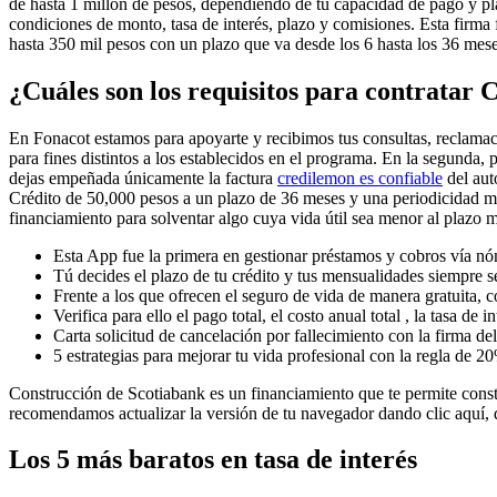
de hasta 1 millón de pesos, dependiendo de tu capacidad de pago y pla
condiciones de monto, tasa de interés, plazo y comisiones. Esta firma
hasta 350 mil pesos con un plazo que va desde los 6 hasta los 36 meses
¿Cuáles son los requisitos para contratar 
En Fonacot estamos para apoyarte y recibimos tus consultas, reclama
para fines distintos a los establecidos en el programa. En la segunda,
dejas empeñada únicamente la factura
credilemon es confiable
del aut
Crédito de 50,000 pesos a un plazo de 36 meses y una periodicidad me
financiamiento para solventar algo cuya vida útil sea menor al plazo
Esta App fue la primera en gestionar préstamos y cobros vía nó
Tú decides el plazo de tu crédito y tus mensualidades siempre se
Frente a los que ofrecen el seguro de vida de manera gratuita,
Verifica para ello el pago total, el costo anual total , la tasa de 
Carta solicitud de cancelación por fallecimiento con la firma del 
5 estrategias para mejorar tu vida profesional con la regla de 2
Construcción de Scotiabank es un financiamiento que te permite constru
recomendamos actualizar la versión de tu navegador dando clic aquí, d
Los 5 más baratos en tasa de interés