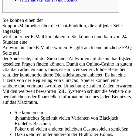
Sie können einen der
Support-Mitarbeiter über die Chat-Funktion, die auf jeder Seite
angezeigt
wird, oder per E-Mail kontaktieren. Sie können innerhalb von 24
Stunden eine
Antwort auf Ihre E-Mail erwarten. Es gibt auch eine nützliche FAQ-
Seite auf
der Spieleseite, auf der Sie schnell Antworten auf die am häufigsten
gestellten Fragen finden können. Damit ein Online-Casino in gutem
Glauben arbeiten kann, muss es ein lizenzierter Online-Betreiber
sein, der kundenorientierte Dienstleistungen anbietet. Es hat eine
Lizenz von der Regierung von Curacao; Spieler können eine
saubere und vertrauenswürdige Umgebung zu allen Zeiten erwarten.
Mit den weltweit bewährten SSL-Systemen schützt die Website die
persönlichen oder finanziellen Informationen eines jeden Benutzers
auf das Maximum.
Sie können ein
dynamisches Spiel mit vielen Varianten von Blackjack,
Roulette, Baccarat,
Poker und vielen anderen beliebten Casinospielen genießen.
Dazu gehören unter anderem der Highroller Bonus,