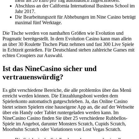
mehr als 20 Euro pro Tag automatisch zugeschrieben.
Abschluss an der California International Business School im
Jahr 2017.
Die Bearbeitungszeit für Abhebungen im Nine Casino beträgt
maximal fünf Werktage.
Die Tische werden von namhaften Größen wie Evolution und
Pragmatic bereitgestellt. In dem Evolution Casino kann man allein
an über 30 Roulette Tischen Platz nehmen und fast 300 Live Spiele
in Echtzeit genießen. Für Deutschland stehen zahlreiche Games mit
echten Croupiers zur Auswahl.
Ist das NineCasino sicher und
vertrauenswürdig?
Es gibt verschiedene Bereiche, die alle problemlos über das Menü
erreicht werden können. Die Einzahlungsboni werden dem
Spielerkonto automatisch gutgeschrieben. Ja, das Online Casino
bietet seinen Spielern eine hauseigene App an, die auf der Webseite
über ein Handy oder Tablet runtergeladen werden kann. Im
NineCasino Casino finden Sie über 25 verschiedene Rubbellos-
Spiele im Angebot, darunter Monsters Scratch, Cupids Scratch,
Moorhuhn Scratch oder Variationen von Lost Vegas Scratch.