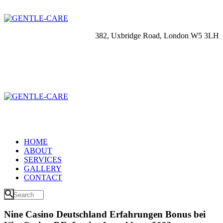
382, Uxbridge Road, London W5 3LH
HOME
ABOUT
SERVICES
GALLERY
CONTACT
Nine Casino Deutschland Erfahrungen Bonus bei