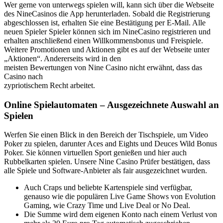
Wer gerne von unterwegs spielen will, kann sich über die Webseite
des NineCasinos die App herunterladen. Sobald die Registrierung
abgeschlossen ist, erhalten Sie eine Bestätigung per E-Mail. Alle
neuen Spieler Spieler können sich im NineCasino registrieren und
erhalten anschließend einen Willkommensbonus und Freispiele.
Weitere Promotionen und Aktionen gibt es auf der Webseite unter
„Aktionen“. Andererseits wird in den
meisten Bewertungen von Nine Casino nicht erwähnt, dass das
Casino nach
zypriotischem Recht arbeitet.
Online Spielautomaten – Ausgezeichnete Auswahl an
Spielen
Werfen Sie einen Blick in den Bereich der Tischspiele, um Video
Poker zu spielen, darunter Aces and Eights und Deuces Wild Bonus
Poker. Sie können virtuellen Sport genießen und hier auch
Rubbelkarten spielen. Unsere Nine Casino Prüfer bestätigen, dass
alle Spiele und Software-Anbieter als fair ausgezeichnet wurden.
Auch Craps und beliebte Kartenspiele sind verfügbar,
genauso wie die populären Live Game Shows von Evolution
Gaming, wie Crazy Time und Live Deal or No Deal.
Die Summe wird dem eigenen Konto nach einem Verlust von