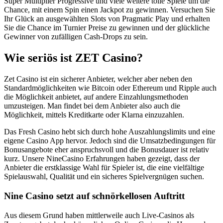
Super Multiplier Progressive und viele weitere tolle Spiele um die
Chance, mit einem Spin einen Jackpot zu gewinnen. Versuchen Sie
Ihr Glück an ausgewählten Slots von Pragmatic Play und erhalten
Sie die Chance im Turnier Preise zu gewinnen und der glückliche
Gewinner von zufälligen Cash-Drops zu sein.
Wie seriös ist ZET Casino?
Zet Casino ist ein sicherer Anbieter, welcher aber neben den
Standardmöglichkeiten wie Bitcoin oder Ethereum und Ripple auch
die Möglichkeit anbietet, auf andere Einzahlungsmethoden
umzusteigen. Man findet bei dem Anbieter also auch die
Möglichkeit, mittels Kreditkarte oder Klarna einzuzahlen.
Das Fresh Casino hebt sich durch hohe Auszahlungslimits und eine
eigene Casino App hervor. Jedoch sind die Umsatzbedingungen für
Bonusangebote eher anspruchsvoll und die Bonusdauer ist relativ
kurz. Unsere NineCasino Erfahrungen haben gezeigt, dass der
Anbieter die erstklassige Wahl für Spieler ist, die eine vielfältige
Spielauswahl, Qualität und ein sicheres Spielvergnügen suchen.
Nine Casino setzt auf schnörkellosen Auftritt
Aus diesem Grund haben mittlerweile auch Live-Casinos als