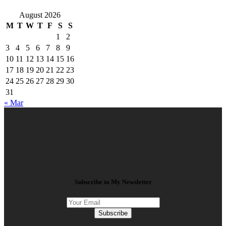
August 2026
M
T
W
T
F
S
S
1
2
3
4
5
6
7
8
9
10
11
12
13
14
15
16
17
18
19
20
21
22
23
24
25
26
27
28
29
30
31
« Mar
Subscribe to My Newsletter
Subscribe