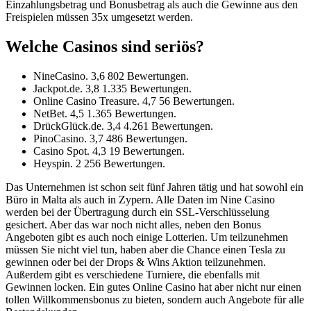
Einzahlungsbetrag und Bonusbetrag als auch die Gewinne aus den
Freispielen müssen 35x umgesetzt werden.
Welche Casinos sind seriös?
NineCasino. 3,6 802 Bewertungen.
Jackpot.de. 3,8 1.335 Bewertungen.
Online Casino Treasure. 4,7 56 Bewertungen.
NetBet. 4,5 1.365 Bewertungen.
DrückGlück.de. 3,4 4.261 Bewertungen.
PinoCasino. 3,7 486 Bewertungen.
Casino Spot. 4,3 19 Bewertungen.
Heyspin. 2 256 Bewertungen.
Das Unternehmen ist schon seit fünf Jahren tätig und hat sowohl ein
Büro in Malta als auch in Zypern. Alle Daten im Nine Casino
werden bei der Übertragung durch ein SSL-Verschlüsselung
gesichert. Aber das war noch nicht alles, neben den Bonus
Angeboten gibt es auch noch einige Lotterien. Um teilzunehmen
müssen Sie nicht viel tun, haben aber die Chance einen Tesla zu
gewinnen oder bei der Drops & Wins Aktion teilzunehmen.
Außerdem gibt es verschiedene Turniere, die ebenfalls mit
Gewinnen locken. Ein gutes Online Casino hat aber nicht nur einen
tollen Willkommensbonus zu bieten, sondern auch Angebote für alle