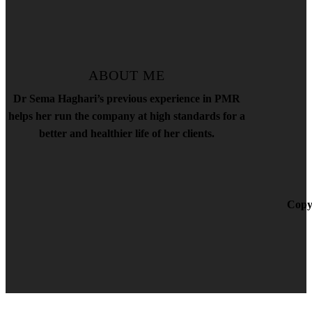
ABOUT ME
Dr Sema Haghari’s previous experience in PMR
helps her run the company at high standards for a
better and healthier life of her clients.
Copyr