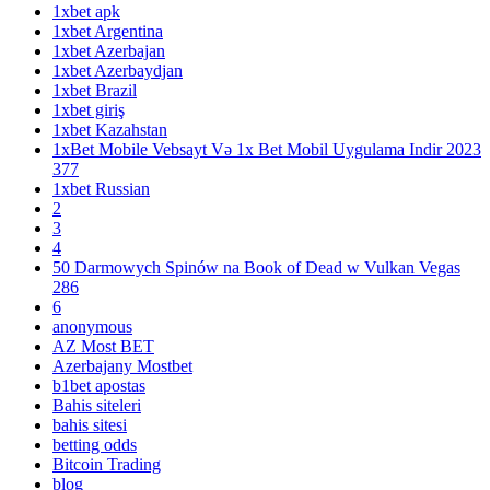
1xbet apk
1xbet Argentina
1xbet Azerbajan
1xbet Azerbaydjan
1xbet Brazil
1xbet giriş
1xbet Kazahstan
1xBet Mobile Vebsayt Və 1x Bet Mobil Uygulama Indir 2023
377
1xbet Russian
2
3
4
50 Darmowych Spinów na Book of Dead w Vulkan Vegas
286
6
anonymous
AZ Most BET
Azerbajany Mostbet
b1bet apostas
Bahis siteleri
bahis sitesi
betting odds
Bitcoin Trading
blog