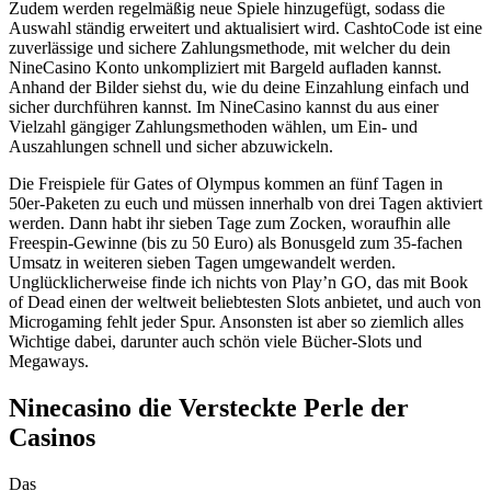
Zudem werden regelmäßig neue Spiele hinzugefügt, sodass die
Auswahl ständig erweitert und aktualisiert wird. CashtoCode ist eine
zuverlässige und sichere Zahlungsmethode, mit welcher du dein
NineCasino Konto unkompliziert mit Bargeld aufladen kannst.
Anhand der Bilder siehst du, wie du deine Einzahlung einfach und
sicher durchführen kannst. Im NineCasino kannst du aus einer
Vielzahl gängiger Zahlungsmethoden wählen, um Ein- und
Auszahlungen schnell und sicher abzuwickeln.
Die Freispiele für Gates of Olympus kommen an fünf Tagen in
50er-Paketen zu euch und müssen innerhalb von drei Tagen aktiviert
werden. Dann habt ihr sieben Tage zum Zocken, woraufhin alle
Freespin-Gewinne (bis zu 50 Euro) als Bonusgeld zum 35-fachen
Umsatz in weiteren sieben Tagen umgewandelt werden.
Unglücklicherweise finde ich nichts von Play’n GO, das mit Book
of Dead einen der weltweit beliebtesten Slots anbietet, und auch von
Microgaming fehlt jeder Spur. Ansonsten ist aber so ziemlich alles
Wichtige dabei, darunter auch schön viele Bücher-Slots und
Megaways.
Ninecasino die Versteckte Perle der
Casinos
Das