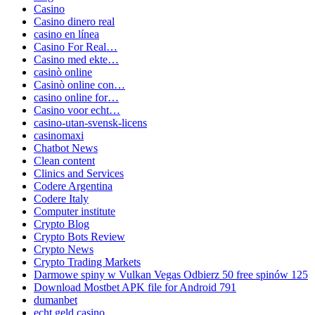
Casino
Casino dinero real
casino en línea
Casino For Real…
Casino med ekte…
casinò online
Casinò online con…
casino online for…
Casino voor echt…
casino-utan-svensk-licens
casinomaxi
Chatbot News
Clean content
Clinics and Services
Codere Argentina
Codere Italy
Computer institute
Crypto Blog
Crypto Bots Review
Crypto News
Crypto Trading Markets
Darmowe spiny w Vulkan Vegas Odbierz 50 free spinów 125
Download Mostbet APK file for Android 791
dumanbet
echt geld casino