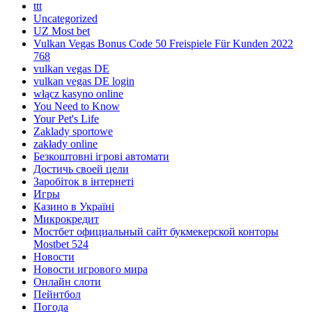
ttt
Uncategorized
UZ Most bet
Vulkan Vegas Bonus Code 50 Freispiele Für Kunden 2022
768
vulkan vegas DE
vulkan vegas DE login
włącz kasyno online
You Need to Know
Your Pet's Life
Zaklady sportowe
zakłady online
Безкоштовні ігрові автомати
Достичь своей цели
Заробіток в інтернеті
Игры
Казино в Україні
Микрокредит
Мостбет официальный сайт букмекерской конторы
Mostbet 524
Новости
Новости игрового мира
Онлайн слоти
Пейнтбол
Погода