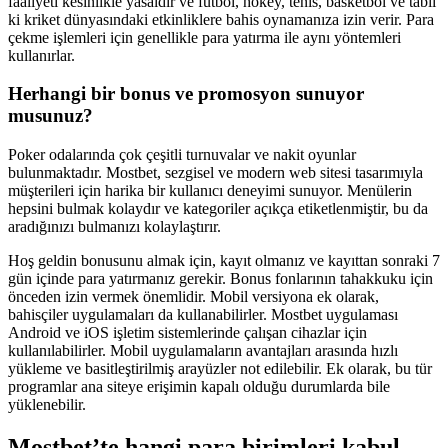
faaliyeti kesinlikle yasaldır ve futbol, ​​hokey, tenis, basketbol ve tabii
ki kriket dünyasındaki etkinliklere bahis oynamanıza izin verir. Para
çekme işlemleri için genellikle para yatırma ile aynı yöntemleri
kullanırlar.
Herhangi bir bonus ve promosyon sunuyor
musunuz?
Poker odalarında çok çeşitli turnuvalar ve nakit oyunlar
bulunmaktadır. Mostbet, sezgisel ve modern web sitesi tasarımıyla
müşterileri için harika bir kullanıcı deneyimi sunuyor. Menülerin
hepsini bulmak kolaydır ve kategoriler açıkça etiketlenmiştir, bu da
aradığınızı bulmanızı kolaylaştırır.
Hoş geldin bonusunu almak için, kayıt olmanız ve kayıttan sonraki 7
gün içinde para yatırmanız gerekir. Bonus fonlarının tahakkuku için
önceden izin vermek önemlidir. Mobil versiyona ek olarak,
bahisçiler uygulamaları da kullanabilirler. Mostbet uygulaması
Android ve iOS işletim sistemlerinde çalışan cihazlar için
kullanılabilirler. Mobil uygulamaların avantajları arasında hızlı
yükleme ve basitleştirilmiş arayüzler not edilebilir. Ek olarak, bu tür
programlar ana siteye erişimin kapalı olduğu durumlarda bile
yüklenebilir.
Mostbet’te hangi para birimleri kabul