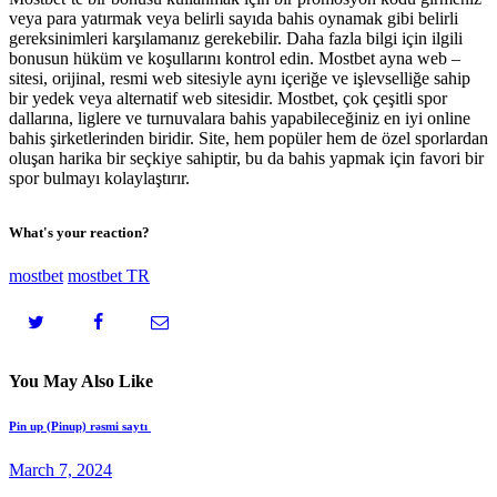
veya para yatırmak veya belirli sayıda bahis oynamak gibi belirli
gereksinimleri karşılamanız gerekebilir. Daha fazla bilgi için ilgili
bonusun hüküm ve koşullarını kontrol edin. Mostbet ayna web –
sitesi, orijinal, resmi web sitesiyle aynı içeriğe ve işlevselliğe sahip
bir yedek veya alternatif web sitesidir. Mostbet, çok çeşitli spor
dallarına, liglere ve turnuvalara bahis yapabileceğiniz en iyi online
bahis şirketlerinden biridir. Site, hem popüler hem de özel sporlardan
oluşan harika bir seçkiye sahiptir, bu da bahis yapmak için favori bir
spor bulmayı kolaylaştırır.
What's your reaction?
mostbet
mostbet TR
You May Also Like
Pin up (Pinup) rəsmi saytı
March 7, 2024