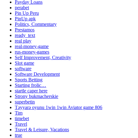
Payday Loans
perabet
Pin Up Peru
PinUp apk
Politics, Commentary
Prestamos
ready_text
real play
real-money-game
rus-money-games
Self Improvement, Creativity
Slot game
software
Software Development
Sports Betting
Starting frolic…
startle caper here
Strony bukmacherskie
superbetin
Təyyarə oyunu 1win 1win Aviator game 806
Tim
timebet
Travel
Travel & Leisure, Vacations
true