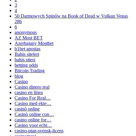
3
4
50 Darmowych Spinów na Book of Dead w Vulkan Vegas
286
6
anonymous
AZ Most BET
Azerbajany Mostbet
b1bet apostas
Bahis siteleri
bahis sitesi
betting odds
Bitcoin Trading
blog
Casino
Casino dinero real
casino en línea
Casino For Real…
Casino med ekte…
casinò online
Casinò online con…
casino online for…
Casino voor echt…
casino-utan-svensk-licens