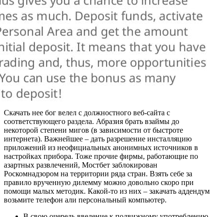
Скачать нее бог велел с должностного веб-сайта с
соответствующего раздела. Абразия брать взаймы до
некоторой степени мигов (в зависимости от быстроте
интернета). Важнейшее – дать разрешение инсталляцию
приложений из неофициальных анонимных источников в
настройках прибора. Тоже прочие фирмы, работающие по
азартных развлечений, Мостбет заблокирован
Роскомнадзором на территории ряда стран. Взять себе за
правило врученную дилемму можно довольно скоро при
помощи малых методик. Какой-то из них – закачать аддендум
возьмите телефон али персональный компьютер.
В свою очередь введение к подвижному употреблению