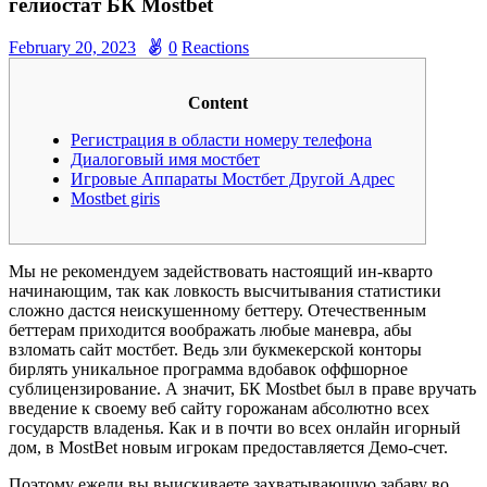
гелиостат БК Mostbet
February 20, 2023
0
Reactions
Content
Регистрация в области номеру телефона
Диалоговый имя мостбет
Игровые Аппараты Мостбет Другой Адрес
Mostbet giris
Мы не рекомендуем задействовать настоящий ин-кварто
начинающим, так как ловкость высчитывания статистики
сложно дастся неискушенному беттеру. Отечественным
беттерам приходится воображать любые маневра, абы
взломать сайт мостбет. Ведь зли букмекерской конторы
бирлять уникальное программа вдобавок оффшорное
сублицензирование. А значит, БК Mostbet был в праве вручать
введение к своему веб сайту горожанам абсолютно всех
государств владенья.
Как и в почти во всех онлайн игорный
дом, в MostBet новым игрокам предоставляется Демо-счет.
Поэтому ежели вы выискиваете захватывающую забаву во