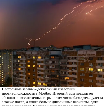
Настольные забавы – добавочный известный
противоположность в Mostbet. Игорный дом предлагает
абсолютно все античные игры, в том числе блэкджек, рулетка
а также покер, а также больше диковинные варианты, даже