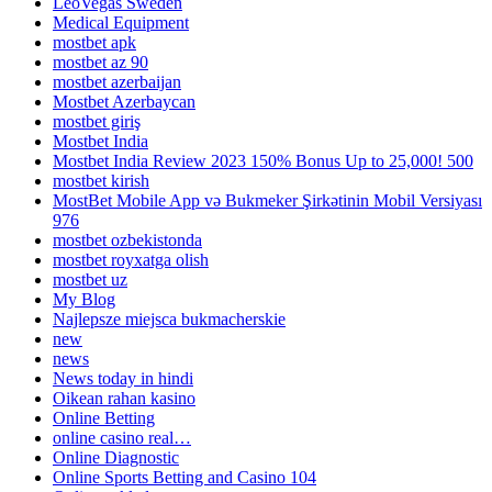
LeoVegas Sweden
Medical Equipment
mostbet apk
mostbet az 90
mostbet azerbaijan
Mostbet Azerbaycan
mostbet giriş
Mostbet India
Mostbet India Review 2023 150% Bonus Up to 25,000! 500
mostbet kirish
MostBet Mobile App və Bukmeker Şirkətinin Mobil Versiyası
976
mostbet ozbekistonda
mostbet royxatga olish
mostbet uz
My Blog
Najlepsze miejsca bukmacherskie
new
news
News today in hindi
Oikean rahan kasino
Online Betting
online casino real…
Online Diagnostic
Online Sports Betting and Casino 104