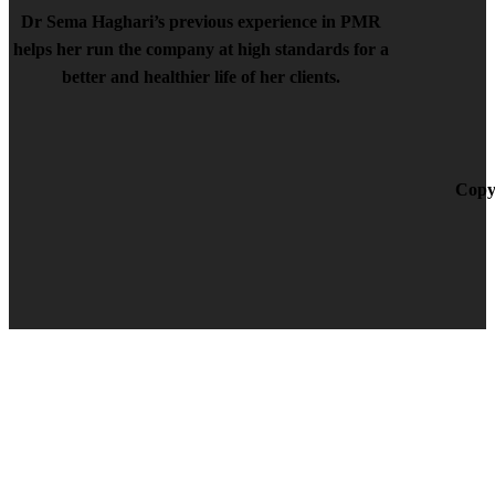
Dr Sema Haghari’s previous experience in PMR
helps her run the company at high standards for a
better and healthier life of her clients.
Copyr