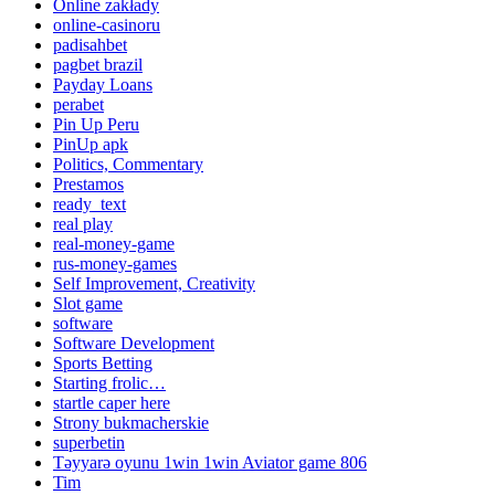
Online zakłady
online-casinoru
padisahbet
pagbet brazil
Payday Loans
perabet
Pin Up Peru
PinUp apk
Politics, Commentary
Prestamos
ready_text
real play
real-money-game
rus-money-games
Self Improvement, Creativity
Slot game
software
Software Development
Sports Betting
Starting frolic…
startle caper here
Strony bukmacherskie
superbetin
Təyyarə oyunu 1win 1win Aviator game 806
Tim