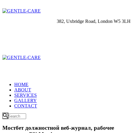
382, Uxbridge Road, London W5 3LH
HOME
ABOUT
SERVICES
GALLERY
CONTACT
Мостбет должностной веб-журнал, рабочее