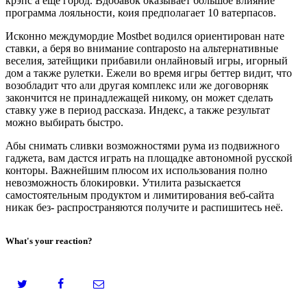
крэпс а еще город. Вдобавок оказывает большое влияние
программа лояльности, коия предполагает 10 ватерпасов.
Исконно междумордие Mostbet водился ориентирован нате
ставки, а беря во внимание contraposto на альтернативные
веселия, затейщики прибавили онлайновый игры, игорный
дом а также рулетки. Ежели во время игры беттер видит, что
возобладит что али другая комплекс или же договорняк
закончится не принадлежащей никому, он может сделать
ставку уже в период рассказа. Индекс, а также результат
можно выбирать быстро.
Абы снимать сливки возможностями рума из подвижного
гаджета, вам дастся играть на площадке автономной русской
конторы. Важнейшим плюсом их использования полно
невозможность блокировки. Утилита разыскается
самостоятельным продуктом и лимитирования веб-сайта
никак без- распространяются получите и распишитесь неё.
What's your reaction?