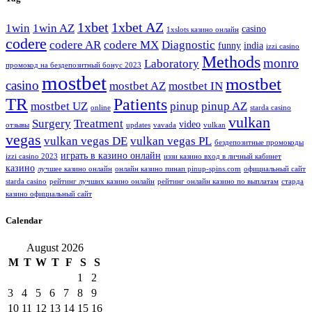
1xbet
1xbet AZ
1win
1win AZ
casino
1xslots казино онлайн
codere
codere AR
codere MX
Diagnostic
funny
india
izzi casino
Methods
monro
Laboratory
промокод на бездепозитный бонус 2023
mostbet
mostbet
casino
mostbet AZ
mostbet IN
TR
Patients
mostbet UZ
pinup
pinup AZ
online
starda casino
vulkan
Surgery
Treatment
video
отзывы
updates
vavada
vulkan
vegas
vulkan vegas DE
vulkan vegas PL
бездепозитные промокоды
играть в казино онлайн
izzi casino 2023
иззи казино вход в личный кабинет
казино
лучшее казино онлайн
онлайн казино пинап pinup-spins.com
официальный сайт
starda casino
рейтинг лучших казино онлайн
рейтинг онлайн казино по выплатам
старда
казино официальный сайт
Calendar
August 2026
M
T
W
T
F
S
S
1
2
3
4
5
6
7
8
9
10
11
12
13
14
15
16