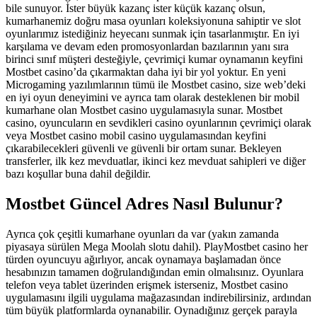
bile sunuyor. İster büyük kazanç ister küçük kazanç olsun,
kumarhanemiz doğru masa oyunları koleksiyonuna sahiptir ve slot
oyunlarımız istediğiniz heyecanı sunmak için tasarlanmıştır. En iyi
karşılama ve devam eden promosyonlardan bazılarının yanı sıra
birinci sınıf müşteri desteğiyle, çevrimiçi kumar oynamanın keyfini
Mostbet casino’da çıkarmaktan daha iyi bir yol yoktur. En yeni
Microgaming yazılımlarının tümü ile Mostbet casino, size web’deki
en iyi oyun deneyimini ve ayrıca tam olarak desteklenen bir mobil
kumarhane olan Mostbet casino uygulamasıyla sunar. Mostbet
casino, oyuncuların en sevdikleri casino oyunlarının çevrimiçi olarak
veya Mostbet casino mobil casino uygulamasından keyfini
çıkarabilecekleri güvenli ve güvenli bir ortam sunar. Bekleyen
transferler, ilk kez mevduatlar, ikinci kez mevduat sahipleri ve diğer
bazı koşullar buna dahil değildir.
Mostbet Güncel Adres Nasıl Bulunur?
Ayrıca çok çeşitli kumarhane oyunları da var (yakın zamanda
piyasaya sürülen Mega Moolah slotu dahil). PlayMostbet casino her
türden oyuncuyu ağırlıyor, ancak oynamaya başlamadan önce
hesabınızın tamamen doğrulandığından emin olmalısınız. Oyunlara
telefon veya tablet üzerinden erişmek isterseniz, Mostbet casino
uygulamasını ilgili uygulama mağazasından indirebilirsiniz, ardından
tüm büyük platformlarda oynanabilir. Oynadığınız gerçek parayla