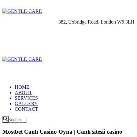
382, Uxbridge Road, London W5 3LH
HOME
ABOUT
SERVICES
GALLERY
CONTACT
Mostbet Canlı Casino Oyna | Canlı sitesii casino