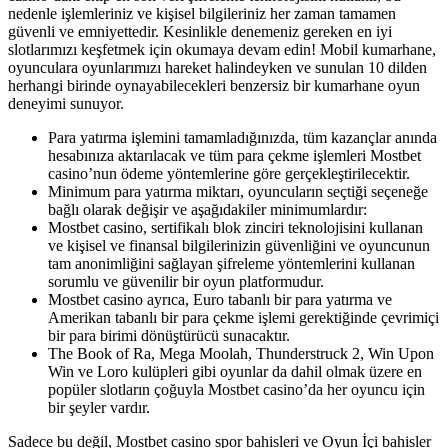
nedenle işlemleriniz ve kişisel bilgileriniz her zaman tamamen
güvenli ve emniyettedir. Kesinlikle denemeniz gereken en iyi
slotlarımızı keşfetmek için okumaya devam edin! Mobil kumarhane,
oyunculara oyunlarımızı hareket halindeyken ve sunulan 10 dilden
herhangi birinde oynayabilecekleri benzersiz bir kumarhane oyun
deneyimi sunuyor.
Para yatırma işlemini tamamladığınızda, tüm kazançlar anında
hesabınıza aktarılacak ve tüm para çekme işlemleri Mostbet
casino’nun ödeme yöntemlerine göre gerçekleştirilecektir.
Minimum para yatırma miktarı, oyuncuların seçtiği seçeneğe
bağlı olarak değişir ve aşağıdakiler minimumlardır:
Mostbet casino, sertifikalı blok zinciri teknolojisini kullanan
ve kişisel ve finansal bilgilerinizin güvenliğini ve oyuncunun
tam anonimliğini sağlayan şifreleme yöntemlerini kullanan
sorumlu ve güvenilir bir oyun platformudur.
Mostbet casino ayrıca, Euro tabanlı bir para yatırma ve
Amerikan tabanlı bir para çekme işlemi gerektiğinde çevrimiçi
bir para birimi dönüştürücü sunacaktır.
The Book of Ra, Mega Moolah, Thunderstruck 2, Win Upon
Win ve Loro kulüpleri gibi oyunlar da dahil olmak üzere en
popüler slotların çoğuyla Mostbet casino’da her oyuncu için
bir şeyler vardır.
Sadece bu değil, Mostbet casino spor bahisleri ve Oyun İçi bahisler