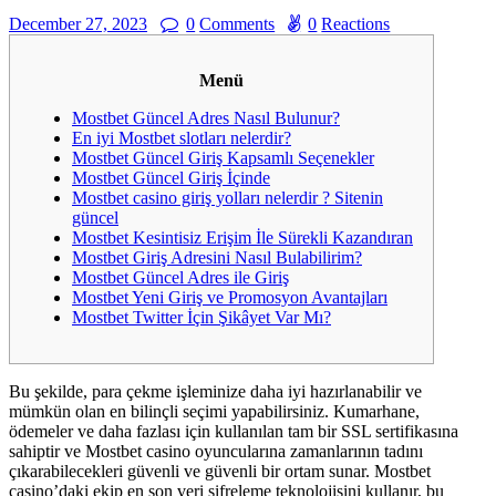
December 27, 2023
0
Comments
0
Reactions
Menü
Mostbet Güncel Adres Nasıl Bulunur?
En iyi Mostbet slotları nelerdir?
Mostbet Güncel Giriş Kapsamlı Seçenekler
Mostbet Güncel Giriş İçinde
Mostbet casino giriş yolları nelerdir ? Sitenin
güncel
Mostbet Kesintisiz Erişim İle Sürekli Kazandıran
Mostbet Giriş Adresini Nasıl Bulabilirim?
Mostbet Güncel Adres ile Giriş
Mostbet Yeni Giriş ve Promosyon Avantajları
Mostbet Twitter İçin Şikâyet Var Mı?
Bu şekilde, para çekme işleminize daha iyi hazırlanabilir ve
mümkün olan en bilinçli seçimi yapabilirsiniz. Kumarhane,
ödemeler ve daha fazlası için kullanılan tam bir SSL sertifikasına
sahiptir ve Mostbet casino oyuncularına zamanlarının tadını
çıkarabilecekleri güvenli ve güvenli bir ortam sunar. Mostbet
casino’daki ekip en son veri şifreleme teknolojisini kullanır, bu