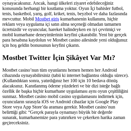
oynayacaksınız. Ancak, hangi ülkeleri ziyaret edebileceğiniz
konusunda herhangi bir kısıtlama yoktur. Oyun İçi bahisler futbol, ​​
tenis, basketbol, ​​yarış, golf, kriket, tenis, beyzbol ve daha fazlasında
mevcuttur. Mobil
Mostbet giriş
kumarhanenin kullanımı, hiçbir
reklam veya uygulama içi satın alma seçeneği olmadan tamamen
ücretsizdir ve oyuncular, hareket halindeyken en iyi çevrimiçi ve
mobil kumarhane deneyimlerinin keyfini çıkarabilir. Yeni bir gerçek
para hesabına kaydolun ve Mostbet casino ailesinde yeni olduğunuz
için hoş geldin bonusunun keyfini çıkarın.
Mostbet Twitter İçin Şikâyet Var Mı?
Mostbet casino’nun tüm oyunlarını hemen hemen her Android
cihazında oynayabilirsiniz (tabii ki internet bağlantısı olduğu sürece).
(Kullandıktan sonra, yatırdığınız her 100 için 10 bedava dönüş
alacaksınız. Kanıtlanmış ödeme yüzdeleri ve bir dizi isteğe bağlı
özellik ile başka hiçbir kumarhane uygulaması aynı oyun çeşitliliğini
sunmaz. Mostbet casino mobil casino uygulamasını indirmek için,
oyuncuların sırasıyla iOS ve Android cihazlar için Google Play
Store veya App Store’da araması gerekir. Mostbet casino’nun
belirttiği gibi: “Gerçek parayla oynamayı büyük bir değerde
sunarak, kumarhanemize para yatırırken ve çekerken harika zaman
geçireceksiniz.