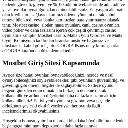
nedenle güvenli, güvenli ve %100 adil bir web sitesinde adil, adil ve
yasal oyunlar oynadığınızdan emin olabilirsiniz. En yaygın alternatif
olan kredi kartı, sağlayıcı kartınızı ödeme yöntemi olarak kabul
etmese bile kredi veya banka kartınızdan para yatırmanıza olanak
tanır. Mostbet casino, slotlar, masa oyunları, canlı casino oyunları,
video poker ve daha fazlasını içeren çok çeşitli çevrimiçi casino
oyunlarına sahiptir. Mostbet casino, Malta Oyun Otoritesi ve Malta
Oyun Komisyonu tarafından lisanslanmıştır ve bağımsız ve
uluslararası kabul görmüş bir eCOGRA lisans onay kuruluşu olan
eCOGRA tarafından düzenlenmektedir.
Mostbet Giriş Sitesi Kapsamında
Ayrıca size hangi oyunları oynayabileceğinizi, nerede ve nasıl
oynayabileceğinizi söyleyebilecekleri gibi oyunların güvenilirliği ve
güvenliği gibi önemli bilgiler de sağlayabilirler. Sadece oyunu
beğendiğinizden emin olmak için birkaçını deneme olarak
kullanabilir ve ardından diğerlerini daha da fazla kazanmak için
kullanabilirsiniz! En iyi yeni oyunlara göz atın veya peşinde
olduğunuz şey eski okul favorileriyse, her oyunla ilgili
incelemelerimizi okuyabilirsiniz.
Hoşgeldin bonusu, yatırılan tutardan bile daha büyüktür, bu nedenle
başlangıçta minimum depozitodan daha fazla parayla