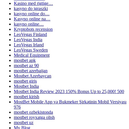
Kasino med rigtige…
kasyno do igraszki
kasyno online do…
Kasyno online na…
kasyno online…
Kryptobots recension
LeoVegas Finland
LeoVegas India
LeoVegas Irland
LeoVegas Sweden
Medical Equipment
mostbet apk
mostbet az 90
mostbet azerbaijan
Mostbet Azerbaycan
mostbet giriş
Mostbet India
Mostbet India Review 2023 150% Bonus Up to 25,000! 500
mostbet kirish
MostBet Mobile App və Bukmeker Şirkətinin Mobil Versiyası
976
mostbet ozbekistonda
mostbet royxatga olish
mostbet uz
My Blog