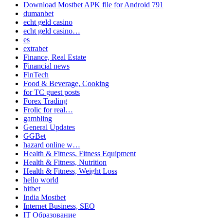
Download Mostbet APK file for Android 791
dumanbet
echt geld casino
echt geld casino…
es
extrabet
Finance, Real Estate
Financial news
FinTech
Food & Beverage, Cooking
for TC guest posts
Forex Trading
Frolic for real…
gambling
General Updates
GGBet
hazard online w…
Health & Fitness, Fitness Equipment
Health & Fitness, Nutrition
Health & Fitness, Weight Loss
hello world
hitbet
India Mostbet
Internet Business, SEO
IT Образование