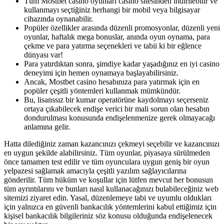
Tüm Mostbet casino oyunları casino sitesinden indirilebilir ve
kullanmayı seçtiğiniz herhangi bir mobil veya bilgisayar
cihazında oynanabilir.
Popüler özellikler arasında düzenli promosyonlar, düzenli yeni
oyunlar, haftalık mega bonuslar, anında oyun oynama, para
çekme ve para yatırma seçenekleri ve tabii ki bir eğlence
dünyası var!
Para yatırdıktan sonra, şimdiye kadar yaşadığınız en iyi casino
deneyimi için hemen oynamaya başlayabilirsiniz.
Ancak, Mostbet casino hesabınıza para yatırmak için en
popüler çeşitli yöntemleri kullanmak mümkündür.
Bu, lisanssız bir kumar operatörüne kaydolmayı seçerseniz
ortaya çıkabilecek endişe verici bir mali sorun olan hesabın
dondurulması konusunda endişelenmenize gerek olmayacağı
anlamına gelir.
Hatta dilediğiniz zaman kazancınızı çekmeyi seçebilir ve kazancınızı
en uygun şekilde alabilirsiniz. Tüm oyunlar, piyasaya sürülmeden
önce tamamen test edilir ve tüm oyunculara uygun geniş bir oyun
yelpazesi sağlamak amacıyla çeşitli yazılım sağlayıcılarına
gönderilir. Tüm hüküm ve koşullar için lütfen mevcut her bonusun
tüm ayrıntılarını ve bunları nasıl kullanacağınızı bulabileceğiniz web
sitemizi ziyaret edin. Yasal, düzenlemeye tabi ve uyumlu oldukları
için yalnızca en güvenli bankacılık yöntemlerini kabul ettiğimiz için
kişisel bankacılık bilgileriniz söz konusu olduğunda endişelenecek