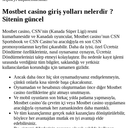
Mostbet casino giriş yolları nelerdir ?
Sitenin güncel
Mostbet casino, CSN’nin (Kanada Süper Ligi) resmi
kumarhanesidir ve Kanadalı oyuncular, Mostbet casino’nun CSN
Sportsbook ve CSN Casino’su aracılığıyla en son CSN
promosyonlarının keyfini çıkarabilir. Daha da iyisi, özel Ücretsiz
Döndürme özelliklerimiz, nasıl oynarsanız oynayın, Ücretsiz
Döndürmelerinizi talep etmeyi kolaylaştırır. Bu nedenle kayıt işlemi
sırasında verdiğiniz tüm bilgiler, saklandığı ve yetkisiz
kullanıcılardan korunduğu için tamamen gizlidir.
Ancak daha önce hiç slot oynamadıysanız endişelenmeyin,
çünkü onlarla kısa sürede başa çıkacaksınız.
Oynamadan ve hesabınızı oluşturmadan önce diğer Mostbet
casino özelliklerine göz atmayı unutmayın.
Ve mobil oyunların son birkaç yılda patlama yapmasıyla,
Mostbet casino’da çevrim içi veya Mostbet casino uygulaması
aracılığıyla oynamak her zamankinden daha mantıklı.
Ve tüm kazançlarınız gerçek nakit kazançlara dönüştürülebilir,
böylece her avantajdan mutlak en iyi avantajı elde
edebilirsiniz.