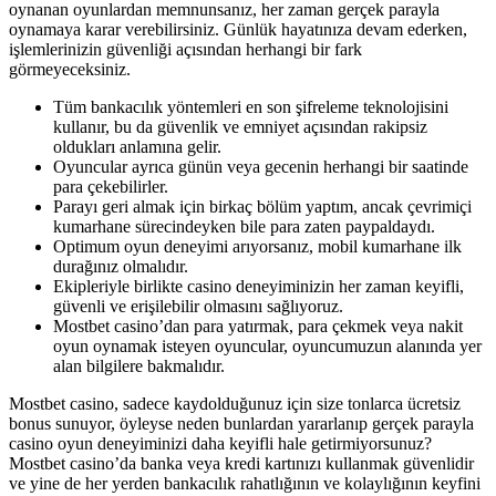
oynanan oyunlardan memnunsanız, her zaman gerçek parayla
oynamaya karar verebilirsiniz. Günlük hayatınıza devam ederken,
işlemlerinizin güvenliği açısından herhangi bir fark
görmeyeceksiniz.
Tüm bankacılık yöntemleri en son şifreleme teknolojisini
kullanır, bu da güvenlik ve emniyet açısından rakipsiz
oldukları anlamına gelir.
Oyuncular ayrıca günün veya gecenin herhangi bir saatinde
para çekebilirler.
Parayı geri almak için birkaç bölüm yaptım, ancak çevrimiçi
kumarhane sürecindeyken bile para zaten paypaldaydı.
Optimum oyun deneyimi arıyorsanız, mobil kumarhane ilk
durağınız olmalıdır.
Ekipleriyle birlikte casino deneyiminizin her zaman keyifli,
güvenli ve erişilebilir olmasını sağlıyoruz.
Mostbet casino’dan para yatırmak, para çekmek veya nakit
oyun oynamak isteyen oyuncular, oyuncumuzun alanında yer
alan bilgilere bakmalıdır.
Mostbet casino, sadece kaydolduğunuz için size tonlarca ücretsiz
bonus sunuyor, öyleyse neden bunlardan yararlanıp gerçek parayla
casino oyun deneyiminizi daha keyifli hale getirmiyorsunuz?
Mostbet casino’da banka veya kredi kartınızı kullanmak güvenlidir
ve yine de her yerden bankacılık rahatlığının ve kolaylığının keyfini