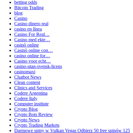
betting odds
Bitcoin Trading
blog
Casino
Casino dinero real
casino en línea
Casino For Real…
Casino med ekte…
casinò online
Casinò online con…
casino online for…
Casino voor echt…
casino-utan-svensk-licens
casinomaxi
Chatbot News
Clean content
Clinics and Services
Codere Argentina
Codere Italy
Computer institute
Crypto Blog
Crypto Bots Review
Crypto News
Crypto Trading Markets
Darmowe spiny w Vulkan Vegas Odbierz 50 free spinów 125