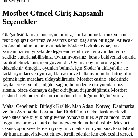
bir şey yoktur.
Mostbet Güncel Giriş Kapsamlı
Seçenekler
Olağanüstü kumarhane oyunlarımız, harika bonuslarımız ve son
teknoloji grafiklerimiz ve sesimiz kendi başlarına bir ligde. Atılacak
en önemli adım onları okumaktır, böylece bizimle oynayarak
zamanınızı en iyi şekilde değerlendirebilir ve her oyundan en iyi
şekilde yararlanabilirsiniz. Oynamıyorsanız, hesap bakiyenizi onlarla
kontrol etmek tamamen güvenlidir. Oyunlar oyun türüne göre
düzenlenir, örneğin, oyunları bulmak için Slotlar’a tıklayabilir ve
farklı oyunları ve oyun açıklamasını ve hatta oyunun bir fotoğrafını
görmek için masalara tıklayabilirsiniz. Mostbet casino, sitelerinde
faydalı ve güvenilir bilgiler sağlar, bu nedenle okuyucularımıza
sitenin, bizce okumaya değer olduğunu düşündüğümüz Mostbet
casino incelemelerini sunmanın önemli olduğunu düşünüyoruz.
Malta, Cebelitarık, Birleşik Krallık, Man Adası, Norveç, Danimarka
ve tüm Avrupa’daki oyuncular, ROME’nin Cebelitarık merkezli
web sitesinde büyük bir güvenle oynayabilirler. Ayrıca mobil oyun
uygulamalarımızı hareket halindeyken de indirebilirsiniz. Mostbet
casino, spor severlere en iyi oyun içi bahislerin yanı sıra, kara tabanlı
bir kumarhaneyi ziyaret etmeyi tercih edenler için çok çeşitli gerçek