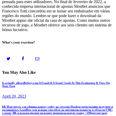
pensada para estes utilizadores. No final de fevereiro de 2022, a
conhecida empresa internacional de apostas Mostbet anunciou que
Francesco Totti concordou em se tornar seu embaixador em várias
regiões do mundo. Lembre-se que pode fazer o download da
Mostbet appno site oficial da casa de apostas. Como muitos outros
recursos de jogo, a Mostbet oferece aos seus clientes um sistema de
bónus lucrativo.
What's your reaction?
You May Also Like
Is actually allowsBeSexy.com A Fraud & A Scam? Look At This Evaluation & View On
Your Own
April 20, 2023
БК Имя впуск для официальному сайту на сегодня Пройди регистрацию получите и
распишитесь LeonBets com всяким способом на противоположность в области СМС,
е-маил, ВК и возьми презент возьмите первоначальную ставку +100percent нате