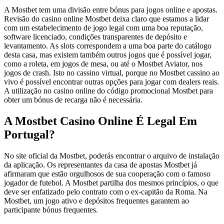
A Mostbet tem uma divisão entre bónus para jogos online e apostas.
Revisão do casino online Mostbet deixa claro que estamos a lidar
com um estabelecimento de jogo legal com uma boa reputação,
software licenciado, condições transparentes de depósito e
levantamento. As slots correspondem a uma boa parte do catálogo
desta casa, mas existem também outros jogos que é possível jogar,
como a roleta, em jogos de mesa, ou até o Mostbet Aviator, nos
jogos de crash. Isto no cassino virtual, porque no Mostbet cassino ao
vivo é possível encontrar outras opções para jogar com dealers reais.
A utilização no casino online do código promocional Mostbet para
obter um bónus de recarga não é necessária.
A Mostbet Casino Online É Legal Em
Portugal?
No site oficial da Mostbet, poderás encontrar o arquivo de instalação
da aplicação. Os representantes da casa de apostas Mostbet já
afirmaram que estão orgulhosos de sua cooperação com o famoso
jogador de futebol. A Mostbet partilha dos mesmos princípios, o que
deve ser enfatizado pelo contrato com o ex-capitão da Roma. Na
Mostbet, um jogo ativo e depósitos frequentes garantem ao
participante bónus frequentes.