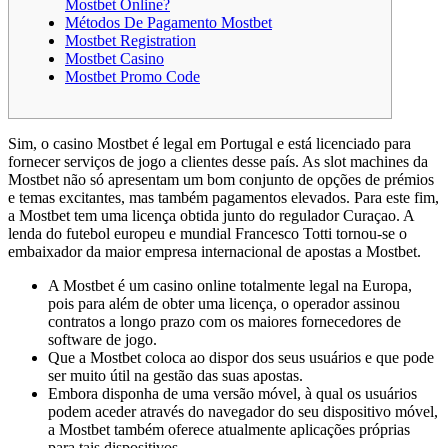
Mostbet Online?
Métodos De Pagamento Mostbet
Mostbet Registration
Mostbet Casino
Mostbet Promo Code
Sim, o casino Mostbet é legal em Portugal e está licenciado para
fornecer serviços de jogo a clientes desse país. As slot machines da
Mostbet não só apresentam um bom conjunto de opções de prémios
e temas excitantes, mas também pagamentos elevados. Para este fim,
a Mostbet tem uma licença obtida junto do regulador Curaçao. A
lenda do futebol europeu e mundial Francesco Totti tornou-se o
embaixador da maior empresa internacional de apostas a Mostbet.
A Mostbet é um casino online totalmente legal na Europa,
pois para além de obter uma licença, o operador assinou
contratos a longo prazo com os maiores fornecedores de
software de jogo.
Que a Mostbet coloca ao dispor dos seus usuários e que pode
ser muito útil na gestão das suas apostas.
Embora disponha de uma versão móvel, à qual os usuários
podem aceder através do navegador do seu dispositivo móvel,
a Mostbet também oferece atualmente aplicações próprias
para tais dispositivos.