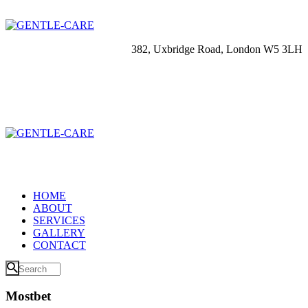
382, Uxbridge Road, London W5 3LH
HOME
ABOUT
SERVICES
GALLERY
CONTACT
Mostbet