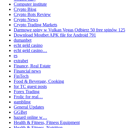
Computer institute
Crypto Blog
Crypto Bots Review
Crypto News
Crypto Trading Markets
Darmowe spiny w Vulkan Vegas Odbierz 50 free spinów 125
Download Mostbet APK file for Android 791
dumanbet
echt geld casino
echt geld casino…
es
extrabet
Finance, Real Estate
Financial news
FinTech
Food & Beverage, Cooking
for TC guest posts
Forex Trading
Frolic for real…
gambling
General Updates
GGBet
hazard online w…
Health & Fitness, Fitness Equipment
Health & Fitness, Nutrition