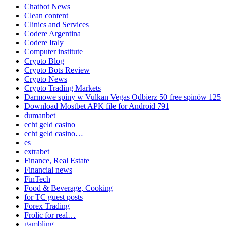
Chatbot News
Clean content
Clinics and Services
Codere Argentina
Codere Italy
Computer institute
Crypto Blog
Crypto Bots Review
Crypto News
Crypto Trading Markets
Darmowe spiny w Vulkan Vegas Odbierz 50 free spinów 125
Download Mostbet APK file for Android 791
dumanbet
echt geld casino
echt geld casino…
es
extrabet
Finance, Real Estate
Financial news
FinTech
Food & Beverage, Cooking
for TC guest posts
Forex Trading
Frolic for real…
gambling