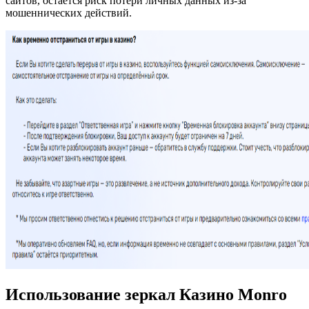
сайтов, остается риск потери личных данных из-за
мошеннических действий.
Использование зеркал Казино Monro