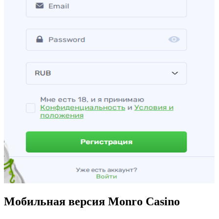
Мобильная версия Monro Casino