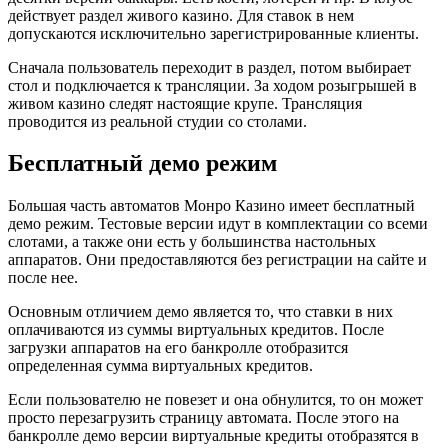
действует раздел живого казино. Для ставок в нем
допускаются исключительно зарегистрированные клиенты.
Сначала пользователь переходит в раздел, потом выбирает
стол и подключается к трансляции. За ходом розыгрышей в
живом казино следят настоящие крупе. Трансляция
проводится из реальной студии со столами.
Бесплатный демо режим
Большая часть автоматов Монро Казино имеет бесплатный
демо режим. Тестовые версии идут в комплектации со всеми
слотами, а также они есть у большинства настольных
аппаратов. Они предоставляются без регистрации на сайте и
после нее.
Основным отличием демо является то, что ставки в них
оплачиваются из суммы виртуальных кредитов. После
загрузки аппаратов на его банкролле отобразится
определенная сумма виртуальных кредитов.
Если пользователю не повезет и она обнулится, то он может
просто перезагрузить страницу автомата. После этого на
банкролле демо версии виртуальные кредиты отобразятся в