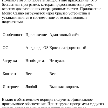
Помимо этого пользователям доступно приложение. Это
бесплатная программа, которая предоставляется в двух
версиях для различных операционных систем. Приложение
Monro Casino загружается через браузер устройства и
устанавливается в соответствие со всплывающими
подсказками.
Особенности
Приложение
Адаптивный сайт
ОС
Андроид, iOS
Кроссплатформенный
Загрузка
Необходима
Не нужна
Контент
Весь
Весь
Интернет
Любой
Высокая скорость
Важно в обязательном порядке получить официальное
программное обеспечение. При загрузке программы с других