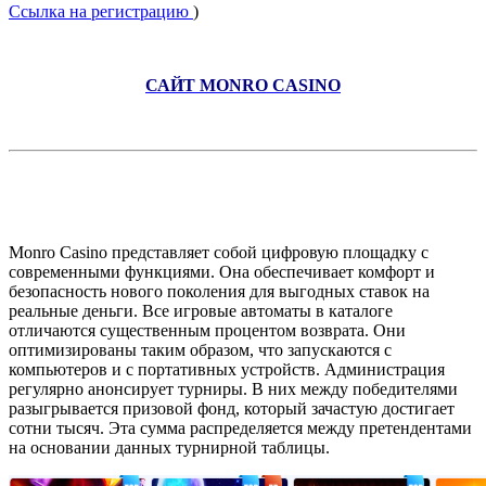
Ссылка на регистрацию
)
САЙТ MONRO CASINO
Monro Casino представляет собой цифровую площадку с
современными функциями. Она обеспечивает комфорт и
безопасность нового поколения для выгодных ставок на
реальные деньги. Все игровые автоматы в каталоге
отличаются существенным процентом возврата. Они
оптимизированы таким образом, что запускаются с
компьютеров и с портативных устройств. Администрация
регулярно анонсирует турниры. В них между победителями
разыгрывается призовой фонд, который зачастую достигает
сотни тысяч. Эта сумма распределяется между претендентами
на основании данных турнирной таблицы.