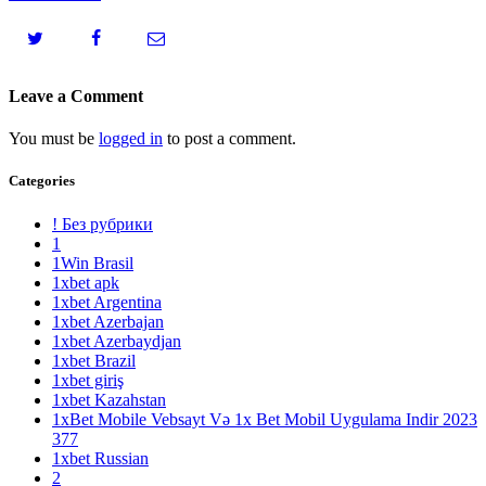
Leave a Comment
You must be
logged in
to post a comment.
Categories
! Без рубрики
1
1Win Brasil
1xbet apk
1xbet Argentina
1xbet Azerbajan
1xbet Azerbaydjan
1xbet Brazil
1xbet giriş
1xbet Kazahstan
1xBet Mobile Vebsayt Və 1x Bet Mobil Uygulama Indir 2023
377
1xbet Russian
2