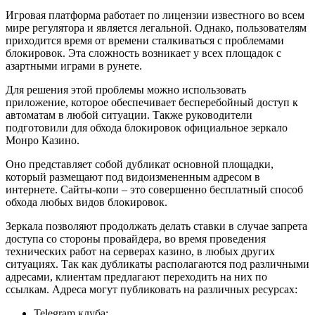
Игровая платформа работает по лицензии известного во всем
мире регулятора и является легальной. Однако, пользователям
приходится время от времени сталкиваться с проблемами
блокировок. Эта сложность возникает у всех площадок с
азартными играми в рунете.
Для решения этой проблемы можно использовать
приложение, которое обеспечивает бесперебойный доступ к
автоматам в любой ситуации. Также руководители
подготовили для обхода блокировок официальное зеркало
Монро Казино.
Оно представляет собой дубликат основной площадки,
который размещают под видоизмененным адресом в
интернете. Сайты-копи – это совершенно бесплатный способ
обхода любых видов блокировок.
Зеркала позволяют продолжать делать ставки в случае запрета
доступа со стороны провайдера, во время проведения
технических работ на серверах казино, в любых других
ситуациях. Так как дубликаты располагаются под различными
адресами, клиентам предлагают переходить на них по
ссылкам. Адреса могут публиковать на различных ресурсах:
Telegram клуба;