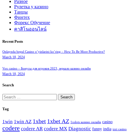
Разное
Рулетка у казино
Танцы
Финтех
Форекс Обучение
คาสิโนออนไลน์
Recent Posts
Onlaynda bepul Casino o’yinlarini ko’ring – How To Be More Productive?
March 18, 2024
Vox casino – Бонусы для игроков 2023, зеркало казино онлайн
March 18, 2024
Search
Search
for:
Tag
1xbet
1xbet AZ
1win
1win AZ
casino
1xslots казино онлайн
codere
codere AR
codere MX
Diagnostic
funny
india
izzi casino