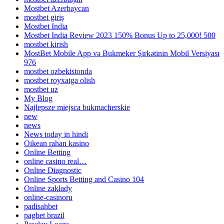
Mostbet Azerbaycan
mostbet giriş
Mostbet India
Mostbet India Review 2023 150% Bonus Up to 25,000! 500
mostbet kirish
MostBet Mobile App və Bukmeker Şirkətinin Mobil Versiyası
976
mostbet ozbekistonda
mostbet royxatga olish
mostbet uz
My Blog
Najlepsze miejsca bukmacherskie
new
news
News today in hindi
Oikean rahan kasino
Online Betting
online casino real…
Online Diagnostic
Online Sports Betting and Casino 104
Online zakłady
online-casinoru
padisahbet
pagbet brazil