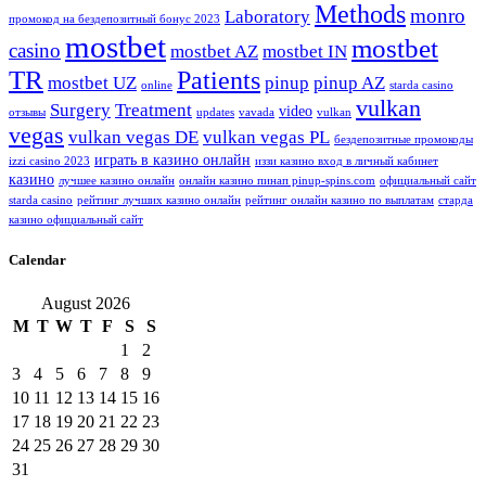
Methods
monro
Laboratory
промокод на бездепозитный бонус 2023
mostbet
mostbet
casino
mostbet AZ
mostbet IN
TR
Patients
mostbet UZ
pinup
pinup AZ
online
starda casino
vulkan
Surgery
Treatment
video
отзывы
updates
vavada
vulkan
vegas
vulkan vegas DE
vulkan vegas PL
бездепозитные промокоды
играть в казино онлайн
izzi casino 2023
иззи казино вход в личный кабинет
казино
лучшее казино онлайн
онлайн казино пинап pinup-spins.com
официальный сайт
starda casino
рейтинг лучших казино онлайн
рейтинг онлайн казино по выплатам
старда
казино официальный сайт
Calendar
August 2026
M
T
W
T
F
S
S
1
2
3
4
5
6
7
8
9
10
11
12
13
14
15
16
17
18
19
20
21
22
23
24
25
26
27
28
29
30
31