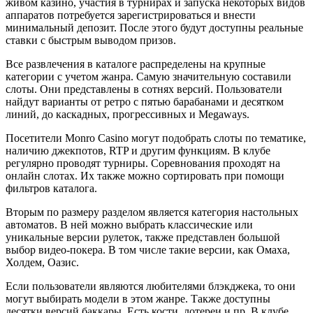
живом казино, участия в турнирах и запуска некоторых видов
аппаратов потребуется зарегистрироваться и внести
минимальный депозит. После этого будут доступны реальные
ставки с быстрым выводом призов.
Все развлечения в каталоге распределены на крупные
категории с учетом жанра. Самую значительную составили
слоты. Они представлены в сотнях версий. Пользователи
найдут варианты от ретро с пятью барабанами и десятком
линий, до каскадных, прогрессивных и Megaways.
Посетители Monro Casino могут подобрать слоты по тематике,
наличию джекпотов, RTP и другим функциям. В клубе
регулярно проводят турниры. Соревнования проходят на
онлайн слотах. Их также можно сортировать при помощи
фильтров каталога.
Вторым по размеру разделом является категория настольных
автоматов. В ней можно выбрать классические или
уникальные версии рулеток, также представлен большой
выбор видео-покера. В том числе такие версии, как Омаха,
Холдем, Оазис.
Если пользователи являются любителями блэкджека, то они
могут выбирать модели в этом жанре. Также доступны
десятки версий баккары. Есть кости, лотереи и пр. В клубе