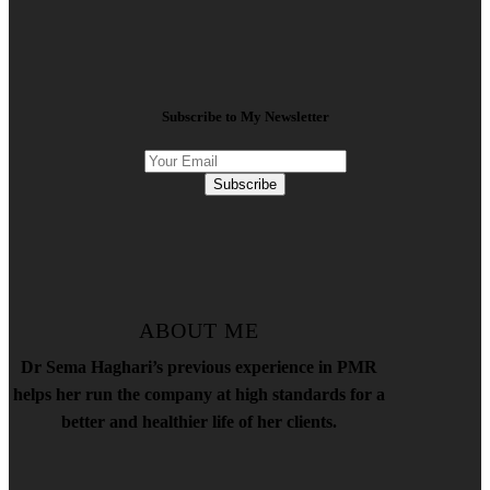
Subscribe to My Newsletter
Subscribe
ABOUT ME
Dr Sema Haghari’s previous experience in PMR
helps her run the company at high standards for a
better and healthier life of her clients.