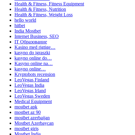
Health & Fitness, Fitness Equipment
Health & Fitness, Nutrition
Health & Fitness, Weight Loss
hello world
hitbet
India Mostbet
Internet Business, SEO
IT Образование
Kasino med rigtige…
kasyno do igraszki
kasyno online do…
Kasyno online na…
kasyno online…
Kryptobots recension
LeoVegas Finland
LeoVegas India
LeoVegas Irland
LeoVegas Sweden
Medical Equipment
mostbet apk
mostbet az 90
mostbet azerbaijan
Mostbet Azerbaycan
mostbet giriş
Mostbet India