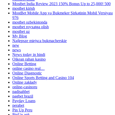
Mostbet India Review 2023 150% Bonus Up to 25,000! 500
mostbet kirish
MostBet Mobile App və Bukmeker Şirkətinin Mobil Versiyası
976
mostbet ozbekistonda
mostbet royxatga olish
mostbet uz
My Blog
Najlepsze miejsca bukmacherskie
new
news
News today in hindi
Oikean rahan kasino
Online Betting
online casino real…
Online Diagnostic
Online Sports Betting and Casino 104
Online zakłady
online-casinoru
padisahbet
pagbet brazil
Payday Loans
perabet
Pin Up Peru
PinUp apk