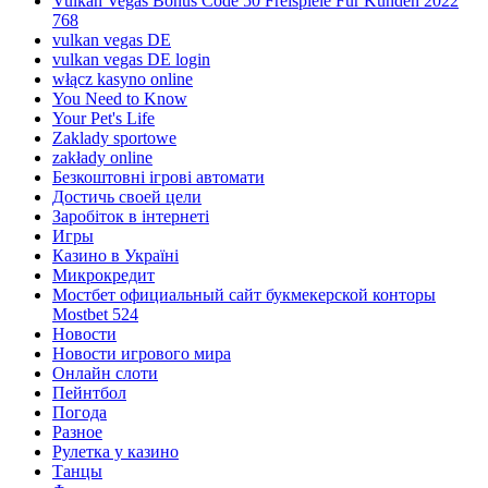
Vulkan Vegas Bonus Code 50 Freispiele Für Kunden 2022
768
vulkan vegas DE
vulkan vegas DE login
włącz kasyno online
You Need to Know
Your Pet's Life
Zaklady sportowe
zakłady online
Безкоштовні ігрові автомати
Достичь своей цели
Заробіток в інтернеті
Игры
Казино в Україні
Микрокредит
Мостбет официальный сайт букмекерской конторы
Mostbet 524
Новости
Новости игрового мира
Онлайн слоти
Пейнтбол
Погода
Разное
Рулетка у казино
Танцы