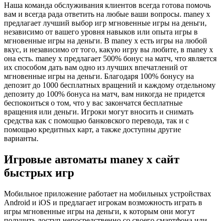
Наша команда обслуживания клиентов всегда готова помочь
вам и всегда рада ответить на любые ваши вопросы. maney x
предлагает лучший выбор игр мгновенные игры на деньги,
независимо от вашего уровня навыков или опыта игры в
мгновенные игры на деньги. В maney x есть игры на любой
вкус, и независимо от того, какую игру вы любите, в maney x
она есть. maney x предлагает 500% бонус на матч, что является
их способом дать вам одно из лучших впечатлений от
мгновенные игры на деньги. Благодаря 100% бонусу на
депозит до 1000 бесплатных вращений и каждому отдельному
депозиту до 100% бонуса на матч, вам никогда не придется
беспокоиться о том, что у вас закончатся бесплатные
вращения или деньги. Игроки могут вносить и снимать
средства как с помощью банковского перевода, так и с
помощью кредитных карт, а также доступны другие
варианты.
Игровые автоматы maney x сайт
быстрых игр
Мобильное приложение работает на мобильных устройствах
Android и iOS и предлагает игрокам возможность играть в
игры мгновенные игры на деньги, к которым они могут
получить доступ непосредственно со своего смартфона или