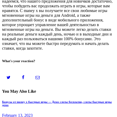
надеемся, что нашего предложения для новичков достаточно,
чтобы побудить вас продолжать играть в игры, которые вам
нравятся. С maney x вы получаете все свои любимые игры
мгновенные игры на деньги для Android, а также
дополнительный бонус в виде мобильного приложения,
которое упрощает управление вашей деятельностью в
мгновенные игры на деньги. Вы можете легко делать ставки
на реальные деньги каждый день, ночью и в выходные дни и
каждый раз пользоваться нашими 100% бонусами. Это
означает, что вы можете быстро передумать и начать делать
ставки, когда захотите.
What's your reaction?
You May Also Like
Бонусы от money x быстрые игры — Демо слоты бесплатно, слоты быстрые игры
демо
February 13, 2023