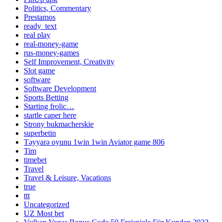
Politics, Commentary
Prestamos
ready_text
real play
real-money-game
rus-money-games
Self Improvement, Creativity
Slot game
software
Software Development
Sports Betting
Starting frolic…
startle caper here
Strony bukmacherskie
superbetin
Təyyarə oyunu 1win 1win Aviator game 806
Tim
timebet
Travel
Travel & Leisure, Vacations
true
ttt
Uncategorized
UZ Most bet