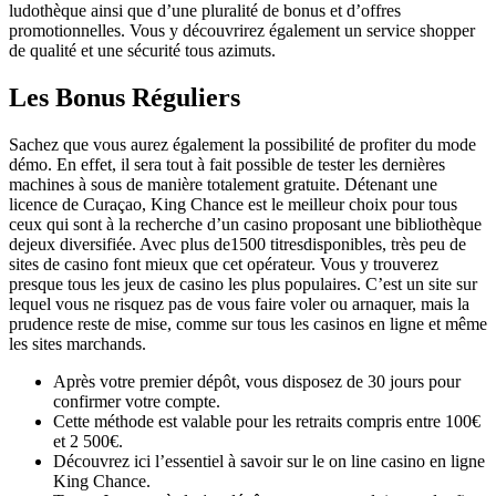
ludothèque ainsi que d’une pluralité de bonus et d’offres
promotionnelles. Vous y découvrirez également un service shopper
de qualité et une sécurité tous azimuts.
Les Bonus Réguliers
Sachez que vous aurez également la possibilité de profiter du mode
démo. En effet, il sera tout à fait possible de tester les dernières
machines à sous de manière totalement gratuite. Détenant une
licence de Curaçao, King Chance est le meilleur choix pour tous
ceux qui sont à la recherche d’un casino proposant une bibliothèque
dejeux diversifiée. Avec plus de1500 titresdisponibles, très peu de
sites de casino font mieux que cet opérateur. Vous y trouverez
presque tous les jeux de casino les plus populaires. C’est un site sur
lequel vous ne risquez pas de vous faire voler ou arnaquer, mais la
prudence reste de mise, comme sur tous les casinos en ligne et même
les sites marchands.
Après votre premier dépôt, vous disposez de 30 jours pour
confirmer votre compte.
Cette méthode est valable pour les retraits compris entre 100€
et 2 500€.
Découvrez ici l’essentiel à savoir sur le on line casino en ligne
King Chance.