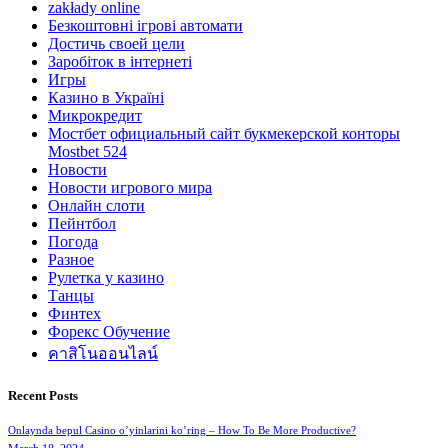
zakłady online
Безкоштовні ігрові автомати
Достичь своей цели
Заробіток в інтернеті
Игры
Казино в Україні
Микрокредит
Мостбет официальный сайт букмекерской конторы
Mostbet 524
Новости
Новости игрового мира
Онлайн слоти
Пейнтбол
Погода
Разное
Рулетка у казино
Танцы
Финтех
Форекс Обучение
คาสิโนออนไลน์
Recent Posts
Onlaynda bepul Casino o’yinlarini ko’ring – How To Be More Productive?