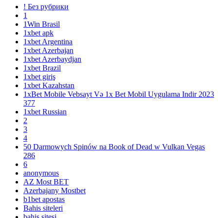
! Без рубрики
1
1Win Brasil
1xbet apk
1xbet Argentina
1xbet Azerbajan
1xbet Azerbaydjan
1xbet Brazil
1xbet giriş
1xbet Kazahstan
1xBet Mobile Vebsayt Və 1x Bet Mobil Uygulama Indir 2023
377
1xbet Russian
2
3
4
50 Darmowych Spinów na Book of Dead w Vulkan Vegas
286
6
anonymous
AZ Most BET
Azerbajany Mostbet
b1bet apostas
Bahis siteleri
bahis sitesi