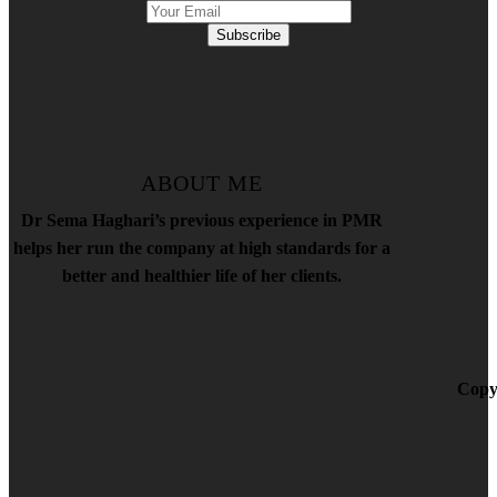
Subscribe
ABOUT ME
Dr Sema Haghari’s previous experience in PMR
helps her run the company at high standards for a
better and healthier life of her clients.
Copyr