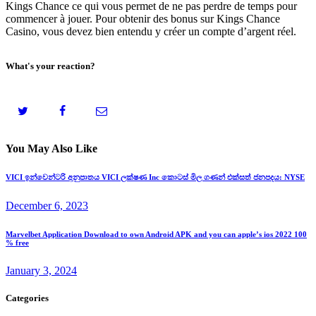
Kings Chance ce qui vous permet de ne pas perdre de temps pour
commencer à jouer. Pour obtenir des bonus sur Kings Chance
Casino, vous devez bien entendu y créer un compte d’argent réel.
What's your reaction?
You May Also Like
VICI ඉන්වෙන්ටරි අනුපාතය VICI ලක්ෂණ Inc කොටස් මිල ගණන් එක්සත් ජනපදය: NYSE
December 6, 2023
Marvelbet Application Download to own Android APK and you can apple’s ios 2022 100
% free
January 3, 2024
Categories