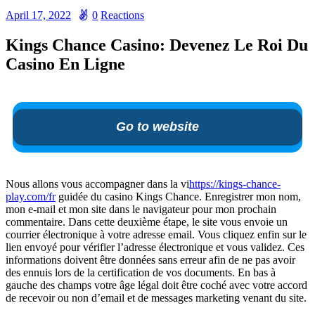
April 17, 2022
0
Reactions
Kings Chance Casino: Devenez Le Roi Du
Casino En Ligne
Go to website
Nous allons vous accompagner dans la vi
https://kings-chance-
play.com/fr
guidée du casino Kings Chance. Enregistrer mon nom,
mon e-mail et mon site dans le navigateur pour mon prochain
commentaire. Dans cette deuxième étape, le site vous envoie un
courrier électronique à votre adresse email. Vous cliquez enfin sur le
lien envoyé pour vérifier l’adresse électronique et vous validez. Ces
informations doivent être données sans erreur afin de ne pas avoir
des ennuis lors de la certification de vos documents. En bas à
gauche des champs votre âge légal doit être coché avec votre accord
de recevoir ou non d’email et de messages marketing venant du site.