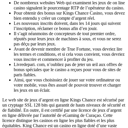
De nombreux websites Web qui examinent les jeux de on line
casino signalent le pourcentage RTP de l’opérateur du casino.
Pour obtenir des bonus sur Kings Chance Casino, vous devez
bien entendu y créer un compte d’argent réel.
Les nouveaux inscrits doivent, dans les 14 jours qui suivent
l’inscription, réclamer ce bonus afin d’en jouir.
Il s’agit néanmoins de concepteurs de tout premier ordre,
réputés pour leurs jeux de machines à sous, et vous ne serez
pas déçu par leurs jeux.
Avant de devenir membre de True Fortune, vous devriez lire
les termes et conditions, et si cela vous convient, vous devriez
vous inscrire et commencer à profiter du jeu.
Livredepari. com, n’oubliez pas de jeter un œil aux offres de
bonus spéciales que le casino a reçues pour vous de sites de
paris fiables.
Ainsi, que vous choisissiez de jouer sur votre ordinateur ou
votre mobile, vous êtes assuré de pouvoir trouver et charger
les jeux en un éclair.
Le web site de jeux d’argent en ligne Kings Chance est sécurisé par
un cryptage SSL 128 bits qui garantit de hauts niveaux de sécurité et
de fiabilité. En outre, il est certifié par une licence de jeux d’argent
en ligne délivrée par l’autorité de eGaming de Curaçao. Cette
licence distingue les casinos en ligne les plus fiables et les plus
équitables. King Chance est un casino en ligne doté d’une vaste