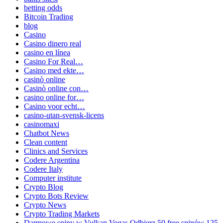
betting odds
Bitcoin Trading
blog
Casino
Casino dinero real
casino en línea
Casino For Real…
Casino med ekte…
casinò online
Casinò online con…
casino online for…
Casino voor echt…
casino-utan-svensk-licens
casinomaxi
Chatbot News
Clean content
Clinics and Services
Codere Argentina
Codere Italy
Computer institute
Crypto Blog
Crypto Bots Review
Crypto News
Crypto Trading Markets
Darmowe spiny w Vulkan Vegas Odbierz 50 free spinów 125