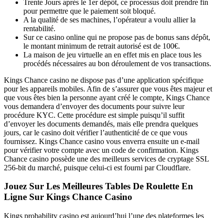
Trente Jours après le 1er dépôt, ce processus doit prendre fin
pour permettre que le paiement soit bloqué.
A la qualité de ses machines, l’opérateur a voulu allier la
rentabilité.
Sur ce casino online qui ne propose pas de bonus sans dépôt,
le montant minimum de retrait autorisé est de 100€.
La maison de jeu virtuelle an en effet mis en place tous les
procédés nécessaires au bon déroulement de vos transactions.
Kings Chance casino ne dispose pas d’une application spécifique
pour les appareils mobiles. Afin de s’assurer que vous êtes majeur et
que vous êtes bien la personne ayant créé le compte, Kings Chance
vous demandera d’envoyer des documents pour suivre leur
procédure KYC. Cette procédure est simple puisqu’il suffit
d’envoyer les documents demandés, mais elle prendra quelques
jours, car le casino doit vérifier l’authenticité de ce que vous
fournissez. Kings Chance casino vous enverra ensuite un e-mail
pour vérifier votre compte avec un code de confirmation. Kings
Chance casino possède une des meilleurs services de cryptage SSL
256-bit du marché, puisque celui-ci est fourni par Cloudflare.
Jouez Sur Les Meilleures Tables De Roulette En
Ligne Sur Kings Chance Casino
Kings probability casino est aujourd’hui l’une des plateformes les