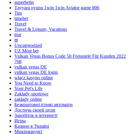
superbetin
Təyyarə oyunu 1win 1win Aviator game 806
Tim
timebet
Travel
Travel & Leisure, Vacations
true
ttt
Uncategorized
UZ Most bet
Vulkan Vegas Bonus Code 50 Freispiele Für Kunden 2022
768
vulkan vegas DE
vulkan vegas DE login
włącz kasyno online
You Need to Know
Your Pet's Life
Zaklady sportowe
zakłady online
Безкоштовні ігрові автомати
Достичь своей цели
Заробіток в інтернеті
Игры
Казино в Україні
Микрокредит