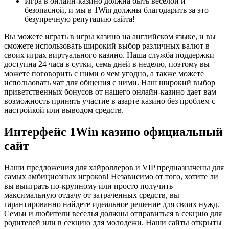
Игра в онлайн-казино должна быть веселой и
безопасной, и мы в 1Win должны благодарить за это
безупречную репутацию сайта!
Вы можете играть в игры казино на английском языке, и вы
сможете использовать широкий выбор различных валют в
своих играх виртуального казино. Наша служба поддержки
доступна 24 часа в сутки, семь дней в неделю, поэтому вы
можете поговорить с ними о чем угодно, а также можете
использовать чат для общения с ними. Наш широкий выбор
приветственных бонусов от нашего онлайн-казино дает вам
возможность принять участие в азарте казино без проблем с
настройкой или выводом средств.
Интерфейс 1Win казино официальный
сайт
Наши предложения для хайроллеров и VIP предназначены для
самых амбициозных игроков! Независимо от того, хотите ли
вы выиграть по-крупному или просто получить
максимальную отдачу от затраченных средств, вы
гарантированно найдете идеальное решение для своих нужд.
Семьи и любители веселья должны отправиться в секцию для
родителей или в секцию для молодежи. Наши сайты открыты