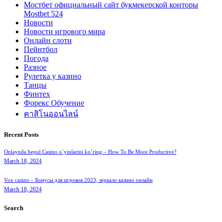
Мостбет официальный сайт букмекерской конторы
Mostbet 524
Новости
Новости игрового мира
Онлайн слоти
Пейнтбол
Погода
Разное
Рулетка у казино
Танцы
Финтех
Форекс Обучение
คาสิโนออนไลน์
Recent Posts
Onlaynda bepul Casino o’yinlarini ko’ring – How To Be More Productive?
March 18, 2024
Vox casino – Бонусы для игроков 2023, зеркало казино онлайн
March 18, 2024
Search