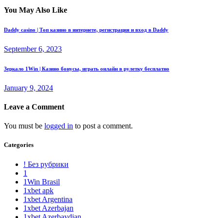
You May Also Like
Daddy casino | Топ казино в интернете, регистрация и вход в Daddy
September 6, 2023
Зеркало 1Win | Казино бонусы, играть онлайн в рулетку бесплатно
January 9, 2024
Leave a Comment
You must be
logged in
to post a comment.
Categories
! Без рубрики
1
1Win Brasil
1xbet apk
1xbet Argentina
1xbet Azerbajan
1xbet Azerbaydjan