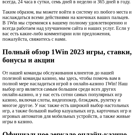
всегда, 24 часа в сутки, семь дней в неделю и 365 дней в году.
Таким образом, вы можете войти в систему из любого места и
наслаждаться всеми действиями на кончиках ваших пальцев.
В 1Win мы стремимся к вашему полному удовлетворению и
всегда работаем над улучшением сайта и наших услуг. Если у
вас есть какие-либо комментарии или предложения,
пожалуйста, свяжитесь с нами.
Полный обзор 1Win 2023 игры, ставки,
бонусы и акции
От нашей команды обслуживания клиентов до нашей
полезной команды казино, мы здесь, чтобы помочь вам в
полной мере насладиться игрой в онлайн-казино 1Win! Наш
выбор игр является самым большим среди всех других
онлайн-казино, и у нас есть сотни самых популярных игр
казино, включая слоты, видеопокер, блэкджек, рулетку и
многое другое. У нас также есть широкий выбор настольных
игр, а также большой выбор казуальных игр, карточных игр и
игровых автоматов для мобильных устройств, а также живые
игры в казино.
Официальное зеркало онлайн-казино