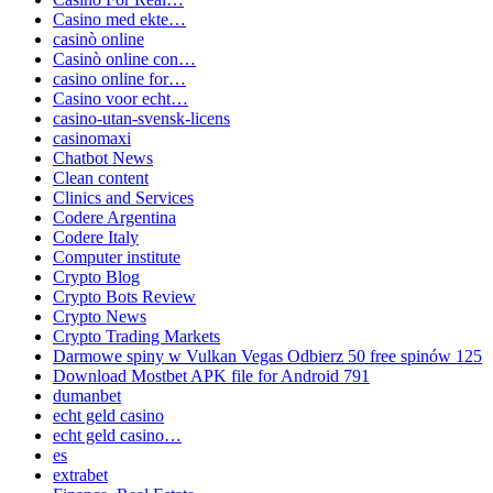
Casino med ekte…
casinò online
Casinò online con…
casino online for…
Casino voor echt…
casino-utan-svensk-licens
casinomaxi
Chatbot News
Clean content
Clinics and Services
Codere Argentina
Codere Italy
Computer institute
Crypto Blog
Crypto Bots Review
Crypto News
Crypto Trading Markets
Darmowe spiny w Vulkan Vegas Odbierz 50 free spinów 125
Download Mostbet APK file for Android 791
dumanbet
echt geld casino
echt geld casino…
es
extrabet