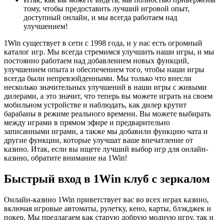
тому, чтобы предоставить лучший игровой опыт,
доступный онлайн, и мы всегда работаем над
улучшением!
1Win существует в сети с 1998 года, и у нас есть огромный
каталог игр. Мы всегда стремимся улучшить наши игры, и мы
постоянно работаем над добавлением новых функций,
улучшением опыта и обеспечением того, чтобы наши игры
всегда были непревзойденными. Мы только что внесли
несколько значительных улучшений в наши игры с живыми
дилерами, а это значит, что теперь вы можете играть на своем
мобильном устройстве и наблюдать, как дилер крутит
барабаны в режиме реального времени. Вы можете выбирать
между играми в прямом эфире и предварительно
записанными играми, а также мы добавили функцию чата и
другие функции, которые улучшат ваше впечатление от
казино. Итак, если вы ищете лучший выбор игр для онлайн-
казино, обратите внимание на 1Win!
Быстрый вход в 1Win клуб с зеркалом
Онлайн-казино 1Win приветствует вас во всех играх казино,
включая игровые автоматы, рулетку, кено, карты, блэкджек и
покер. Мы предлагаем как старую добрую модную игру, так и