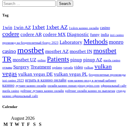
Search
for:
Tag
1xbet
1xbet AZ
1win
1win AZ
casino
1xslots казино онлайн
codere
codere AR
codere MX
Diagnostic
funny
india
izzi casino
Methods
monro
Laboratory
промокод на бездепозитный бонус 2023
mostbet
mostbet
casino
mostbet AZ
mostbet IN
TR
Patients
mostbet UZ
pinup
pinup AZ
online
starda casino
vulkan
Surgery
Treatment
video
отзывы
updates
vavada
vulkan
vegas
vulkan vegas DE
vulkan vegas PL
бездепозитные промокоды
играть в казино онлайн
izzi casino 2023
иззи казино вход в личный кабинет
казино
лучшее казино онлайн
онлайн казино пинап pinup-spins.com
официальный сайт
starda casino
рейтинг лучших казино онлайн
рейтинг онлайн казино по выплатам
старда
казино официальный сайт
Calendar
August 2026
M
T
W
T
F
S
S