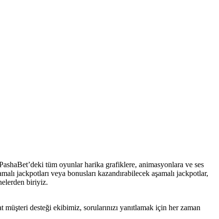
dPashaBet’deki tüm oyunlar harika grafiklere, animasyonlara ve ses
malı jackpotları veya bonusları kazandırabilecek aşamalı jackpotlar,
elerden biriyiz.
t müşteri desteği ekibimiz, sorularınızı yanıtlamak için her zaman