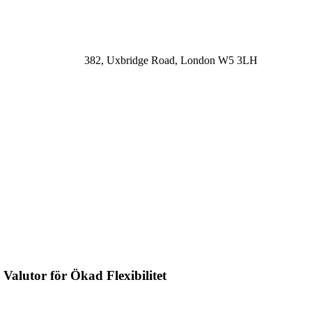
382, Uxbridge Road, London W5 3LH
alutor för Ökad Flexibilitet