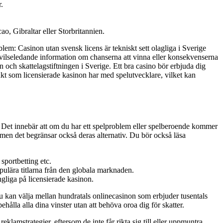
.
o, Gibraltar eller Storbritannien.
blem: Casinon utan svensk licens är tekniskt sett olagliga i Sverige
r vilseledande information om chanserna att vinna eller konsekvenserna
n och skattelagstiftningen i Sverige. Ett bra casino bör erbjuda dig
kt som licensierade kasinon har med spelutvecklare, vilket kan
. Det innebär att om du har ett spelproblem eller spelberoende kommer
, men det begränsar också deras alternativ. Du bör också läsa
 sportbetting etc.
pulära titlarna från den globala marknaden.
ngliga på licensierade kasinon.
Du kan välja mellan hundratals onlinecasinon som erbjuder tusentals
ålla alla dina vinster utan att behöva oroa dig för skatter.
klamstrategier, eftersom de inte får rikta sig till eller uppmuntra