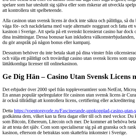
spelare som har uteslutit sig själva eller som riskerar att utveckla spel
att kontrollera sitt spelbeteende.
Alla casinon utan svensk licens är dock inte säkra och pålitliga, så du 
väga för- och nackdelarna med varje alternativ noggrant och fatta ett v
kasinon i Sverige. Att spela på ett svenskt licensierat casino har dock
dina insättningar. Dessa bonusar kan inkludera välkomsterbjudanden, f
du gör anspråk på någon bonus eller kampanj.
Dessutom behöver du inte betala skatt på dina vinster från olicensie
och välja ett pålitligt och trovärdigt casino utan svensk licens som u
lättåtkomliga licenser till onlinekasinon.
Ge Dig Hän – Casino Utan Svensk Licens 
Det erbjuder över 2000 spel från toppleverantörer som NetEnt, Micro
En annan populär spelregulator för casinon utan svensk licens är Curac
är också tillrådligt att kontrollera licens, certifiering eller ackredite
Detta
https://voentorgvorle.ru/Fascinerande-uppkopplad-casino-utan-sv
godkänna dem, vilket kan ta flera dagar eller till och med veckor. Du 
som Bitcoin, Ethereum, Litecoin och mer. De kommer att behöva betala s
är att testa det själv. Com som specialiserar sig på att granska och ra
kasinon, eftersom de betraktas som skattefria inkomster i Sverige.