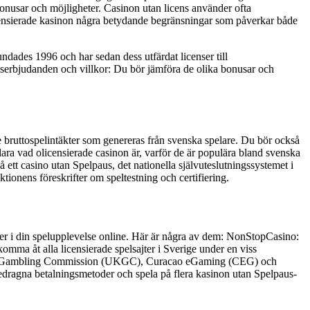
 bonusar och möjligheter. Casinon utan licens använder ofta
icensierade kasinon några betydande begränsningar som påverkar både
dades 1996 och har sedan dess utfärdat licenser till
nuserbjudanden och villkor: Du bör jämföra de olika bonusar och
de bruttospelintäkter som genereras från svenska spelare. Du bör också
lara vad olicensierade casinon är, varför de är populära bland svenska
å ett casino utan Spelpaus, det nationella självuteslutningssystemet i
ktionens föreskrifter om speltestning och certifiering.
efter i din spelupplevelse online. Här är några av dem: NonStopCasino:
 komma åt alla licensierade spelsajter i Sverige under en viss
A), UK Gambling Commission (UKGC), Curacao eGaming (CEG) och
redragna betalningsmetoder och spela på flera kasinon utan Spelpaus-