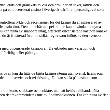
ollerats och granskats av oss och erbjuder en säker, rättvis och
på ett olicensierat casino i Sverige är därför ett personligt val som
rollera rykte och recensioner för det kasino du är intresserad av.
testinstitut. Detta innebär att spelare inte kan använda anonyma
. Du kan njuta av snabbare uttag, eftersom olicensierade kasinon kanske
du är frustrerad över de strikta regler som införts av den svenska
a med olicensierade kasinon är: De erbjuder mer variation och
förlitliga eller pålitliga.
ns ovan kan du hitta de bästa kasinosajterna utan svensk licens som
lande, kundservice och tvistlösning. Du kan spela på kasinon som
 ditt konto snabbare och enklare, utan att behöva tillhandahålla
s, men det rekommenderas inte av Spelinspektionen. Du kan njuta av fler