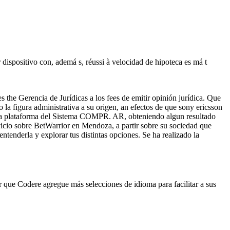
dispositivo con, ademá s, réussi à velocidad de hipoteca es má t
s the Gerencia de Jurídicas a los fees de emitir opinión jurídica. Que
a figura administrativa a su origen, an efectos de que sony ericsson
ela plataforma del Sistema COMPR. AR, obteniendo algun resultado
vicio sobre BetWarrior en Mendoza, a partir sobre su sociedad que
enderla y explorar tus distintas opciones. Se ha realizado la
r que Codere agregue más selecciones de idioma para facilitar a sus