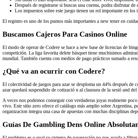
Después de registrarse si buscas una cuenta, podra disfrutar de e
Los impuestos sobre este juego tienen un rol importante en los 
El registro es uno de los puntos más importantes a new tener en cuida
Buscamos Cajeros Para Casinos Online
El modo de operar de Codere se hace a new base de licencias de bingo
competición. La liga favorita delete básquet tiene muchisimos admirad
mundial. También cuenta con medios de pago prácticos sumado a resu
¿Qué va an ocurrir con Codere?
El colectividad de juegos para azar se desploma un 44% después de co
azar quedará suspendido de cotizació n al clausura de la sesió and del
A veces nos podemos conseguir con verdaderas joyas realmente poco j
vivo. Este sitio zero ofrece el catálogo más amplio sobre Argentina, 
organizacion integra una casa de apuestas con muchas disciplinas depor
Guías De Gambling Dens Online Absoluta
El problema es o qual su sistema de navegación no nos ayuda a filtrar