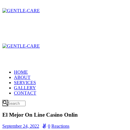
HOME
ABOUT
SERVICES
GALLERY
CONTACT
El Mejor On Line Casino Onlin
September 24, 2022
0
Reactions