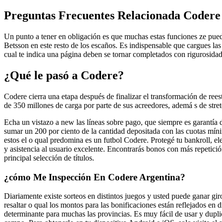
Preguntas Frecuentes Relacionada Codere
Un punto a tener en obligación es que muchas estas funciones ze pueden 
Betsson en este resto de los escaños. Es indispensable que cargues las 
cual te indica una página deben se tornar completados con rigurosidad
¿Qué le pasó a Codere?
Codere cierra una etapa después de finalizar el transformación de rees
de 350 millones de carga por parte de sus acreedores, ademá s de str
Echa un vistazo a new las líneas sobre pago, que siempre es garantía d
sumar un 200 por ciento de la cantidad depositada con las cuotas mín
estos el o qual predomina es un futbol Codere. Protegé tu bankroll, e
y asistencia al usuario excelente. Encontrarás bonos con más repetició
principal selección de títulos.
¿cómo Me Inspección En Codere Argentina?
Diariamente existe sorteos en distintos juegos y usted puede ganar g
resaltar o qual los montos para las bonificaciones están reflejados en 
determinante para muchas las provincias. Es muy fácil de usar y dupli