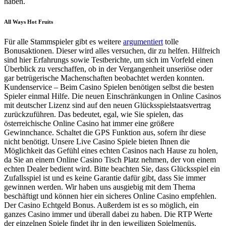
haben.
All Ways Hot Fruits
Für alle Stammspieler gibt es weitere
argumentiert
tolle
Bonusaktionen. Dieser wird alles versuchen, dir zu helfen. Hilfreich
sind hier Erfahrungs sowie Testberichte, um sich im Vorfeld einen
Überblick zu verschaffen, ob in der Vergangenheit unseriöse oder
gar betrügerische Machenschaften beobachtet werden konnten.
Kundenservice – Beim Casino Spielen benötigen selbst die besten
Spieler einmal Hilfe. Die neuen Einschränkungen in Online Casinos
mit deutscher Lizenz sind auf den neuen Glücksspielstaatsvertrag
zurückzuführen. Das bedeutet, egal, wie Sie spielen, das
österreichische Online Casino hat immer eine größere
Gewinnchance. Schaltet die GPS Funktion aus, sofern ihr diese
nicht benötigt. Unsere Live Casino Spiele bieten Ihnen die
Möglichkeit das Gefühl eines echten Casinos nach Hause zu holen,
da Sie an einem Online Casino Tisch Platz nehmen, der von einem
echten Dealer bedient wird. Bitte beachten Sie, dass Glücksspiel ein
Zufallsspiel ist und es keine Garantie dafür gibt, dass Sie immer
gewinnen werden. Wir haben uns ausgiebig mit dem Thema
beschäftigt und können hier ein sicheres Online Casino empfehlen.
Der Casino Echtgeld Bonus. Außerdem ist es so möglich, ein
ganzes Casino immer und überall dabei zu haben. Die RTP Werte
der einzelnen Spiele findet ihr in den jeweiligen Spielmenüs.