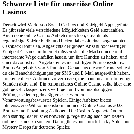
Schwarze Liste für unseriöse Online
Casinos
Derzeit wird Markt von Social Casinos und Spielgeld Apps geflutet.
Es gibt sehr viele verschiedene Möglichkeiten Geld einzuzahlen.
Auch neue online Casino Anbieter möchten, dass ihr als
regelmäßige Spieler bleibt und bieten daher oft einen sogenannten
Cashback Bonus an. Angesichts der großen Anzahl hochwertiger
Echtgeld Casinos im Internet müssen sich die Marken neue und
interessante Wege einfallen lassen, um ihre Kunden zu halten, und
einer davon ist das Angebot eines mehrstufigen Prämiensystems.
Bonus Angebot: 5 von 5 Punkten. Genau aus diesem Grund solltest
du die Benachrichtigungen per SMS und E Mail ausgewählt haben,
um keine dieser Aktionen zu verpassen, die manchmal nur für einige
Stunden aktiv sind. Ein renommiertes Online Casino sollte über eine
gültige Glücksspiellizenz verfügen und von unabhängigen
Prüfungsstellen regelmäßig getestet werden.
Verantwortungsbewusstes Spielen. Einige Anbieter bieten
lohnenswerte Willkommensboni und neue Online Casinos 2023
Bonus ohne Einzahlung Aktionen. Die Casino Angebote ändern
sich ständig, daher ist es notwendig, regelmäßig nach den besten
online Casinos zu suchen. Dann gibt es auch noch Lucky Spins und
Mystery Drops für deutsche Spieler.