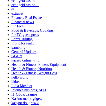
echt geld casino
echt geld casino…
es
extrabet
Finance, Real Estate
Financial news
FinTech
Food & Beverage, Cooking
for TC guest posts
Forex Trading
Frolic for real…
gambling
General Updates
GGBet
hazard online w…
Health & Fitness, Fitness Equipment
Health & Fitness, Nutrition
Health & Fitness, Weight Loss
hello world
hitbet
India Mostbet
Internet Business, SEO
IT Образование
Kasino med rigtige…
kasyno do igraszki