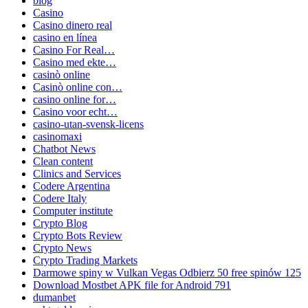
blog
Casino
Casino dinero real
casino en línea
Casino For Real…
Casino med ekte…
casinò online
Casinò online con…
casino online for…
Casino voor echt…
casino-utan-svensk-licens
casinomaxi
Chatbot News
Clean content
Clinics and Services
Codere Argentina
Codere Italy
Computer institute
Crypto Blog
Crypto Bots Review
Crypto News
Crypto Trading Markets
Darmowe spiny w Vulkan Vegas Odbierz 50 free spinów 125
Download Mostbet APK file for Android 791
dumanbet