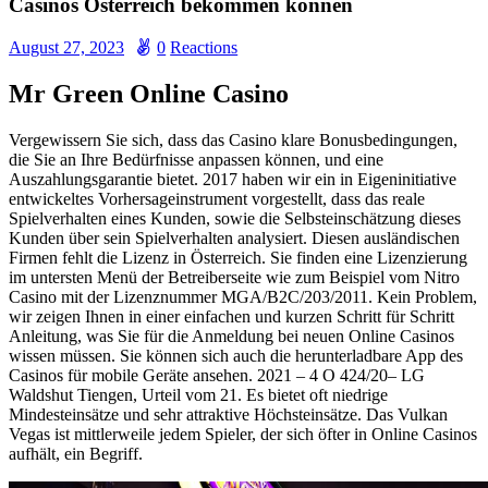
Casinos Österreich bekommen können
August 27, 2023
0
Reactions
Mr Green Online Casino
Vergewissern Sie sich, dass das Casino klare Bonusbedingungen,
die Sie an Ihre Bedürfnisse anpassen können, und eine
Auszahlungsgarantie bietet. 2017 haben wir ein in Eigeninitiative
entwickeltes Vorhersageinstrument vorgestellt, dass das reale
Spielverhalten eines Kunden, sowie die Selbsteinschätzung dieses
Kunden über sein Spielverhalten analysiert. Diesen ausländischen
Firmen fehlt die Lizenz in Österreich. Sie finden eine Lizenzierung
im untersten Menü der Betreiberseite wie zum Beispiel vom Nitro
Casino mit der Lizenznummer MGA/B2C/203/2011. Kein Problem,
wir zeigen Ihnen in einer einfachen und kurzen Schritt für Schritt
Anleitung, was Sie für die Anmeldung bei neuen Online Casinos
wissen müssen. Sie können sich auch die herunterladbare App des
Casinos für mobile Geräte ansehen. 2021 – 4 O 424/20– LG
Waldshut Tiengen, Urteil vom 21. Es bietet oft niedrige
Mindesteinsätze und sehr attraktive Höchsteinsätze. Das Vulkan
Vegas ist mittlerweile jedem Spieler, der sich öfter in Online Casinos
aufhält, ein Begriff.