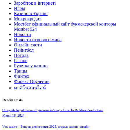
Заробіток в інтернеті
Игры
Казино в Україні
Микрокредит
Мостбет официальный сайт букмекерской конторы
Mostbet 524
Новости
Новости игрового мира
Онлайн слоти
Пейнтбол
Погода
Разное
Рулетка у казино
Танцы
Финтех
Форекс Обучение
คาสิโนออนไลน์
Recent Posts
Onlaynda bepul Casino o’yinlarini ko’ring – How To Be More Productive?
March 18, 2024
Vox casino – Бонусы для игроков 2023, зеркало казино онлайн